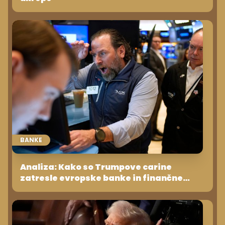
BANKE
Analiza: Kako so Trumpove carine
zatresle evropske banke in finančne
trge?