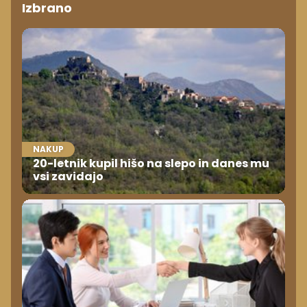
Izbrano
NAKUP
20-letnik kupil hišo na slepo in danes mu
vsi zavidajo