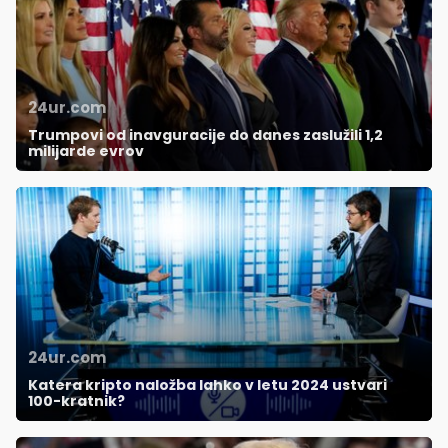
24ur.com
Trumpovi od inavguracije do danes zaslužili 1,2
milijarde evrov
24ur.com
Katera kripto naložba lahko v letu 2024 ustvari
100-kratnik?