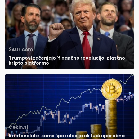
24ur.com
Trumpovi začenjajo 'finančno revolucijo' z lastno
kripto platformo
Cekin.si
Kriptovalute: samo špekulacija ali tudi uporabna