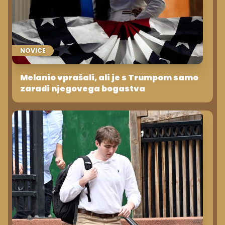
NOVICE
Melanio vprašali, ali je s Trumpom samo
zaradi njegovega bogastva