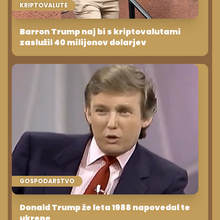
KRIPTOVALUTE
Barron Trump naj bi s kriptovalutami
zaslužil 40 milijonov dolarjev
GOSPODARSTVO
Donald Trump že leta 1988 napovedal te
ukrepe