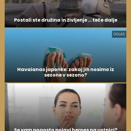
Postali ste družina in življenje ... teče dalje
OGLAS
Havaianas japonke: zakaj jih nosimo iz
sezone v sezono?
Se vam pogosto pojavi herpes na ustnici?