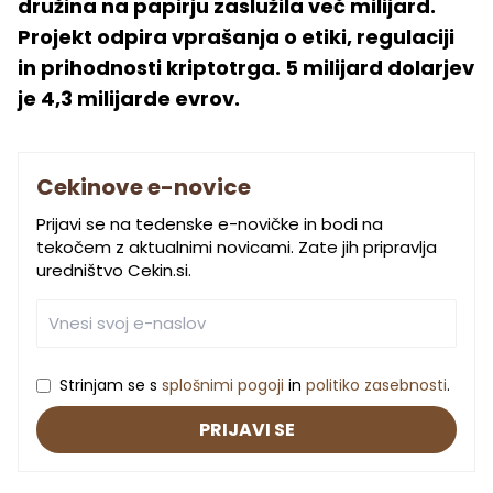
družina na papirju zaslužila več milijard.
Projekt odpira vprašanja o etiki, regulaciji
in prihodnosti kriptotrga. 5 milijard dolarjev
je 4,3 milijarde evrov.
Cekinove e-novice
Prijavi se na tedenske e-novičke in bodi na
tekočem z aktualnimi novicami. Zate jih pripravlja
uredništvo Cekin.si.
Strinjam se s
splošnimi pogoji
in
politiko zasebnosti
.
PRIJAVI SE