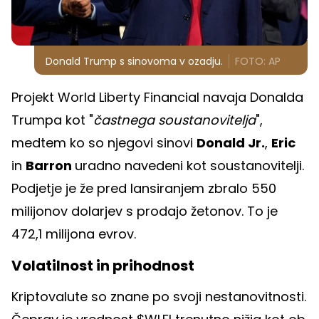
Donald Trump s sinovoma v ozadju.
FOTO: AP
Projekt World Liberty Financial navaja Donalda
Trumpa kot "
častnega soustanovitelja
",
medtem ko so njegovi sinovi
Donald Jr.
,
Eric
in
Barron
uradno navedeni kot soustanovitelji.
Podjetje je že pred lansiranjem zbralo 550
milijonov dolarjev s prodajo žetonov. To je
472,1 milijona evrov.
Volatilnost in prihodnost
Kriptovalute so znane po svoji nestanovitnosti.