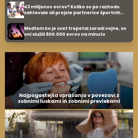
43 milijonov evrov? Koliko so po razhodu
zahtevale ali prejele partnerice športnih
zvezdnikov
Medtem ko je svet trepetal zaradi vojne, so
oni služili 600.000 evrov na minuto
Najpogostejša vprašanja v povezavi z
zobnimi luskami in zobnimi prevlekami
OGLAS