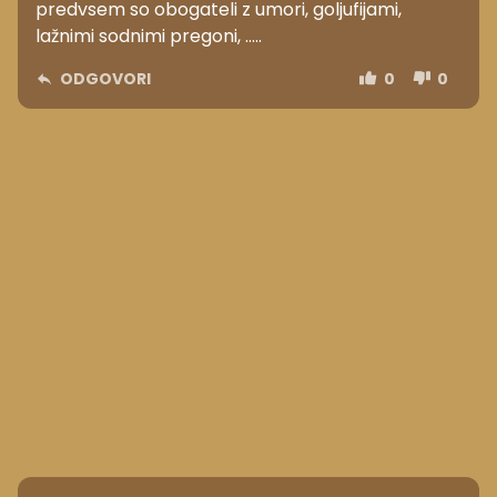
predvsem so obogateli z umori, goljufijami,
lažnimi sodnimi pregoni, .....
ODGOVORI
0
0