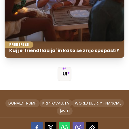
PREBERI ŠE
Kaj je 'friendflacija' in kako se z njo spopasti?
UI
DONALD TRUMP
KRIPTOVALUTA
WORLD LIBERTY FINANCIAL
$WLFI