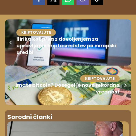
KRIPTOVALUTE
Ilirika kot prva z dovoljenjem za
upravljanje kriptosredstev po evropski
uredbi
KRIPTOVALUTE
Imate bitcoin? Dosegel je novo rekordno
vrednost
Sorodni članki