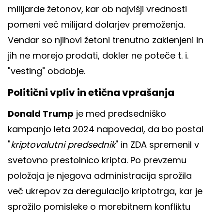
milijarde žetonov, kar ob najvišji vrednosti
pomeni več milijard dolarjev premoženja.
Vendar so njihovi žetoni trenutno zaklenjeni in
jih ne morejo prodati, dokler ne poteče t. i.
"vesting" obdobje.
Politični vpliv in etična vprašanja
Donald Trump
je med predsedniško
kampanjo leta 2024 napovedal, da bo postal
"
kriptovalutni predsednik
" in ZDA spremenil v
svetovno prestolnico kripta. Po prevzemu
položaja je njegova administracija sprožila
več ukrepov za deregulacijo kriptotrga, kar je
sprožilo pomisleke o morebitnem konfliktu