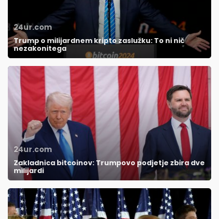
24ur.com
Trump o milijardnem kripto zaslužku: To ni nič
nezakonitega
24ur.com
Zakladnica bitcoinov: Trumpovo podjetje zbira dve
milijardi