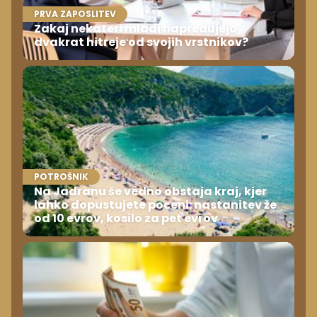
PRVA ZAPOSLITEV
Zakaj nekateri mladi napredujejo
dvakrat hitreje od svojih vrstnikov?
POTROŠNIK
Na Jadranu še vedno obstaja kraj, kjer
lahko dopustujete poceni: nastanitev že
od 10 evrov, kosilo za pet evrov