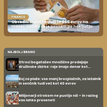
FINANCE
Ob redni službi zasluži še 866 evrov na
mesec: začelo se je povsem po naključju
NAJBOLJ BRANO
Otroci bogatašev množično prodajajo
družinske zbirke: raje imajo denar kot
umetnine
Boj za plaže: vse manj brezplačnih, za ležalnik
in senčnik tudi več kot 40 evrov
Milijonarji otrokom ne pustijo nič – in razlog
vas lahko preseneti