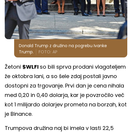
Donald Trump z družino na pogrebu Ivanke
Trump.
FOTO: AP
Žetoni
$WLFI
so bili sprva prodani vlagateljem
že oktobra lani, a so šele zdaj postali javno
dostopni za trgovanje. Prvi dan je cena nihala
med 0,20 in 0,40 dolarja, kar je povzročilo več
kot 1 milijardo dolarjev prometa na borzah, kot
je Binance.
Trumpova družina naj bi imela v lasti 22,5