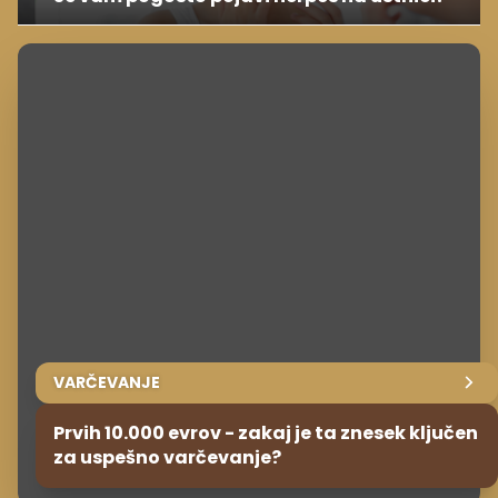
VARČEVANJE
Prvih 10.000 evrov - zakaj je ta znesek ključen
za uspešno varčevanje?