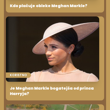
Kdo plačuje obleke Meghan Markle?
KORISTNO
Je Meghan Markle bogatejša od princa
Harryja?