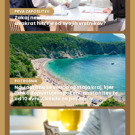
PRVA ZAPOSLITEV
Zakaj nekateri mladi napredujejo
dvakrat hitreje od svojih vrstnikov?
POTROŠNIK
Na Jadranu še vedno obstaja kraj, kjer
lahko dopustujete poceni: nastanitev že
od 10 evrov, kosilo za pet evrov