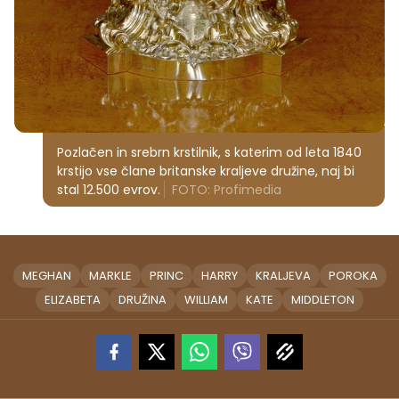
Pozlačen in srebrn krstilnik, s katerim od leta 1840
krstijo vse člane britanske kraljeve družine, naj bi
stal 12.500 evrov.
FOTO: Profimedia
MEGHAN
MARKLE
PRINC
HARRY
KRALJEVA
POROKA
ELIZABETA
DRUŽINA
WILLIAM
KATE
MIDDLETON