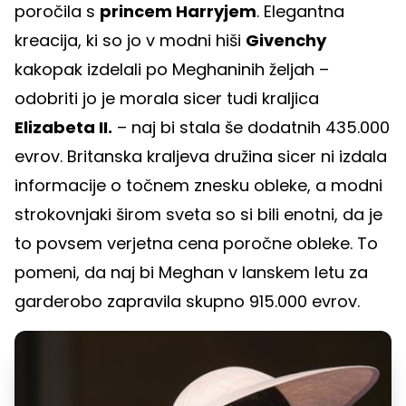
poročila s
princem Harryjem
. Elegantna
kreacija, ki so jo v modni hiši
Givenchy
kakopak izdelali po Meghaninih željah –
odobriti jo je morala sicer tudi kraljica
Elizabeta II.
– naj bi stala še dodatnih 435.000
evrov. Britanska kraljeva družina sicer ni izdala
informacije o točnem znesku obleke, a modni
strokovnjaki širom sveta so si bili enotni, da je
to povsem verjetna cena poročne obleke. To
pomeni, da naj bi Meghan v lanskem letu za
garderobo zapravila skupno 915.000 evrov.