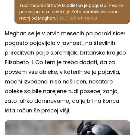
Tudi modni stil Kate Middleton je pogosto izredno
pohvaljen, a za obleke je Kate porabila bistveno
manj od Meghan.
FOTO: Profimedia
Meghan se je v prvih mesecih po poroki sicer
pogosto pojavljala v javnosti, na številnih
prireditvah pa je spremljala britansko kraljico
Elizabeto II. Ob tem je treba dodati, da za
povsem vse obleke, v katerih se je pojavila,
modni izvedenci niso našli cen, nekatere
obleke so bile narejene tudi posebej zanjo,
zato lahko domnevamo, da je bil na koncu
leta račun še precej višji.