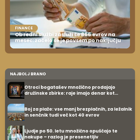
FINANCE
Ob redni službi zasluži še 866 evrov na
mesec: začelo se je povsem po naključju
NAJBOLJ BRANO
Otroci bogatašev množično prodajajo
družinske zbirke: raje imajo denar kot
umetnine
Boj za plaže: vse manj brezplačnih, za ležalnik
in senčnik tudi več kot 40 evrov
Ljudje po 50. letu množično opuščajo te
nakupe – razlog je presenetljiv