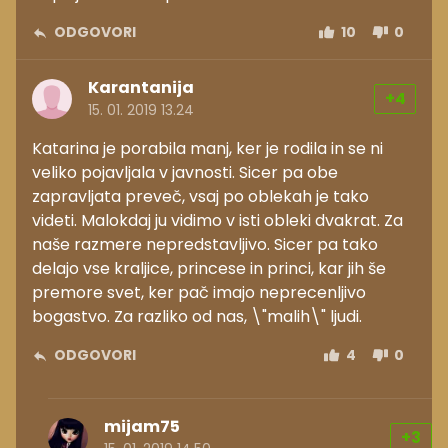
ODGOVORI
10
0
Karantanija
+4
15. 01. 2019 13.24
Katarina je porabila manj, ker je rodila in se ni
veliko pojavljala v javnosti. Sicer pa obe
zapravljata preveč, vsaj po oblekah je tako
videti. Malokdaj ju vidimo v isti obleki dvakrat. Za
naše razmere nepredstavljivo. Sicer pa tako
delajo vse kraljice, princese in princi, kar jih še
premore svet, ker pač imajo neprecenljivo
bogastvo. Za razliko od nas, \"malih\" ljudi.
ODGOVORI
4
0
mijam75
+3