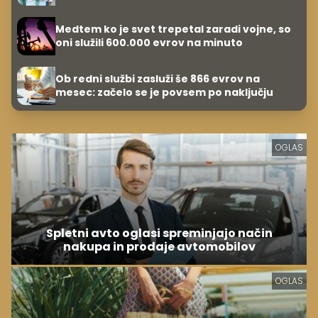
Medtem ko je svet trepetal zaradi vojne, so
oni služili 600.000 evrov na minuto
Ob redni službi zasluži še 866 evrov na
mesec: začelo se je povsem po naključju
OGLAS
Spletni avto oglasi spreminjajo način
nakupa in prodaje avtomobilov
OGLAS