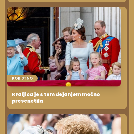
KORISTNO
Kraljica je s tem dejanjem močno
presenetila