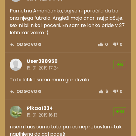
Pametna Američanka, saj se ni poročila da bo
ona njega futrala. Angleži majo dnar, naj plačuje,
sex ni bil nikoli poceni. En sam te lahko pride v 27
letih kar veliko :)
ODGOVORI
0
0
User398950
+6
15. 01. 2019 17.24
Ta bi lahko sama muro gor držala.
ODGOVORI
6
0
Pikaa1234
+10
15. 01. 2019 16.13
nisem fauš samo tote pa res neprebavlam, tak
napihjena da dol padeš