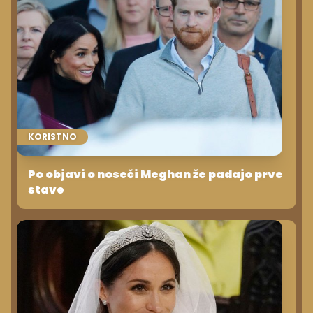
KORISTNO
Po objavi o noseči Meghan že padajo prve
stave