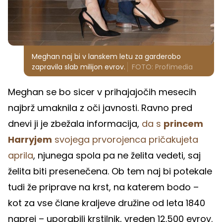
Meghan naj bi v lanskem letu za garderobo
zapravila slab milijon evrov.
FOTO: Profimedia
Meghan se bo sicer v prihajajočih mesecih
najbrž umaknila z oči javnosti. Ravno pred
dnevi ji je zbežala informacija,
da s
princem
Harryjem
svojega prvorojenca pričakujeta
aprila
, njunega spola pa ne želita vedeti, saj
želita biti presenečena. Ob tem naj bi potekale
tudi že priprave na krst, na katerem bodo –
kot za vse člane kraljeve družine od leta 1840
naprej – uporabili krstilnik, vreden 12.500 evrov.