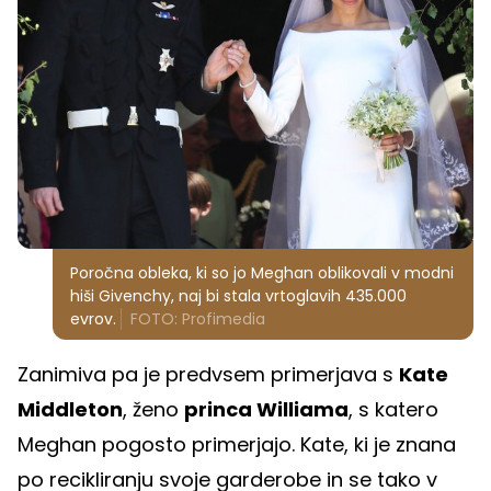
Poročna obleka, ki so jo Meghan oblikovali v modni
hiši Givenchy, naj bi stala vrtoglavih 435.000
evrov.
FOTO: Profimedia
Zanimiva pa je predvsem primerjava s
Kate
Middleton
, ženo
princa Williama
, s katero
Meghan pogosto primerjajo. Kate, ki je znana
po recikliranju svoje garderobe in se tako v