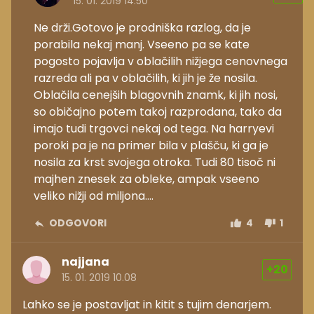
15. 01. 2019 14.50
Ne drži.Gotovo je prodniška razlog, da je
porabila nekaj manj. Vseeno pa se kate
pogosto pojavlja v oblačilih nižjega cenovnega
razreda ali pa v oblačilih, ki jih je že nosila.
Oblačila cenejših blagovnih znamk, ki jih nosi,
so običajno potem takoj razprodana, tako da
imajo tudi trgovci nekaj od tega. Na harryevi
poroki pa je na primer bila v plašču, ki ga je
nosila za krst svojega otroka. Tudi 80 tisoč ni
majhen znesek za obleke, ampak vseeno
veliko nižji od miljona....
ODGOVORI
4
1
najjana
+20
15. 01. 2019 10.08
Lahko se je postavljat in kitit s tujim denarjem.