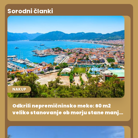
Sorodni članki
NAKUP
Odkrili nepremičninsko meko: 60 m2
veliko stanovanje ob morju stane manj
kot 50.000 evrov