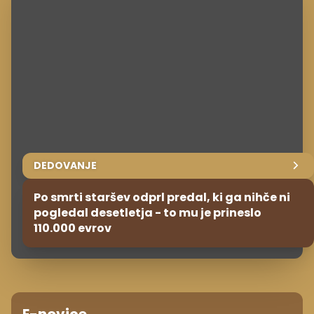
DEDOVANJE
Po smrti staršev odprl predal, ki ga nihče ni
pogledal desetletja - to mu je prineslo
110.000 evrov
E-novice