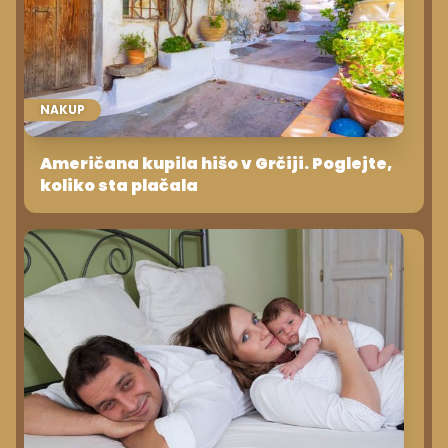
NAKUP
Američana kupila hišo v Grčiji. Poglejte,
koliko sta plačala