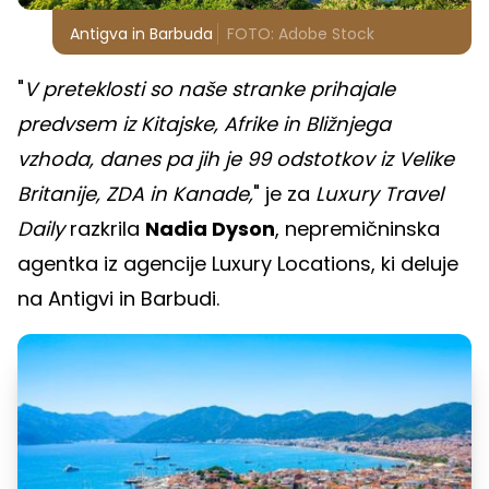
Antigva in Barbuda
FOTO: Adobe Stock
"
V preteklosti so naše stranke prihajale
predvsem iz Kitajske, Afrike in Bližnjega
vzhoda, danes pa jih je 99 odstotkov iz Velike
Britanije, ZDA in Kanade,
" je za
Luxury Travel
Daily
razkrila
Nadia Dyson
, nepremičninska
agentka iz agencije Luxury Locations, ki deluje
na Antigvi in Barbudi.