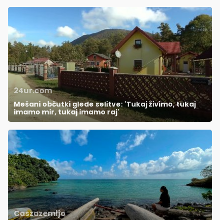
24ur.com
Mešani občutki glede selitve: 'Tukaj živimo, tukaj
imamo mir, tukaj imamo raj'
Caszazemljo