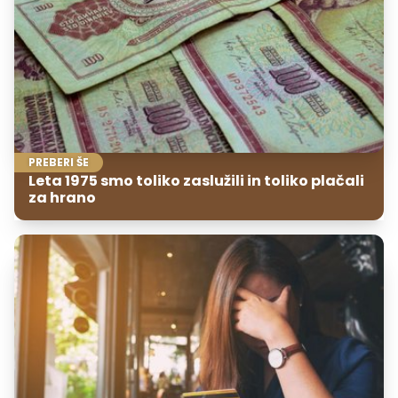
PREBERI ŠE
Leta 1975 smo toliko zaslužili in toliko plačali
za hrano