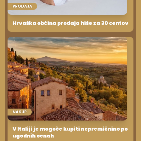
PRODAJA
Hrvaška občina prodaja hiše za 30 centov
NAKUP
V Italiji je mogoče kupiti nepremičnino po
ugodnih cenah