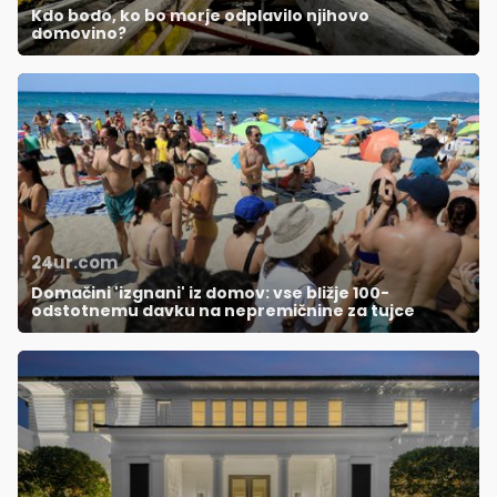
Kdo bodo, ko bo morje odplavilo njihovo
domovino?
24ur.com
Domačini 'izgnani' iz domov: vse bližje 100-
odstotnemu davku na nepremičnine za tujce