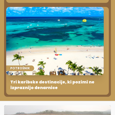
POTROŠNIK
Tri karibske destinacije, ki pozimi ne
izpraznijo denarnice