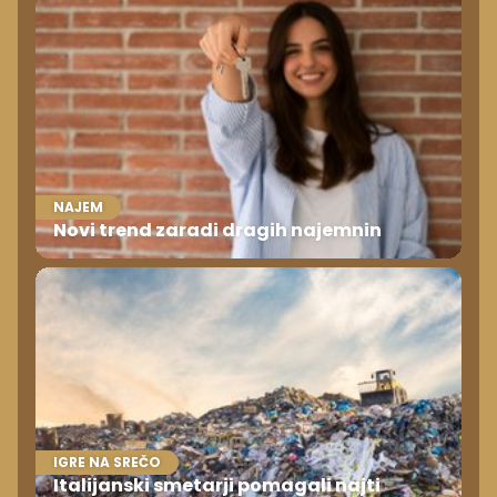
NAJEM
Novi trend zaradi dragih najemnin
IGRE NA SREČO
Italijanski smetarji pomagali najti