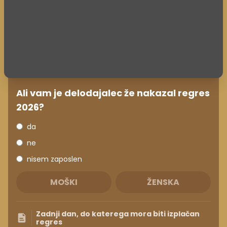
Ali vam je delodajalec že nakazal regres
2026?
da
ne
nisem zaposlen
MOŠKI
ŽENSKA
Zadnji dan, do katerega mora biti izplačan
regres