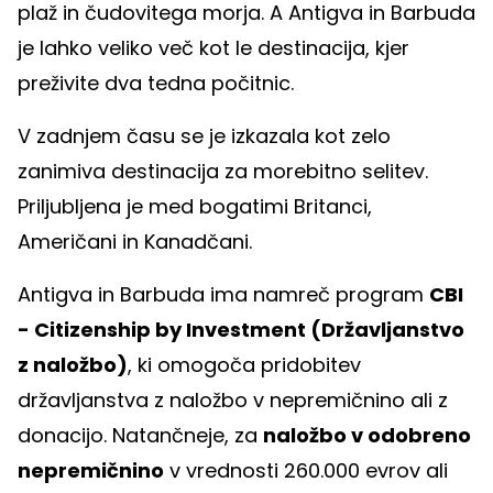
plaž in čudovitega morja. A Antigva in Barbuda
je lahko veliko več kot le destinacija, kjer
preživite dva tedna počitnic.
V zadnjem času se je izkazala kot zelo
zanimiva destinacija za morebitno selitev.
Priljubljena je med bogatimi Britanci,
Američani in Kanadčani.
Antigva in Barbuda ima namreč program
CBI
- Citizenship by Investment (Državljanstvo
z naložbo)
, ki omogoča pridobitev
državljanstva z naložbo v nepremičnino ali z
donacijo. Natančneje, za
naložbo v odobreno
nepremičnino
v vrednosti 260.000 evrov ali