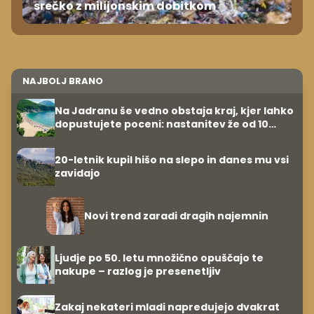
srečko z milijonskim dobitkom
NAJBOLJ BRANO
Na Jadranu še vedno obstaja kraj, kjer lahko
dopustujete poceni: nastanitev že od 10
evrov, kosilo za pet evrov
20-letnik kupil hišo na slepo in danes mu vsi
zavidajo
Novi trend zaradi dragih najemnin
Ljudje po 50. letu množično opuščajo te
nakupe – razlog je presenetljiv
Zakaj nekateri mladi napredujejo dvakrat