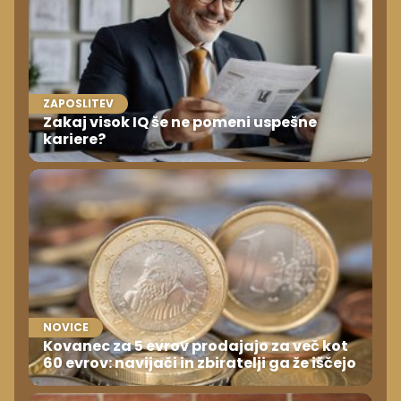
ZAPOSLITEV
Zakaj visok IQ še ne pomeni uspešne
kariere?
NOVICE
Kovanec za 5 evrov prodajajo za več kot
60 evrov: navijači in zbiratelji ga že iščejo