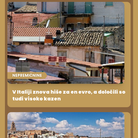
NEPREMIČNINE
V Italiji znova hiše za en evro, a določili so
tudi visoko kazen