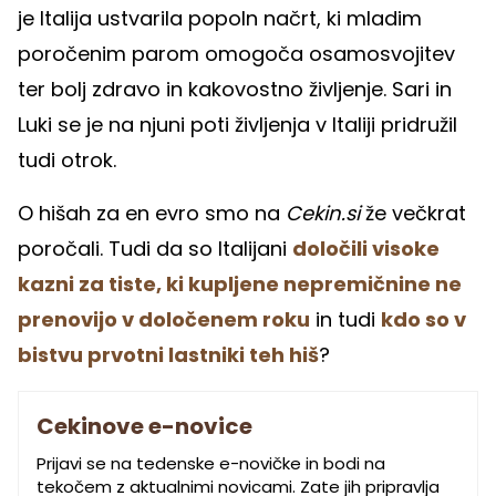
je Italija ustvarila popoln načrt, ki mladim
poročenim parom omogoča osamosvojitev
ter bolj zdravo in kakovostno življenje. Sari in
Luki se je na njuni poti življenja v Italiji pridružil
tudi otrok.
O hišah za en evro smo na
Cekin.si
že večkrat
poročali. Tudi da so Italijani
določili visoke
kazni za tiste, ki kupljene nepremičnine ne
prenovijo v določenem roku
in tudi
kdo so v
bistvu prvotni lastniki teh hiš
?
Cekinove e-novice
Prijavi se na tedenske e-novičke in bodi na
tekočem z aktualnimi novicami. Zate jih pripravlja