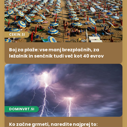
CEKIN.SI
Boj za plaže: vse manj brezplačnih, za
ležalnik in senčnik tudi več kot 40 evrov
DOMINVRT.SI
Ko začne grmeti, naredite najprej to: