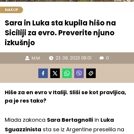
NAKUP
Sara in Luka sta kupila hišo na
Siciliji za evro. Preverite njuno
izkušnjo
M.M.
23. 08. 2023 08.01
0
Hiše za en evro v Italiji. Sliši se kot pravljica,
pa je res tako?
Mlada zakonca
Sara Bertagnolli
in
Luka
Sguazzinista
sta se iz Argentine preselila na