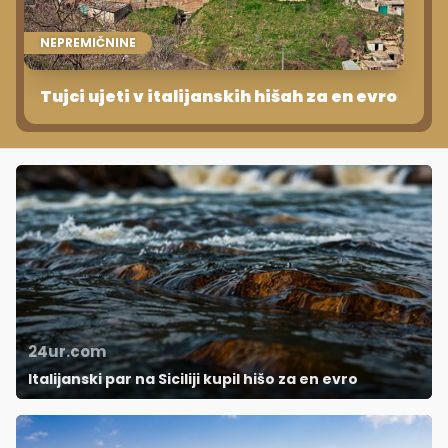
NEPREMIČNINE
Tujci ujeti v italijanskih hišah za en evro
24ur.com
Italijanski par na Siciliji kupil hišo za en evro