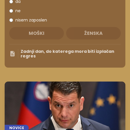
da
ne
nisem zaposlen
MOŠKI
ŽENSKA
Zadnji dan, do katerega mora biti izplačan
regres
NOVICE