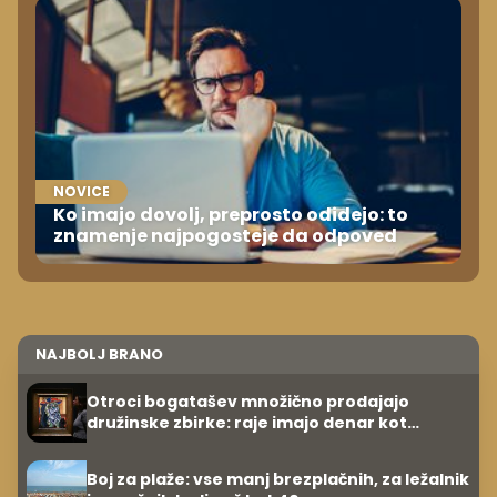
NOVICE
Ko imajo dovolj, preprosto odidejo: to
znamenje najpogosteje da odpoved
NAJBOLJ BRANO
Otroci bogatašev množično prodajajo
družinske zbirke: raje imajo denar kot
umetnine
Boj za plaže: vse manj brezplačnih, za ležalnik