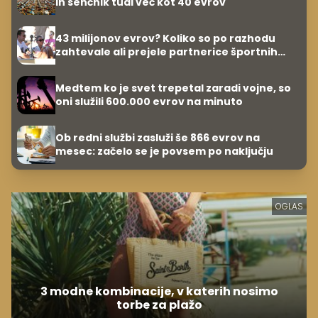
in senčnik tudi več kot 40 evrov
43 milijonov evrov? Koliko so po razhodu
zahtevale ali prejele partnerice športnih
zvezdnikov
Medtem ko je svet trepetal zaradi vojne, so
oni služili 600.000 evrov na minuto
Ob redni službi zasluži še 866 evrov na
mesec: začelo se je povsem po naključju
OGLAS
3 modne kombinacije, v katerih nosimo
torbe za plažo