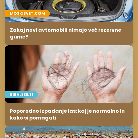
MOSKISVET.COM
Zakaj novi avtomobili nimajo več rezervne
gume?
BIBALEZE.SI
Poporodno izpadanje las: kaj je normalno in
kako si pomagati