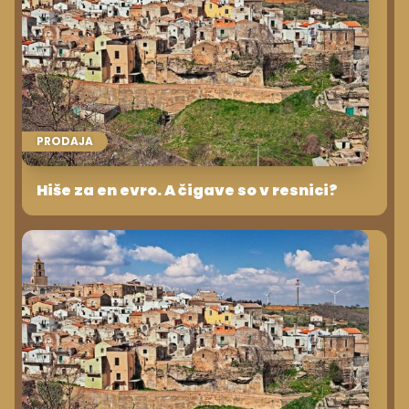
PRODAJA
Hiše za en evro. A čigave so v resnici?