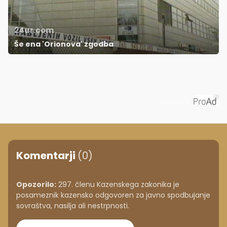
24ur.com
Še ena 'Orionova' zgodba
Priporoča
Komentarji
(0)
Opozorilo:
297. členu Kazenskega zakonika je
posameznik kazensko odgovoren za javno spodbujanje
sovraštva, nasilja ali nestrpnosti.