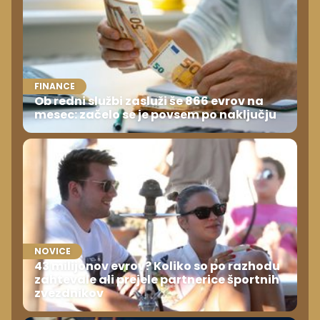
FINANCE
Ob redni službi zasluži še 866 evrov na
mesec: začelo se je povsem po naključju
NOVICE
43 milijonov evrov? Koliko so po razhodu
zahtevale ali prejele partnerice športnih
zvezdnikov