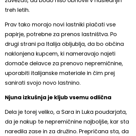
zavezati, da bodo hišo obnovili v naslednjih
treh letih.
Prav tako morajo novi lastniki plačati vse
papirje, potrebne za prenos lastništva. Po
drugi strani pa Italija obljublja, da bo občina
naklonjena kupcem, ki nameravajo najeti
domače delavce za prenovo nepremičnine,
uporabiti italijanske materiale in čim prej
sanirati svojo novo lastnino.
Njuna izkušnja je kljub vsemu odlična
Dela je torej veliko, a Sara in Luka poudarjata,
da je nakup te nepremičnine najboljše, kar sta
naredila zase in za družino. Prepričana sta, da