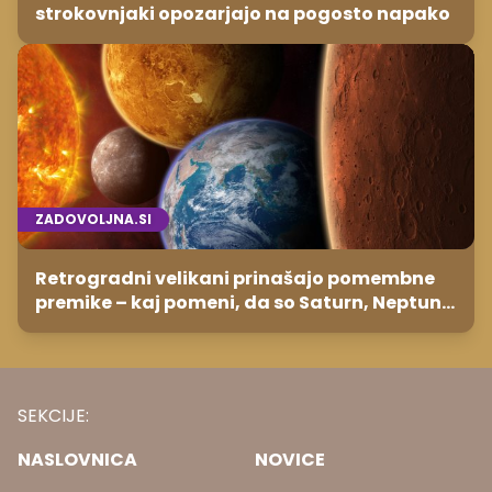
strokovnjaki opozarjajo na pogosto napako
ZADOVOLJNA.SI
Retrogradni velikani prinašajo pomembne
premike – kaj pomeni, da so Saturn, Neptun
in Pluton hkrati retrogradni?
SEKCIJE:
NASLOVNICA
NOVICE