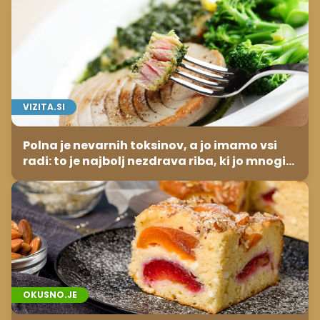
VIZITA.SI
Polna je nevarnih toksinov, a jo imamo vsi
radi: to je najbolj nezdrava riba, ki jo mnogi
redno uživajo
OKUSNO.JE