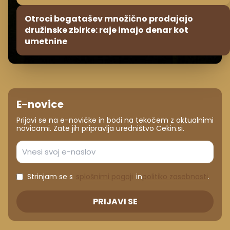
Otroci bogatašev množično prodajajo
družinske zbirke: raje imajo denar kot
umetnine
E-novice
Prijavi se na e-novičke in bodi na tekočem z aktualnimi
novicami. Zate jih pripravlja uredništvo Cekin.si.
Strinjam se s
splošnimi pogoji
in
politiko zasebnosti
.
PRIJAVI SE