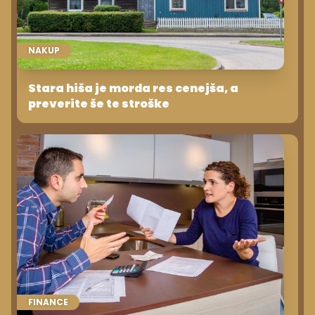
NAKUP
Stara hiša je morda res cenejša, a
preverite še te stroške
FINANCE