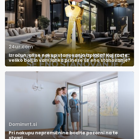
24ur.com
Izračun: ali se nakup stanovanja izplača? Kaj raste
veliko bolj in vam lahko prinese še eno stanovanje?
Dominvrt.si
Pri nakupu nepremičnine bodite pozorni na te
stvari ...