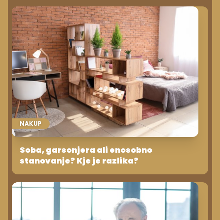
NAKUP
Soba, garsonjera ali enosobno
stanovanje? Kje je razlika?