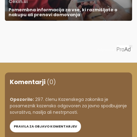
Cekin.si
Pomembna informacija za vse, ki razmišljate o
nakupu ali prenovi domovanja
Priporoča
Komentarji
(0)
Opozorilo:
297. členu Kazenskega zakonika je
posameznik kazensko odgovoren za javno spodbujanje
sovraštva, nasilja ali nestrpnosti.
PRAVILA ZA OBJAVO KOMENTARJEV