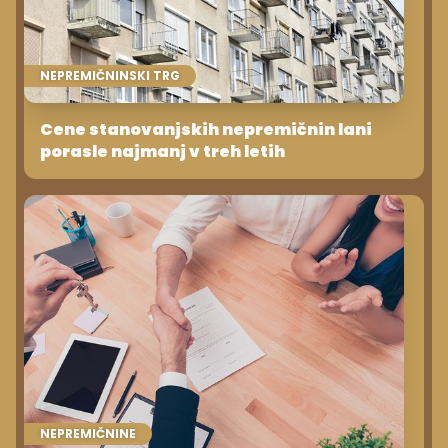
NEPREMIČNINSKI TRG
Cene stanovanjskih nepremičnin lani
porasle najmanj v treh letih
NEPREMIČNINE