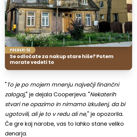
PREBERI ŠE
Se odločate za nakup stare hiše? Potem
morate vedeti to
"
To je po mojem mnenju največji finančni
zalogaj
," je dejala Cooperjeva. "
Nekaterih
stvari ne opazimo in nimamo izkušenj, da bi
ugotovili, ali je to v redu ali ne
," je opozorila.
Če gre kaj narobe, vas to lahko stane veliko
denarja.