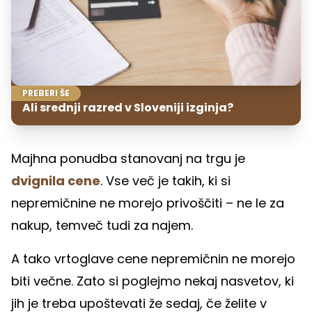
PREBERI ŠE
Ali srednji razred v Sloveniji izginja?
Majhna ponudba stanovanj na trgu je
dvignila cene
. Vse več je takih, ki si
nepremičnine ne morejo privoščiti – ne le za
nakup, temveč tudi za najem.
A tako vrtoglave cene nepremičnin ne morejo
biti večne. Zato si poglejmo nekaj nasvetov, ki
jih je treba upoštevati že sedaj, če želite v