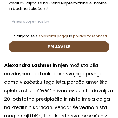
kredita? Prijavi se na Cekin Nepremičnine e-novice
in bodi na tekočem!
Strinjam se s
splošnimi pogoji
in
politiko zasebnosti
.
PRIJAVI SE
Alexandra Lashner
in njen mož sta bila
navdušena nad nakupom svojega prvega
doma v začetku tega leta, poroča ameriška
spletna stran
CNBC
. Privarčevala sta dovolj za
20-odstotno predplačilo in nista imela dolga
na kreditnih karticah. Vendar še vedno nista
mogla najti hiše, tudi, ko sta svoj proračun z