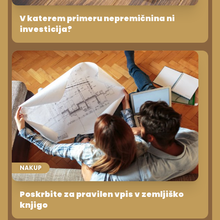
V katerem primeru nepremičnina ni
investicija?
NAKUP
Poskrbite za pravilen vpis v zemljiško
knjigo