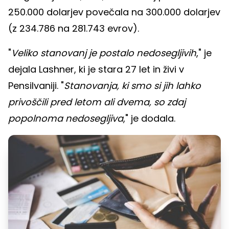
250.000 dolarjev povečala na 300.000 dolarjev
(z 234.786 na 281.743 evrov).
"
Veliko stanovanj je postalo nedosegljivih
," je
dejala Lashner, ki je stara 27 let in živi v
Pensilvaniji. "
Stanovanja, ki smo si jih lahko
privoščili pred letom ali dvema, so zdaj
popolnoma nedosegljiva
," je dodala.