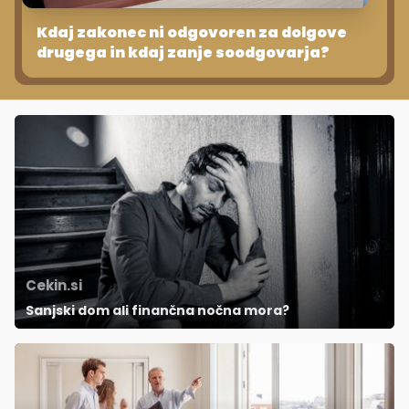
Kdaj zakonec ni odgovoren za dolgove
drugega in kdaj zanje soodgovarja?
Cekin.si
Sanjski dom ali finančna nočna mora?