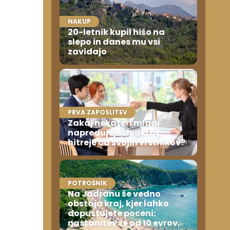
NAKUP
20-letnik kupil hišo na
slepo in danes mu vsi
zavidajo
PRVA ZAPOSLITEV
Zakaj nekateri mladi
napredujejo dvakrat
hitreje od svojih vrstnikov?
POTROŠNIK
Na Jadranu še vedno
obstaja kraj, kjer lahko
dopustujete poceni:
nastanitev že od 10 evrov,