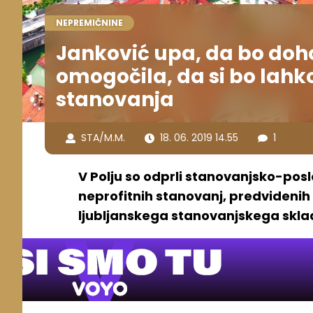
NEPREMIČNINE
Janković upa, da bo doho
omogočila, da si bo lahk
stanovanja
STA/M.M.
18. 06. 2019 14.55
1
V Polju so odprli stanovanjsko-posl
neprofitnih stanovanj, predvidenih
ljubljanskega stanovanjskega skla