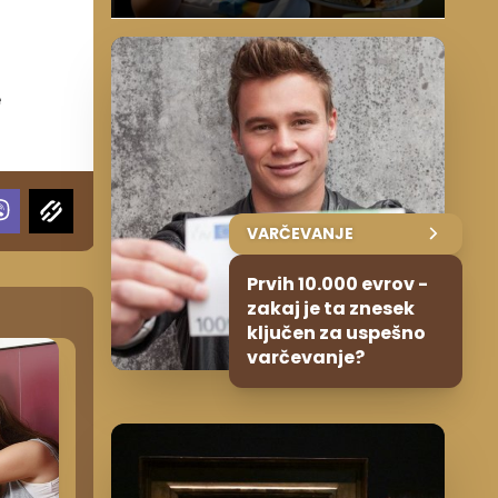
e
VARČEVANJE
Prvih 10.000 evrov -
zakaj je ta znesek
ključen za uspešno
varčevanje?