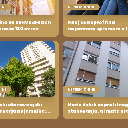
INE
NEPREMIČNINE
na za 55 kvadratnih
Kdaj se neprofitna
znaša 180 evrov
najemnina spremeni v t
INE
NEPREMIČNINE
ski stanovanjski
Niste dobili neprofitne
reverja najemnike:
stanovanja, a imate pr
00 evrov neto
do njega? Po novem bo
v, najemnino
upravičeni do subvenci