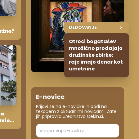
DEDOVANJE
ržno?
Otroci bogatašev
množično prodajajo
družinske zbirke:
raje imajo denar kot
umetnine
E-novice
Prijavi se na e-novičke in bodi na
tekočem z aktualnimi novicami. Zate
ga
jih pripravlja uredništvo Cekin.si.
avico
ste
je