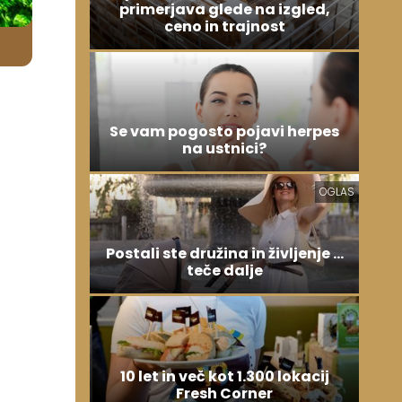
primerjava glede na izgled,
ceno in trajnost
Se vam pogosto pojavi herpes
na ustnici?
OGLAS
Postali ste družina in življenje ...
teče dalje
10 let in več kot 1.300 lokacij
Fresh Corner