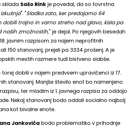
a sklada
Sašo Rink
je povedal, da so tovrstna
 izkušnja
". "
Sladka zato, ker predajamo 64
dobili trajno in varno streho nad glavo, kisla pa
od naših zmožnostih
," je dejal. Po njegovih besedah
18. javnim razpisom za najem neprofitnih
li 150 stanovanj, prejeli pa 3334 prošenj. A je
ropskih mestih razmere tudi bistveno slabše.
torej dobili v najem predvsem upravičenci iz 17.
tnih stanovanj. Manjše število enot bo namenjeno
razpisu, ter mladim iz 1. javnega razpisa za oddajo
de. Nekaj stanovanj bodo oddali socialno najbolj
na kot bivalne enote.
ana Jankovića
bodo problematiko v prihodnje