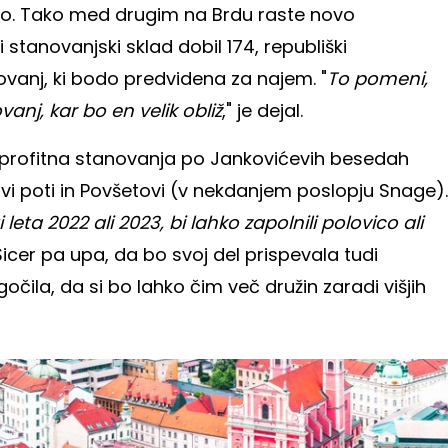
tujejo. Tako med drugim na Brdu raste novo
i stanovanjski sklad dobil 174, republiški
ovanj, ki bodo predvidena za najem. "
To pomeni,
anj, kar bo en velik obliž
," je dejal.
neprofitna stanovanja po Jankovićevih besedah
ovi poti in Povšetovi (v nekdanjem poslopju Snage).
ti leta 2022 ali 2023, bi lahko zapolnili polovico ali
. Sicer pa upa, da bo svoj del prispevala tudi
čila, da si bo lahko čim več družin zaradi višjih