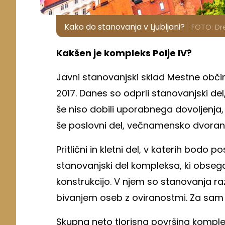
Kako do stanovanja v Ljubljani?
FOTO: D
Kakšen je kompleks Polje IV?
Javni stanovanjski sklad Mestne obči
2017. Danes so odprli stanovanjski del
še niso dobili uporabnega dovoljenja
še poslovni del, večnamensko dvorano,
Pritlični in kletni del, v katerih bodo 
stanovanjski del kompleksa, ki obsega
konstrukcijo. V njem so stanovanja razl
bivanjem oseb z oviranostmi. Za sam 
Skupna neto tlorisna površina komple