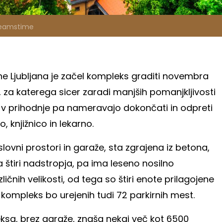
reamstime
ne Ljubljana je začel kompleks graditi novembra
, za katerega sicer zaradi manjših pomanjkljivosti
, v prihodnje pa nameravajo dokončati in odpreti
 knjižnico in lekarno.
poslovni prostori in garaže, sta zgrajena iz betona,
 štiri nadstropja, pa ima leseno nosilno
ičnih velikosti, od tega so štiri enote prilagojene
kompleks bo urejenih tudi 72 parkirnih mest.
ksa, brez garaže, znaša nekaj več kot 6500