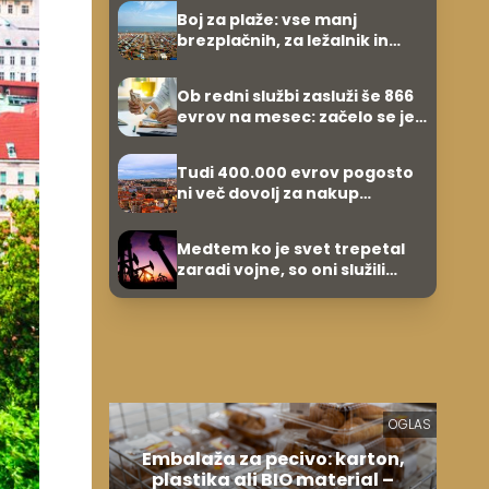
umetnine
Boj za plaže: vse manj
brezplačnih, za ležalnik in
senčnik tudi več kot 40 evrov
Ob redni službi zasluži še 866
evrov na mesec: začelo se je
povsem po naključju
Tudi 400.000 evrov pogosto
ni več dovolj za nakup
stanovanja
Medtem ko je svet trepetal
zaradi vojne, so oni služili
600.000 evrov na minuto
OGLAS
Embalaža za pecivo: karton,
plastika ali BIO material –