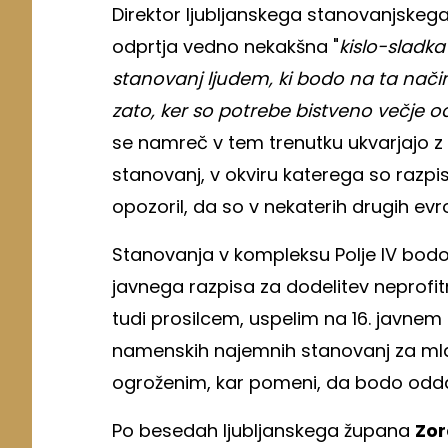
Direktor ljubljanskega stanovanjskeg
odprtja vedno nekakšna "
kislo-sladka
stanovanj ljudem, ki bodo na ta način 
zato, ker so potrebe bistveno večje 
se namreč v tem trenutku ukvarjajo z 
stanovanj, v okviru katerega so razpisa
opozoril, da so v nekaterih drugih ev
Stanovanja v kompleksu Polje IV bodo 
javnega razpisa za dodelitev neprofi
tudi prosilcem, uspelim na 16. javnem 
namenskih najemnih stanovanj za mla
ogroženim, kar pomeni, da bodo odda
Po besedah ljubljanskega župana
Zor