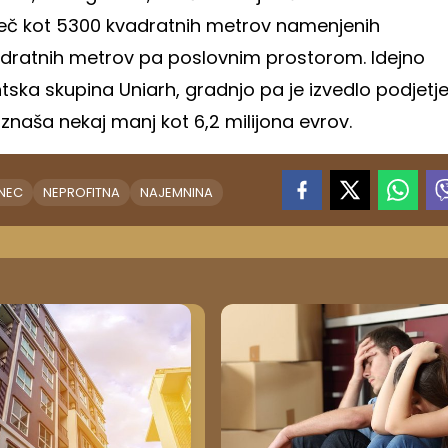
več kot 5300 kvadratnih metrov namenjenih
adratnih metrov pa poslovnim prostorom. Idejno
tska skupina Uniarh, gradnjo pa je izvedlo podjetj
naša nekaj manj kot 6,2 milijona evrov.
NEC
NEPROFITNA
NAJEMNINA