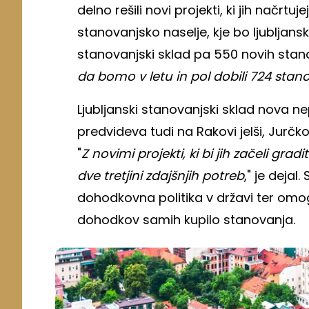
delno rešili novi projekti, ki jih načr
stanovanjsko naselje, kje bo ljubljansk
stanovanjski sklad pa 550 novih stan
da bomo v letu in pol dobili 724 stanov
Ljubljanski stanovanjski sklad nova 
predvideva tudi na Rakovi jelši, Jurčk
"
Z novimi projekti, ki bi jih začeli gradi
dve tretjini zdajšnjih potreb
," je dejal
dohodkovna politika v državi ter omogo
dohodkov samih kupilo stanovanja.