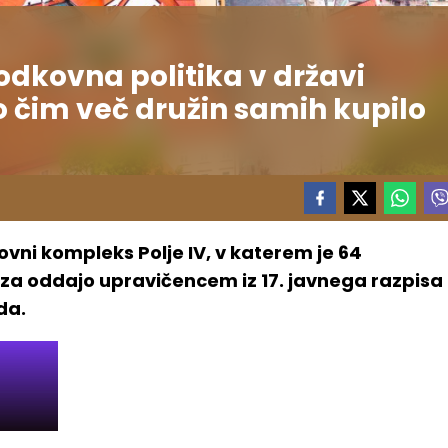
dkovna politika v državi
o čim več družin samih kupilo
ovni kompleks Polje IV, v katerem je 64
 za oddajo upravičencem iz 17. javnega razpisa
da.