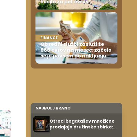
kosilo za pet evrov
FINANCE
Ob redni službi zasluži še
866 evrov na mesec: začelo
se je povsem po naključju
NAJBOLJ BRANO
Otroci bogatašev množično
prodajajo družinske zbirke:
raje imajo denar kot