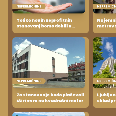
NEPREMIČNINE
NEPREMIČN
Toliko novih neprofitnih
Najemni
stanovanj bomo dobili v
metrov 
Ljubljani
NEPREMIČNINE
NEPREMIČN
Za stanovanje bodo plačevali
Ljubljan
štiri evre na kvadratni meter
sklad p
imel 4.2
dohodko