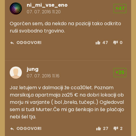
ni_mi_vse_eno
+47
07. 07. 2016 11.20
Ogorčen sem, da nekdo na poziciji tako odkrito
ruši svobodno trgovino.
ODGOVORI
47
0
jung
+25
07. 07. 2016 11.16
Jaz letujem v dalmaciji že cca30let. Poznam
marsikaj,a apartmaja za25 € na dobri lokaciji ob
morju ni varjante ( bol ,brela, tučepi..) Ogledoval
sem si tudi Murter.Če mi ga šenkajo in še plačajo
nebi šel tja.
ODGOVORI
27
2