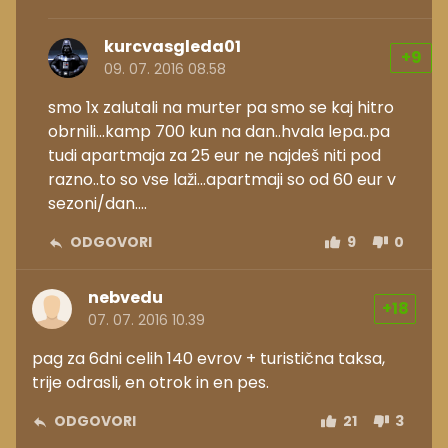
kurcvasgleda01
+9
09. 07. 2016 08.58
smo 1x zalutali na murter pa smo se kaj hitro
obrnili...kamp 700 kun na dan..hvala lepa..pa
tudi apartmaja za 25 eur ne najdeš niti pod
razno..to so vse laži...apartmaji so od 60 eur v
sezoni/dan....
ODGOVORI
9
0
nebvedu
+18
07. 07. 2016 10.39
pag za 6dni celih 140 evrov + turistična taksa,
trije odrasli, en otrok in en pes.
ODGOVORI
21
3