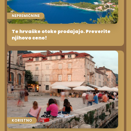
NEPREMIČNINE
Te hrvaške otoke prodajajo. Preverite
njihovo ceno!
KORISTNO