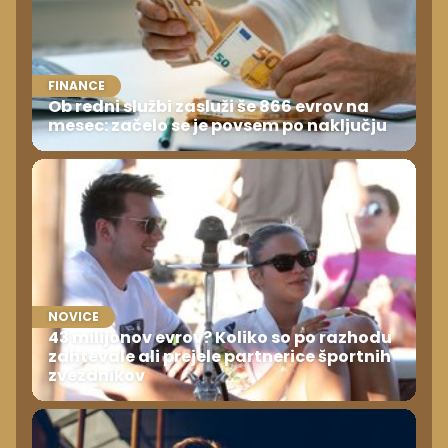
FINANCE
Ob redni službi zasluži še 866 evrov na
mesec: začelo se je povsem po naključju
NOVICE
43 milijonov evrov? Koliko so po razhodu
zahtevale ali prejele partnerice športnih
zvezdnikov