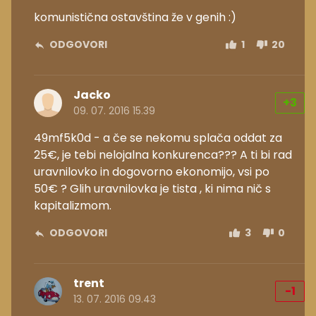
komunistična ostavština že v genih :)
ODGOVORI
1
20
Jacko
+3
09. 07. 2016 15.39
49mf5k0d - a če se nekomu splača oddat za
25€, je tebi nelojalna konkurenca??? A ti bi rad
uravnilovko in dogovorno ekonomijo, vsi po
50€ ? Glih uravnilovka je tista , ki nima nič s
kapitalizmom.
ODGOVORI
3
0
trent
-1
13. 07. 2016 09.43