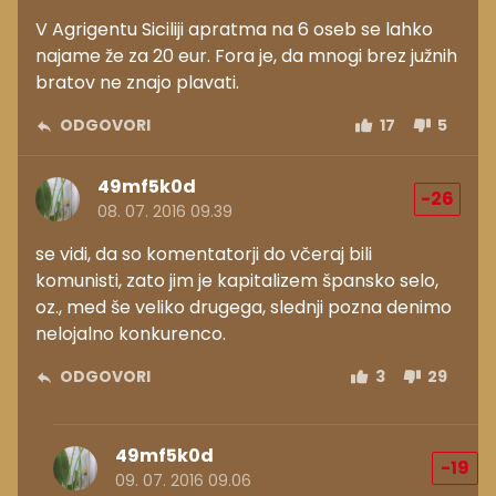
V Agrigentu Siciliji apratma na 6 oseb se lahko
najame že za 20 eur. Fora je, da mnogi brez južnih
bratov ne znajo plavati.
ODGOVORI
17
5
49mf5k0d
-26
08. 07. 2016 09.39
se vidi, da so komentatorji do včeraj bili
komunisti, zato jim je kapitalizem špansko selo,
oz., med še veliko drugega, slednji pozna denimo
nelojalno konkurenco.
ODGOVORI
3
29
49mf5k0d
-19
09. 07. 2016 09.06