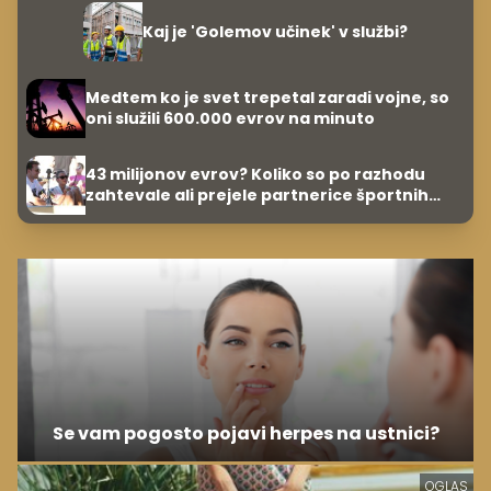
Kaj je 'Golemov učinek' v službi?
Medtem ko je svet trepetal zaradi vojne, so
oni služili 600.000 evrov na minuto
43 milijonov evrov? Koliko so po razhodu
zahtevale ali prejele partnerice športnih
zvezdnikov
Se vam pogosto pojavi herpes na ustnici?
OGLAS