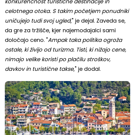
konkurenčnost turistične destinacije in
celotnega otoka. S takim početjem ponudniki
uničujejo tudi svoj ugled
," je dejal. Zaveda se,
da gre za tržišče, kjer najemodajalci sami
določajo ceno. "
Ampak taka politika ogroža
ostale, ki živijo od turizma. Tisti, ki nižajo cene,
nimajo velike koristi po plačilu stroškov,
davkov in turistične takse
," je dodal.