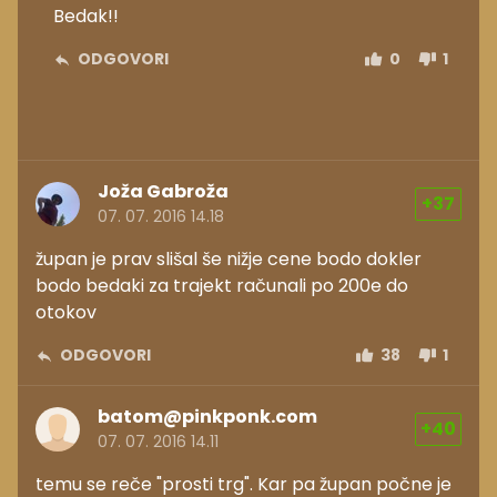
Bedak!!
ODGOVORI
0
1
Joža Gabroža
+37
07. 07. 2016 14.18
župan je prav slišal še nižje cene bodo dokler
bodo bedaki za trajekt računali po 200e do
otokov
ODGOVORI
38
1
batom@pinkponk.com
+40
07. 07. 2016 14.11
temu se reče "prosti trg". Kar pa župan počne je