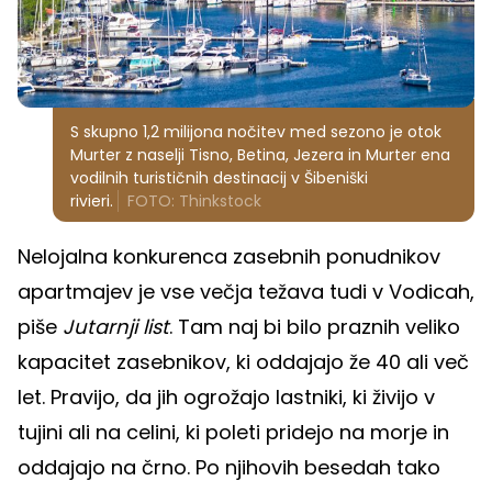
S skupno 1,2 milijona nočitev med sezono je otok
Murter z naselji Tisno, Betina, Jezera in Murter ena
vodilnih turističnih destinacij v Šibeniški
rivieri.
FOTO: Thinkstock
Nelojalna konkurenca zasebnih ponudnikov
apartmajev je vse večja težava tudi v Vodicah,
piše
Jutarnji list
. Tam naj bi bilo praznih veliko
kapacitet zasebnikov, ki oddajajo že 40 ali več
let. Pravijo, da jih ogrožajo lastniki, ki živijo v
tujini ali na celini, ki poleti pridejo na morje in
oddajajo na črno. Po njihovih besedah tako