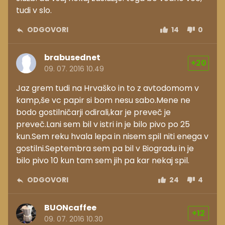
tudi v slo.
ODGOVORI
14
0
brabusednet
+20
09. 07. 2016 10.49
Jaz grem tudi na Hrvaško in to z avtodomom v
kamp,še vc papir si bom nesu sabo.Mene ne
bodo gostilničarji odirali,kar je preveč je
preveč.Lani sem bil v istri in je bilo pivo po 25
kun.Sem reku hvala lepa in nisem spil niti enega v
gostilni.Septembra sem pa bil v Biogradu in je
bilo pivo 10 kun tam sem jih pa kar nekaj spil.
ODGOVORI
24
4
BUONcaffee
+12
09. 07. 2016 10.30