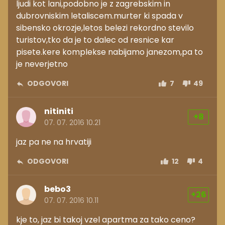
ljudi kot lani,podobno je z zagrebskim in
dubrovniskim letaliscem.murter ki spada v
sibensko okrozje,letos belezi rekordno stevilo
turistov,tko da je to dalec od resnice kar
pisete.kere komplekse nabijamo janezom,pa to
je neverjetno
ODGOVORI
7
49
nitiniti
+8
07. 07. 2016 10.21
jaz pa ne na hrvatiji
ODGOVORI
12
4
bebo3
+26
07. 07. 2016 10.11
kje to, jaz bi takoj vzel apartma za tako ceno?