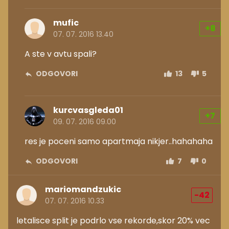
mufic
+8
07. 07. 2016 13.40
A ste v avtu spali?
ODGOVORI
13
5
kurcvasgleda01
+7
09. 07. 2016 09.00
res je poceni samo apartmaja nikjer..hahahaha
ODGOVORI
7
0
mariomandzukic
-42
07. 07. 2016 10.33
letalisce split je podrlo vse rekorde,skor 20% vec