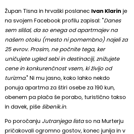
Župan Tisna in hrvaški poslanec
Ivan Klarin
je
na svojem Facebook profilu zapisal: "
Danes
sem slišal, da so enega od apartmajev na
našem otoku (mesto ni pomembno) najeli za
25 evrov. Prosim, ne počnite tega, ker
uničujete ugled sebi in destinaciji, znižujete
cene in konkurenčnost vsem, ki živijo od
turizma
." Ni mu jasno, kako lahko nekdo
ponuja apartma za štiri osebe za 190 kun,
obenem pa plača še porabo, turistično takso
in davek, piše
šibenik.in
.
Po poročanju
Jutranjega lista
so na Murterju
pričakovali ogromno gostov, konec junija in v