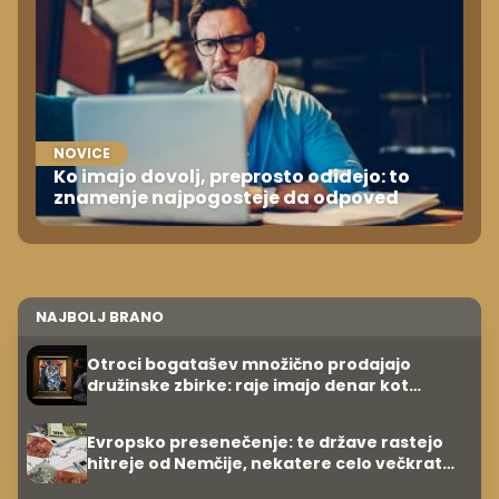
NOVICE
Ko imajo dovolj, preprosto odidejo: to
znamenje najpogosteje da odpoved
NAJBOLJ BRANO
Otroci bogatašev množično prodajajo
družinske zbirke: raje imajo denar kot
umetnine
Evropsko presenečenje: te države rastejo
hitreje od Nemčije, nekatere celo večkrat
hitreje