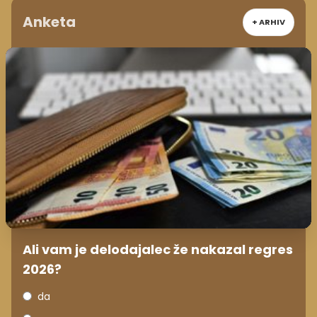
Anketa
+ ARHIV
Ali vam je delodajalec že nakazal regres
2026?
da