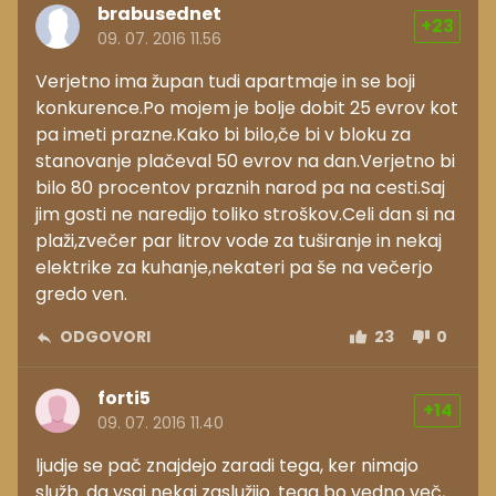
brabusednet
+23
09. 07. 2016 11.56
Verjetno ima župan tudi apartmaje in se boji
konkurence.Po mojem je bolje dobit 25 evrov kot
pa imeti prazne.Kako bi bilo,če bi v bloku za
stanovanje plačeval 50 evrov na dan.Verjetno bi
bilo 80 procentov praznih narod pa na cesti.Saj
jim gosti ne naredijo toliko stroškov.Celi dan si na
plaži,zvečer par litrov vode za tuširanje in nekaj
elektrike za kuhanje,nekateri pa še na večerjo
gredo ven.
ODGOVORI
23
0
forti5
+14
09. 07. 2016 11.40
ljudje se pač znajdejo zaradi tega, ker nimajo
služb. da vsaj nekaj zaslužijo. tega bo vedno več,