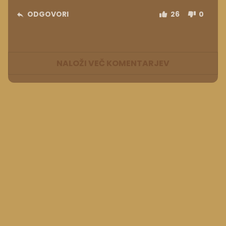
ODGOVORI
26
0
NALOŽI VEČ KOMENTARJEV