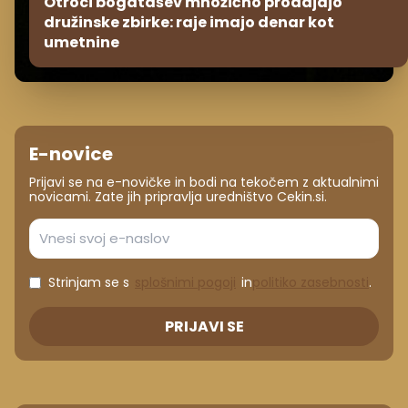
Otroci bogatašev množično prodajajo
družinske zbirke: raje imajo denar kot
umetnine
E-novice
Prijavi se na e-novičke in bodi na tekočem z aktualnimi
novicami. Zate jih pripravlja uredništvo Cekin.si.
Strinjam se s
splošnimi pogoji
in
politiko zasebnosti
.
PRIJAVI SE