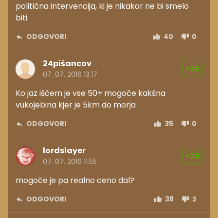
politična intervencija, ki je nikakor ne bi smelo
biti.
ODGOVORI
40
0
24pišancov
+35
07. 07. 2016 13.17
Ko jaz iščem je vse 50+ mogoče kakšna
vukojebina kjer je 5km do morja
ODGOVORI
35
0
lordslayer
+36
07. 07. 2016 11.55
mogoče je pa realno ceno dal?
ODGOVORI
38
2