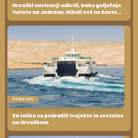
Hrvaški novinarji odkrili, kako goljufajo
turiste na Jadranu. Nikoli več ne boste
naročili ocvrtih lignjev
KORISTNO
Za toliko so podražili trajekte in cestnine
na Hrvaškem