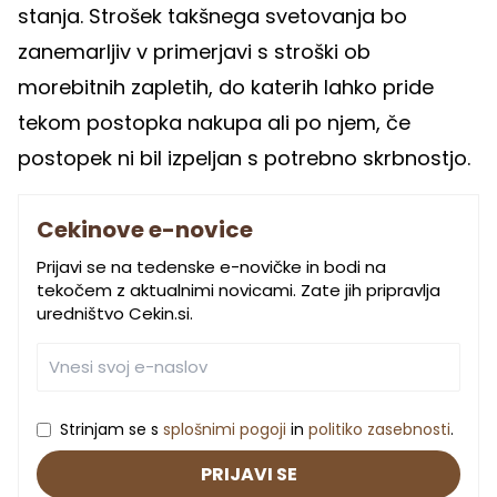
stanja. Strošek takšnega svetovanja bo
zanemarljiv v primerjavi s stroški ob
morebitnih zapletih, do katerih lahko pride
tekom postopka nakupa ali po njem, če
postopek ni bil izpeljan s potrebno skrbnostjo.
Cekinove e-novice
Prijavi se na tedenske e-novičke in bodi na
tekočem z aktualnimi novicami. Zate jih pripravlja
uredništvo Cekin.si.
Strinjam se s
splošnimi pogoji
in
politiko zasebnosti
.
PRIJAVI SE