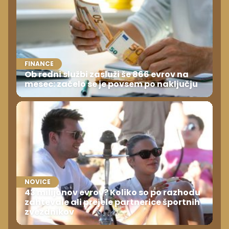
FINANCE
Ob redni službi zasluži še 866 evrov na
mesec: začelo se je povsem po naključju
NOVICE
43 milijonov evrov? Koliko so po razhodu
zahtevale ali prejele partnerice športnih
zvezdnikov