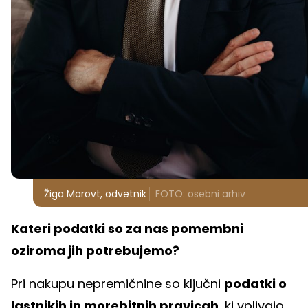
Žiga Marovt, odvetnik
FOTO: osebni arhiv
Kateri podatki so za nas pomembni
oziroma jih potrebujemo?
Pri nakupu nepremičnine so ključni
podatki o
lastnikih in morebitnih pravicah
, ki vplivajo