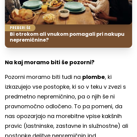
PREBERI ŠE
Bi otrokom ali vnukom pomagali pri nakupu
nepremičnine?
Na kaj moramo biti še pozorni?
Pozorni moramo biti tudi na
plombe
, ki
izkazujejo vse postopke, ki so v teku v zvezi s
predmetno nepremičnino, pa o njih še ni
pravnomočno odločeno. To pa pomeni, da
nas opozarjajo na morebitne vpise kakšnih
pravic (lastninske, zastavne in služnostne) ali
postopke delitve nepremičnin ipd.