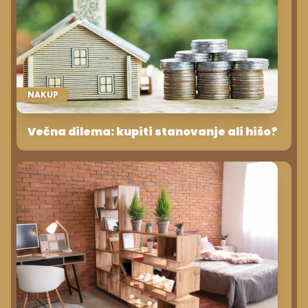
NAKUP
Večna dilema: kupiti stanovanje ali hišo?