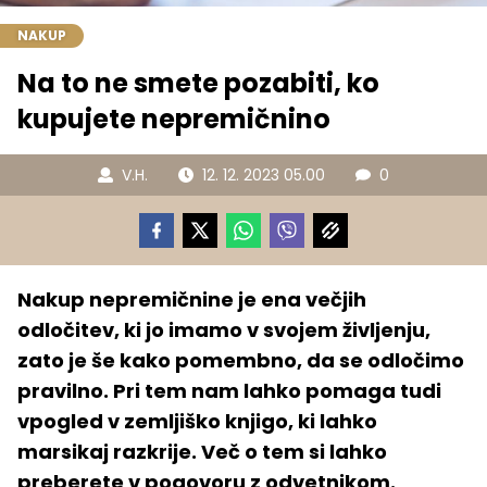
NAKUP
Na to ne smete pozabiti, ko
kupujete nepremičnino
V.H.
12. 12. 2023 05.00
0
Nakup nepremičnine je ena večjih
odločitev, ki jo imamo v svojem življenju,
zato je še kako pomembno, da se odločimo
pravilno. Pri tem nam lahko pomaga tudi
vpogled v zemljiško knjigo, ki lahko
marsikaj razkrije. Več o tem si lahko
preberete v pogovoru z odvetnikom.