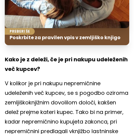
PREBERI ŠE
Poskrbite za pravilen vpis v zemljiško knjigo
Kako je z deleži, če je pri nakupu udeleženih
več kupcev?
V kolikor je pri nakupu nepremičnine
udeleženih več kupcev, se s pogodbo oziroma
zemljiškoknjižnim dovolilom določi, kakšen
delež prejme kateri kupec. Tako bi na primer,
kadar nepremičnino kupujeta zakonca, pri
nepremičnini predlagali vknjižbo lastninske