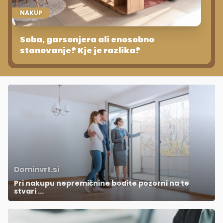
NAKUP
Soba, garsonjera ali enosobno
stanovanje? Kje je razlika?
Dominvrt.si
Pri nakupu nepremičnine bodite pozorni na te
stvari ...