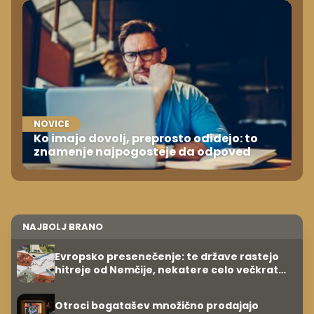
NOVICE
Ko imajo dovolj, preprosto odidejo: to
znamenje najpogosteje da odpoved
NAJBOLJ BRANO
Evropsko presenečenje: te države rastejo
hitreje od Nemčije, nekatere celo večkrat
hitreje
Otroci bogatašev množično prodajajo