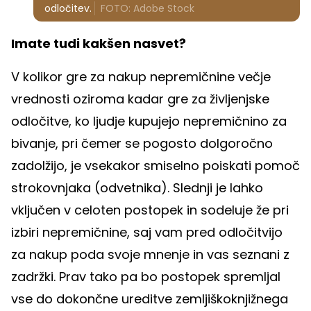
odločitev.
FOTO: Adobe Stock
Imate tudi kakšen nasvet?
V kolikor gre za nakup nepremičnine večje
vrednosti oziroma kadar gre za življenjske
odločitve, ko ljudje kupujejo nepremičnino za
bivanje, pri čemer se pogosto dolgoročno
zadolžijo, je vsekakor smiselno poiskati pomoč
strokovnjaka (odvetnika). Slednji je lahko
vključen v celoten postopek in sodeluje že pri
izbiri nepremičnine, saj vam pred odločitvijo
za nakup poda svoje mnenje in vas seznani z
zadržki. Prav tako pa bo postopek spremljal
vse do dokončne ureditve zemljiškoknjižnega