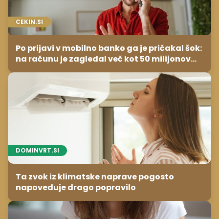
CEKIN.SI
Po prijavi v mobilno banko ga je pričakal šok:
na računu je zagledal več kot 50 milijonov
evrov minusa
DOMINVRT.SI
Ta zvok iz klimatske naprave pogosto
napoveduje drago popravilo