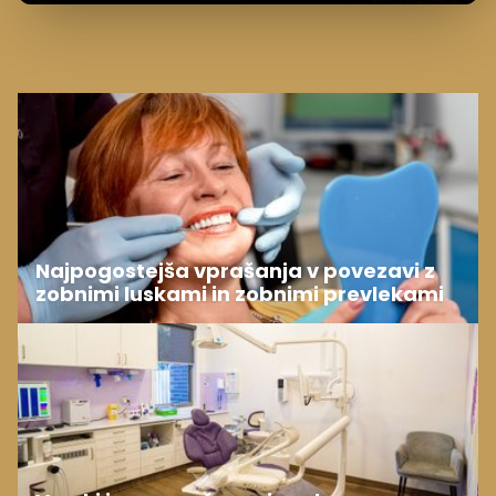
Najpogostejša vprašanja v povezavi z
zobnimi luskami in zobnimi prevlekami