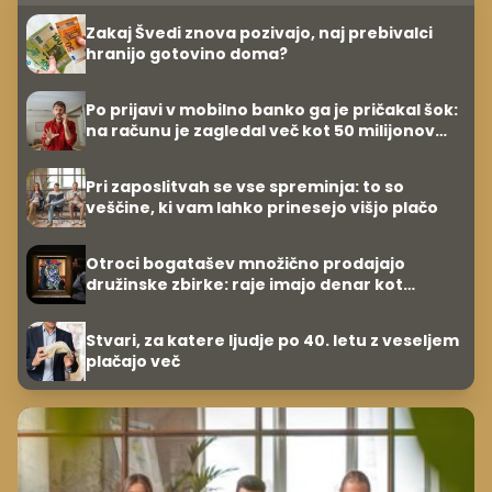
Zakaj Švedi znova pozivajo, naj prebivalci
hranijo gotovino doma?
Po prijavi v mobilno banko ga je pričakal šok:
na računu je zagledal več kot 50 milijonov
evrov minusa
Pri zaposlitvah se vse spreminja: to so
veščine, ki vam lahko prinesejo višjo plačo
Otroci bogatašev množično prodajajo
družinske zbirke: raje imajo denar kot
umetnine
Stvari, za katere ljudje po 40. letu z veseljem
plačajo več