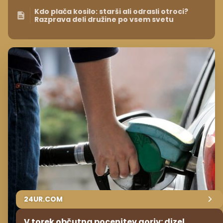
Kdo plača kosilo: starši ali odrasli otroci?
Razprava deli družine po vsem svetu
24UR.COM
V torek občutna pocenitev goriv: dizel