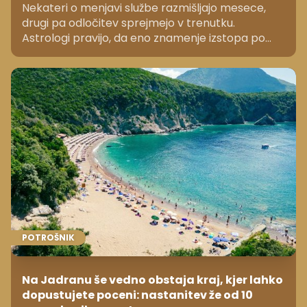
Nekateri o menjavi službe razmišljajo mesece,
drugi pa odločitev sprejmejo v trenutku.
Astrologi pravijo, da eno znamenje izstopa po
tem, da pogosto da odpoved brez rezervnega
načrta.
POTROŠNIK
Na Jadranu še vedno obstaja kraj, kjer lahko
dopustujete poceni: nastanitev že od 10