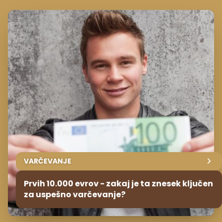
VARČEVANJE
Prvih 10.000 evrov - zakaj je ta znesek ključen
za uspešno varčevanje?