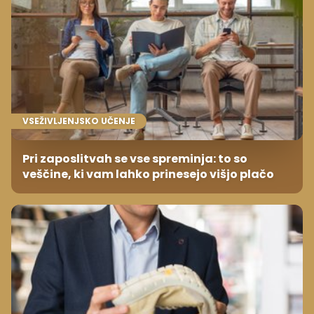
VSEŽIVLJENJSKO UČENJE
Pri zaposlitvah se vse spreminja: to so
veščine, ki vam lahko prinesejo višjo plačo