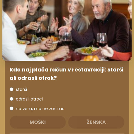
Kdo naj plača račun v restavraciji: starši
ali odrasli otrok?
starši
odrasli otroci
ne vem, me ne zanima
MOŠKI
ŽENSKA