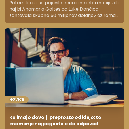
Potem ko so se pojavile neuradne informacije, da
naj bi Anamaria Goltes od Luke Dončića
zahtevala skupno 50 milijonov dolarjev oziroma
približno 43,3 milijona evrov, se je v javnosti
odprlo vprašanje: gre za pretiran zahtevek ali za
znesek, ki je v svetu najbolje plačanih športnikov
primerljiv z drugimi odmevnimi razhodi?
NOVICE
Ko imajo dovolj, preprosto odidejo: to
znamenje najpogosteje da odpoved