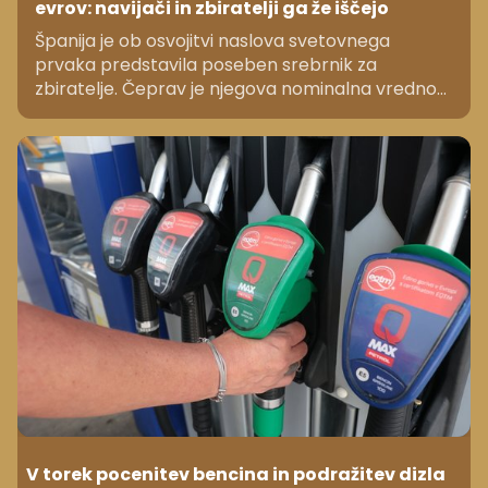
evrov: navijači in zbiratelji ga že iščejo
Španija je ob osvojitvi naslova svetovnega
prvaka predstavila poseben srebrnik za
zbiratelje. Čeprav je njegova nominalna vrednost
pet evrov, bo prodajna cena presegla 60 evrov.
V torek pocenitev bencina in podražitev dizla