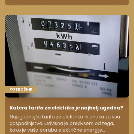
POTROŠNIK
Katera tarifa za elektriko je najbolj ugodna?
Najugodnejša tarifa za elektriko ni enaka za vsa
gospodinjstva. Odvisna je predvsem od tega,
kako je vaša poraba električne energije