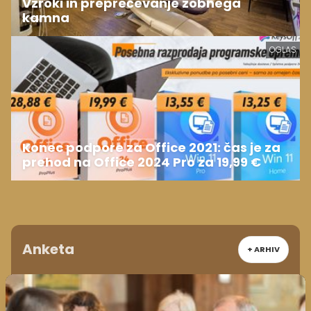
Vzroki in preprečevanje zobnega
kamna
OGLAS
Konec podpore za Office 2021: čas je za
prehod na Office 2024 Pro za 19,99 €
Anketa
+ ARHIV