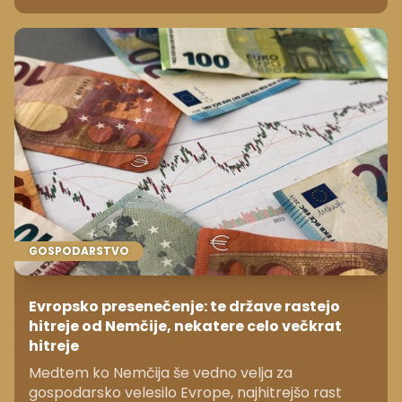
nepozabna doživetja. Zakaj?
GOSPODARSTVO
Evropsko presenečenje: te države rastejo
hitreje od Nemčije, nekatere celo večkrat
hitreje
Medtem ko Nemčija še vedno velja za
gospodarsko velesilo Evrope, najhitrejšo rast