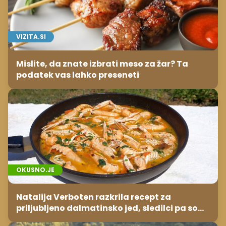
VIZITA.SI
Mislite, da znate izbrati meso za žar? Ta
podatek vas lahko preseneti
OKUSNO.JE
Natalija Verboten razkrila recept za
priljubljeno dalmatinsko jed, sledilci pa so
takoj opazili dve stvari