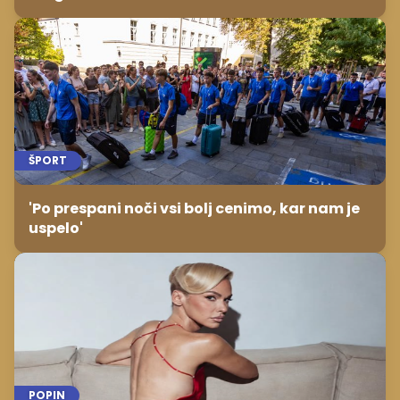
ŠPORT
'Po prespani noči vsi bolj cenimo, kar nam je
uspelo'
POPIN