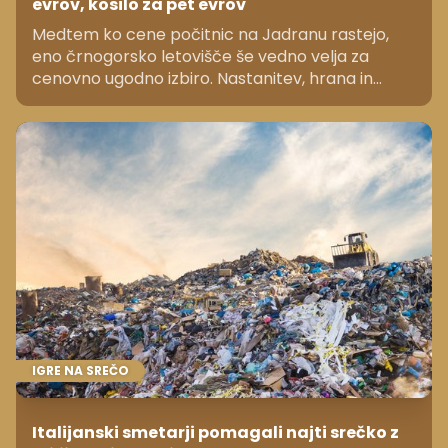
evrov, kosilo za pet evrov
Medtem ko cene počitnic na Jadranu rastejo,
eno črnogorsko letovišče še vedno velja za
cenovno ugodno izbiro. Nastanitev, hrana in
plaža ostajajo dostopni tudi za družine.
IGRE NA SREČO
Italijanski smetarji pomagali najti srečko z