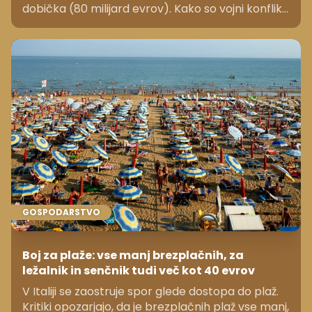
dobička (80 milijard evrov). Kako so vojni konflikti
in rast cen nafte napolnili njihove blagajne?
GOSPODARSTVO
Boj za plaže: vse manj brezplačnih, za
ležalnik in senčnik tudi več kot 40 evrov
V Italiji se zaostruje spor glede dostopa do plaž.
Kritiki opozarjajo, da je brezplačnih plaž vse manj,