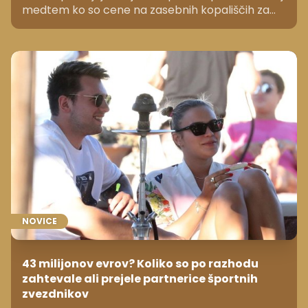
medtem ko so cene na zasebnih kopališčih za
številne dopustnike previsoke.
NOVICE
43 milijonov evrov? Koliko so po razhodu
zahtevale ali prejele partnerice športnih
zvezdnikov