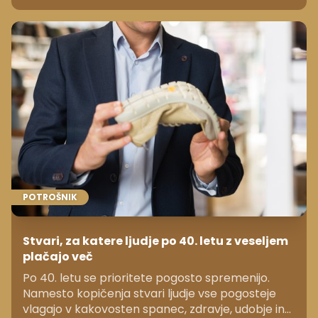
razporejena čez dan.
POTROŠNIK
Stvari, za katere ljudje po 40. letu z veseljem
plačajo več
Po 40. letu se prioritete pogosto spremenijo.
Namesto kopičenja stvari ljudje vse pogosteje
vlagajo v kakovosten spanec, zdravje, udobje in