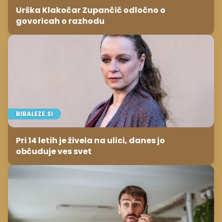
Urška Klakočar Zupančič odločno o
govoricah o razhodu
BIBALEZE.SI
Pri 14 letih je živela na ulici, danes jo
občuduje ves svet