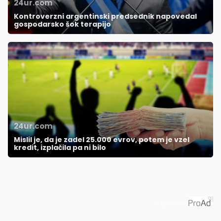
24ur.com
Kontroverzni argentinski predsednik napovedal
gospodarsko šok terapijo
24ur.com
Mislil je, da je zadel 25.000 evrov, potem je vzel
kredit, izplačila pa ni bilo
Priporoča