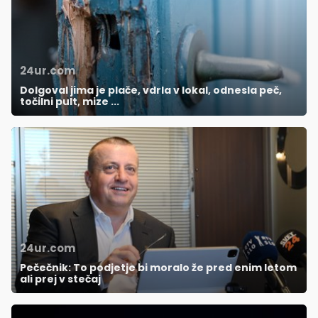
24ur.com
Dolgoval jima je plače, vdrla v lokal, odnesla peč,
točilni pult, mize ...
24ur.com
Pečečnik: To podjetje bi moralo že pred enim letom
ali prej v stečaj