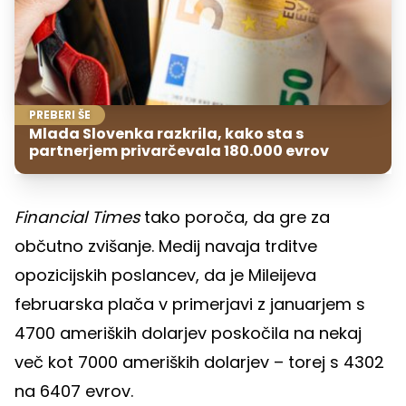
PREBERI ŠE
Mlada Slovenka razkrila, kako sta s
partnerjem privarčevala 180.000 evrov
Financial Times
tako poroča, da gre za
občutno zvišanje. Medij navaja trditve
opozicijskih poslancev, da je Mileijeva
februarska plača v primerjavi z januarjem s
4700 ameriških dolarjev poskočila na nekaj
več kot 7000 ameriških dolarjev – torej s 4302
na 6407 evrov.