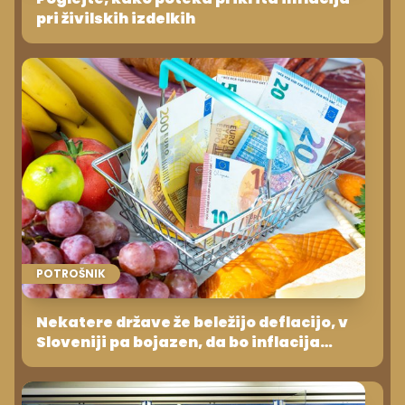
pri živilskih izdelkih
POTROŠNIK
Nekatere države že beležijo deflacijo, v
Sloveniji pa bojazen, da bo inflacija
naraščala