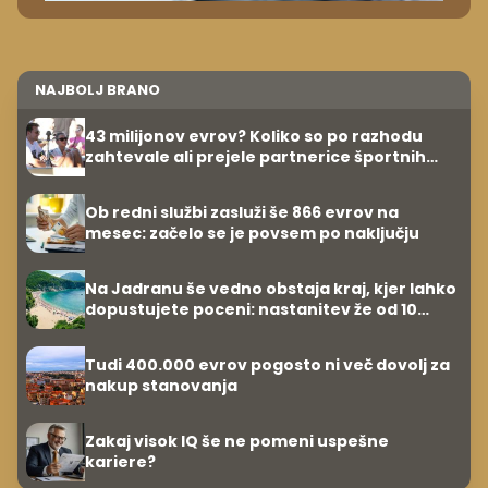
NAJBOLJ BRANO
43 milijonov evrov? Koliko so po razhodu
zahtevale ali prejele partnerice športnih
zvezdnikov
Ob redni službi zasluži še 866 evrov na
mesec: začelo se je povsem po naključju
Na Jadranu še vedno obstaja kraj, kjer lahko
dopustujete poceni: nastanitev že od 10
evrov, kosilo za pet evrov
Tudi 400.000 evrov pogosto ni več dovolj za
nakup stanovanja
Zakaj visok IQ še ne pomeni uspešne
kariere?