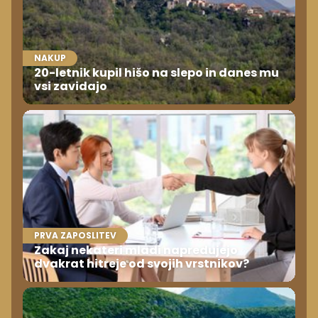
NAKUP
20-letnik kupil hišo na slepo in danes mu
vsi zavidajo
PRVA ZAPOSLITEV
Zakaj nekateri mladi napredujejo
dvakrat hitreje od svojih vrstnikov?