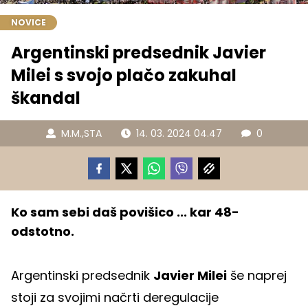
NOVICE
Argentinski predsednik Javier
Milei s svojo plačo zakuhal
škandal
M.M.
,
STA
14. 03. 2024 04.47
0
Ko sam sebi daš povišico ... kar 48-
odstotno.
Argentinski predsednik
Javier Milei
še naprej
stoji za svojimi načrti deregulacije