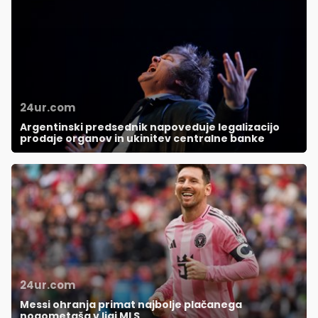
24ur.com
Argentinski predsednik napoveduje legalizacijo
prodaje organov in ukinitev centralne banke
24ur.com
Messi ohranja primat najbolje plačanega
nogometaša v ligi MLS