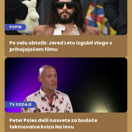
POPIN
Po valu obtožb: Jared Leto izgubil vlogo v
prihajajočem filmu
TV ODDAJE
Peter Poles delil nasvete za bodoče
tekmovalce kviza Na lovu