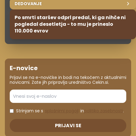
DEDOVANJE
Po smrti staršev odprl predal, ki ga nihče ni
pogledal desetletja - to mu je prineslo
110.000 evrov
E-novice
Prijavi se na e-novičke in bodi na tekočem z aktualnimi
novicami. Zate jih pripravlja uredništvo Cekin.si.
Strinjam se s
splošnimi pogoji
in
politiko zasebnosti
.
PRIJAVI SE