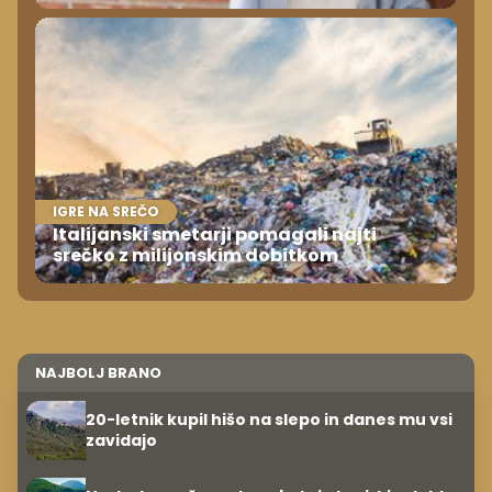
IGRE NA SREČO
Italijanski smetarji pomagali najti
srečko z milijonskim dobitkom
NAJBOLJ BRANO
20-letnik kupil hišo na slepo in danes mu vsi
zavidajo