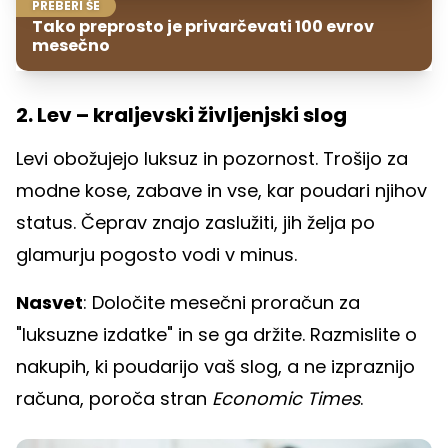
PREBERI ŠE
Tako preprosto je privarčevati 100 evrov
mesečno
2. Lev – kraljevski življenjski slog
Levi obožujejo luksuz in pozornost. Trošijo za
modne kose, zabave in vse, kar poudari njihov
status. Čeprav znajo zaslužiti, jih želja po
glamurju pogosto vodi v minus.
Nasvet
: Določite mesečni proračun za
"luksuzne izdatke" in se ga držite. Razmislite o
nakupih, ki poudarijo vaš slog, a ne izpraznijo
računa, poroča stran
Economic Times
.