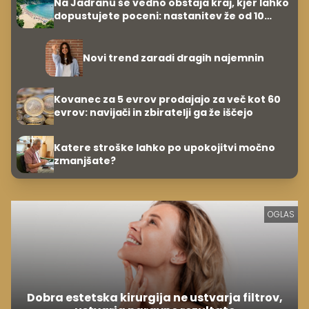
Na Jadranu še vedno obstaja kraj, kjer lahko
dopustujete poceni: nastanitev že od 10
evrov, kosilo za pet evrov
Novi trend zaradi dragih najemnin
Kovanec za 5 evrov prodajajo za več kot 60
evrov: navijači in zbiratelji ga že iščejo
Katere stroške lahko po upokojitvi močno
zmanjšate?
OGLAS
Dobra estetska kirurgija ne ustvarja filtrov,