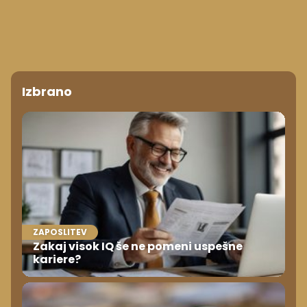
Izbrano
ZAPOSLITEV
Zakaj visok IQ še ne pomeni uspešne
kariere?