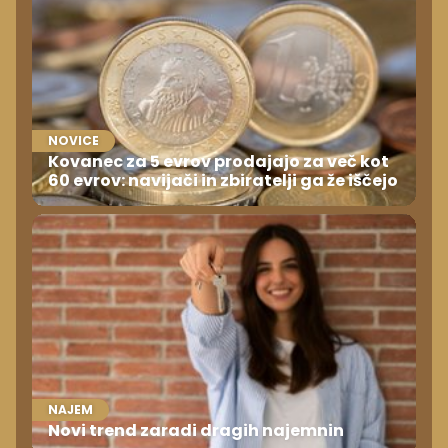
NOVICE
Kovanec za 5 evrov prodajajo za več kot
60 evrov: navijači in zbiratelji ga že iščejo
NAJEM
Novi trend zaradi dragih najemnin