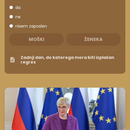
da
ne
nisem zaposlen
MOŠKI
ŽENSKA
Zadnji dan, do katerega mora biti izplačan
regres