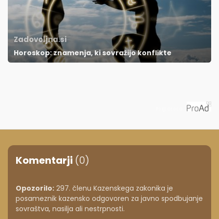
Zadovoljna.si
Horoskop: znamenja, ki sovražijo konflikte
Priporoča
Komentarji
(0)
Opozorilo:
297. členu Kazenskega zakonika je
posameznik kazensko odgovoren za javno spodbujanje
sovraštva, nasilja ali nestrpnosti.