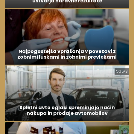
ustvarja naravne rezultate
Najpogostejša vprašanja v povezavi z
zobnimi luskami in zobnimi prevlekami
OGLAS
Spletni avto oglasi spreminjajo način
nakupa in prodaje avtomobilov