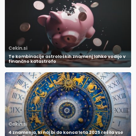
Cekin.si
Te kombinacije astroloških znamenj lahko vodijo v
finančno katastrofo
Cekin.si
4 znamenja, ki naj bi do konca leta 2025 rešila vse