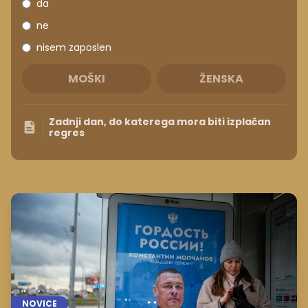
da
ne
nisem zaposlen
MOŠKI
ŽENSKA
Zadnji dan, do katerega mora biti izplačan
regres
NOVICE