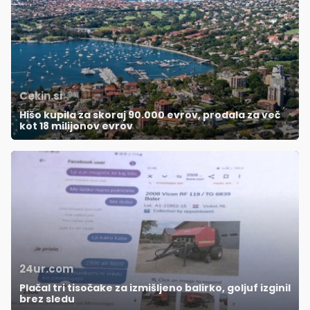
Cekin.si
Hišo kupila za skoraj 90.000 evrov, prodala za več
kot 18 milijonov evrov
24ur.com
Plačal tri tisočake za izmišljeno balirko, goljuf izginil
brez sledu