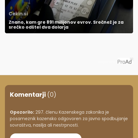
Cekin.si
Znano, kam gre 891 milijonov evrov. Srečnež je za
srečko odštel dva dolarja
Priporoča
Komentarji
(0)
Opozorilo:
297. členu Kazenskega zakonika je
posameznik kazensko odgovoren za javno spodbujanje
sovraštva, nasilja ali nestrpnosti.