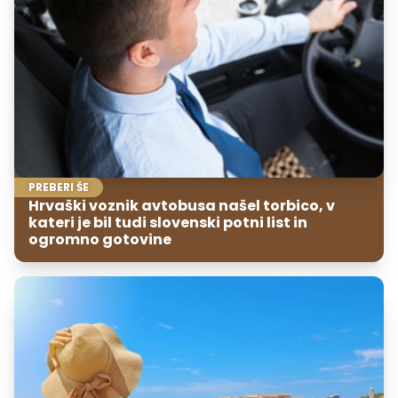
PREBERI ŠE
Hrvaški voznik avtobusa našel torbico, v
kateri je bil tudi slovenski potni list in
ogromno gotovine