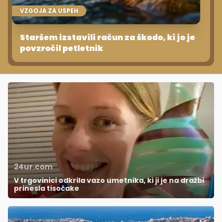
VZGOJA ZA USPEH
Staršem izstavili račun za škodo, ki jo je
povzročil petletnik
24ur.com
V trgovinici odkrila vazo umetnika, ki ji je na dražbi
prinesla tisočake