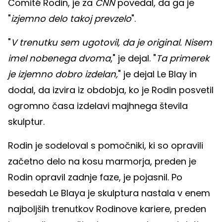
Comité Rodin, je za
CNN
povedal, da ga je
"
izjemno delo takoj prevzelo
".
"
V trenutku sem ugotovil, da je original. Nisem
imel nobenega dvoma
," je dejal. "
Ta primerek
je izjemno dobro izdelan,
" je dejal Le Blay in
dodal, da izvira iz obdobja, ko je Rodin posvetil
ogromno časa izdelavi majhnega števila
skulptur.
Rodin je sodeloval s pomočniki, ki so opravili
začetno delo na kosu marmorja, preden je
Rodin opravil zadnje faze, je pojasnil. Po
besedah Le Blaya je skulptura nastala v enem
najboljših trenutkov Rodinove kariere, preden