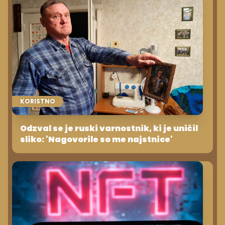
KORISTNO
Odzval se je ruski varnostnik, ki je uničil
sliko: 'Nagovorile so me najstnice'