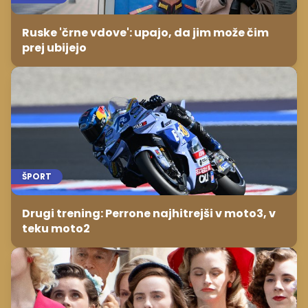
Ruske 'črne vdove': upajo, da jim može čim
prej ubijejo
ŠPORT
Drugi trening: Perrone najhitrejši v moto3, v
teku moto2