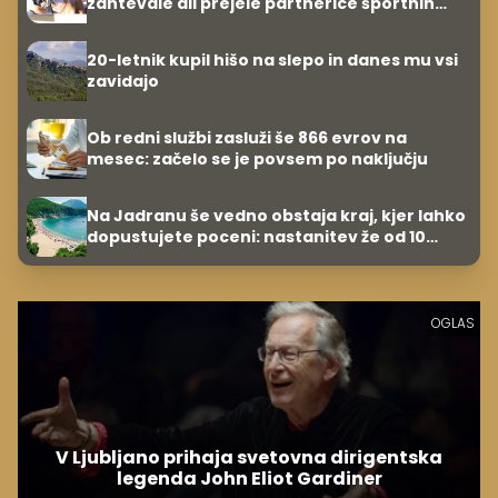
zahtevale ali prejele partnerice športnih
zvezdnikov
20-letnik kupil hišo na slepo in danes mu vsi
zavidajo
Ob redni službi zasluži še 866 evrov na
mesec: začelo se je povsem po naključju
Na Jadranu še vedno obstaja kraj, kjer lahko
dopustujete poceni: nastanitev že od 10
evrov, kosilo za pet evrov
OGLAS
V Ljubljano prihaja svetovna dirigentska
legenda John Eliot Gardiner