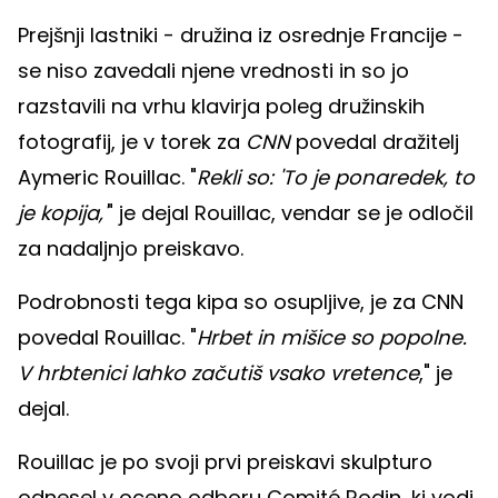
Prejšnji lastniki - družina iz osrednje Francije -
se niso zavedali njene vrednosti in so jo
razstavili na vrhu klavirja poleg družinskih
fotografij, je v torek za
CNN
povedal dražitelj
Aymeric Rouillac. "
Rekli so: 'To je ponaredek, to
je kopija,'
" je dejal Rouillac, vendar se je odločil
za nadaljnjo preiskavo.
Podrobnosti tega kipa so osupljive, je za CNN
povedal Rouillac. "
Hrbet in mišice so popolne.
V hrbtenici lahko začutiš vsako vretence
," je
dejal.
Rouillac je po svoji prvi preiskavi skulpturo
odnesel v oceno odboru Comité Rodin, ki vodi