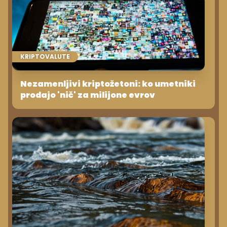
KRIPTOVALUTE
Nezamenljivi kriptožetoni: ko umetniki
prodajo 'nič' za milijone evrov