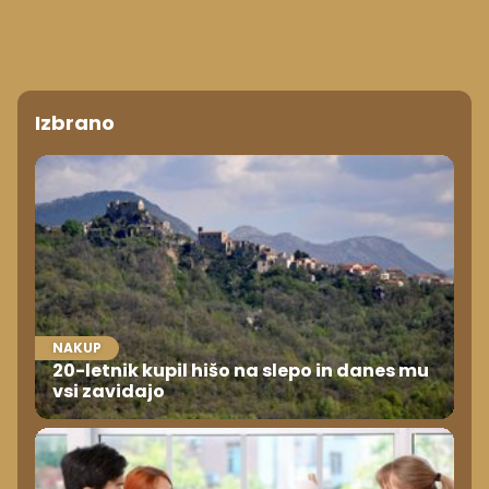
Izbrano
NAKUP
20-letnik kupil hišo na slepo in danes mu
vsi zavidajo