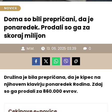
NOVICE
Doma so bili prepričani, da je
ponaredek. Prodali so ga za
skoraj milijon
M.M.
13. 06. 2025 03.39
0
Družina je bila prepričana, da je kipec na
njihovem klavirju ponaredek Rodina. Zdaj
so ga prodali za 860.000 evrov.
Cekinove e-novice