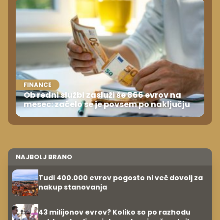
FINANCE
Ob redni službi zasluži še 866 evrov na
mesec: začelo se je povsem po naključju
NAJBOLJ BRANO
Tudi 400.000 evrov pogosto ni več dovolj za
nakup stanovanja
43 milijonov evrov? Koliko so po razhodu