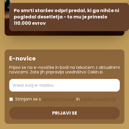
Po smrti staršev odprl predal, ki ga nihče ni
pogledal desetletja - to mu je prineslo
110.000 evrov
E-novice
Prijavi se na e-novičke in bodi na tekočem z aktualnimi
novicami. Zate jih pripravlja uredništvo Cekin.si.
Strinjam se s
splošnimi pogoji
in
politiko zasebnosti
.
PRIJAVI SE