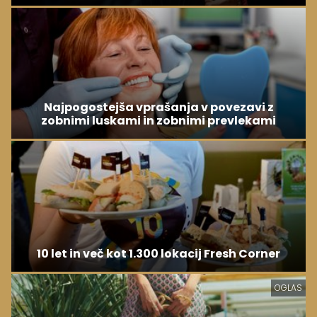
Najpogostejša vprašanja v povezavi z
zobnimi luskami in zobnimi prevlekami
10 let in več kot 1.300 lokacij Fresh Corner
OGLAS