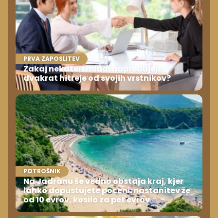
PRVA ZAPOSLITEV
Zakaj nekateri mladi napredujejo
dvakrat hitreje od svojih vrstnikov?
POTROŠNIK
Na Jadranu še vedno obstaja kraj, kjer
lahko dopustujete poceni: nastanitev že
od 10 evrov, kosilo za pet evrov