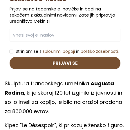
Prijavi se na tedenske e-novičke in bodi na
tekočem z aktualnimi novicami. Zate jih pripravlja
uredništvo Cekin.si.
Strinjam se s
splošnimi pogoji
in
politiko zasebnosti
.
PRIJAVI SE
Skulptura francoskega umetnika
Augusta
Rodina
, ki je skoraj 120 let izginila iz javnosti in
so jo imeli za kopijo, je bila na dražbi prodana
za 860.000 evrov.
Kipec "Le Désespoir", ki prikazuje žensko figuro,