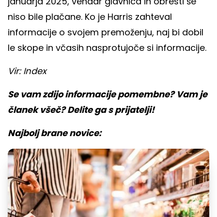
januarja 2025, vendar glavnica in obresti še
niso bile plačane. Ko je Harris zahteval
informacije o svojem premoženju, naj bi dobil
le skope in včasih nasprotujoče si informacije.
Vir: Index
Se vam zdijo informacije pomembne? Vam je
članek všeč? Delite ga s prijatelji!
Najbolj brane novice: