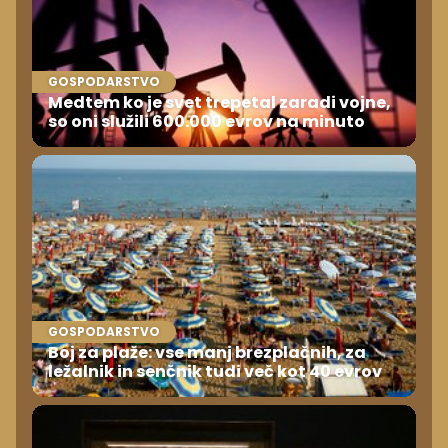
GOSPODARSTVO
Medtem ko je svet trepetal zaradi vojne,
so oni služili 600.000 evrov na minuto
GOSPODARSTVO
Boj za plaže: vse manj brezplačnih, za
ležalnik in senčnik tudi več kot 40 evrov