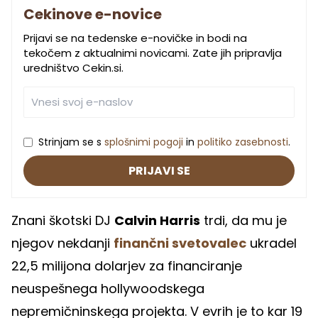
Cekinove e-novice
Prijavi se na tedenske e-novičke in bodi na
tekočem z aktualnimi novicami. Zate jih pripravlja
uredništvo Cekin.si.
Strinjam se s
splošnimi pogoji
in
politiko zasebnosti
.
PRIJAVI SE
Znani škotski DJ
Calvin Harris
trdi, da mu je
njegov nekdanji
finančni svetovalec
ukradel
22,5 milijona dolarjev za financiranje
neuspešnega hollywoodskega
nepremičninskega projekta. V evrih je to kar 19