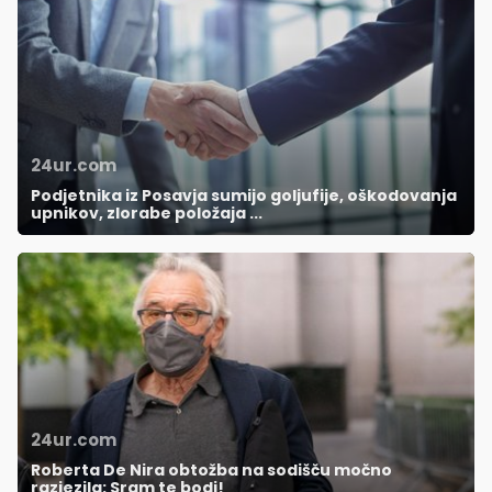
24ur.com
Podjetnika iz Posavja sumijo goljufije, oškodovanja
upnikov, zlorabe položaja ...
24ur.com
Roberta De Nira obtožba na sodišču močno
razjezila: Sram te bodi!