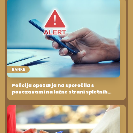
BANKE
Policija opozarja na sporočila s
povezavami na lažne strani spletnih
bank