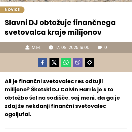
NOVICE
Slavni DJ obtožuje finančnega
svetovalca kraje milijonov
M.M.
17. 09. 2025 19.00
0
Ali je finančni svetovalec res odtujil
milijone? Škotski DJ Calvin Harris je s to
obtožbo šel na sodišče, saj meni, da ga je
zdaj že nekdanji finančni svetovalec
ogoljufal.