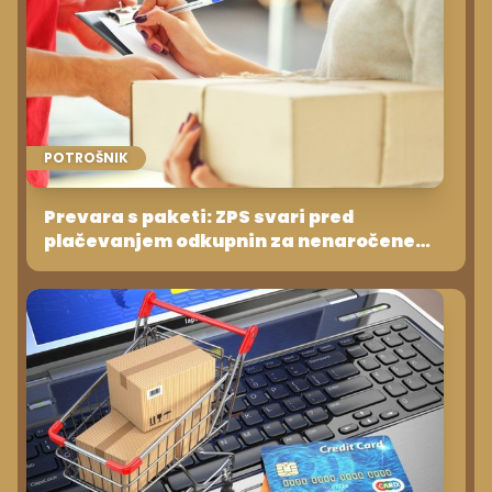
POTROŠNIK
Prevara s paketi: ZPS svari pred
plačevanjem odkupnin za nenaročene
pakete