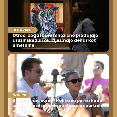
DEDOVANJE
Otroci bogatašev množično prodajajo
družinske zbirke: raje imajo denar kot
umetnine
NOVICE
43 milijonov evrov? Koliko so po razhodu
zahtevale ali prejele partnerice športnih
zvezdnikov