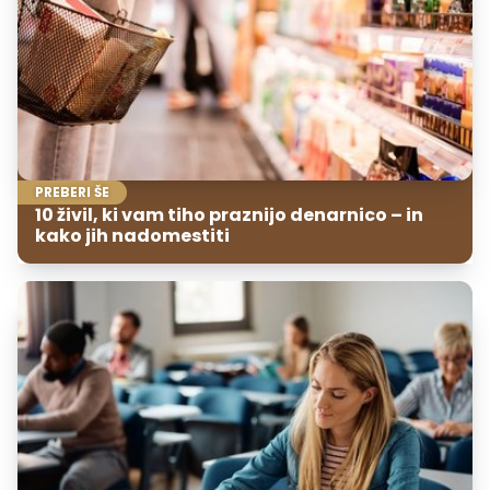
PREBERI ŠE
10 živil, ki vam tiho praznijo denarnico – in
kako jih nadomestiti