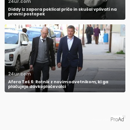
24ur.com
Diddy iz zapora poklical pričo in skušal vplivati na
pravni postopek
24ur.com
Afera Teš 6: Rotnik z novim odvetnikom, ki ga
plačujejo davkoplačevalci
Priporoča