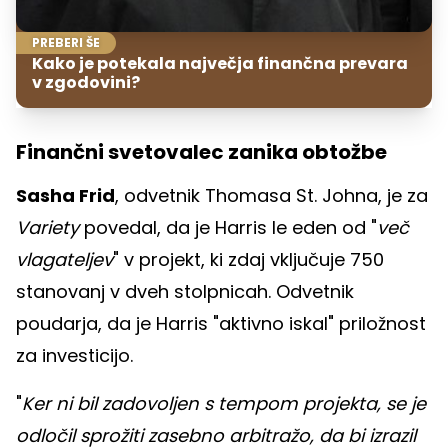
PREBERI ŠE
Kako je potekala največja finančna prevara
v zgodovini?
Finančni svetovalec zanika obtožbe
Sasha Frid
, odvetnik Thomasa St. Johna, je za
Variety
povedal, da je Harris le eden od "
več
vlagateljev
" v projekt, ki zdaj vključuje 750
stanovanj v dveh stolpnicah. Odvetnik
poudarja, da je Harris "aktivno iskal" priložnost
za investicijo.
"
Ker ni bil zadovoljen s tempom projekta, se je
odločil sprožiti zasebno arbitražo, da bi izrazil