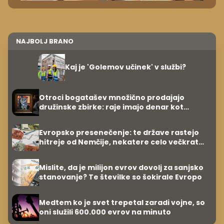
NAJBOLJ BRANO
Kaj je 'Golemov učinek' v službi?
Otroci bogatašev množično prodajajo
družinske zbirke: raje imajo denar kot
umetnine
Evropsko presenečenje: te države rastejo
hitreje od Nemčije, nekatere celo večkrat
hitreje
Mislite, da je milijon evrov dovolj za sanjsko
stanovanje? Te številke so šokirale Evropo
Medtem ko je svet trepetal zaradi vojne, so
oni služili 600.000 evrov na minuto