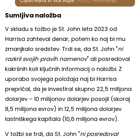
Calvin Harris in Vick Hope
FOTO: Profimedia
Sumljiva naložba
V skladu s tožbo je St. John leta 2023 od
Harrisa zahteval denar, potem ko naj bi mu
zmanjkalo sredstev. Trdi se, da St. John "
ni
razkril svojih pravih namenov
" ali posredoval
kakršnih koli ključnih informacij o naložbi. Z
uporabo svojega položaja naj bi Harrisa
prepričal, da je investiral skupno 22,5 milijona
dolarjev – 10 milijonov dolarjev posojil (skoraj
8,5 milijona evrov) in 12,5 milijona dolarjev
lastniškega kapitala (10,6 milijona evrov).
V tožbi se trdi, da St. John "
ni posredoval