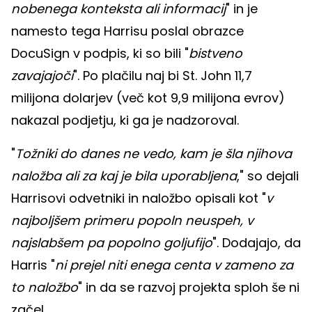
nobenega konteksta ali informacij
" in je
namesto tega Harrisu poslal obrazce
DocuSign v podpis, ki so bili "
bistveno
zavajajoči
". Po plačilu naj bi St. John 11,7
milijona dolarjev (več kot 9,9 milijona evrov)
nakazal podjetju, ki ga je nadzoroval.
"
Tožniki do danes ne vedo, kam je šla njihova
naložba ali za kaj je bila uporabljena
," so dejali
Harrisovi odvetniki in naložbo opisali kot "
v
najboljšem primeru popoln neuspeh, v
najslabšem pa popolno goljufijo
". Dodajajo, da
Harris "
ni prejel niti enega centa v zameno za
to naložbo
" in da se razvoj projekta sploh še ni
začel.