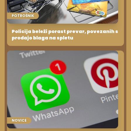
POTROŠNIK
Policija beleži porast prevar, povezanih s
prodajo blaga na spletu
NOVICE