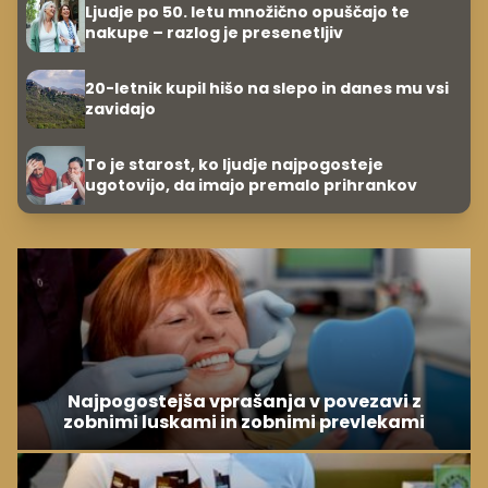
Ljudje po 50. letu množično opuščajo te
nakupe – razlog je presenetljiv
20-letnik kupil hišo na slepo in danes mu vsi
zavidajo
To je starost, ko ljudje najpogosteje
ugotovijo, da imajo premalo prihrankov
Najpogostejša vprašanja v povezavi z
zobnimi luskami in zobnimi prevlekami