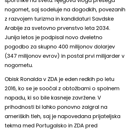
športnike na svetu. Njegova vloga presega
nogomet, saj sodeluje na dogodkih, povezanih
z razvojem turizma in kandidaturi Savdske
Arabije za svetovno prvenstvo leta 2034.
Junija letos je podpisal novo dveletno
pogodbo za skupno 400 milijonov dolarjev
(347 milijonov evrov) in postal prvi milijarder v
nogometu.
Obisk Ronalda v ZDA je eden redkih po letu
2016, ko se je soočal z obtožbami o spolnem
napadu, ki so bile kasneje zavržene. V
prihodnosti bi lahko ponovno zaigral na
ameriških tleh, saj je napovedana prijateljska
tekma med Portugalsko in ZDA pred