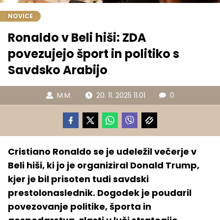
NOVICE
Ronaldo v Beli hiši: ZDA
povezujejo šport in politiko s
Savdsko Arabijo
M.M.
20. 11. 2025 11.01
0
Cristiano Ronaldo se je udeležil večerje v
Beli hiši, ki jo je organiziral Donald Trump,
kjer je bil prisoten tudi savdski
prestolonaslednik. Dogodek je poudaril
povezovanje politike, športa in