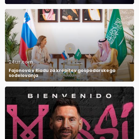
24ur.com
Fajonova v Riadu za krepitev gospodarskega
sodelovanja