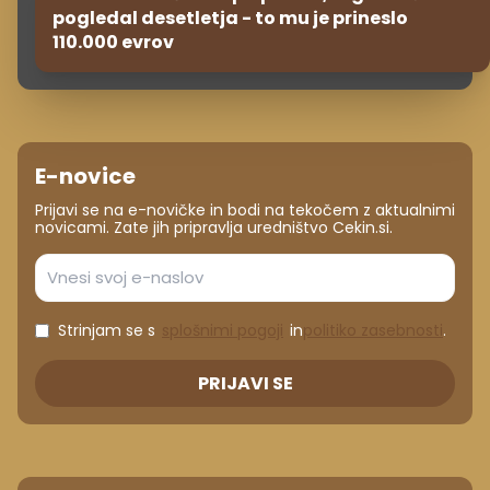
pogledal desetletja - to mu je prineslo
110.000 evrov
E-novice
Prijavi se na e-novičke in bodi na tekočem z aktualnimi
novicami. Zate jih pripravlja uredništvo Cekin.si.
Strinjam se s
splošnimi pogoji
in
politiko zasebnosti
.
PRIJAVI SE