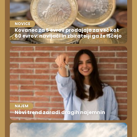
NOVICE
Kovanec za 5 evrov prodajajo za več kot
60 evrov: navijači in zbiratelji ga že iščejo
NAJEM
Novi trend zaradi dragih najemnin