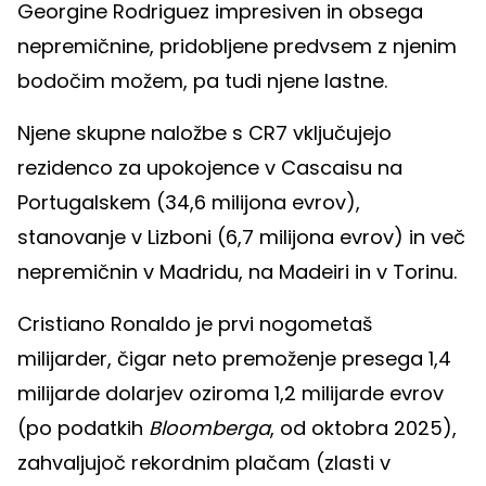
Georgine Rodriguez impresiven in obsega
nepremičnine, pridobljene predvsem z njenim
bodočim možem, pa tudi njene lastne.
Njene skupne naložbe s CR7 vključujejo
rezidenco za upokojence v Cascaisu na
Portugalskem (34,6 milijona evrov),
stanovanje v Lizboni (6,7 milijona evrov) in več
nepremičnin v Madridu, na Madeiri in v Torinu.
Cristiano Ronaldo je prvi nogometaš
milijarder, čigar neto premoženje presega 1,4
milijarde dolarjev oziroma 1,2 milijarde evrov
(po podatkih
Bloomberga
, od oktobra 2025),
zahvaljujoč rekordnim plačam (zlasti v