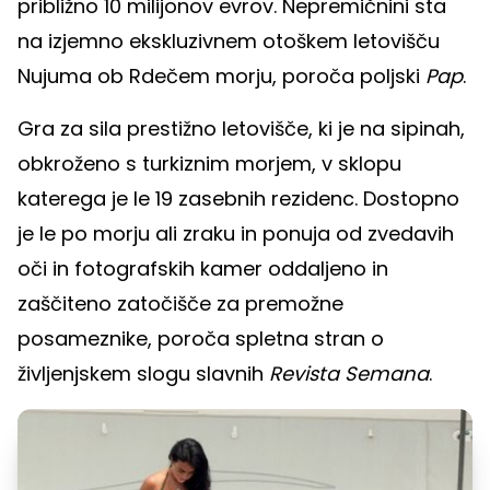
približno 10 milijonov evrov. Nepremičnini sta
na izjemno ekskluzivnem otoškem letovišču
Nujuma ob Rdečem morju, poroča poljski
Pap
.
Gra za sila prestižno letovišče, ki je na sipinah,
obkroženo s turkiznim morjem, v sklopu
katerega je le 19 zasebnih rezidenc. Dostopno
je le po morju ali zraku in ponuja od zvedavih
oči in fotografskih kamer oddaljeno in
zaščiteno zatočišče za premožne
posameznike, poroča spletna stran o
življenjskem slogu slavnih
Revista Semana
.