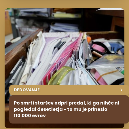
DEDOVANJE
Po smrti staršev odprl predal, ki ga nihče ni
pogledal desetletja - to mu je prineslo
110.000 evrov