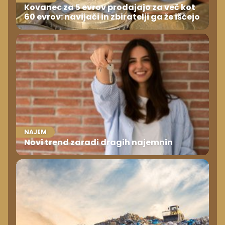
Kovanec za 5 evrov prodajajo za več kot
60 evrov: navijači in zbiratelji ga že iščejo
NAJEM
Novi trend zaradi dragih najemnin