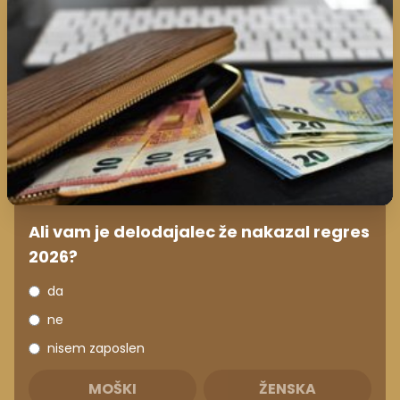
Ali vam je delodajalec že nakazal regres
2026?
da
ne
nisem zaposlen
MOŠKI
ŽENSKA