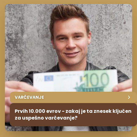
VARČEVANJE
Prvih 10.000 evrov - zakaj je ta znesek ključen
za uspešno varčevanje?