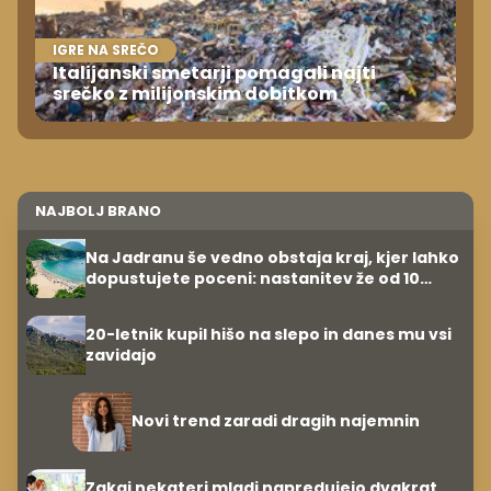
IGRE NA SREČO
Italijanski smetarji pomagali najti
srečko z milijonskim dobitkom
NAJBOLJ BRANO
Na Jadranu še vedno obstaja kraj, kjer lahko
dopustujete poceni: nastanitev že od 10
evrov, kosilo za pet evrov
20-letnik kupil hišo na slepo in danes mu vsi
zavidajo
Novi trend zaradi dragih najemnin
Zakaj nekateri mladi napredujejo dvakrat