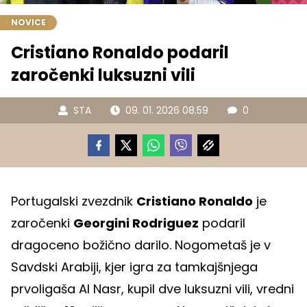
NOVICE
Cristiano Ronaldo podaril
zaročenki luksuzni vili
STA
09. 01. 2026 08.59
0
Portugalski zvezdnik
Cristiano Ronaldo
je
zaročenki
Georgini Rodriguez
podaril
dragoceno božično darilo. Nogometaš je v
Savdski Arabiji, kjer igra za tamkajšnjega
prvoligaša Al Nasr, kupil dve luksuzni vili, vredni