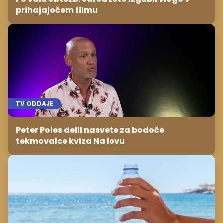
prihajajočem filmu
TV ODDAJE
Peter Poles delil nasvete za bodoče
tekmovalce kviza Na lovu