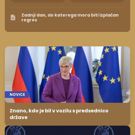
Zadnji dan, do katerega mora biti izplačan
regres
NOVICE
Znano, kdo je bil v vozilu s predsednico
države