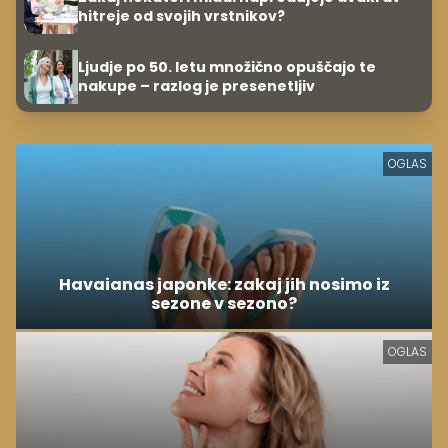
hitreje od svojih vrstnikov?
Ljudje po 50. letu množično opuščajo te
nakupe – razlog je presenetljiv
OGLAS
Havaianas japonke: zakaj jih nosimo iz
sezone v sezono?
OGLAS