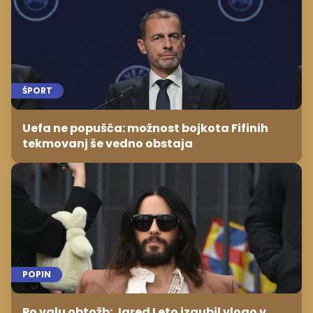
ŠPORT
Uefa ne popušča: možnost bojkota Fifinih
tekmovanj še vedno obstaja
POPIN
Po valu obtožb: Jared Leto izgubil vlogo v