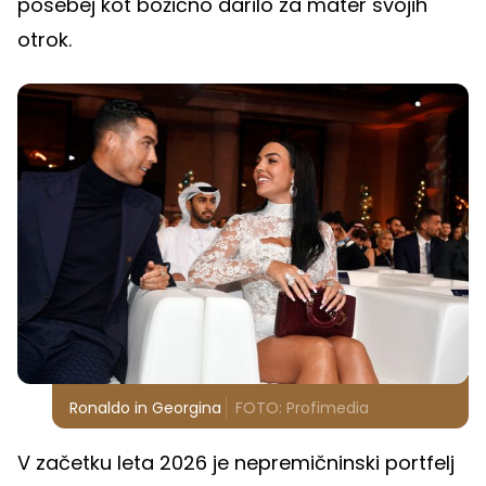
posebej kot božično darilo za mater svojih
otrok.
Ronaldo in Georgina
FOTO: Profimedia
V začetku leta 2026 je nepremičninski portfelj