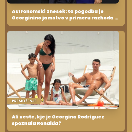
Astronomski znesek: ta pogodba je
Georginino jamstvo v primeru razhoda z
Ronaldom
PREMOŽENJE
Ali veste, kje je Georgina Rodriguez
spoznala Ronalda?