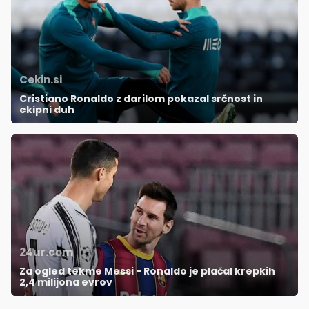
Cekin.si
Cristiano Ronaldo z darilom pokazal srčnost in
ekipni duh
24ur.com
Za ogled tekme Messi - Ronaldo je plačal krepkih
2,4 milijona evrov