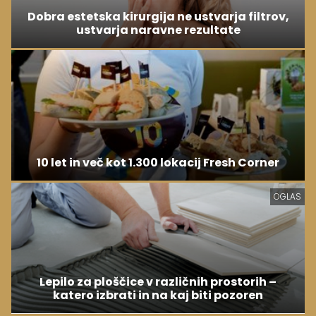
Dobra estetska kirurgija ne ustvarja filtrov,
ustvarja naravne rezultate
10 let in več kot 1.300 lokacij Fresh Corner
OGLAS
Lepilo za ploščice v različnih prostorih –
katero izbrati in na kaj biti pozoren