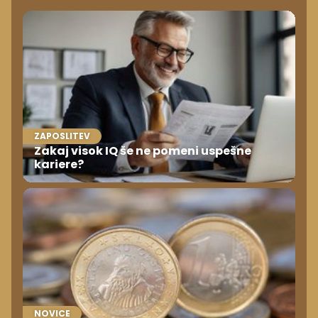
ZAPOSLITEV
Zakaj visok IQ še ne pomeni uspešne
kariere?
NOVICE