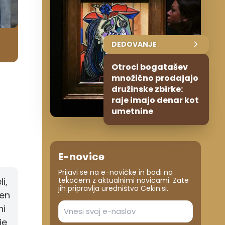
DEDOVANJE
Otroci bogatašev
množično prodajajo
družinske zbirke:
raje imajo denar kot
umetnine
E-novice
Prijavi se na e-novičke in bodi na
tekočem z aktualnimi novicami. Zate
i,
jih pripravlja uredništvo Cekin.si.
čen
ni
je