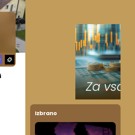
i
Izbrano