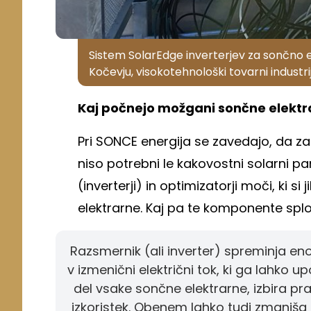
Sistem SolarEdge inverterjev za sončno 
Kočevju, visokotehnološki tovarni industr
Kaj počnejo možgani sončne elektr
Pri SONCE energija se zavedajo, da z
niso potrebni le kakovostni solarni p
(inverterji) in optimizatorji moči, ki
elektrarne. Kaj pa te komponente splo
Razsmernik (ali inverter) spreminja enos
v izmenični električni tok, ki ga lahko
del vsake sončne elektrarne, izbira p
izkoristek. Obenem lahko tudi zmanjša 