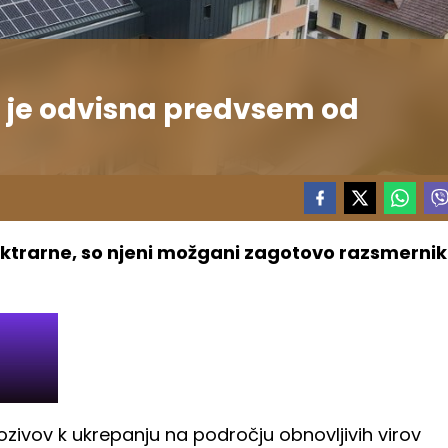
 je odvisna predvsem od
lektrarne, so njeni možgani zagotovo razsmernik
 pozivov k ukrepanju na področju obnovljivih virov