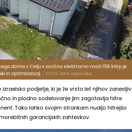
ega doma v Celju s sončno elektrarno moči 158 kWp je
i in optimizatorji.
FOTO: Arhiv naročnika
 izraelsko podjetje, ki je že vrsto let njihov zanesljiv
očno in plodno sodelovanje jim zagotavlja hitre
nent. Tako lahko svojim strankam nudijo hitrejšo
e morebitnih garancijskih zahtevkov.