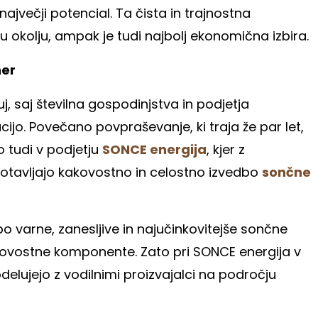
ajvečji potencial. Ta čista in trajnostna
u okolju, ampak je tudi najbolj ekonomična izbira.
ner
uj, saj številna gospodinjstva in podjetja
jo. Povečano povpraševanje, ki traja že par let,
o tudi v podjetju
SONCE energija
, kjer z
otavljajo kakovostno in celostno izvedbo
sončne
 varne, zanesljive in najučinkovitejše sončne
akovostne komponente. Zato pri SONCE energija v
elujejo z vodilnimi proizvajalci na področju