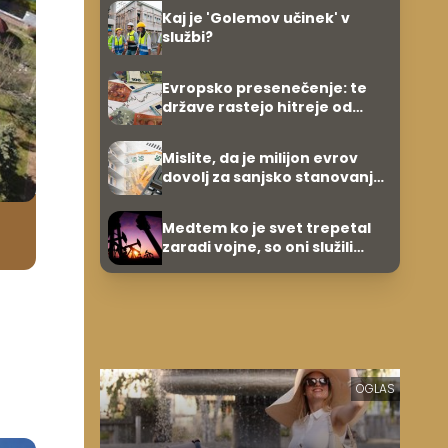
umetnine
Kaj je 'Golemov učinek' v
službi?
Evropsko presenečenje: te
države rastejo hitreje od
Nemčije, nekatere celo
večkrat hitreje
Mislite, da je milijon evrov
dovolj za sanjsko stanovanje?
Te številke so šokirale Evropo
Medtem ko je svet trepetal
zaradi vojne, so oni služili
600.000 evrov na minuto
OGLAS