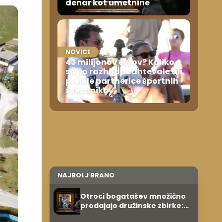
denar kot umetnine
NOVICE
43 milijonov evrov? Koliko
so po razhodu zahtevale ali
prejele partnerice športnih
zvezdnikov
NAJBOLJ BRANO
Otroci bogatašev množično
prodajajo družinske zbirke:
raje imajo denar kot