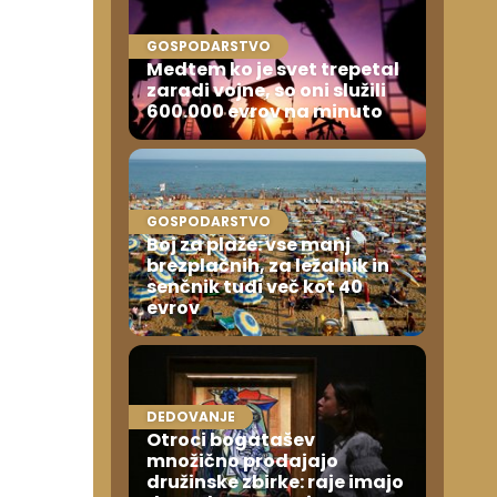
GOSPODARSTVO
Medtem ko je svet trepetal
zaradi vojne, so oni služili
600.000 evrov na minuto
GOSPODARSTVO
Boj za plaže: vse manj
brezplačnih, za ležalnik in
senčnik tudi več kot 40
evrov
DEDOVANJE
Otroci bogatašev
množično prodajajo
družinske zbirke: raje imajo