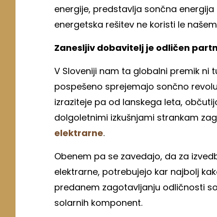
energije, predstavlja sončna energija n
energetska rešitev ne koristi le našem
Zanesljiv dobavitelj je odličen part
V Sloveniji nam ta globalni premik ni t
pospešeno sprejemajo sončno revoluci
izraziteje pa od lanskega leta, občutij
dolgoletnimi izkušnjami strankam zag
elektrarne
.
Obenem pa se zavedajo, da za izvedbo
elektrarne, potrebujejo kar najbolj k
predanem zagotavljanju odličnosti sod
solarnih komponent.