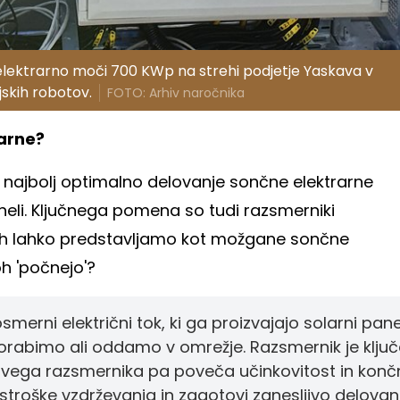
elektrarno moči 700 KWp na strehi podjetje Yaskava v
ijskih robotov.
FOTO: Arhiv naročnika
arne?
a najbolj optimalno delovanje sončne elektrarne
aneli. Ključnega pomena so tudi razsmerniki
 si jih lahko predstavljamo kot možgane sončne
h 'počnejo'?
merni električni tok, ki ga proizvajajo solarni panel
 uporabimo ali oddamo v omrežje. Razsmernik je klju
ravega razsmernika pa poveča učinkovitost in konč
stroške vzdrževanja in zagotovi zanesljivo delovan