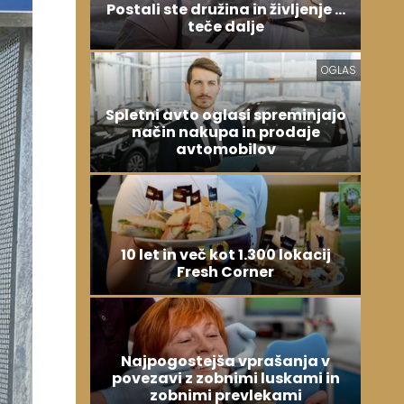
Postali ste družina in življenje ...
teče dalje
OGLAS
Spletni avto oglasi spreminjajo
način nakupa in prodaje
avtomobilov
10 let in več kot 1.300 lokacij
Fresh Corner
Najpogostejša vprašanja v
povezavi z zobnimi luskami in
zobnimi prevlekami