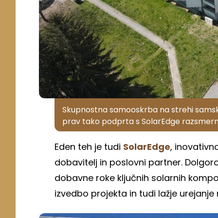
Skupnostna samooskrba na strehi samsk
prav tako podprta s SolarEdge razsmernik
Eden teh je tudi
SolarEdge
, inovativno
dobavitelj in poslovni partner. Dolgor
dobavne roke ključnih solarnih kompo
izvedbo projekta in tudi lažje urejanj