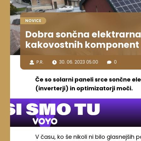
NOVICE
Dobra sončna elektrarna
kakovostnih komponent
P.R.
30. 06. 2023 05.00
0
Če so solarni paneli srce sončne e
(inverterji) in optimizatorji moči.
V času, ko še nikoli ni bilo glasnejših