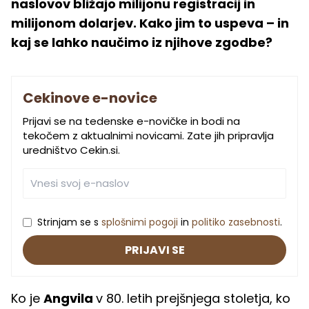
naslovov bližajo milijonu registracij in
milijonom dolarjev. Kako jim to uspeva – in
kaj se lahko naučimo iz njihove zgodbe?
Cekinove e-novice
Prijavi se na tedenske e-novičke in bodi na
tekočem z aktualnimi novicami. Zate jih pripravlja
uredništvo Cekin.si.
Strinjam se s
splošnimi pogoji
in
politiko zasebnosti
.
PRIJAVI SE
Ko je
Angvila
v 80. letih prejšnjega stoletja, ko