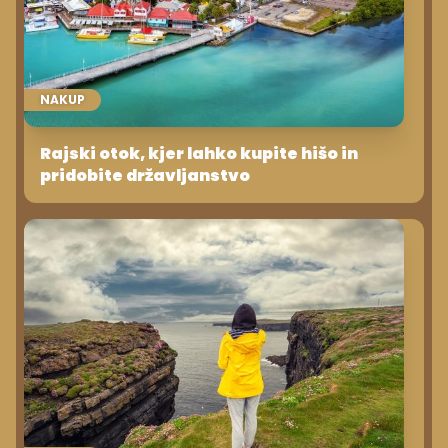
NAKUP
Rajski otok, kjer lahko kupite hišo in
pridobite državljanstvo