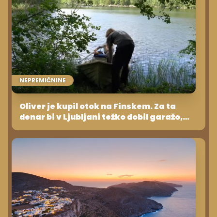
NEPREMIČNINE
Oliver je kupil otok na Finskem. Za ta
denar bi v Ljubljani težko dobil garažo,
kaj šele stanovanje