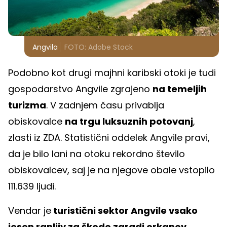
Angvila
FOTO: Adobe Stock
Podobno kot drugi majhni karibski otoki je tudi
gospodarstvo Angvile zgrajeno
na temeljih
turizma
. V zadnjem času privablja
obiskovalce
na trgu luksuznih potovanj
,
zlasti iz ZDA. Statistični oddelek Angvile pravi,
da je bilo lani na otoku rekordno število
obiskovalcev, saj je na njegove obale vstopilo
111.639 ljudi.
Vendar je
turistični sektor Angvile vsako
jesen ranljiv za škodo zaradi orkanov
.