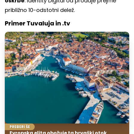
oskrbe
. Identity Digital od prodaje prejme
približno 10-odstotni delež.
Primer Tuvaluja in .tv
PREBERI ŠE
Evropska elita obožuje ta hrvaški otok