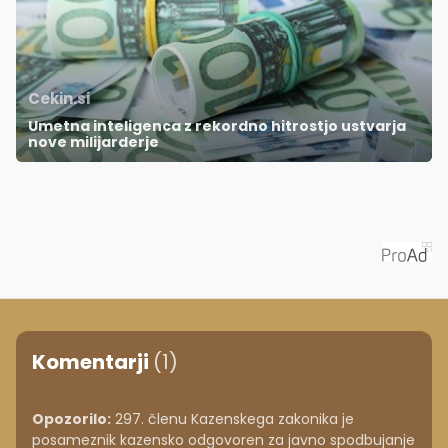
Cekin.si
Umetna inteligenca z rekordno hitrostjo ustvarja
nove milijarderje
Priporoča
Komentarji
(1)
Opozorilo:
297. členu Kazenskega zakonika je
posameznik kazensko odgovoren za javno spodbujanje