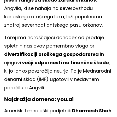
Angvila, ki se nahaja na severovzhodu
karibskega otoškega loka, leži popolnoma
znotraj severnoatlantskega pasu orkanov.
Torej ima naraščajoči dohodek od prodaje
spletnih naslovov pomembno vlogo pri
diverzifikaciji otoškega gospodarstva
in
njegovi
večji odpornosti na finančno škodo
,
ki jo lahko povzročijo neurja. To je Mednarodni
denarni sklad (IMF) ugotovil v nedavnem
poročilu o Angvili.
Najdražja domena: you.ai
Ameriški tehnološki podjetnik
Dharmesh Shah