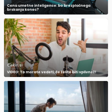
Cena umetne inteligence: bo brezplačnega
brskanja konec?
Cekin.si
VIDEO: To morate vedeti, če želite biti vplivnež!