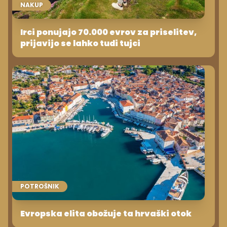
NAKUP
Irci ponujajo 70.000 evrov za priselitev,
prijavijo se lahko tudi tujci
POTROŠNIK
Evropska elita obožuje ta hrvaški otok