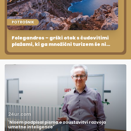
POTROŠNIK
Folegandros – grški otok s čudovitimi
plažami, ki ga množični turizem še ni
odkril
24ur.com
'Nisem podpisal pisma o zaustavitvi razvoja
umetne inteligence'