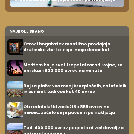
NAJBOLJ BRANO
Otroci bogatašev množično prodajajo
družinske zbirke: raje imajo denar kot
umetnine
Medtem ko je svet trepetal zaradi vojne, so
oni služili 600.000 evrov na minuto
Boj za plaže: vse manj brezplačnih, za ležalnik
in senčnik tudi več kot 40 evrov
Ob redni službi zasluži še 866 evrov na
mesec: začelo se je povsem po naključju
Tudi 400.000 evrov pogosto ni več dovolj za
nakup stanovanja