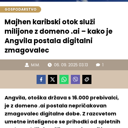
GOSPODARSTVO
Majhen karibski otok služi
milijone z domeno .ai – kako je
Angvila postala digitalni
zmagovalec
M.M.
06. 09. 2025 03.13
1
Angvila, otoška država s 16.000 prebivalci,
je z domeno .ai postala nepričakovan
zmagovalec digitalne dobe. Z razcvetom
umetne inteligence se prihodki od spletnih