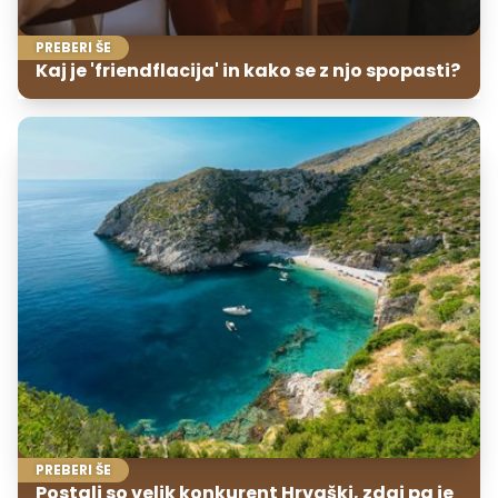
PREBERI ŠE
Kaj je 'friendflacija' in kako se z njo spopasti?
PREBERI ŠE
Postali so velik konkurent Hrvaški, zdaj pa je