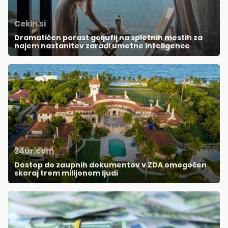
Cekin.si
Dramatičen porast goljufij na spletnih mestih za
najem nastanitev zaradi umetne inteligence
24ur.com
Dostop do zaupnih dokumentov v ZDA omogočen
skoraj trem milijonom ljudi