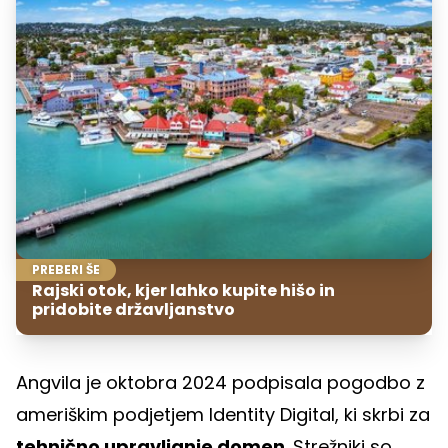
PREBERI ŠE
Rajski otok, kjer lahko kupite hišo in
pridobite državljanstvo
Angvila je oktobra 2024 podpisala pogodbo z
ameriškim podjetjem Identity Digital, ki skrbi za
tehnično upravljanje domen
. Strežniki so