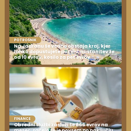
POTROŠNIK
Na Jadranu še vedno obstaja kraj, kjer
lahko dopustujete poceni: nastanitev že
od 10 evrov, kosilo za pet evrov
FINANCE
Ob redni službi zasluži še 866 evrov na
mesec: začelo se je povsem po naključju