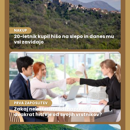
NAKUP
20-letnik kupil hišo na slepo in danes mu
vsi zavidajo
PRVA ZAPOSLITEV
Zakaj nekateri mladi napredujejo
dvakrat hitreje od svojih vrstnikov?