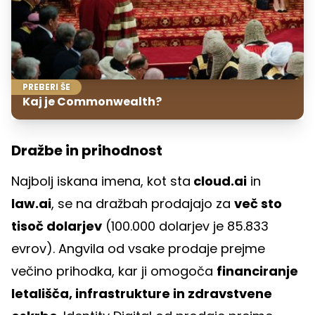
PREBERI ŠE
Kaj je Commonwealth?
Dražbe in prihodnost
Najbolj iskana imena, kot sta
cloud.ai
in
law.ai
, se na dražbah prodajajo za
več sto
tisoč dolarjev
(100.000 dolarjev je 85.833
evrov). Angvila od vsake prodaje prejme
večino prihodka, kar ji omogoča
financiranje
letališča, infrastrukture in zdravstvene