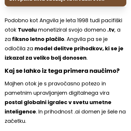
Podobno kot Angvila je leta 1998 tudi pacifiški
otok
Tuvalu
monetiziral svojo domeno
.tv
, a
za
fiksno letno plačilo
. Angvila pa se je
odločila za
model delitve prihodkov, ki se je
izkazal za veliko bolj donosen
.
Kaj se lahko iz tega primera naučimo?
Majhen otok je s pravočasno potezo in
pametnim upravljanjem digitalnega vira
postal globalni igralec v svetu umetne
inteligence
. In prihodnost .ai domen je šele na
začetku.