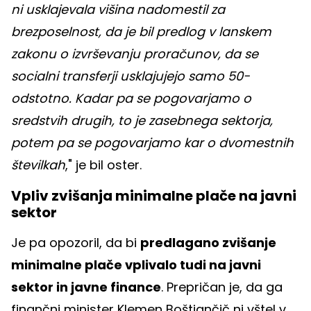
ni usklajevala višina nadomestil za
brezposelnost, da je bil predlog v lanskem
zakonu o izvrševanju proračunov, da se
socialni transferji usklajujejo samo 50-
odstotno. Kadar pa se pogovarjamo o
sredstvih drugih, to je zasebnega sektorja,
potem pa se pogovarjamo kar o dvomestnih
številkah
," je bil oster.
Vpliv zvišanja minimalne plače na javni
sektor
Je pa opozoril, da bi
predlagano zvišanje
minimalne plače vplivalo tudi na javni
sektor in javne finance
. Prepričan je, da ga
finančni minister Klemen Boštjančič ni vštel v