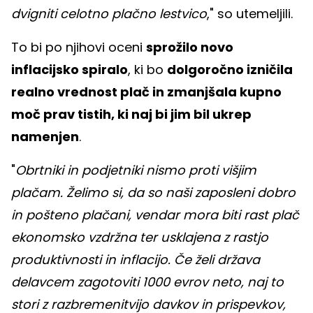
dvigniti celotno plačno lestvico
," so utemeljili.
To bi po njihovi oceni
sprožilo novo
inflacijsko spiralo
, ki bo
dolgoročno izničila
realno vrednost plač in zmanjšala kupno
moč prav tistih, ki naj bi jim bil ukrep
namenjen
.
"
Obrtniki in podjetniki nismo proti višjim
plačam. Želimo si, da so naši zaposleni dobro
in pošteno plačani, vendar mora biti rast plač
ekonomsko vzdržna ter usklajena z rastjo
produktivnosti in inflacijo. Če želi država
delavcem zagotoviti 1000 evrov neto, naj to
stori z razbremenitvijo davkov in prispevkov,