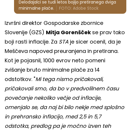
Delodajalci se tudi letos bojijo pretiranega dviga
minimalne plače.
FOTO: Adobe Stock
Izvršni direktor Gospodarske zbornice
Slovenije (GZS)
Mitja Gorenšček
se prav tako
boji rasti inflacije. Za
STA
je sicer ocenil, da je
Meščeva napoved preuranjena in pretirana.
Kot je pojasnil, 1000 evrov neto pomeni
zvišanje bruto minimalne plače za 14
odstotkov. "
Mi tega nismo pričakovali,
pričakovali smo, da bo v predvolilnem času
povečanje nekoliko večje od inflacije,
omenjalo se, da naj bi bilo nekje med splošno
in prehransko inflacijo, med 2,5 in 5,7
odstotka, predlog pa je močno izven teh