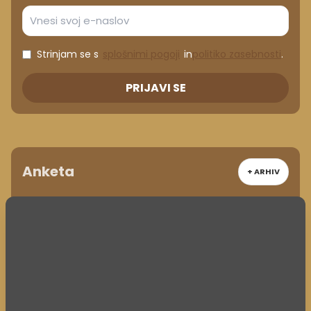
Strinjam se s
splošnimi pogoji
in
politiko zasebnosti
.
PRIJAVI SE
Anketa
+ ARHIV