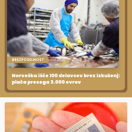
BREZPOSELNOST
Norveška išče 100 delavcev brez izkušenj:
plača presega 3.000 evrov