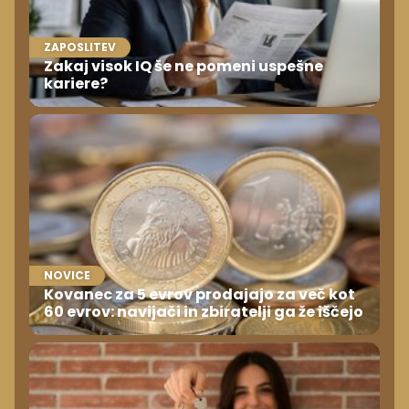
ZAPOSLITEV
Zakaj visok IQ še ne pomeni uspešne
kariere?
NOVICE
Kovanec za 5 evrov prodajajo za več kot
60 evrov: navijači in zbiratelji ga že iščejo