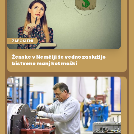
ZAPOSLENI
Ženske v Nemčiji še vedno zaslužijo
bistveno manj kot moški