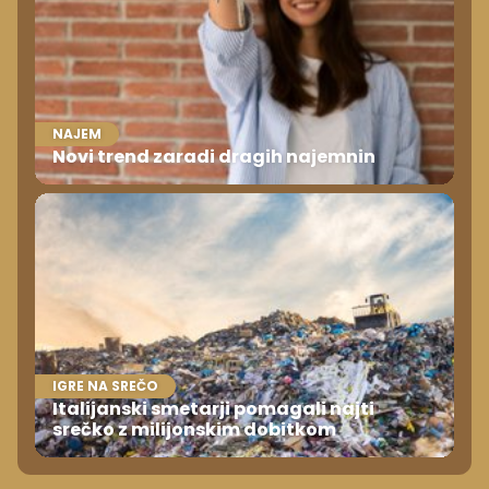
NAJEM
Novi trend zaradi dragih najemnin
IGRE NA SREČO
Italijanski smetarji pomagali najti
srečko z milijonskim dobitkom