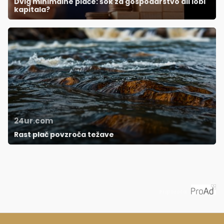
Dvig minimalne plače: šok za gospodarstvo ali lobi
kapitala?
24ur.com
Rast plač povzroča težave
Priporoča