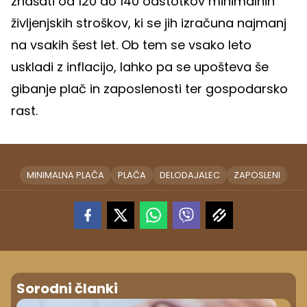
znašati od 120 do 140 odstotkov minimalnih
življenjskih stroškov, ki se jih izračuna najmanj
na vsakih šest let. Ob tem se vsako leto
uskladi z inflacijo, lahko pa se upošteva še
gibanje plač in zaposlenosti ter gospodarsko
rast.
MINIMALNA PLAČA
PLAČA
DELODAJALEC
ZAPOSLENI
Sorodni članki