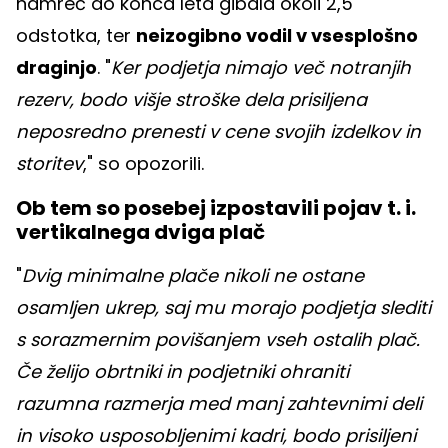
namreč do konca leta gibala okoli 2,5
odstotka, ter
neizogibno vodil v vsesplošno
draginjo
. "
Ker podjetja nimajo več notranjih
rezerv, bodo višje stroške dela prisiljena
neposredno prenesti v cene svojih izdelkov in
storitev
," so opozorili.
Ob tem so posebej izpostavili pojav t. i.
vertikalnega dviga plač
"
Dvig minimalne plače nikoli ne ostane
osamljen ukrep, saj mu morajo podjetja slediti
s sorazmernim povišanjem vseh ostalih plač.
Če želijo obrtniki in podjetniki ohraniti
razumna razmerja med manj zahtevnimi deli
in visoko usposobljenimi kadri, bodo prisiljeni