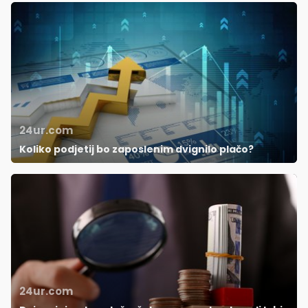
24ur.com
Koliko podjetij bo zaposlenim dvignilo plačo?
24ur.com