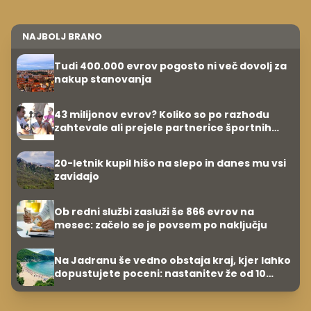
NAJBOLJ BRANO
Tudi 400.000 evrov pogosto ni več dovolj za
nakup stanovanja
43 milijonov evrov? Koliko so po razhodu
zahtevale ali prejele partnerice športnih
zvezdnikov
20-letnik kupil hišo na slepo in danes mu vsi
zavidajo
Ob redni službi zasluži še 866 evrov na
mesec: začelo se je povsem po naključju
Na Jadranu še vedno obstaja kraj, kjer lahko
dopustujete poceni: nastanitev že od 10
evrov, kosilo za pet evrov