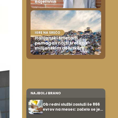
najemnin
IGRE NA SREČO
Italijanski smetarji
pomagali najti srečko z
milijonskim dobitkom
NAJBOLJ BRANO
Ob redni službi zasluži še 866
evrov na mesec: začelo se je
povsem po naključju