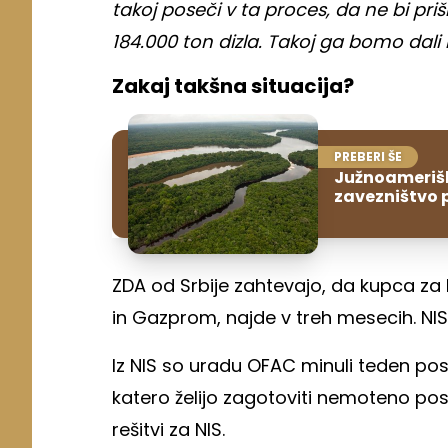
takoj poseči v ta proces, da ne bi pr
184.000 ton dizla. Takoj ga bomo dal
Zakaj takšna situacija?
PREBERI ŠE
Južnoamerišk
zavezništvo p
ZDA od Srbije zahtevajo, da kupca za N
in Gazprom, najde v treh mesecih. NIS
Iz NIS so uradu OFAC minuli teden pos
katero želijo zagotoviti nemoteno posl
rešitvi za NIS.