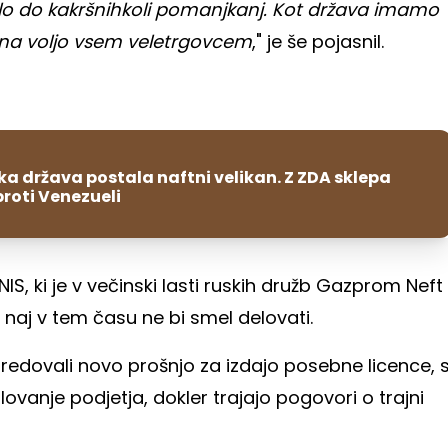
išlo do kakršnihkoli pomanjkanj. Kot država imamo
i na voljo vsem veletrgovcem
," je še pojasnil.
a država postala naftni velikan. Z ZDA sklepa
roti Venezueli
IS, ki je v večinski lasti ruskih družb Gazprom Neft
 naj v tem času ne bi smel delovati.
redovali novo prošnjo za izdajo posebne licence, 
ovanje podjetja, dokler trajajo pogovori o trajni