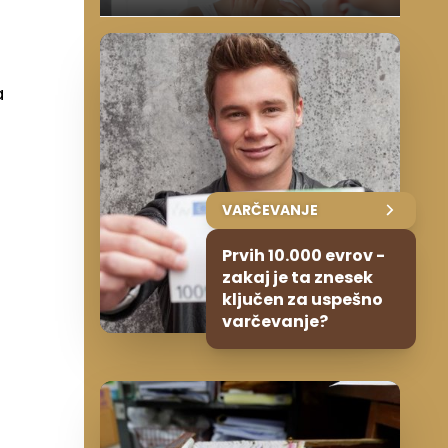
a
VARČEVANJE
Prvih 10.000 evrov -
zakaj je ta znesek
ključen za uspešno
varčevanje?