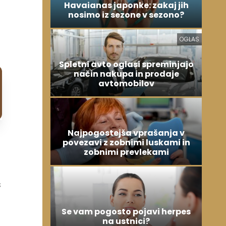
Havaianas japonke: zakaj jih
nosimo iz sezone v sezono?
OGLAS
Spletni avto oglasi spreminjajo
način nakupa in prodaje
avtomobilov
Najpogostejša vprašanja v
povezavi z zobnimi luskami in
zobnimi prevlekami
s
Se vam pogosto pojavi herpes
na ustnici?