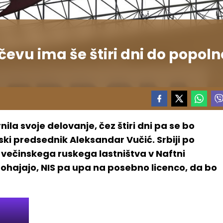
čevu ima še štiri dni do popoln
ila svoje delovanje, čez štiri dni pa se bo
ski predsednik Aleksandar Vučić. Srbiji po
i večinskega ruskega lastništva v Naftni
 pohajajo, NIS pa upa na posebno licenco, da bo