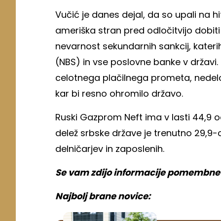
Vučić je danes dejal, da so upali na hi
ameriška stran pred odločitvijo dobiti
nevarnost sekundarnih sankcij, kater
(NBS) in vse poslovne banke v državi
celotnega plačilnega prometa, nedelova
kar bi resno ohromilo državo.
Ruski Gazprom Neft ima v lasti 44,9 o
delež srbske države je trenutno 29,9-
delničarjev in zaposlenih.
Se vam zdijo informacije pomembne? V
Najbolj brane novice: