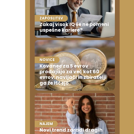
ZAPOSLITEV
Zakaj visok IQ še ne pomeni
uspešne kariere?
NOVICE
Kovanec za 5 evrov
prodajajo za več kot 60
evrov: navijači in zbiratelji
ga že iščejo
NAJEM
Novi trend zaradi dragih