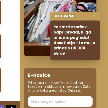
DEDOVANJE
Po smrti staršev
odprl predal, ki ga
nihče ni pogledal
desetletja - to mu je
prineslo 110.000
evrov
E-novice
Prijavi se na e-novičke in bodi na
tekočem z aktualnimi novicami. Zate
jih pripravlja uredništvo Cekin.si.