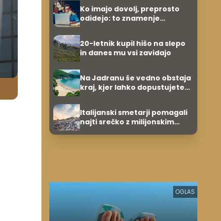
Ko imajo dovolj, preprosto
odidejo: to znamenje
najpogosteje da odpoved
20-letnik kupil hišo na slepo
in danes mu vsi zavidajo
Na Jadranu še vedno obstaja
kraj, kjer lahko dopustujete
poceni: nastanitev že od 10
evrov, kosilo za pet evrov
Italijanski smetarji pomagali
najti srečko z milijonskim
dobitkom
OGLAS