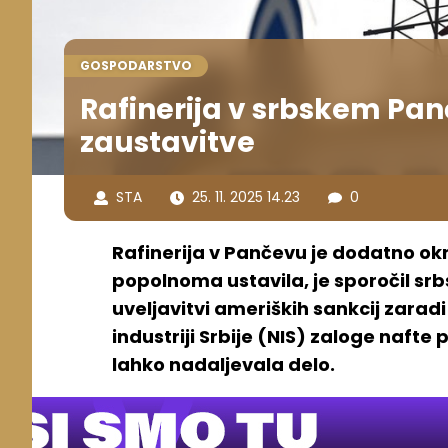
GOSPODARSTVO
Rafinerija v srbskem Pan
zaustavitve
STA
25. 11. 2025 14.23
0
Rafinerija v Pančevu je dodatno okrn
popolnoma ustavila, je sporočil srb
uveljavitvi ameriških sankcij zarad
industriji Srbije (NIS) zaloge nafte
lahko nadaljevala delo.