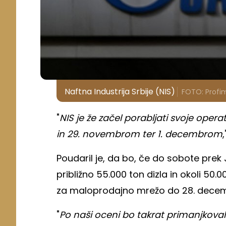
Naftna Industrija Srbije (NIS)
FOTO: Profi
"
NIS je že začel porabljati svoje opera
in 29. novembrom ter 1. decembrom
Poudaril je, da bo, če do sobote prek 
približno 55.000 ton dizla in okoli 50
za maloprodajno mrežo do 28. dece
"
Po naši oceni bo takrat primanjkovalo