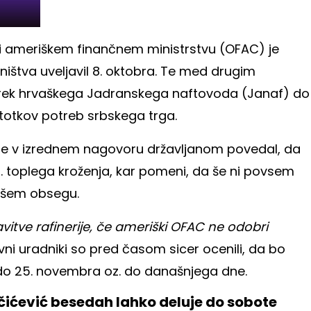
i ameriškem finančnem ministrstvu (OFAC) je
ništva uveljavil 8. oktobra. Te med drugim
prek hrvaškega Jadranskega naftovoda (Janaf) do
stotkov potreb srbskega trga.
je v izrednem nagovoru državljanom povedal, da
. i. toplega kroženja, kar pomeni, da še ni povsem
jšem obsegu.
vitve rafinerije, če ameriški OFAC ne odobri
avni uradniki so pred časom sicer ocenili, da bo
do 25. novembra oz. do današnjega dne.
čićević besedah lahko deluje do sobote