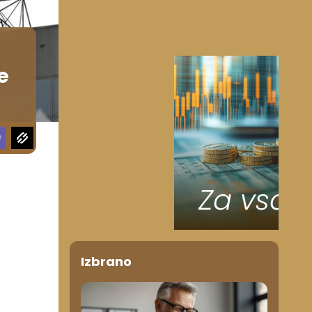
e
Izbrano