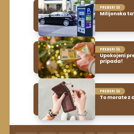
PREBERI ŠE
Milijonska ta
PREBERI ŠE
Upokojeni pr
pripada!
PREBERI ŠE
To morate z 