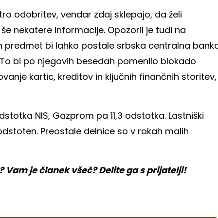
tro odobritev, vendar zdaj sklepajo, da želi
 še nekatere informacije. Opozoril je tudi na
ih predmet bi lahko postale srbska centralna bank
. To bi po njegovih besedah pomenilo blokado
nje kartic, kreditov in ključnih finančnih storitev,
dstotka NIS, Gazprom pa 11,3 odstotka. Lastniški
odstoten. Preostale delnice so v rokah malih
am je članek všeč? Delite ga s prijatelji!