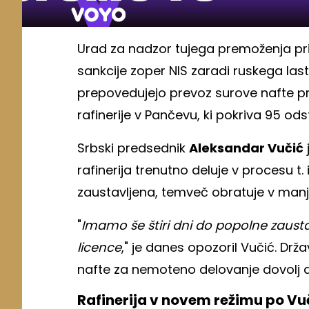
Urad za nadzor tujega premoženja pr
sankcije zoper NIS zaradi ruskega last
prepovedujejo prevoz surove nafte 
rafinerije v Pančevu, ki pokriva 95 od
Srbski predsednik
Aleksandar Vučić
rafinerija trenutno deluje v procesu t
zaustavljena, temveč obratuje v man
"
Imamo še štiri dni do popolne zausta
licence
," je danes opozoril Vučić. Drž
nafte za nemoteno delovanje dovolj 
Rafinerija v novem režimu po Vu