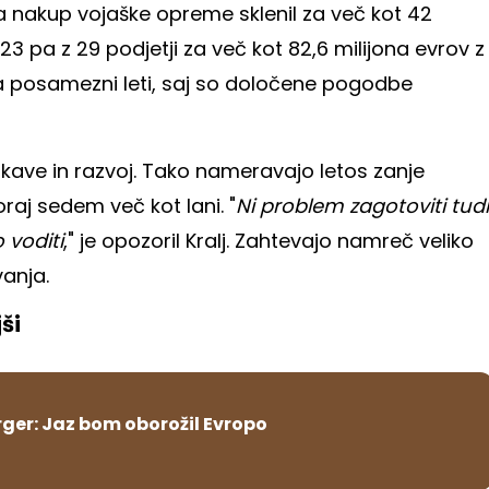
 za nakup vojaške opreme sklenil za več kot 42
3 pa z 29 podjetji za več kot 82,6 milijona evrov z
 za posamezni leti, saj so določene pogodbe
skave in razvoj. Tako nameravajo letos zanje
oraj sedem več kot lani. "
Ni problem zagotoviti tudi
 voditi
," je opozoril Kralj. Zahtevajo namreč veliko
vanja.
ši
ger: Jaz bom oborožil Evropo