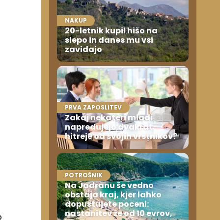
NAKUP
20-letnik kupil hišo na
slepo in danes mu vsi
zavidajo
PRVA ZAPOSLITEV
Zakaj nekateri mladi
napredujejo dvakrat
hitreje od svojih vrstnikov?
POTROŠNIK
Na Jadranu še vedno
obstaja kraj, kjer lahko
dopustujete poceni:
nastanitev že od 10 evrov,
o