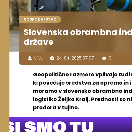
GOSPODARSTVO
Slovenska obrambna ind
države
STA
24. 04. 2025 07.07
0
Geopolitične razmere vplivajo tudi
ki povečuje sredstva za opremo in i
moramo v slovensko obrambno indus
logistiko Željko Kralj. Prednosti so
prodora v tujino.