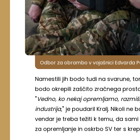
Odbor za obrambo v vojašnici Edvarda 
Namestili jih bodo tudi na svarune, tore
bodo okrepili zaščito zračnega pros
"
Vedno, ko nekaj opremljamo, razmišl
industrija
," je poudaril Kralj. Nikoli
vendar je treba težiti k temu, da sami
za opremljanje in oskrbo SV ter s krep