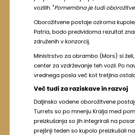
vozilih. "
Pomembna je tudi oborožitve
Oborožitvene postaje oziroma kupole, 
Patria, bodo predvidoma rezultat znanj
združenih v konzorcij.
Ministrstvo za obrambo (Mors) si želi, 
center za vzdrževanje teh vozil. Po na
vrednega posla več kot tretjina ostal
Več tudi za raziskave in razvoj
Daljinsko vodene oborožitvene postaj
Turrets so po mnenju Kralja med pome
preizkušanja so jih integrirali na po
prejšnji teden so kupolo preizkušali na vo