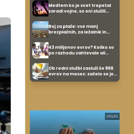
umetnine
Medtem ko je svet trepetal
zaradi vojne, so oni služili
600.000 evrov na minuto
Boj za plaže: vse manj
brezplačnih, za ležalnik in
senčnik tudi več kot 40 evrov
43 milijonov evrov? Koliko so
po razhodu zahtevale ali
prejele partnerice športnih
zvezdnikov
Ob redni službi zasluži še 866
evrov na mesec: začelo se je
povsem po naključju
OGLAS