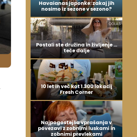
Havaianas japonke: zakaj jih
nosimo iz sezone v sezono?
OGLAS
Postali ste družina in življenje ...
teče dalje
10 let in več kot 1.300 lokacij
.
Fresh Corner
Najpogostejša vprašanja v
povezavi z zobnimi luskami in
zobnimi prevlekami