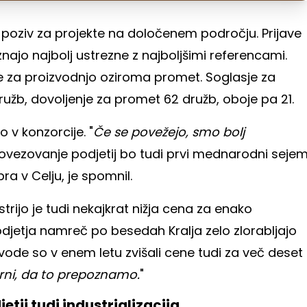
 poziv za projekte na določenem področju. Prijave
najo najbolj ustrezne z najboljšimi referencami.
sje za proizvodnjo oziroma promet. Soglasje za
ružb, dovoljenje za promet 62 družb, oboje pa 21.
o v konzorcije. "
Če se povežejo, smo bolj
a povezovanje podjetij bo tudi prvi mednarodni seje
ra v Celju, je spomnil.
ijo je tudi nekajkrat nižja cena za enako
jetja namreč po besedah Kralja zelo zlorabljajo
vode so v enem letu zvišali cene tudi za več deset
rni, da to prepoznamo.
"
tji tudi industrializacija