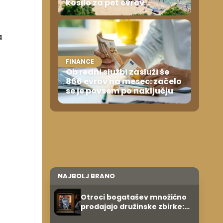
kosilo za pet evrov
a
FINANCE
Ob redni službi zasluži še
866 evrov na mesec: začelo
se je povsem po naključju
NAJBOLJ BRANO
Otroci bogatašev množično
prodajajo družinske zbirke:
raje imajo denar kot