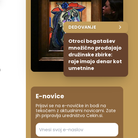
DEDOVANJE
Otroci bogatašev
množično prodajajo
družinske zbirke:
raje imajo denar kot
umetnine
m
E-novice
Prijavi se na e-novičke in bodi na
tekočem z aktualnimi novicami. Zate
jih pripravlja uredništvo Cekin.si.