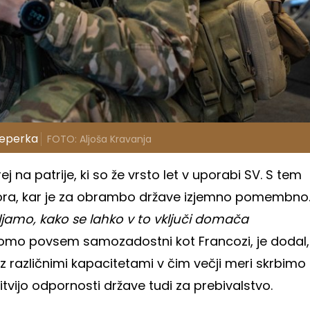
Peperka
FOTO: Aljoša Kravanja
j na patrije, ki so že vrsto let v uporabi SV. S tem
tora, kar je za obrambo države izjemno pomembno
jamo, kako se lahko v to vključi domača
 ne bomo povsem samozadostni kot Francozi, je dodal,
 z različnimi kapacitetami v čim večji meri skrbimo
itvijo odpornosti države tudi za prebivalstvo.