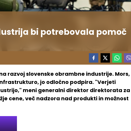
ustrija bi potrebovala pomoč
 na razvoj slovenske obrambne industrije. Mors,
nfrastrukturo, jo odločno podpira. "Verjeti
trijo," meni generalni direktor direktorata za
 nižje cene, več nadzora nad produkti in možnost