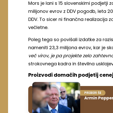
Mors je lani s 15 slovenskimi podjetji
milijonov evrov z DDV pogodb, leta 202
DDV. To sicer ni finančna realizacija
večletne.
Poleg tega so povišali izdatke za razi
nameniti 23,3 milijona evrov, kar je sk
več virov, je pa projekte zelo zahtevno
strokovnega kadra in številna usklaje
Proizvodi domačih podjetij cenej
PREBERI ŠE
Armin Papper