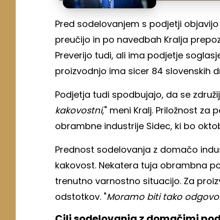
Pred sodelovanjem s podjetji objavijo
preučijo in po navedbah Kralja prepoz
Preverijo tudi, ali ima podjetje sogla
proizvodnjo ima sicer 84 slovenskih d
Podjetja tudi spodbujajo, da se združij
kakovostni
," meni Kralj. Priložnost z
obrambne industrije Sidec, ki bo oktob
Prednost sodelovanja z domačo industr
kakovost. Nekatera tuja obrambna pod
trenutno varnostno situacijo. Za proiz
odstotkov. "
Moramo biti tako odgovo
Cilj sodelovanja z domačimi podje