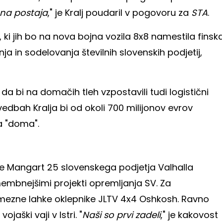
na postaja
," je Kralj poudaril v pogovoru za
STA
.
ki jih bo na nova bojna vozila 8x8 namestila finsk
a in sodelovanja številnih slovenskih podjetij,
da bi na domačih tleh vzpostavili tudi logistični
vedbah Kralja bi od okoli 700 milijonov evrov
a "doma".
e Mangart 25 slovenskega podjetja Valhalla
mbnejšimi projekti opremljanja SV. Za
samezne lahke oklepnike JLTV 4x4 Oshkosh. Ravno
jaški vaji v Istri. "
Naši so prvi zadeli
," je kakovost