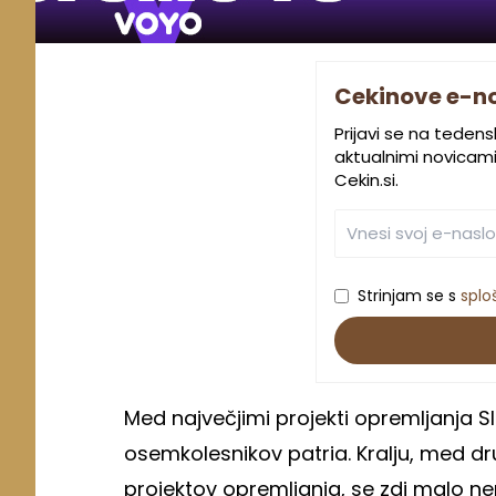
Cekinove e-n
Prijavi se na teden
aktualnimi novicami.
Cekin.si.
Strinjam se s
splo
Med največjimi projekti opremljanja S
osemkolesnikov patria. Kralju, med d
projektov opremljanja, se zdi malo 