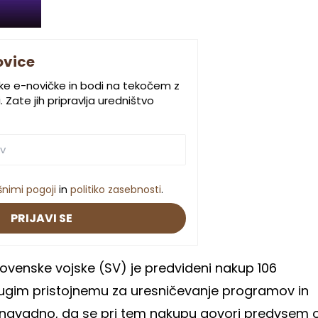
ovice
ske e-novičke in bodi na tekočem z
 Zate jih pripravlja uredništvo
šnimi pogoji
in
politiko zasebnosti
.
PRIJAVI SE
lovenske vojske (SV) je predvideni nakup 106
rugim pristojnemu za uresničevanje programov in
nenavadno, da se pri tem nakupu govori predvsem 