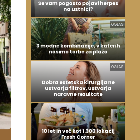
Se vam pogosto pojavi herpes
na ustnici?
OGLAS
3 modne kombinacije, v katerih
nosimo torbe za plažo
OGLAS
Dobra estetska kirurgija ne
ustvarja filtrov, ustvarja
naravne rezultate
10 let in več kot 1.300 lokacij
Fresh Corner