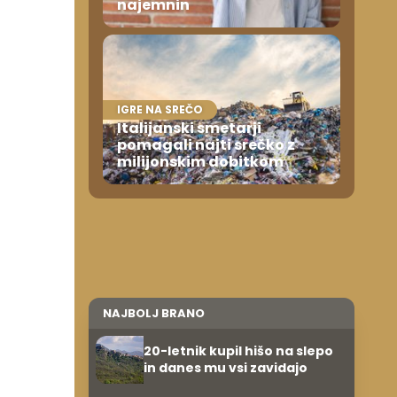
najemnin
IGRE NA SREČO
Italijanski smetarji
pomagali najti srečko z
milijonskim dobitkom
NAJBOLJ BRANO
20-letnik kupil hišo na slepo
in danes mu vsi zavidajo