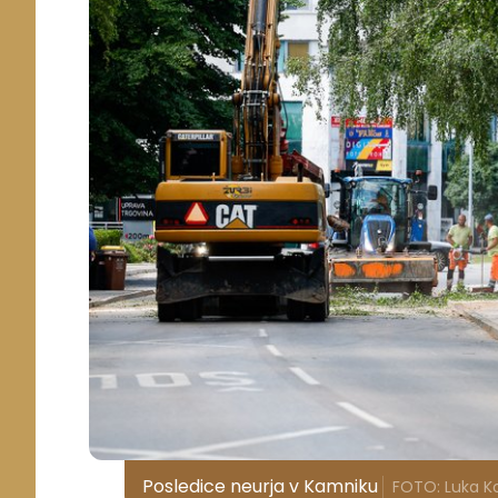
Posledice neurja v Kamniku
FOTO: Luka Ko