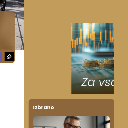
n
Izbrano