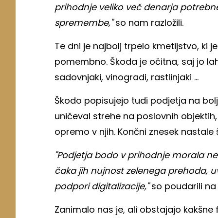
prihodnje veliko več denarja potrebn
spremembe,"
so nam razložili.
Te dni je najbolj trpelo kmetijstvo, k
pomembno. Škoda je očitna, saj jo lah
sadovnjaki, vinogradi, rastlinjaki ...
Škodo popisujejo tudi podjetja na bolj
uničeval strehe na poslovnih objektih, 
opremo v njih. Končni znesek nastale 
"Podjetja bodo v prihodnje morala nek
čaka jih nujnost zelenega prehoda, u
podpori digitalizacije,"
so poudarili na
Zanimalo nas je, ali obstajajo kakšne