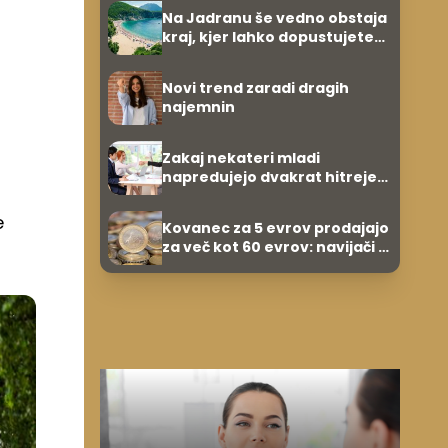
Na Jadranu še vedno obstaja
kraj, kjer lahko dopustujete
poceni: nastanitev že od 10
evrov, kosilo za pet evrov
Novi trend zaradi dragih
najemnin
Zakaj nekateri mladi
napredujejo dvakrat hitreje
od svojih vrstnikov?
e
Kovanec za 5 evrov prodajajo
za več kot 60 evrov: navijači in
zbiratelji ga že iščejo