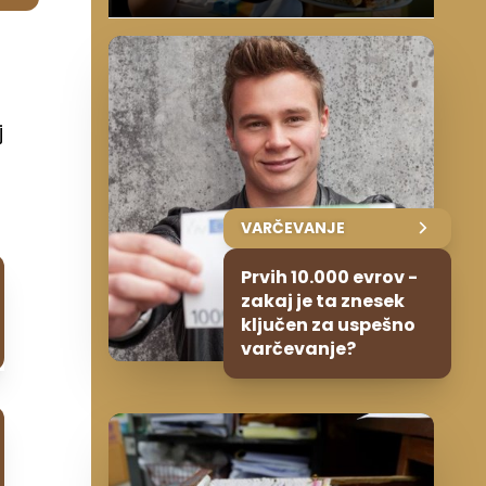
j
VARČEVANJE
Prvih 10.000 evrov -
zakaj je ta znesek
ključen za uspešno
varčevanje?