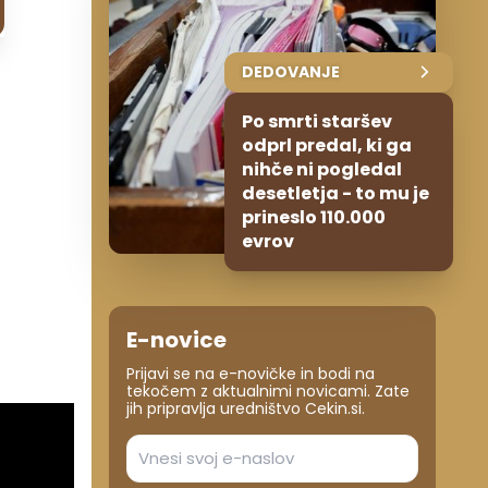
DEDOVANJE
Po smrti staršev
odprl predal, ki ga
nihče ni pogledal
desetletja - to mu je
prineslo 110.000
evrov
E-novice
Prijavi se na e-novičke in bodi na
tekočem z aktualnimi novicami. Zate
jih pripravlja uredništvo Cekin.si.