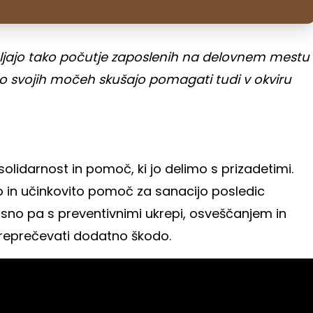
emljajo tako počutje zaposlenih na delovnem mestu
 po svojih močeh skušajo pomagati tudi v okviru
lidarnost in pomoč, ki jo delimo s prizadetimi.
 in učinkovito pomoč za sanacijo posledic
no pa s preventivnimi ukrepi, osveščanjem in
reprečevati dodatno škodo.