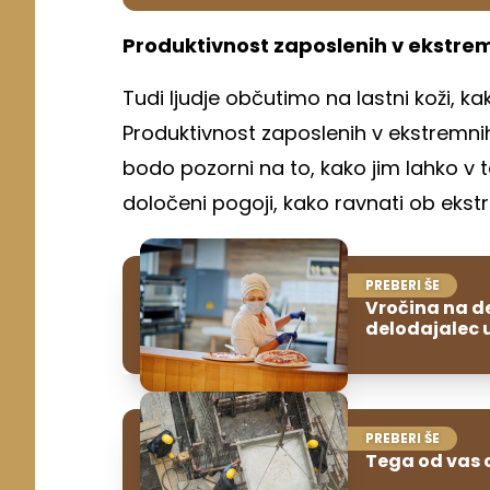
Produktivnost zaposlenih v ekstre
Tudi ljudje občutimo na lastni koži, ka
Produktivnost zaposlenih v ekstremni
bodo pozorni na to, kako jim lahko v 
določeni pogoji, kako ravnati ob ekst
PREBERI ŠE
Vročina na d
delodajalec 
PREBERI ŠE
Tega od vas 