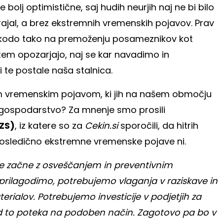
lj optimistične, saj hudih neurjih naj ne bi bilo
trajal, a brez ekstremnih vremenskih pojavov. Prav
 škodo tako na premoženju posameznikov kot
em opozarjajo, naj se kar navadimo in
 te postale naša stalnica.
m vremenskim pojavom, ki jih na našem območju
in gospodarstvo? Za mnenje smo prosili
ZS)
, iz katere so za
Cekin.si
sporočili, da hitrih
osledično ekstremne vremenske pojave ni.
 se začne z osveščanjem in preventivnim
ilagodimo, potrebujemo vlaganja v raziskave in
erialov. Potrebujemo investicije v podjetjih za
d to poteka na podoben način. Zagotovo pa bo v