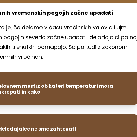
mnih vremenskih pogojih začne upadati
ko je, če delamo v času vročinskih valov ali ujm.
h pogojih seveda začne upadati, delodajalci pa na
takih trenutkih pomagajo. So pa tudi z zakonom
remnih vročinah.
elovnem mestu: ob kateri temperaturi mora
ukrepati in kako
delodajalec ne sme zahtevati