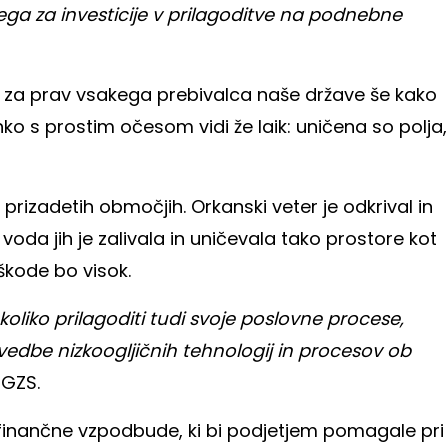
ega za investicije v prilagoditve na podnebne
i je za prav vsakega prebivalca naše države še kako
ko s prostim očesom vidi že laik: uničena so polja,
 prizadetih območjih. Orkanski veter je odkrival in
voda jih je zalivala in uničevala tako prostore kot
škode bo visok.
oliko prilagoditi tudi svoje poslovne procese,
vedbe nizkoogljičnih tehnologij in procesov ob
 GZS.
 finančne vzpodbude, ki bi podjetjem pomagale pri