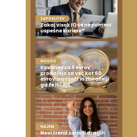
ZAPOSLITEV
Zakaj visok IQ še ne pomeni
uspešne kariere?
NOVICE
Kovanec za 5 evrov
prodajajo za več kot 60
evrov: navijači in zbiratelji
ga že iščejo
NAJEM
Novi trend zaradi dragih