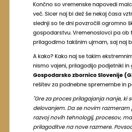
Končno so vremenske napovedi malce bo
več. Sicer naj bi dež še nekaj časa vz
slednji so te dni povzročili ogromno
gospodarstvu. Vremenoslovci pa ob t
prilagodimo takšnim ujmam, saj naj bi
A kako? Kako naj se takim ekstremni
nismo vajeni, prilagodijo podjetniki 
Gospodarsko zbornico Slovenije (G
rešitev za podnebne spremembe in p
"Gre za proces prilagajanja nanje, ki
delovanjem. Da se novim razmeram pr
razvoj novih tehnologij, procesov, mat
prilagoditve na nove razmere. Povso