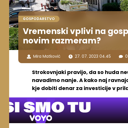
GOSPODARSTVO
Vremenski vplivi na gosp
novim razmeram?
Mira Matković
27. 07. 2023 04.45
0
Strokovnjaki pravijo, da so huda neu
navadimo nanje. A kako naj ravnajo
kje dobiti denar za investicije v pri