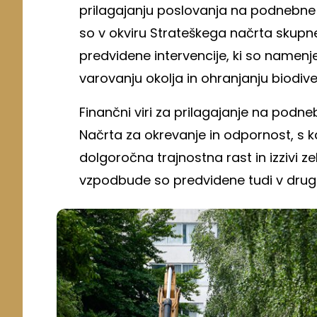
prilagajanju poslovanja na podneb
so v okviru Strateškega načrta skupn
predvidene intervencije, ki so name
varovanju okolja in ohranjanju biodiver
Finančni viri za prilagajanje na podn
Načrta za okrevanje in odpornost, s k
dolgoročna trajnostna rast in izzivi 
vzpodbude so predvidene tudi v drugi