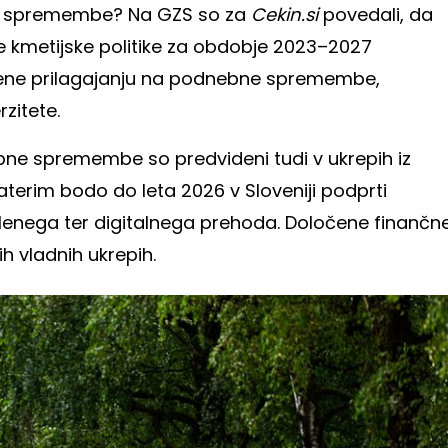
ne spremembe? Na GZS so za
Cekin.si
povedali, da
e kmetijske politike za obdobje 2023–2027
njene prilagajanju na podnebne spremembe,
zitete.
ebne spremembe so predvideni tudi v ukrepih iz
aterim bodo do leta 2026 v Sloveniji podprti
zelenega ter digitalnega prehoda. Določene finančn
h vladnih ukrepih.