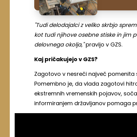
"Tudi delodajalci z veliko skrbjo spr
kot tudi njihove osebne stiske in jim
delovnega okolja,"
pravijo v GZS.
Kaj pričakujejo v GZS?
Zagotovo v nesreči največ pomenita so
Pomembno je, da vlada zagotovi hitro
ekstremnih vremenskih pojavov, sočas
informiranjem državljanov pomaga p