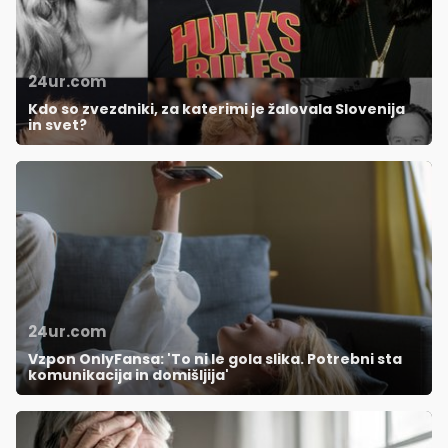
24ur.com
Kdo so zvezdniki, za katerimi je žalovala Slovenija
in svet?
24ur.com
Vzpon OnlyFansa: 'To ni le gola slika. Potrebni sta
komunikacija in domišljija'