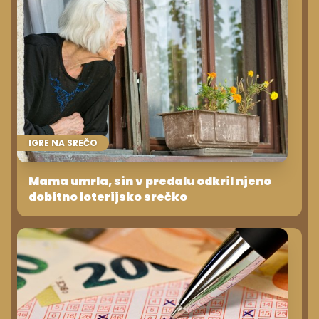
IGRE NA SREČO
Mama umrla, sin v predalu odkril njeno
dobitno loterijsko srečko