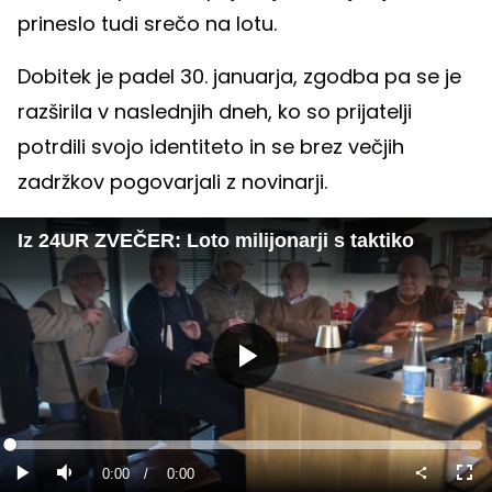
prineslo tudi srečo na lotu.
Dobitek je padel 30. januarja, zgodba pa se je
razširila v naslednjih dneh, ko so prijatelji
potrdili svojo identiteto in se brez večjih
zadržkov pogovarjali z novinarji.
Iz 24UR ZVEČER: Loto milijonarji s taktiko
Predvajaj
Loaded
:
0%
Current
0:00
/
Duration
0:00
Predvajaj
Tiho
Celo