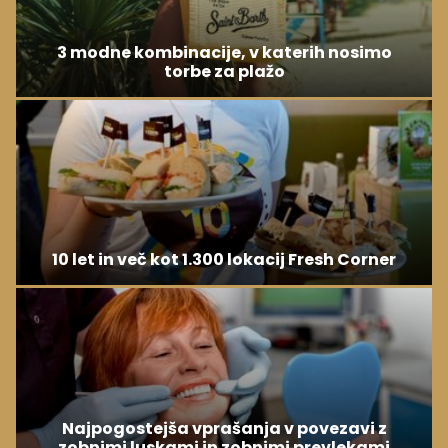
3 modne kombinacije, v katerih nosimo
torbe za plažo
10 let in več kot 1.300 lokacij Fresh Corner
Najpogostejša vprašanja v povezavi z
zobnimi luskami in zobnimi prevlekami