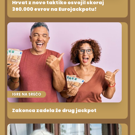
Hrvat z novo taktiko osvojil skoraj
360.000 evrov na Eurojackpotu!
IGRE NA SREČO
Zakonca zadela že drug jackpot