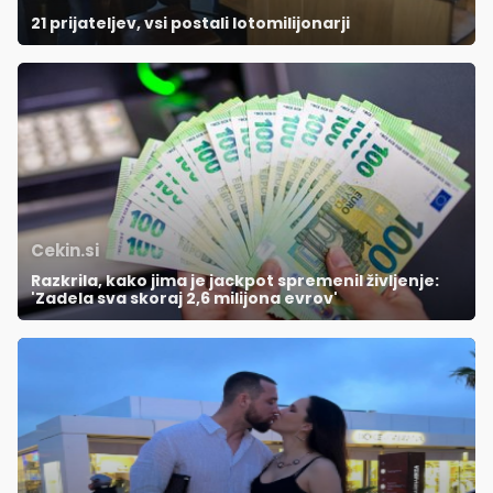
21 prijateljev, vsi postali lotomilijonarji
Cekin.si
Razkrila, kako jima je jackpot spremenil življenje:
'Zadela sva skoraj 2,6 milijona evrov'