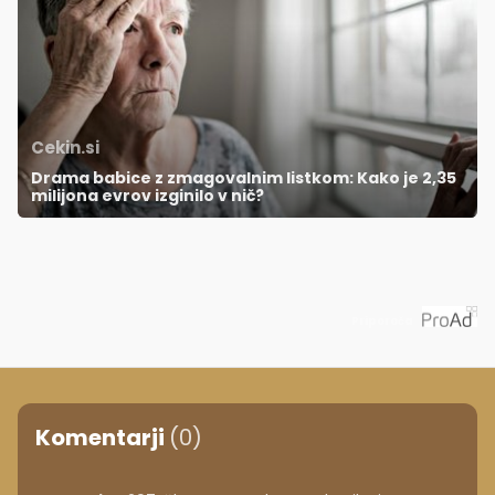
Cekin.si
Drama babice z zmagovalnim listkom: Kako je 2,35
milijona evrov izginilo v nič?
Priporoča
Komentarji
(0)