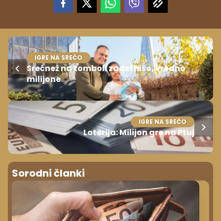
IGRE NA SREČO
Srečnež na tomboli zadel hišo, vredno
milijone
IGRE NA SREČO
Loterija: Milijon gre na Ptuj
Sorodni članki