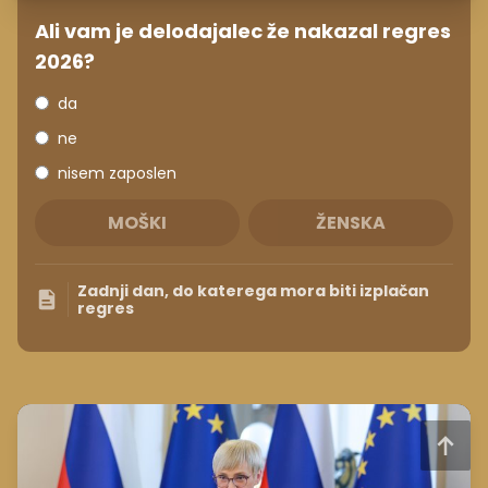
Ali vam je delodajalec že nakazal regres
2026?
da
ne
nisem zaposlen
MOŠKI
ŽENSKA
Zadnji dan, do katerega mora biti izplačan
regres