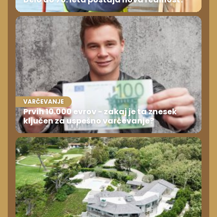
VARČEVANJE
Prvih 10.000 evrov - zakaj je ta znesek
ključen za uspešno varčevanje?