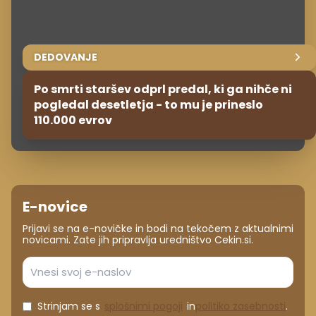
DEDOVANJE
Po smrti staršev odprl predal, ki ga nihče ni
pogledal desetletja - to mu je prineslo
110.000 evrov
E-novice
Prijavi se na e-novičke in bodi na tekočem z aktualnimi
novicami. Zate jih pripravlja uredništvo Cekin.si.
Strinjam se s
splošnimi pogoji
in
politiko zasebnosti
.