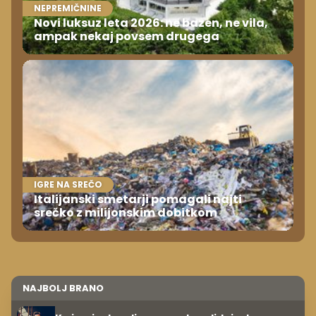
NEPREMIČNINE
Novi luksuz leta 2026: ne bazen, ne vila,
ampak nekaj povsem drugega
IGRE NA SREČO
Italijanski smetarji pomagali najti
srečko z milijonskim dobitkom
NAJBOLJ BRANO