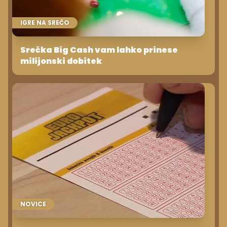
IGRE NA SREČO
Srečka Big Cash vam lahko prinese
milijonski dobitek
NOVICE