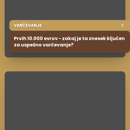
VARČEVANJE
Prvih 10.000 evrov - zakaj je ta znesek ključen
za uspešno varčevanje?