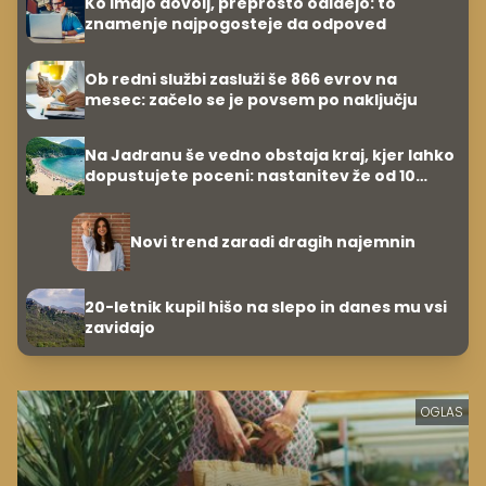
Ko imajo dovolj, preprosto odidejo: to
znamenje najpogosteje da odpoved
Ob redni službi zasluži še 866 evrov na
mesec: začelo se je povsem po naključju
Na Jadranu še vedno obstaja kraj, kjer lahko
dopustujete poceni: nastanitev že od 10
evrov, kosilo za pet evrov
Novi trend zaradi dragih najemnin
20-letnik kupil hišo na slepo in danes mu vsi
zavidajo
OGLAS