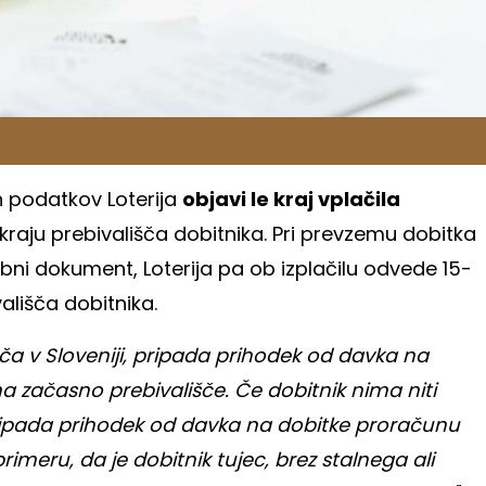
 podatkov Loterija
objavi le kraj vplačila
k kraju prebivališča dobitnika. Pri prevzemu dobitka
sebni dokument, Loterija pa ob izplačilu odvede 15-
ališča dobitnika.
ča v Sloveniji, pripada prihodek od davka na
a začasno prebivališče. Če dobitnik nima niti
pripada prihodek od davka na dobitke proračunu
primeru, da je dobitnik tujec, brez stalnega ali