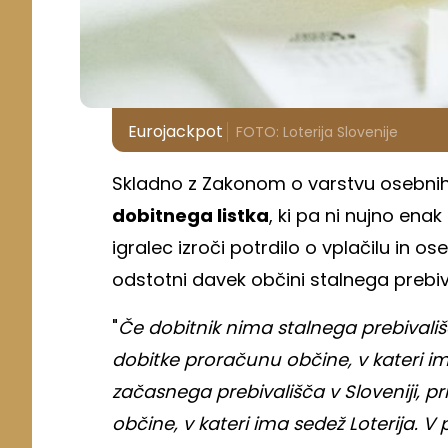
Eurojackpot
FOTO: Loterija Slovenije
Skladno z Zakonom o varstvu osebnih
dobitnega listka
, ki pa ni nujno ena
igralec izroči potrdilo o vplačilu in o
odstotni davek občini stalnega prebiv
"
Če dobitnik nima stalnega prebivališ
dobitke proračunu občine, v kateri im
začasnega prebivališča v Sloveniji, 
občine, v kateri ima sedež Loterija. V 