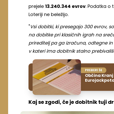
prejele
13.240.344 evrov
. Podatka o 
Loteriji ne beležijo.
"
Vsi dobitki, ki presegajo 300 evrov
na dobitke pri klasičnih igrah na sreč
prireditelj pa ga izračuna, odtegne i
v kateri ima dobitnik stalno prebivali
PREBERI ŠE
Občina Kranj 
Eurojackpot
Kaj se zgodi, če je dobitnik tuji d