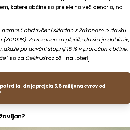
tem, katere občine so prejele največ denarja, na
, so namreč obdavčeni skladno z Zakonom o davku
o (ZDDKIS). Zavezanec za plačilo davka je dobitnik,
n nakaže po davčni stopnji 15 % v proračun občine,
šče
," so za
Cekin.si
razložili na Loteriji.
potrdila, da je prejela 5,6 milijona evrov od
a
ržavljan?