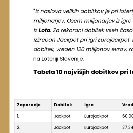
"
Iz naslova velikih dobitkov je pri loter
milijonarjev. Osem milijonarjev iz igre
iz
Lota
. Za rekordni dobitek vseh časov
izžreban Jackpot pri igri Eurojackpot v 
dobitek, vreden 120 milijonov evrov, r
na Loteriji Slovenije.
Tabela 10 najvišjih dobitkov pri l
Zaporedje
Dobitek
Igra
Vred
1.
Jackpot
Eurojackpot
60.0
2.
Jackpot
Eurojackpot
37.3