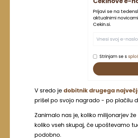
Cekinove e-n
Prijavi se na teden
aktualnimi novicami.
Cekin.si.
Strinjam se s
splo
V sredo je
dobitnik drugega največje
prišel po svojo nagrado - po plačilu d
Zanimalo nas je, koliko milijonarjev že
koliko vseh skupaj, če upoštevamo tudi
podobno.