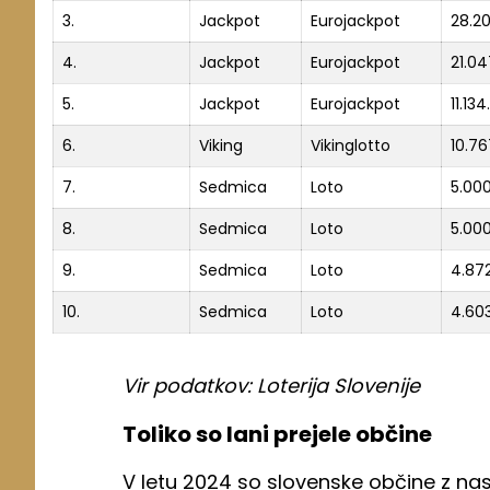
3.
Jackpot
Eurojackpot
28.2
4.
Jackpot
Eurojackpot
21.04
5.
Jackpot
Eurojackpot
11.13
6.
Viking
Vikinglotto
10.76
7.
Sedmica
Loto
5.00
8.
Sedmica
Loto
5.00
9.
Sedmica
Loto
4.87
10.
Sedmica
Loto
4.60
Vir podatkov: Loterija Slovenije
Toliko so lani prejele občine
V letu 2024 so slovenske občine z nas