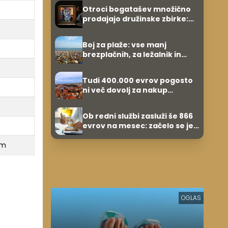
Otroci bogatašev množično
prodajajo družinske zbirke:
raje imajo denar kot
umetnine
Boj za plaže: vse manj
brezplačnih, za ležalnik in
senčnik tudi več kot 40 evrov
Tudi 400.000 evrov pogosto
ni več dovolj za nakup
stanovanja
Ob redni službi zasluži še 866
evrov na mesec: začelo se je
povsem po naključju
em
OGLAS