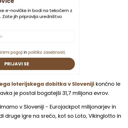
ovice
ske e-novičke in bodi na tekočem z
 Zate jih pripravlja uredništvo
šnimi pogoji
in
politiko zasebnosti
.
PRIJAVI SE
ga loterijskega dobitka v Sloveniji
končno le
avka je postal bogatejši 31,7 milijona evrov.
 imamo v Sloveniji - Eurojackpot milijonarjev in
 druge igre na srečo, kot so Loto, Vikinglotto in