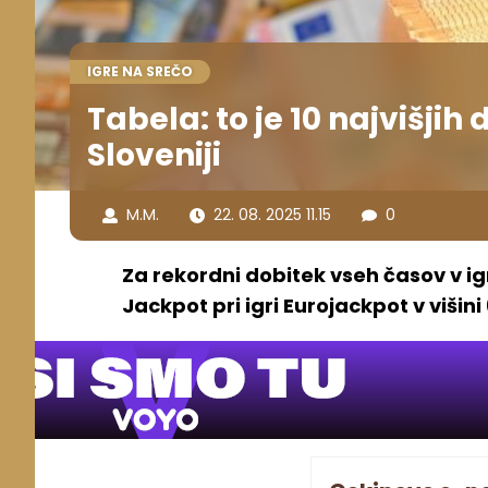
IGRE NA SREČO
Tabela: to je 10 najvišjih 
Sloveniji
M.M.
22. 08. 2025 11.15
0
Za rekordni dobitek vseh časov v igr
Jackpot pri igri Eurojackpot v višini