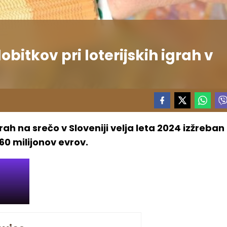
dobitkov pri loterijskih igrah v
ah na srečo v Sloveniji velja leta 2024 izžreban
 60 milijonov evrov.