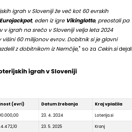
ijskih igrah v Sloveniji že več kot 60 evrskih
Eurojackpot
, eden iz igre
Vikinglotto
, preostali pa
 v igrah na srečo v Sloveniji velja leta 2024
višini 60 milijonov evrov. Dobitnik si je glavni
azdelil z dobitnikom iz Nemčije
," so za
Cekin.si
dejal
oterijskih igrah v Sloveniji
nost (evri)
Datum žrebanja
Kraj vplačila
00.000,00
23. 4. 2024
Loterija.si
44.472,10
23. 5. 2025
Kranj