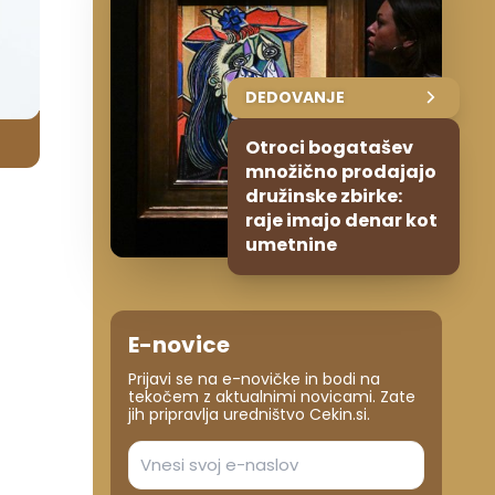
DEDOVANJE
Otroci bogatašev
množično prodajajo
družinske zbirke:
raje imajo denar kot
umetnine
E-novice
Prijavi se na e-novičke in bodi na
tekočem z aktualnimi novicami. Zate
jih pripravlja uredništvo Cekin.si.