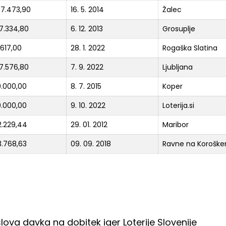
07.473,90
16. 5. 2014
Žalec
7.334,80
6. 12. 2013
Grosuplje
4.617,00
28. 1. 2022
Rogaška Slatina
7.576,80
7. 9. 2022
Ljubljana
0.000,00
8. 7. 2015
Koper
0.000,00
9. 10. 2022
Loterija.si
2.229,44
29. 01. 2012
Maribor
3.768,63
09. 09. 2018
Ravne na Korošk
lova davka na dobitek iger Loterije Slovenije