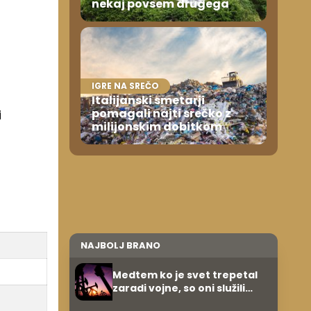
nekaj povsem drugega
IGRE NA SREČO
Italijanski smetarji
pomagali najti srečko z
i
milijonskim dobitkom
NAJBOLJ BRANO
Medtem ko je svet trepetal
zaradi vojne, so oni služili
600.000 evrov na minuto