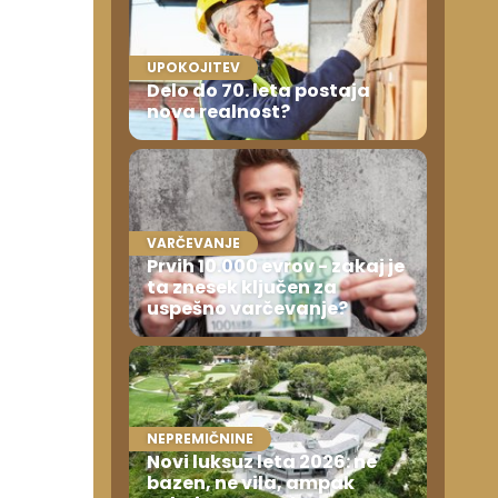
UPOKOJITEV
Delo do 70. leta postaja
nova realnost?
VARČEVANJE
Prvih 10.000 evrov - zakaj je
ta znesek ključen za
uspešno varčevanje?
NEPREMIČNINE
Novi luksuz leta 2026: ne
bazen, ne vila, ampak