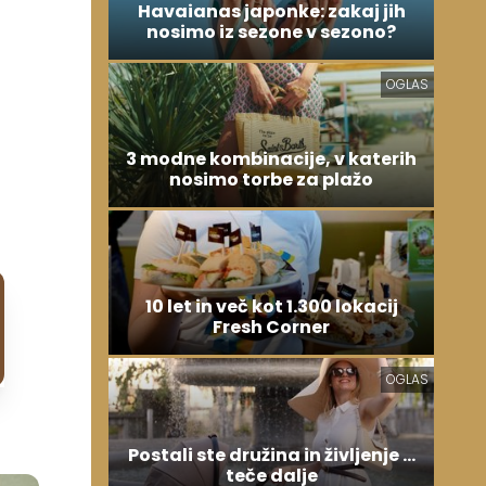
Havaianas japonke: zakaj jih
nosimo iz sezone v sezono?
OGLAS
3 modne kombinacije, v katerih
nosimo torbe za plažo
10 let in več kot 1.300 lokacij
Fresh Corner
OGLAS
Postali ste družina in življenje ...
teče dalje