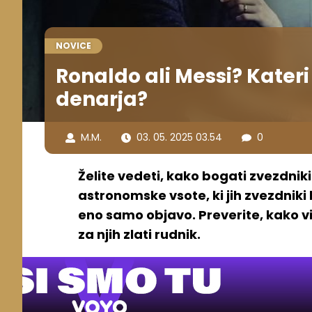
NOVICE
Ronaldo ali Messi? Kater
denarja?
M.M.
03. 05. 2025 03.54
0
Želite vedeti, kako bogati zvezdnik
astronomske vsote, ki jih zvezdniki 
eno samo objavo. Preverite, kako vi
za njih zlati rudnik.