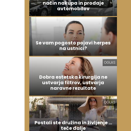
način nakupa in prodaje
avtomobilov
Se vam pogosto pojavi herpes
na ustnici?
OGLAS
Dobra estetska kirurgija ne
ustvarja filtrov, ustvarja
naravne rezultate
OGLAS
Postali ste družina in življenje ...
teče dalje