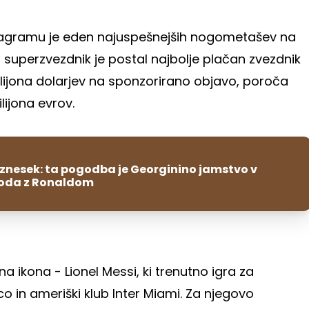
stagramu je eden najuspešnejših nogometašev na
 superzvezdnik je postal najbolje plačan zvezdnik
milijona dolarjev na sponzorirano objavo, poroča
ilijona evrov.
znesek: ta pogodba je Georginino jamstvo v
hoda z Ronaldom
ikona - Lionel Messi, ki trenutno igra za
in ameriški klub Inter Miami. Za njegovo