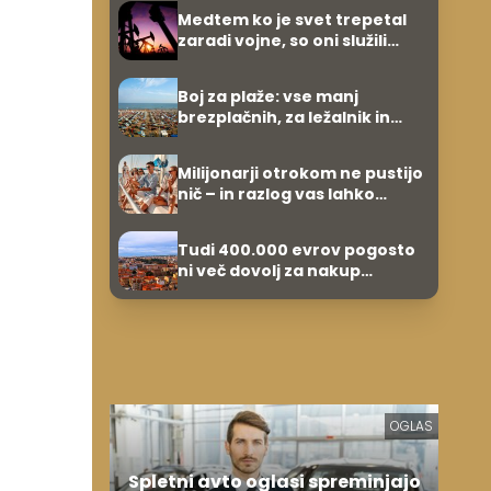
umetnine
Medtem ko je svet trepetal
zaradi vojne, so oni služili
600.000 evrov na minuto
Boj za plaže: vse manj
brezplačnih, za ležalnik in
senčnik tudi več kot 40 evrov
Milijonarji otrokom ne pustijo
nič – in razlog vas lahko
preseneti
Tudi 400.000 evrov pogosto
ni več dovolj za nakup
stanovanja
OGLAS
Spletni avto oglasi spreminjajo