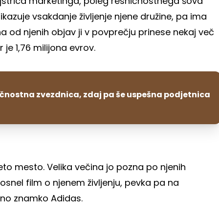
jstrica marketinga, poleg resničnostnega šova
ikazuje vsakdanje življenje njene družine, pa ima
 Ena od njenih objav ji v povprečju prinese nekaj več
 je 1,76 milijona evrov.
ničnostna zvezdnica, zdaj pa še uspešna podjetnica
eto mesto. Velika večina jo pozna po njenih
posnel film o njenem življenju, pevka pa na
no znamko Adidas.