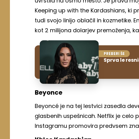
uvrstila na osmo mesto. Je prava mo
Keeping up with the Kardashians, ki pr
tudi svojo linijo oblačil in kozmetike.
kot 2 milijona dolarjev premoženja, kar
PREBERI ŠE
Sprva le res
Beyonce
Beyoncé je na tej lestvici zasedla dev
glasbenih uspešnicah. Netflix je celo 
Instagramu promovira predvsem zna