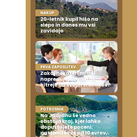
NAKUP
20-letnik kupil hišo na
slepo in danes mu vsi
zavidajo
PRVA ZAPOSLITEV
Zakaj nekateri mladi
napredujejo dvakrat
hitreje od svojih vrstnikov?
POTROŠNIK
Na Jadranu še vedno
obstaja kraj, kjer lahko
dopustujete poceni:
nastanitev že od 10 evrov,