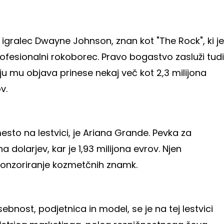
igralec Dwayne Johnson, znan kot "The Rock", ki je
rofesionalni rokoborec. Pravo bogastvo zasluži tudi
u mu objava prinese nekaj več kot 2,3 milijona
v.
sto na lestvici, je Ariana Grande. Pevka za
a dolarjev, kar je 1,93 milijona evrov. Njen
ponzoriranje kozmetčnih znamk.
bnost, podjetnica in model, se je na tej lestvici