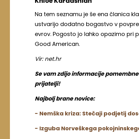
Khloe Kardashian
Na tem seznamu je še ena članica kla
ustvarijo dodatno bogastvo v povprečju 
evrov. Pogosto jo lahko opazimo pri p
Good American.
Vir: net.hr
Se vam zdijo informacije pomembne? 
prijatelji!
Najbolj brane novice:
- Nemška kriza: Stečaji podjetij do
- Izguba Norveškega pokojninskega