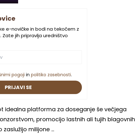
ovice
ske e-novičke in bodi na tekočem z
 Zate jih pripravlja uredništvo
šnimi pogoji
in
politiko zasebnosti
.
PRIJAVI SE
kot idealna platforma za doseganje še večjega
onzorstvom, promocijo lastnih ali tujih blagovnih
zaslužijo milijone ...