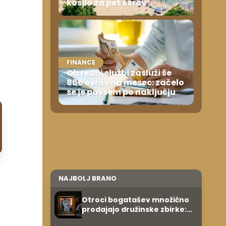
kosilo za pet evrov
FINANCE
Ob redni službi zasluži še
866 evrov na mesec: začelo
se je povsem po naključju
NAJBOLJ BRANO
Otroci bogatašev množično
prodajajo družinske zbirke:
raje imajo denar kot