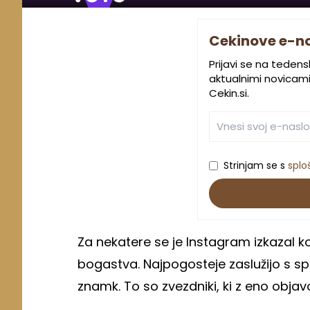
Cekinove e-n
Prijavi se na teden
aktualnimi novicami.
Cekin.si.
Strinjam se s
splo
Za nekatere se je Instagram izkazal 
bogastva. Najpogosteje zaslužijo s sp
znamk. To so zvezdniki, ki z eno objavo 