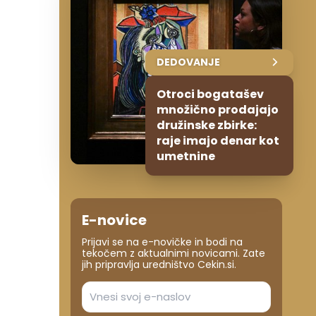
DEDOVANJE
Otroci bogatašev
množično prodajajo
družinske zbirke:
raje imajo denar kot
umetnine
E-novice
Prijavi se na e-novičke in bodi na
tekočem z aktualnimi novicami. Zate
jih pripravlja uredništvo Cekin.si.