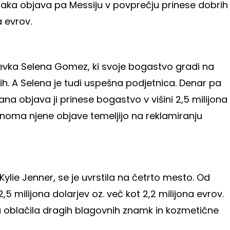
 taka objava pa Messiju v povprečju prinese dobrih
a evrov.
pevka Selena Gomez, ki svoje bogastvo gradi na
ih. A Selena je tudi uspešna podjetnica. Denar pa
na objava ji prinese bogastvo v višini 2,5 milijona
ečinoma njene objave temeljijo na reklamiranju
Kylie Jenner, se je uvrstila na četrto mesto. Od
,5 milijona dolarjev oz. več kot 2,2 milijona evrov.
 oblačila dragih blagovnih znamk in kozmetične