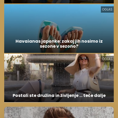
OGLAS
Havaianas japonke: zakaj jih nosimo iz
sezone v sezono?
OGLAS
Postali ste družina in življenje ... teče dalje