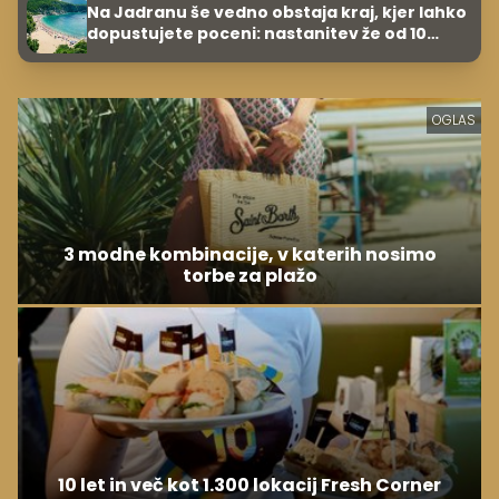
Na Jadranu še vedno obstaja kraj, kjer lahko
dopustujete poceni: nastanitev že od 10
evrov, kosilo za pet evrov
OGLAS
3 modne kombinacije, v katerih nosimo
torbe za plažo
10 let in več kot 1.300 lokacij Fresh Corner