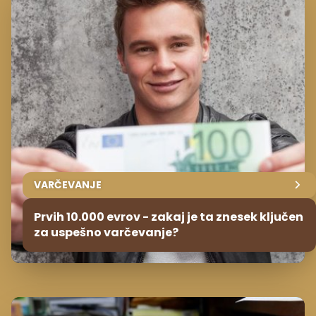
VARČEVANJE
Prvih 10.000 evrov - zakaj je ta znesek ključen
za uspešno varčevanje?