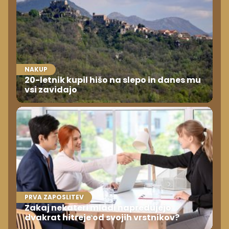
NAKUP
20-letnik kupil hišo na slepo in danes mu
vsi zavidajo
PRVA ZAPOSLITEV
Zakaj nekateri mladi napredujejo
dvakrat hitreje od svojih vrstnikov?