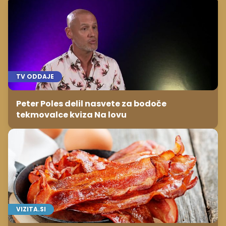
TV ODDAJE
Peter Poles delil nasvete za bodoče
tekmovalce kviza Na lovu
VIZITA.SI