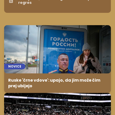
regres
NOVICE
Ruske 'črne vdove': upajo, da jim može čim
prej ubijejo