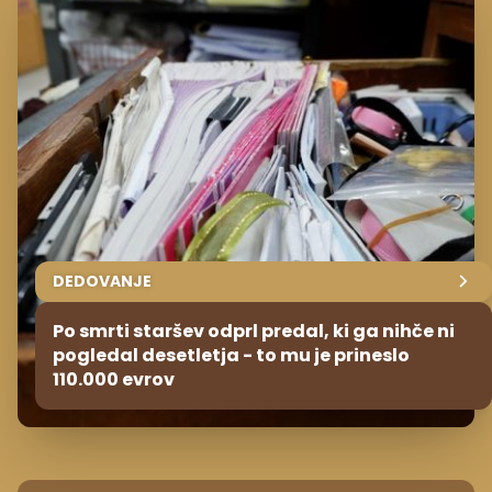
DEDOVANJE
Po smrti staršev odprl predal, ki ga nihče ni
pogledal desetletja - to mu je prineslo
110.000 evrov