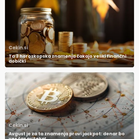
Cekin.si
Ta 3 horoskopska znamenja čakajo veliki finančni
dobički
Cekin.si
Avgust je za ta znamenja pravi jackpot: denar bo
ves čas pritekal