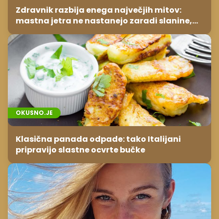
Zdravnik razbija enega največjih mitov:
mastna jetra ne nastanejo zaradi slanine,
temveč zaradi živila, ki ga imamo vsi radi
OKUSNO.JE
Klasična panada odpade: tako Italijani
pripravijo slastne ocvrte bučke