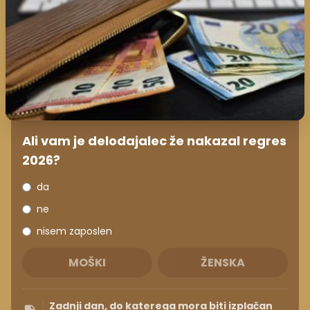
Ali vam je delodajalec že nakazal regres
2026?
da
ne
nisem zaposlen
MOŠKI
ŽENSKA
Zadnji dan, do katerega mora biti izplačan