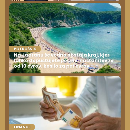
POTROŠNIK
Na Jadranu še vedno obstaja kraj, kjer
lahko dopustujete poceni: nastanitev že
od 10 evrov, kosilo za pet evrov
FINANCE