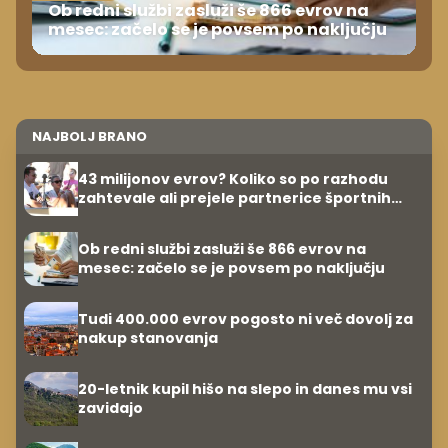
Ob redni službi zasluži še 866 evrov na
mesec: začelo se je povsem po naključju
NAJBOLJ BRANO
43 milijonov evrov? Koliko so po razhodu
zahtevale ali prejele partnerice športnih
zvezdnikov
Ob redni službi zasluži še 866 evrov na
mesec: začelo se je povsem po naključju
Tudi 400.000 evrov pogosto ni več dovolj za
nakup stanovanja
20-letnik kupil hišo na slepo in danes mu vsi
zavidajo