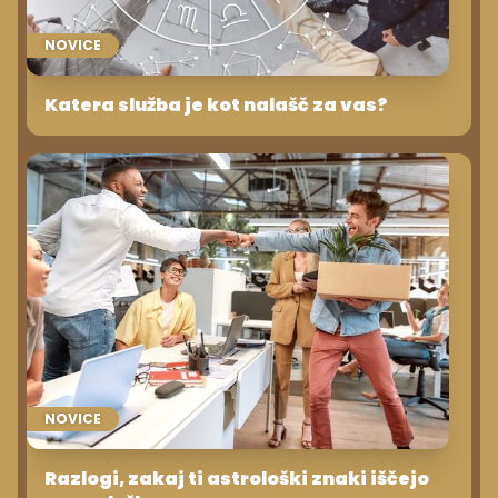
NOVICE
Katera služba je kot nalašč za vas?
NOVICE
Razlogi, zakaj ti astrološki znaki iščejo