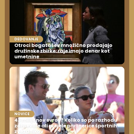
DEDOVANJE
Otroci bogatašev množično prodajajo
družinske zbirke: raje imajo denar kot
umetnine
NOVICE
43 milijonov evrov? Koliko so po razhodu
zahtevale ali prejele partnerice športnih
zvezdnikov