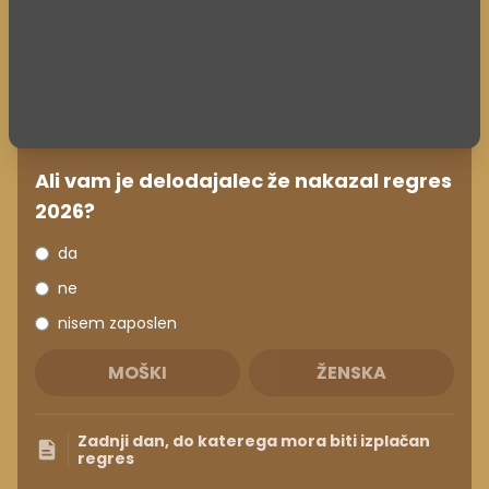
Ali vam je delodajalec že nakazal regres
2026?
da
ne
nisem zaposlen
MOŠKI
ŽENSKA
Zadnji dan, do katerega mora biti izplačan
regres