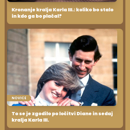
Kronanje kralja Karla III.: koliko bo stalo
in kdo ga bo plačal?
NOVICE
To se je zgodilo po ločitvi Diane in sedaj
kralja Karla III.