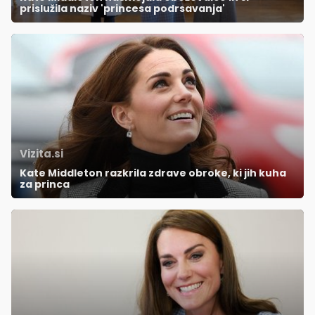
prislužila naziv 'princesa podrsavanja'
Vizita.si
Kate Middleton razkrila zdrave obroke, ki jih kuha
za princa