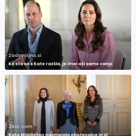
Zadovoljna.si
Ko sta se s Kate razšla, je imel oči samo zanjo
24ur.com
Kate Middleton nasmejala oboževalce in si