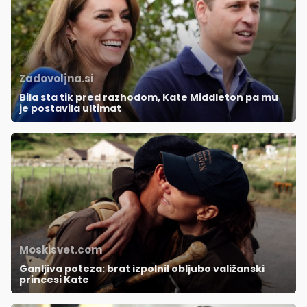
Zadovoljna.si
Bila sta tik pred razhodom, Kate Middleton pa mu
je postavila ultimat
Moskisvet.com
Ganljiva poteza: brat izpolnil obljubo valižanski
princesi Kate