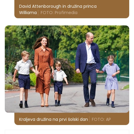
David Attenborough in družina princa
Williama
FOTO: Profimedia
Kraljeva družina na prvi šolski dan
FOTO: AP