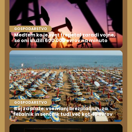
GOSPODARSTVO
Medtem ko je svet trepetal zaradi vojne,
so oni služili 600.000 evrov na minuto
GOSPODARSTVO
Boj za plaže: vse manj brezplačnih, za
ležalnik in senčnik tudi več kot 40 evrov