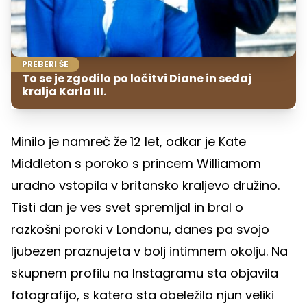
PREBERI ŠE
To se je zgodilo po ločitvi Diane in sedaj
kralja Karla III.
Minilo je namreč že 12 let, odkar je Kate
Middleton s poroko s princem Williamom
uradno vstopila v britansko kraljevo družino.
Tisti dan je ves svet spremljal in bral o
razkošni poroki v Londonu, danes pa svojo
ljubezen praznujeta v bolj intimnem okolju. Na
skupnem profilu na Instagramu sta objavila
fotografijo, s katero sta obeležila njun veliki