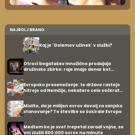
NAJBOLJ BRANO
Kaj je 'Golemov učinek' v službi?
Otroci bogatašev množično prodajajo
družinske zbirke: raje imajo denar kot
umetnine
Evropsko presenečenje: te države rastejo
hitreje od Nemčije, nekatere celo večkrat
hitreje
Mislite, da je milijon evrov dovolj za sanjsko
stanovanje? Te številke so šokirale Evropo
Medtem ko je svet trepetal zaradi vojne, so
oni služili 600.000 evrov na minuto