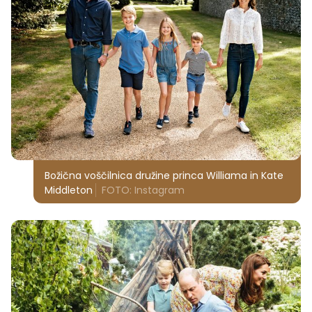
Božična voščilnica družine princa Williama in Kate
Middleton
FOTO: Instagram