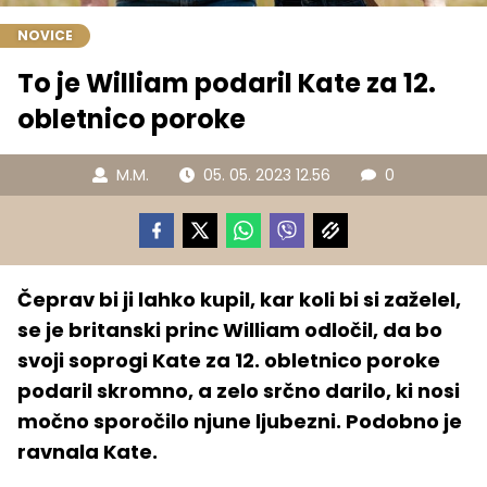
NOVICE
To je William podaril Kate za 12.
obletnico poroke
M.M.
05. 05. 2023 12.56
0
Čeprav bi ji lahko kupil, kar koli bi si zaželel,
se je britanski princ William odločil, da bo
svoji soprogi Kate za 12. obletnico poroke
podaril skromno, a zelo srčno darilo, ki nosi
močno sporočilo njune ljubezni. Podobno je
ravnala Kate.