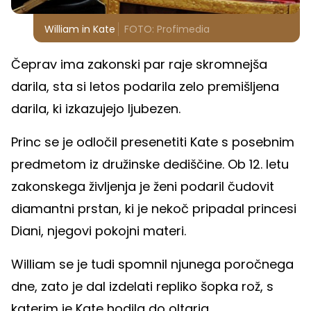
William in Kate
FOTO: Profimedia
Čeprav ima zakonski par raje skromnejša
darila, sta si letos podarila zelo premišljena
darila, ki izkazujejo ljubezen.
Princ se je odločil presenetiti Kate s posebnim
predmetom iz družinske dediščine. Ob 12. letu
zakonskega življenja je ženi podaril čudovit
diamantni prstan, ki je nekoč pripadal princesi
Diani, njegovi pokojni materi.
William se je tudi spomnil njunega poročnega
dne, zato je dal izdelati repliko šopka rož, s
katerim je Kate hodila do oltarja.