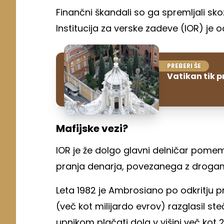
Finančni škandali so ga spremljali s
Institucija za verske zadeve (IOR) je o
PREBERI ŠE
Vatikan tik 
Mafijske vezi?
IOR je že dolgo glavni delničar pome
pranja denarja, povezanega z drogam
Leta 1982 je Ambrosiano po odkritju pri
(več kot milijardo evrov) razglasil st
upnikom plačati dolg v višini več kot 