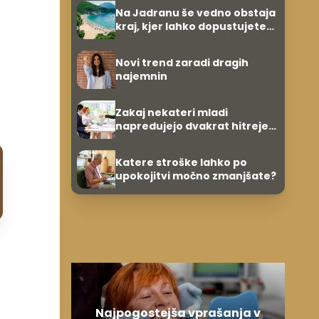
Na Jadranu še vedno obstaja
kraj, kjer lahko dopustujete
poceni: nastanitev že od 10
evrov, kosilo za pet evrov
Novi trend zaradi dragih
najemnin
Zakaj nekateri mladi
napredujejo dvakrat hitreje
od svojih vrstnikov?
Katere stroške lahko po
upokojitvi močno zmanjšate?
Najpogostejša vprašanja v