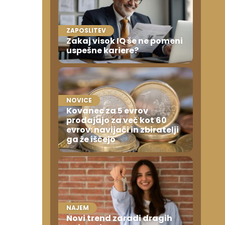
ZAPOSLITEV
Zakaj visok IQ še ne pomeni
uspešne kariere?
NOVICE
Kovanec za 5 evrov
prodajajo za več kot 60
evrov: navijači in zbiratelji
ga že iščejo
NAJEM
Novi trend zaradi dragih