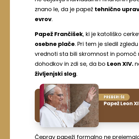
znano le, da je papež
tehnično uprav
evrov
.
Papež Frančišek
, ki je katoliško cer
osebne plače
. Pri tem je sledil zgled
vrednoti sta bili skromnost in pomoč r
dohodkov in zdi se, da bo
Leon XIV.
n
življenjski slog
.
PREBERI ŠE
Papež Leon XI
Čeprav papeži formalno ne prejemaj