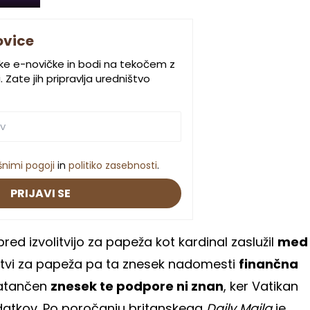
ovice
ske e-novičke in bodi na tekočem z
 Zate jih pripravlja uredništvo
šnimi pogoji
in
politiko zasebnosti
.
PRIJAVI SE
pred izvolitvijo za papeža kot kardinal zaslužil
med
olitvi za papeža pa ta znesek nadomesti
finančna
natančen
znesek te podpore ni znan
, ker Vatikan
odatkov. Po poročanju britanskega
Daily Maila
je