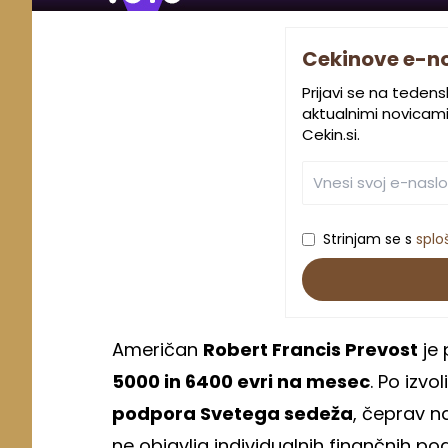
Cekinove e-n
Prijavi se na teden
aktualnimi novicami.
Cekin.si.
Strinjam se s
splo
Američan
Robert Francis Prevost
je 
5000 in 6400 evri na mesec
. Po izv
podpora Svetega sedeža
, čeprav 
ne objavlja individualnih finančnih p