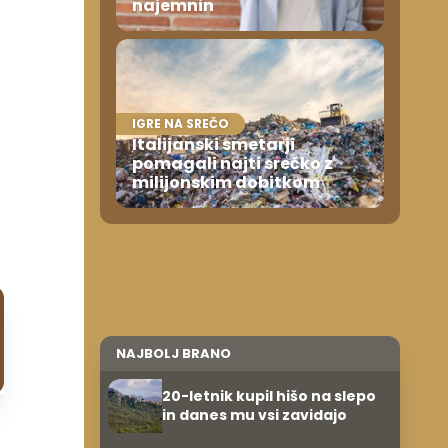
najemnin
IGRE NA SREČO
Italijanski smetarji
pomagali najti srečko z
milijonskim dobitkom
NAJBOLJ BRANO
20-letnik kupil hišo na slepo
in danes mu vsi zavidajo