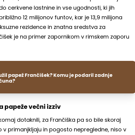
do cerkvene lastnine in vse ugodnosti, ki jih
ribližno 12 milijonov funtov, kar je 13,9 milijona
luksuzne rezidence in znatna sredstva za
čišek je na primer zapornikom v rimskem zaporu
lužil papež Frančišek? Komu je podaril zadnje
ačuna?
a papeže večni izziv
omaj dotaknili, za Frančiška pa so bile skoraj
so v primanjkljaju in pogosto nepregledne, niso v