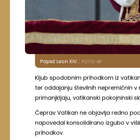
Papež Leon XIV.
FOTO: AP
Kljub spodobnim prihodkom iz vatikansk
ter oddajanju številnih nepremičnin v
primanjkljaju, vatikanski pokojninski 
Čeprav Vatikan ne objavlja redno poda
napovedal konsolidirano izgubo v višin
prihodkov.