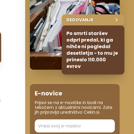
DEDOVANJE
Po smrti staršev
odprl predal, ki ga
nihče ni pogledal
desetletja - to mu je
prineslo 110.000
evrov
E-novice
.
Prijavi se na e-novičke in bodi na
tekočem z aktualnimi novicami. Zate
jih pripravlja uredništvo Cekin.si.