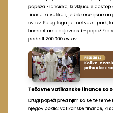
papeža Frančiška, ki vključuje dostop 
financira Vatikan, je bilo ocenjeno na p
evrov. Poleg tega je imel vozni park, 
humanitarne dejavnosti – papež Fran
podaril 200.000 evrov.
PREBERI ŠE
Koliko je zas
prihodke z r
Težavne vatikanske finance so z
Drugi papeži pred njim so se te teme k
njegov poklic: vatikanske finance, ki 