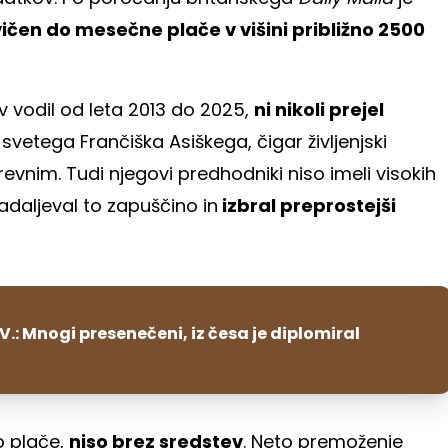
ičen do mesečne plače v višini približno 2500
kev vodil od leta 2013 do 2025,
ni nikoli prejel
u svetega Frančiška Asiškega, čigar življenjski
evnim. Tudi njegovi predhodniki niso imeli visokih
adaljeval to zapuščino in
izbral preprostejši
V.: Mnogi presenečeni, iz česa je diplomiral
o plače,
niso brez sredstev
. Neto premoženje