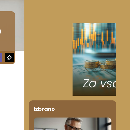
0
Izbrano