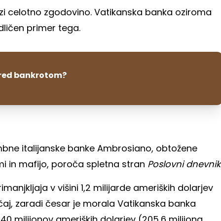
kozi celotno zgodovino. Vatikanska banka oziroma
dličen primer tega.
pred bankrotom?
mbne italijanske banke Ambrosiano, obtožene
i in mafijo, poroča spletna stran
Poslovni dnevnik
manjkljaja v višini 1,2 milijarde ameriških dolarjev
ečaj, zaradi česar je morala Vatikanska banka
240 milijonov ameriških dolarjev (205,6 milijona