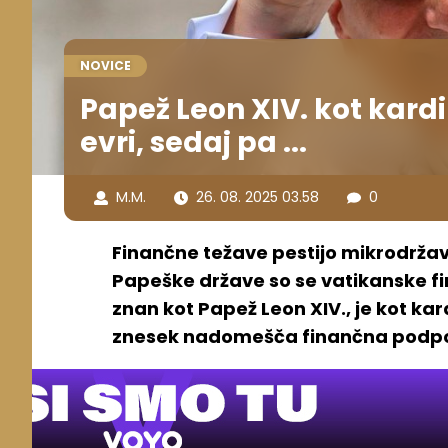
NOVICE
Papež Leon XIV. kot kard
evri, sedaj pa ...
M.M.
26. 08. 2025 03.58
0
Finančne težave pestijo mikrodržav
Papeške države so se vatikanske fi
znan kot Papež Leon XIV., je kot kar
znesek nadomešča finančna podpo