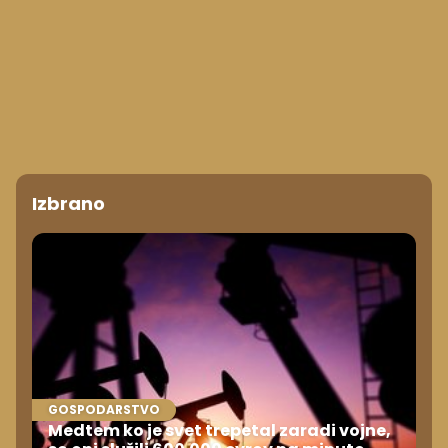
Izbrano
GOSPODARSTVO
Medtem ko je svet trepetal zaradi vojne,