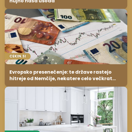
nujno naša usoda
CEKIN.SI
Evropsko presenečenje: te države rastejo
hitreje od Nemčije, nekatere celo večkrat
hitreje