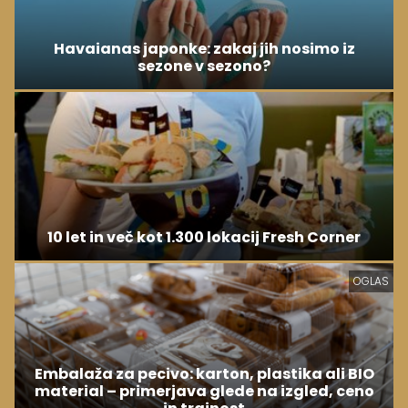
Havaianas japonke: zakaj jih nosimo iz
sezone v sezono?
10 let in več kot 1.300 lokacij Fresh Corner
OGLAS
Embalaža za pecivo: karton, plastika ali BIO
material – primerjava glede na izgled, ceno