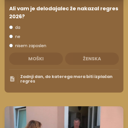
Ali vam je delodajalec že nakazal regres
2026?
da
ne
nisem zaposlen
MOŠKI
ŽENSKA
Zadnji dan, do katerega mora biti izplačan
regres