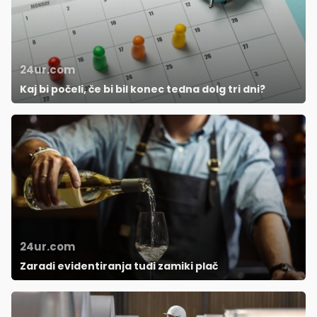
24ur.com
Kaj bi počeli, če bi bil konec tedna dolg tri dni?
24ur.com
Zaradi evidentiranja tudi zamiki plač