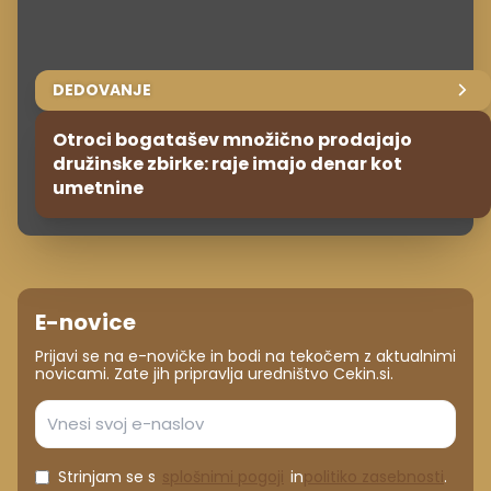
DEDOVANJE
Otroci bogatašev množično prodajajo
družinske zbirke: raje imajo denar kot
umetnine
E-novice
Prijavi se na e-novičke in bodi na tekočem z aktualnimi
novicami. Zate jih pripravlja uredništvo Cekin.si.
Strinjam se s
splošnimi pogoji
in
politiko zasebnosti
.