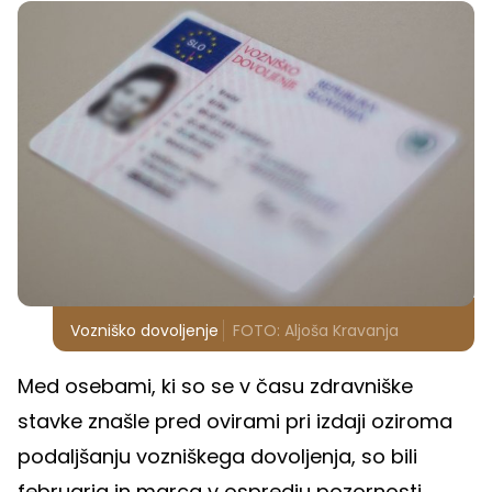
Vozniško dovoljenje
FOTO: Aljoša Kravanja
Med osebami, ki so se v času zdravniške
stavke znašle pred ovirami pri izdaji oziroma
podaljšanju vozniškega dovoljenja, so bili
februarja in marca v ospredju pozornosti