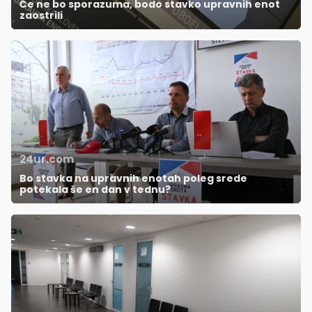
Če ne bo sporazuma, bodo stavko upravnih enot
zaostrili
24ur.com
Bo stavka na upravnih enotah poleg srede
potekala še en dan v tednu?