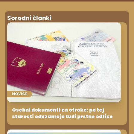
Sorodni članki
NOVICE
Osebni dokumenti za otroke: po tej
starosti odvzamejo tudi prstne odtise