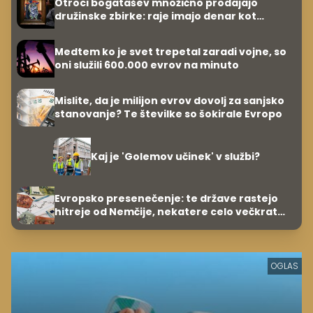
Otroci bogatašev množično prodajajo
družinske zbirke: raje imajo denar kot
umetnine
Medtem ko je svet trepetal zaradi vojne, so
oni služili 600.000 evrov na minuto
Mislite, da je milijon evrov dovolj za sanjsko
stanovanje? Te številke so šokirale Evropo
Kaj je 'Golemov učinek' v službi?
Evropsko presenečenje: te države rastejo
hitreje od Nemčije, nekatere celo večkrat
hitreje
OGLAS