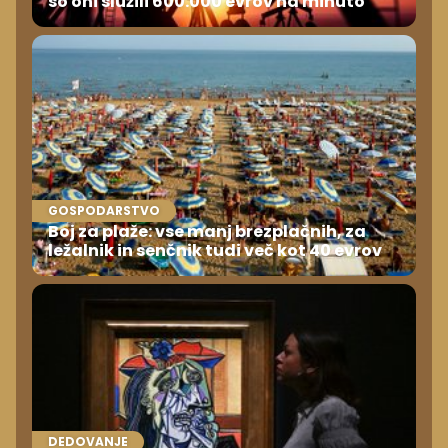
so oni služili 600.000 evrov na minuto
GOSPODARSTVO
Boj za plaže: vse manj brezplačnih, za
ležalnik in senčnik tudi več kot 40 evrov
DEDOVANJE