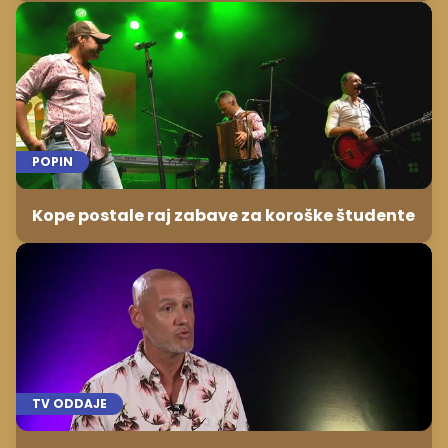
POPIN
Kope postale raj zabave za koroške študente
TV ODDAJE