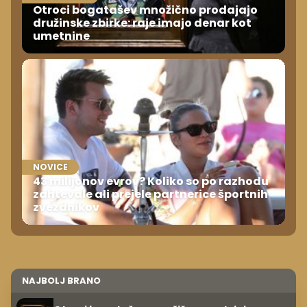
Otroci bogatašev množično prodajajo
družinske zbirke: raje imajo denar kot
umetnine
NOVICE
43 milijonov evrov? Koliko so po razhodu
zahtevale ali prejele partnerice športnih
zvezdnikov
NAJBOLJ BRANO