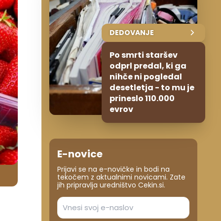
DEDOVANJE
Po smrti staršev
odprl predal, ki ga
nihče ni pogledal
desetletja - to mu je
prineslo 110.000
evrov
E-novice
Prijavi se na e-novičke in bodi na
tekočem z aktualnimi novicami. Zate
jih pripravlja uredništvo Cekin.si.