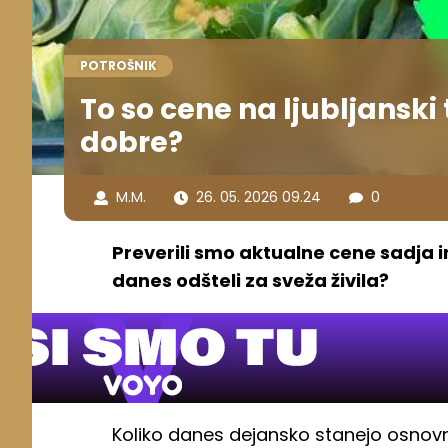
POTROŠNIK
To so cene na ljubljanski 
dobre?
M.M.
26. 05. 2026 09.24
0
Preverili smo aktualne cene sadja in
danes odšteli za sveža živila?
Koliko danes dejansko stanejo osnovna 