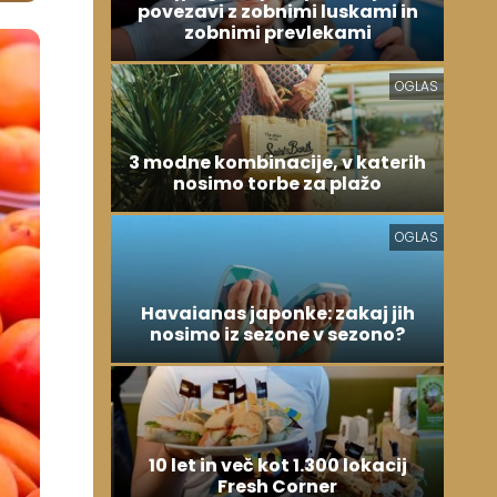
povezavi z zobnimi luskami in
zobnimi prevlekami
OGLAS
3 modne kombinacije, v katerih
nosimo torbe za plažo
OGLAS
Havaianas japonke: zakaj jih
nosimo iz sezone v sezono?
10 let in več kot 1.300 lokacij
Fresh Corner