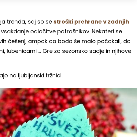
ga trenda, saj so se
stroški prehrane v zadnjih
a vsakdanje odločitve potrošnikov. Nekateri se
rvih češenj, ampak da bodo še malo počakali, da
, lubenicami ... Gre za sezonsko sadje in njihove
o na ljubljanski tržnici.