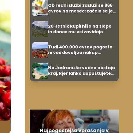
zvezdnikov
Ob redni službi zasluži še 866
evrov na mesec: začelo se je
povsem po naključju
20-letnik kupil hišo na slepo
in danes mu vsi zavidajo
Tudi 400.000 evrov pogosto
ni več dovolj za nakup
stanovanja
Na Jadranu še vedno obstaja
kraj, kjer lahko dopustujete
poceni: nastanitev že od 10
evrov, kosilo za pet evrov
Najpogostejša vprašanja v