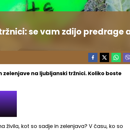
tržnici: se vam zdijo predrage a
 zelenjave na ljubljanski tržnici. Koliko boste
živila, kot so sadje in zelenjava? V času, ko so