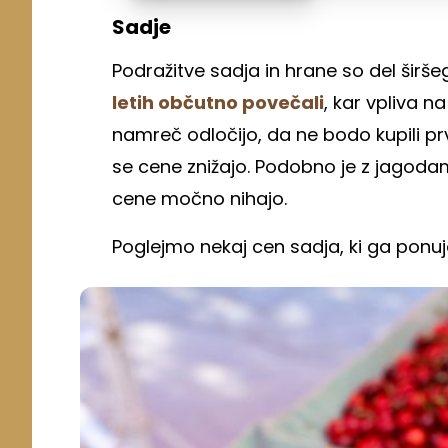
Sadje
Podražitve sadja in hrane so del širše
letih občutno povečali
, kar vpliva n
namreč odločijo, da ne bodo kupili p
se cene znižajo. Podobno je z jagodami
cene močno nihajo.
Poglejmo nekaj cen sadja, ki ga ponujaj