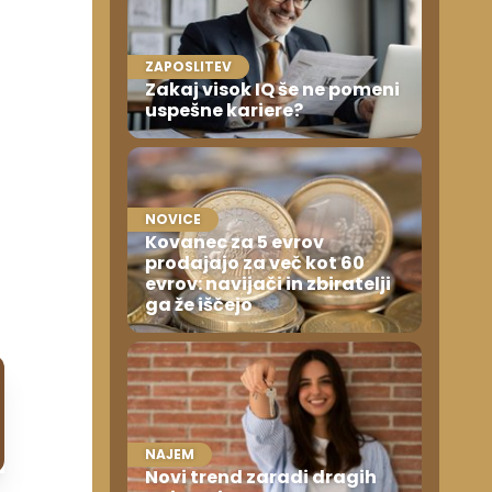
ZAPOSLITEV
Zakaj visok IQ še ne pomeni
uspešne kariere?
NOVICE
Kovanec za 5 evrov
prodajajo za več kot 60
evrov: navijači in zbiratelji
ga že iščejo
NAJEM
Novi trend zaradi dragih