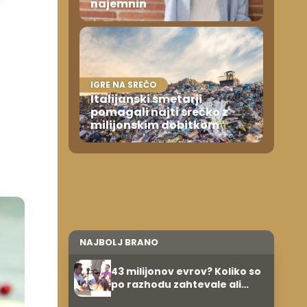
najemnin
IGRE NA SREČO
Italijanski smetarji
pomagali najti srečko z
milijonskim dobitkom
NAJBOLJ BRANO
43 milijonov evrov? Koliko so
po razhodu zahtevale ali
prejele partnerice športnih