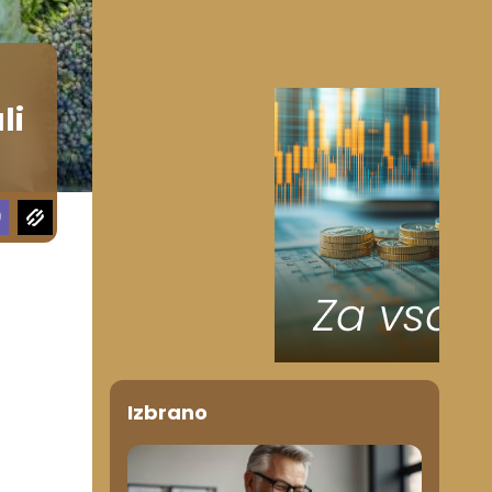
li
Izbrano