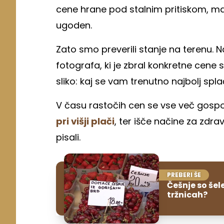
cene hrane pod stalnim pritiskom, mar
ugoden.
Zato smo preverili stanje na terenu. N
fotografa, ki je zbral konkretne cene s
sliko: kaj se vam trenutno najbolj splač
V času rastočih cen se vse več gospo
pri višji plači
, ter išče načine za zd
pisali.
PREBERI ŠE
Češnje so šel
tržnicah?