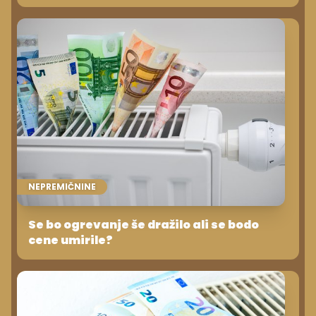
NEPREMIČNINE
Se bo ogrevanje še dražilo ali se bodo
cene umirile?