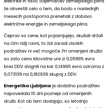
elektrike in tisoč odjemalcev zemeljskega plina
že obvestili celo o tem, da bodo v naslednjih
mesecih postopoma prenehali z dobavo
električne energije in zemeljskega plina.
Čeprav so cene, kot pojasnjujejo, skušali držali
na čim nižji ravni, to žal zaradi visokih
podražitev ni več mogoče. Pri omenjeni družbi
so zato ceno kilovatne ure iz 0,05995 evra
brez DDV dvignili na kar 0,14995 evra oziroma z
0,073139 na 0,182939 skupaj z DDV.
Energetika Ljubljana
je dodatno podražitev
napovedala 15 dni pozneje od omenjenih
družb. Kot ob tem dodajajo, so letošnjo