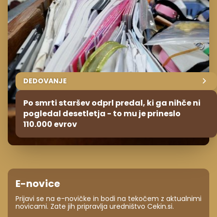
DEDOVANJE
Po smrti staršev odprl predal, ki ga nihče ni
pogledal desetletja - to mu je prineslo
110.000 evrov
E-novice
Prijavi se na e-novičke in bodi na tekočem z aktualnimi
novicami. Zate jih pripravlja uredništvo Cekin.si.