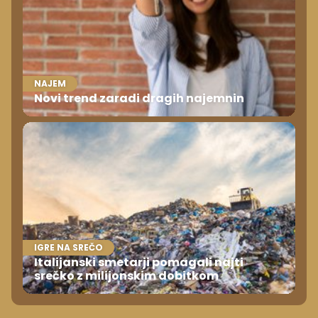
NAJEM
Novi trend zaradi dragih najemnin
IGRE NA SREČO
Italijanski smetarji pomagali najti
srečko z milijonskim dobitkom