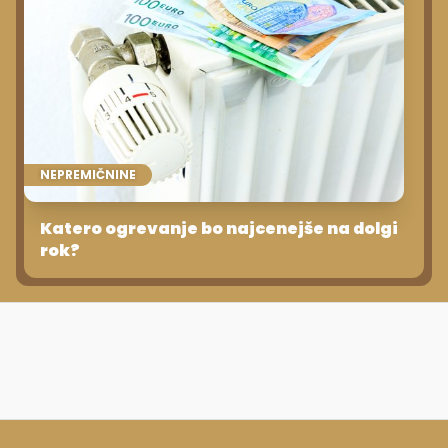
NEPREMIČNINE
Katero ogrevanje bo najcenejše na dolgi
rok?