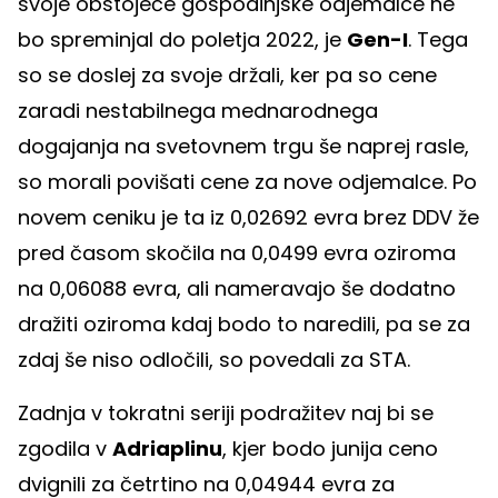
svoje obstoječe gospodinjske odjemalce ne
bo spreminjal do poletja 2022, je
Gen-I
. Tega
so se doslej za svoje držali, ker pa so cene
zaradi nestabilnega mednarodnega
dogajanja na svetovnem trgu še naprej rasle,
so morali povišati cene za nove odjemalce. Po
novem ceniku je ta iz 0,02692 evra brez DDV že
pred časom skočila na 0,0499 evra oziroma
na 0,06088 evra, ali nameravajo še dodatno
dražiti oziroma kdaj bodo to naredili, pa se za
zdaj še niso odločili, so povedali za STA.
Zadnja v tokratni seriji podražitev naj bi se
zgodila v
Adriaplinu
, kjer bodo junija ceno
dvignili za četrtino na 0,04944 evra za