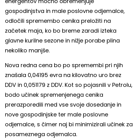
energentov močno obremenjuje
gospodinjstva in male poslovne odjemalce,
odločili spremembo cenika preložiti na
začetek maja, ko bo breme zaradi izteka
glavne kurilne sezone in nižje porabe plina
nekoliko manjše.
Nova redna cena bo po spremembi pri njih
znašala 0,04195 evra na kilovatno uro brez
DDV in 0,051179 z DDV. Kot so pojasnili v Petrolu,
bodo učinek spremenjenega cenika
prerazporedili med vse svoje dosedanje in
nove gospodinjske ter male poslovne
odjemalce, s čimer naj bi minimizirali učinek za
posameznega odjemalca.