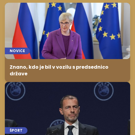
NOVICE
Znano, kdo je bil v vozilu s predsednico
države
ŠPORT