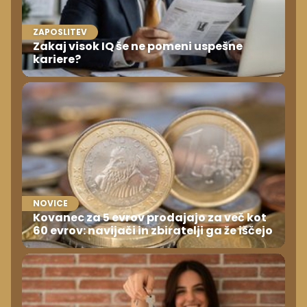
ZAPOSLITEV
Zakaj visok IQ še ne pomeni uspešne
kariere?
NOVICE
Kovanec za 5 evrov prodajajo za več kot
60 evrov: navijači in zbiratelji ga že iščejo