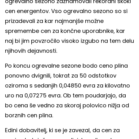
ogrevalno sezono zaznamovali rekordni skoki
cen energentov. Vso ogrevalno sezono so si
prizadevali za kar najmanjše možne
spremembe cen za končne uporabnike, kar
naj bi jim povzročilo visoko izgubo na tem delu
njihovih dejavnosti.
Po koncu ogrevalne sezone bodo ceno plina
ponovno dvignili, tokrat za 50 odstotkov
oziroma s sedanjih 0,04850 evra za kilovatno
uro na 0,07275 evra. Ob tem poudarjajo, da
bo cena še vedno za skoraj polovico nižja od
borznih cen plina.
Edini dobavitelj, ki se je zavezal, da cen za