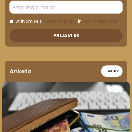
Strinjam se s
splošnimi pogoji
in
politiko zasebnosti
.
PRIJAVI SE
Anketa
+ ARHIV