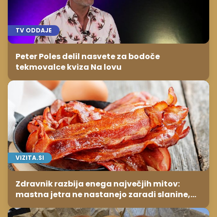
TV ODDAJE
Peter Poles delil nasvete za bodoče
tekmovalce kviza Na lovu
VIZITA.SI
Zdravnik razbija enega največjih mitov:
mastna jetra ne nastanejo zaradi slanine,
temveč zaradi živila, ki ga imamo vsi radi