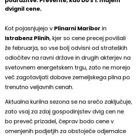
podražitve. Preverite, kdo bo s 1. majem
dvignil cene.
Kot pojasnjujejo v
Plinarni Maribor
in
Istrabenz Plinih
, kjer so cene precej povišali
že februarja, so vse bolj odvisni od strateških
odločitev na ravni države in drugih akterjev na
svetovnem energetskem trgu, zato ne morejo
več zagotavljati dobave zemeljskega plina po
trenutno veljavnih cenah.
Aktualna kurilna sezona se na srečo zaključuje,
zato vsaj za zdaj gospodinjstev dvig cen ne
bo preveč prizadel, čeprav bodo cene v
omenjenih podjetjih za obstoječe odjemalce