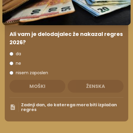
Ali vam je delodajalec že nakazal regres
2026?
da
ne
nisem zaposlen
MOŠKI
ŽENSKA
Zadnji dan, do katerega mora biti izplačan
regres