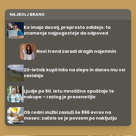
NAJBOLJ BRANO
Ko imajo dovolj, preprosto odidejo: to
znamenje najpogosteje da odpoved
Novi trend zaradi dragih najemnin
20-letnik kupil hišo na slepo in danes mu vsi
zavidajo
Ljudje po 50. letu množično opuščajo te
nakupe – razlog je presenetljiv
Ob redni službi zasluži še 866 evrov na
mesec: začelo se je povsem po naključju