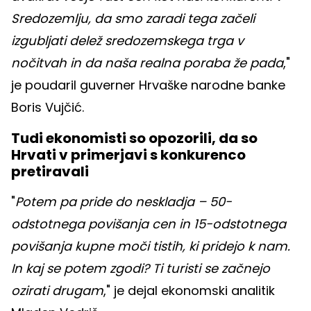
Sredozemlju, da smo zaradi tega začeli
izgubljati delež sredozemskega trga v
nočitvah in da naša realna poraba že pada
,"
je poudaril guverner Hrvaške narodne banke
Boris Vujčić.
Tudi ekonomisti so opozorili, da so
Hrvati v primerjavi s konkurenco
pretiravali
"
Potem pa pride do neskladja – 50-
odstotnega povišanja cen in 15-odstotnega
povišanja kupne moči tistih, ki pridejo k nam.
In kaj se potem zgodi? Ti turisti se začnejo
ozirati drugam
," je dejal ekonomski analitik