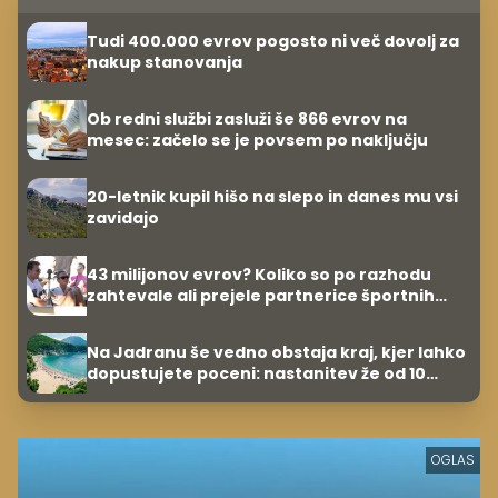
Tudi 400.000 evrov pogosto ni več dovolj za
nakup stanovanja
Ob redni službi zasluži še 866 evrov na
mesec: začelo se je povsem po naključju
20-letnik kupil hišo na slepo in danes mu vsi
zavidajo
43 milijonov evrov? Koliko so po razhodu
zahtevale ali prejele partnerice športnih
zvezdnikov
Na Jadranu še vedno obstaja kraj, kjer lahko
dopustujete poceni: nastanitev že od 10
evrov, kosilo za pet evrov
OGLAS