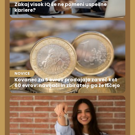
Zakaj visok IQ še ne pomeni uspešne
kariere?
NOVICE
Kovanec za 5 evrov prodajajo za več kot
60 evrov: navijači in zbiratelji ga že iščejo