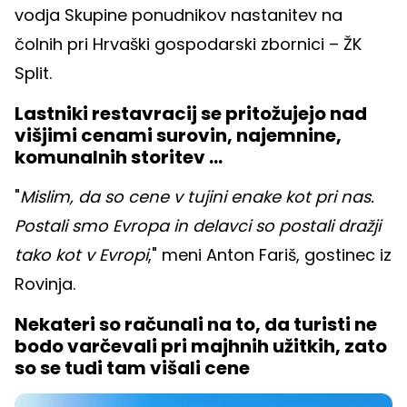
vodja Skupine ponudnikov nastanitev na
čolnih pri Hrvaški gospodarski zbornici – ŽK
Split.
Lastniki restavracij se pritožujejo nad
višjimi cenami surovin, najemnine,
komunalnih storitev ...
"
Mislim, da so cene v tujini enake kot pri nas.
Postali smo Evropa in delavci so postali dražji
tako kot v Evropi
," meni Anton Fariš, gostinec iz
Rovinja.
Nekateri so računali na to, da turisti ne
bodo varčevali pri majhnih užitkih, zato
so se tudi tam višali cene