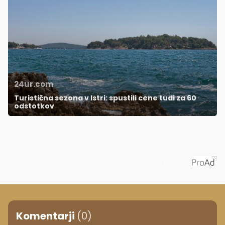
24ur.com
Turistična sezona v Istri: spustili cene tudi za 60
odstotkov
Priporoča
Komentarji
(0)