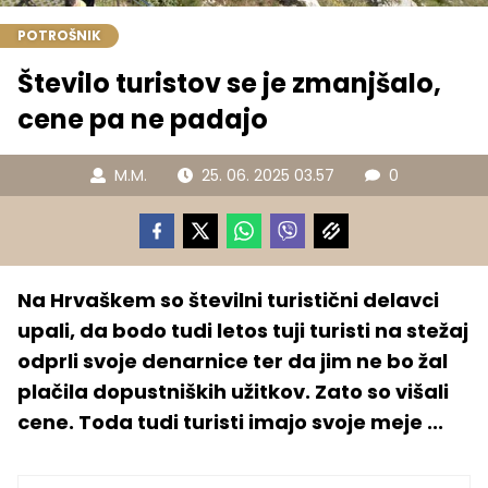
POTROŠNIK
Število turistov se je zmanjšalo,
cene pa ne padajo
M.M.
25. 06. 2025 03.57
0
Na Hrvaškem so številni turistični delavci
upali, da bodo tudi letos tuji turisti na stežaj
odprli svoje denarnice ter da jim ne bo žal
plačila dopustniških užitkov. Zato so višali
cene. Toda tudi turisti imajo svoje meje ...