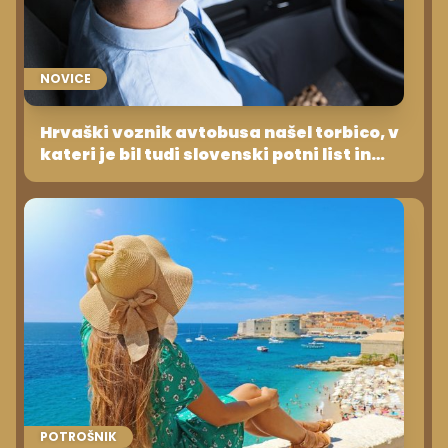
NOVICE
Hrvaški voznik avtobusa našel torbico, v
kateri je bil tudi slovenski potni list in
ogromno gotovine
POTROŠNIK