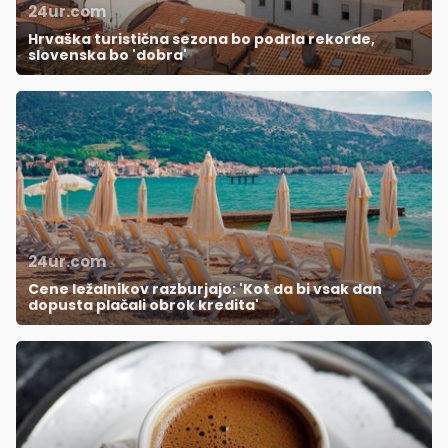
24ur.com
Hrvaška turistična sezona bo podrla rekorde,
slovenska bo 'dobra'
24ur.com
Cene ležalnikov razburjajo: 'Kot da bi vsak dan
dopusta plačali obrok kredita'