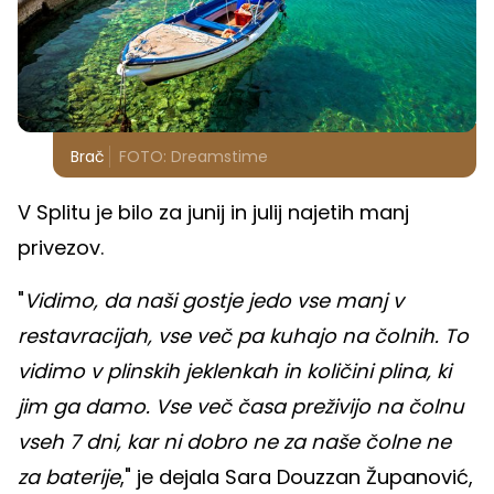
Brač
FOTO: Dreamstime
V Splitu je bilo za junij in julij najetih manj
privezov.
"
Vidimo, da naši gostje jedo vse manj v
restavracijah, vse več pa kuhajo na čolnih. To
vidimo v plinskih jeklenkah in količini plina, ki
jim ga damo. Vse več časa preživijo na čolnu
vseh 7 dni, kar ni dobro ne za naše čolne ne
za baterije
," je dejala Sara Douzzan Županović,