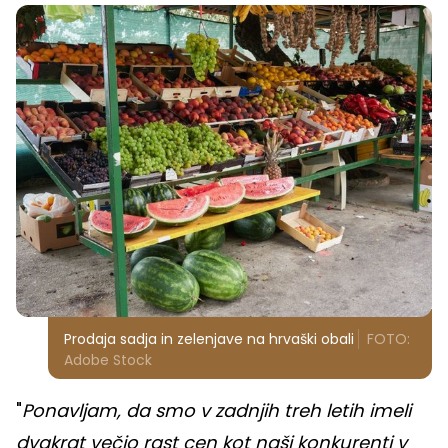
Prodaja sadja in zelenjave na hrvaški obali
FOTO:
Adobe Stock
"
Ponavljam, da smo v zadnjih treh letih imeli
dvakrat večjo rast cen kot naši konkurenti v