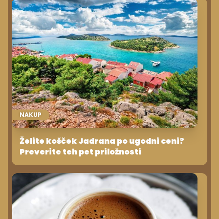
NAKUP
Želite košček Jadrana po ugodni ceni?
Preverite teh pet priložnosti