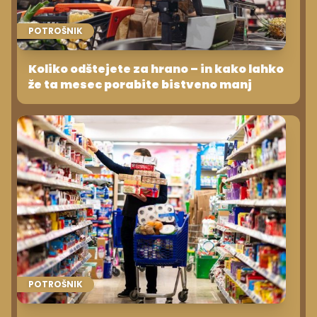
POTROŠNIK
Koliko odštejete za hrano – in kako lahko
že ta mesec porabite bistveno manj
POTROŠNIK