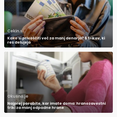
Cekin.si
Kako si privoščiti več za manj denarja? 6 trikov, ki
res delujejo
Okusno.je
Najprej porabite, kar imate doma: hranozavestni
triki za manj odpadne hrane