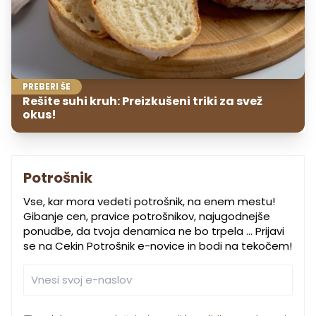
PREBERI ŠE
Rešite suhi kruh: Preizkušeni triki za svež
okus!
Potrošnik
Vse, kar mora vedeti potrošnik, na enem mestu!
Gibanje cen, pravice potrošnikov, najugodnejše
ponudbe, da tvoja denarnica ne bo trpela … Prijavi
se na Cekin Potrošnik e-novice in bodi na tekočem!