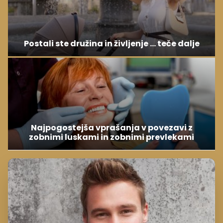
Postali ste družina in življenje ... teče dalje
Najpogostejša vprašanja v povezavi z
zobnimi luskami in zobnimi prevlekami