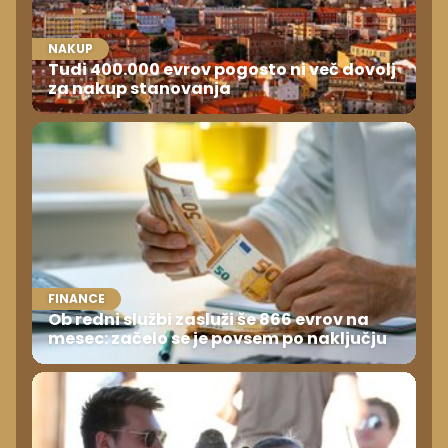
NAKUP
Tudi 400.000 evrov pogosto ni več dovolj
za nakup stanovanja
FINANCE
Ob redni službi zasluži še 866 evrov na
mesec: začelo se je povsem po naključju