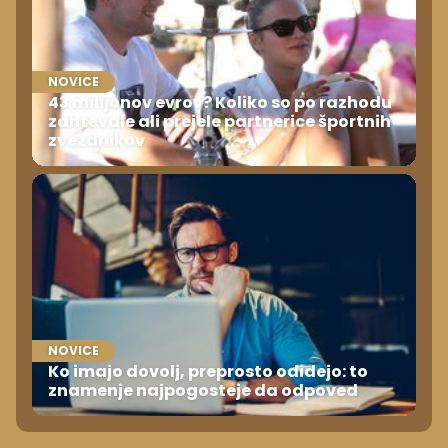
NOVICE
43 milijonov evrov? Koliko so po razhodu
zahtevale ali prejele partnerice športnih
zvezdnikov
NOVICE
Ko imajo dovolj, preprosto odidejo: to
znamenje najpogosteje da odpoved