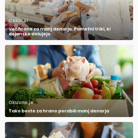
Cekin.si
Več hrane za manj denarja: Pametni triki, ki
dejansko delujejo
Okusno.je
Tako boste za hrano porabili manj denarja