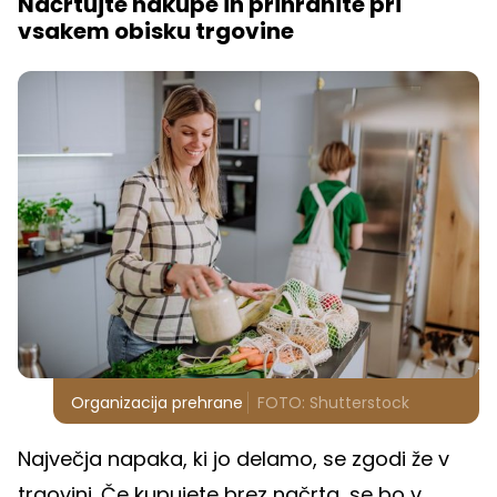
Načrtujte nakupe in prihranite pri
vsakem obisku trgovine
Organizacija prehrane
FOTO: Shutterstock
Največja napaka, ki jo delamo, se zgodi že v
trgovini. Če kupujete brez načrta, se bo v