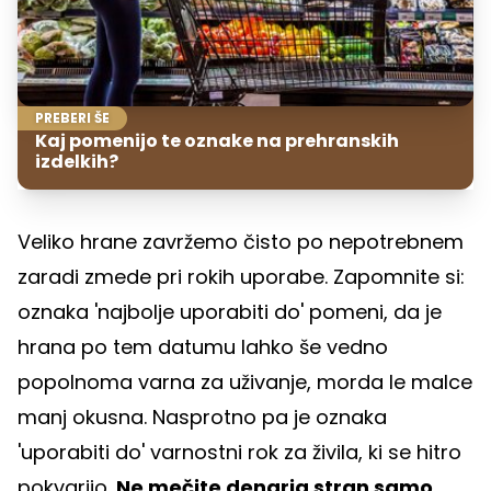
PREBERI ŠE
Kaj pomenijo te oznake na prehranskih
izdelkih?
Veliko hrane zavržemo čisto po nepotrebnem
zaradi zmede pri rokih uporabe. Zapomnite si:
oznaka 'najbolje uporabiti do' pomeni, da je
hrana po tem datumu lahko še vedno
popolnoma varna za uživanje, morda le malce
manj okusna. Nasprotno pa je oznaka
'uporabiti do' varnostni rok za živila, ki se hitro
pokvarijo.
Ne mečite denarja stran samo