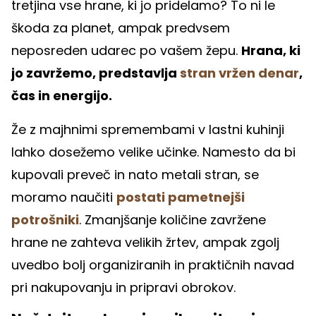
tretjina vse hrane, ki jo pridelamo? To ni le
škoda za planet, ampak predvsem
neposreden udarec po vašem žepu.
Hrana, ki
jo zavržemo, predstavlja
stran vržen denar
,
čas in energijo.
Že z majhnimi spremembami v lastni kuhinji
lahko dosežemo velike učinke. Namesto da bi
kupovali preveč in nato metali stran, se
moramo naučiti
postati pametnejši
potrošniki
. Zmanjšanje količine zavržene
hrane ne zahteva velikih žrtev, ampak zgolj
uvedbo bolj organiziranih in praktičnih navad
pri nakupovanju in pripravi obrokov.