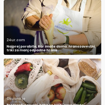
24ur.com
Najprej porabite, kar imate doma: hranozavestni
triki za manj odpadne hrane
Okusno.je
Preprosti nasveti, kako se lotiti 'zero waste'