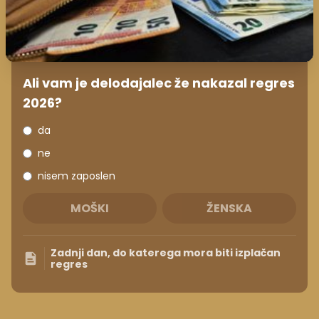
Ali vam je delodajalec že nakazal regres
2026?
da
ne
nisem zaposlen
MOŠKI
ŽENSKA
Zadnji dan, do katerega mora biti izplačan
regres