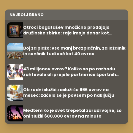
NAJBOLJ BRANO
Otroci bogatašev množično prodajajo
družinske zbirke: raje imajo denar kot
umetnine
Boj za plaže: vse manj brezplačnih, za ležalnik
in senčnik tudi več kot 40 evrov
43 milijonov evrov? Koliko so po razhodu
zahtevale ali prejele partnerice športnih
zvezdnikov
Ob redni službi zasluži še 866 evrov na
mesec: začelo se je povsem po naključju
Medtem ko je svet trepetal zaradi vojne, so
oni služili 600.000 evrov na minuto