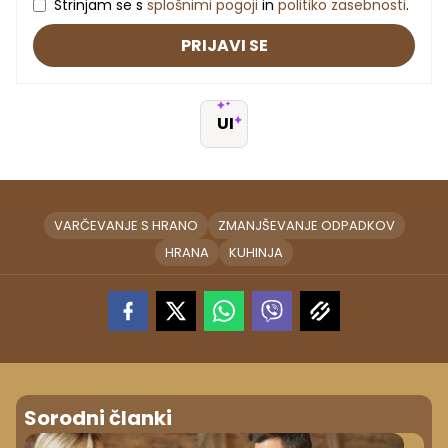
Strinjam se s
splošnimi pogoji
in
politiko zasebnosti
.
PRIJAVI SE
UI
VARČEVANJE S HRANO
ZMANJŠEVANJE ODPADKOV
HRANA
KUHINJA
Sorodni članki