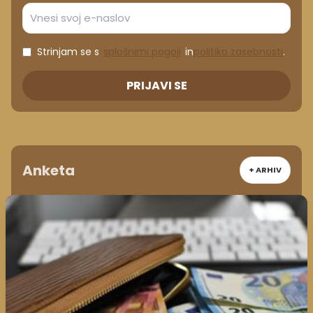
Strinjam se s
splošnimi pogoji
in
politiko zasebnosti
.
PRIJAVI SE
Anketa
+ ARHIV