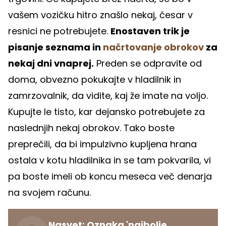
vašem vozičku hitro znašlo nekaj, česar v
resnici ne potrebujete.
Enostaven trik je
pisanje seznama in
načrtovanje obrokov
za
nekaj dni vnaprej.
Preden se odpravite od
doma, obvezno pokukajte v hladilnik in
zamrzovalnik, da vidite, kaj že imate na voljo.
Kupujte le tisto, kar dejansko potrebujete za
naslednjih nekaj obrokov. Tako boste
preprečili, da bi impulzivno kupljena hrana
ostala v kotu hladilnika in se tam pokvarila, vi
pa boste imeli ob koncu meseca več denarja
na svojem računu.
Nasvet: Oznaka 'najbolje