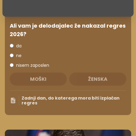
Ali vam je delodajalec že nakazal regres
2026?
da
ne
nisem zaposlen
MOŠKI
ŽENSKA
Zadnji dan, do katerega mora biti izplačan
regres