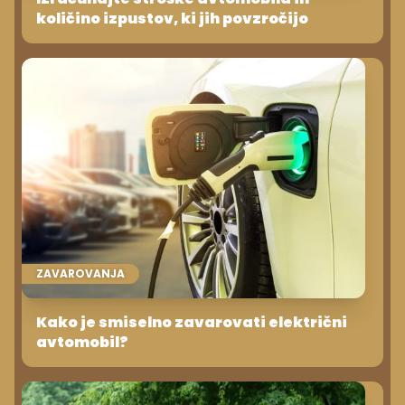
količino izpustov, ki jih povzročijo
ZAVAROVANJA
Kako je smiselno zavarovati električni
avtomobil?