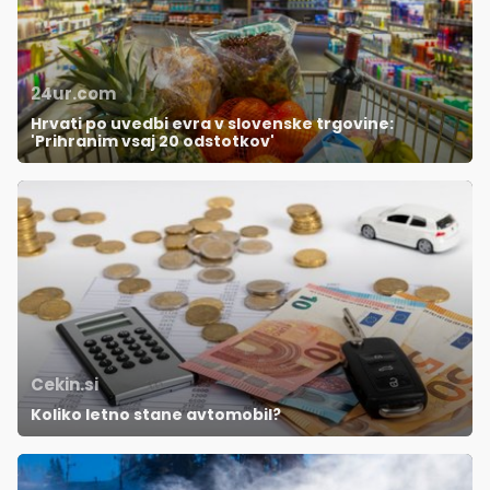
24ur.com
Hrvati po uvedbi evra v slovenske trgovine:
'Prihranim vsaj 20 odstotkov'
Cekin.si
Koliko letno stane avtomobil?