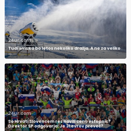
24ur.com
Tudi smuka bo letos nekoliko dražja. A ne za veliko
...
24ur.com
So Hrvati Slovencem res navili ceno vstopnic?
Direktor SP odgovarja: Je 31 evrov preveč?