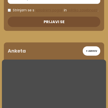
Strinjam se s
splošnimi pogoji
in
politiko zasebnosti
.
PRIJAVI SE
Anketa
+ ARHIV