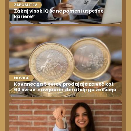
ZAPOSLITEV
Zakaj visok IQ še ne pomeni uspešne
kariere?
NOVICE
Kovanec za 5 evrov prodajajo za več kot
60 evrov: navijači in zbiratelji ga že iščejo