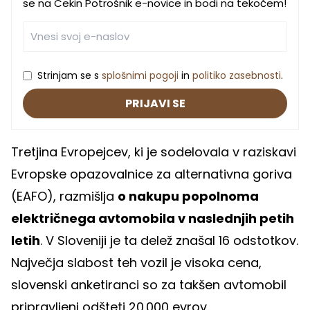
se na Cekin Potrošnik e-novice in bodi na tekočem!
Strinjam se s
splošnimi pogoji
in
politiko zasebnosti
.
PRIJAVI SE
Tretjina Evropejcev, ki je sodelovala v raziskavi
Evropske opazovalnice za alternativna goriva
(EAFO), razmišlja
o nakupu popolnoma
električnega avtomobila v naslednjih petih
letih
. V Sloveniji je ta delež znašal 16 odstotkov.
Največja slabost teh vozil je visoka cena,
slovenski anketiranci so za takšen avtomobil
pripravljeni odšteti 20.000 evrov.