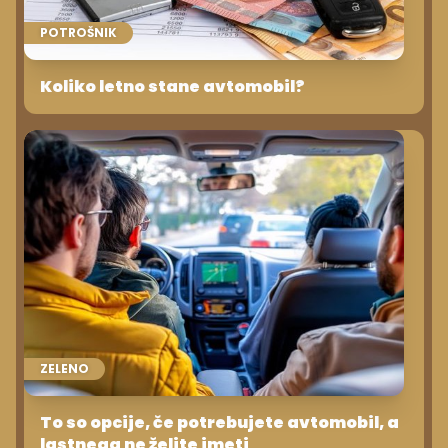
POTROŠNIK
Koliko letno stane avtomobil?
ZELENO
To so opcije, če potrebujete avtomobil, a
lastnega ne želite imeti