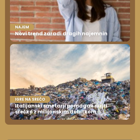
NAJEM
Novi trend zaradi dragih najemnin
IGRE NA SREČO
Italijanski smetarji pomagali najti
srečko z milijonskim dobitkom