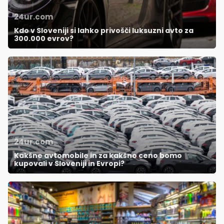
24ur.com
Kdo v Sloveniji si lahko privošči luksuzni avto za
300.000 evrov?
24ur.com
Kakšne avtomobile in za kakšno ceno bomo
kupovali v Sloveniji in Evropi?