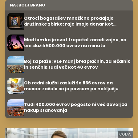
NAJBOLJ BRANO
Otroci bogatašev množično prodajajo
družinske zbirke: raje imajo denar kot
umetnine
Medtem ko je svet trepetal zaradi vojne, so
oni služili 600.000 evrov na minuto
Boj za plaže: vse manj brezplačnih, za ležalnik
in senčnik tudi več kot 40 evrov
Ob redni službi zasluži še 866 evrov na
mesec: začelo se je povsem po naključju
Tudi 400.000 evrov pogosto ni več dovolj za
nakup stanovanja
OGLAS