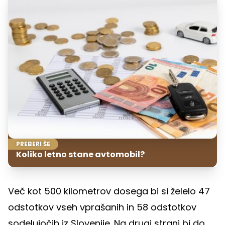
PREBERI ŠE
Koliko letno stane avtomobil?
Več kot 500 kilometrov dosega bi si želelo 47
odstotkov vseh vprašanih in 58 odstotkov
sodelujočih iz Slovenije. Na drugi strani bi do