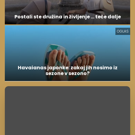
Postali ste družina in življenje ... teče dalje
OGLAS
Havaianas japonke: zakaj jih nosimo iz
sezone v sezono?