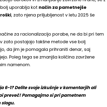
 bolj uporablja kot
način za pametnejše
troški
, zato njena priljubljenost v letu 2025 še
načine za racionalizacijo porabe, ne da bi pri tem
av zato postajajo takšne metode vse bolj
 trdijo, da jim je pomagala prihraniti denar, saj
ujejo. Poleg tega se zmanjša količina zavržene
jasnim namenom.
 6-1? Delite svoje izkušnje v komentarjih ali
 kupi preveč! Pomagajmo si pri pametnem
 slogu.