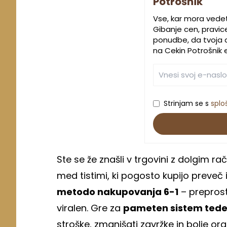
Potrošnik
Vse, kar mora vede
Gibanje cen, pravic
ponudbe, da tvoja d
na Cekin Potrošnik 
Strinjam se s
splo
Ste se že znašli v trgovini z dolgim ra
med tistimi, ki pogosto kupijo preveč
metodo nakupovanja 6-1
– preprost,
viralen. Gre za
pameten sistem ted
stroške, zmanjšati zavržke in bolje org