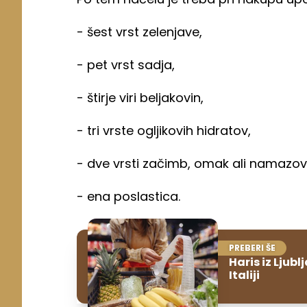
- šest vrst zelenjave,
- pet vrst sadja,
- štirje viri beljakovin,
- tri vrste ogljikovih hidratov,
- dve vrsti začimb, omak ali namazov
- ena poslastica.
PREBERI ŠE
Haris iz Ljub
Italiji