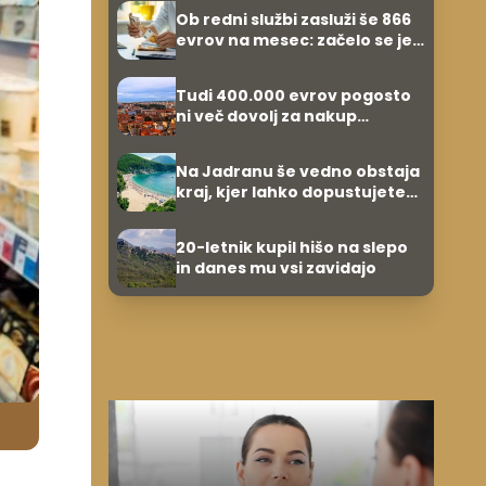
zvezdnikov
Ob redni službi zasluži še 866
evrov na mesec: začelo se je
povsem po naključju
Tudi 400.000 evrov pogosto
ni več dovolj za nakup
stanovanja
Na Jadranu še vedno obstaja
kraj, kjer lahko dopustujete
poceni: nastanitev že od 10
evrov, kosilo za pet evrov
20-letnik kupil hišo na slepo
in danes mu vsi zavidajo