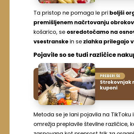
Ta pristop ne pomaga le pri
boljši o
premišljenem načrtovanju obrokov
košarico, se
osredotočamo na osnovn
vsestranske
in se
zlahka prilegajo
Pojavile so se tudi različice na
PREBERI ŠE
Strokovnjak n
kuponi
Metoda se je lani pojavila na TikToku 
omrežja preplavile številne različice, k
zasnovana kot preprost trik za organi