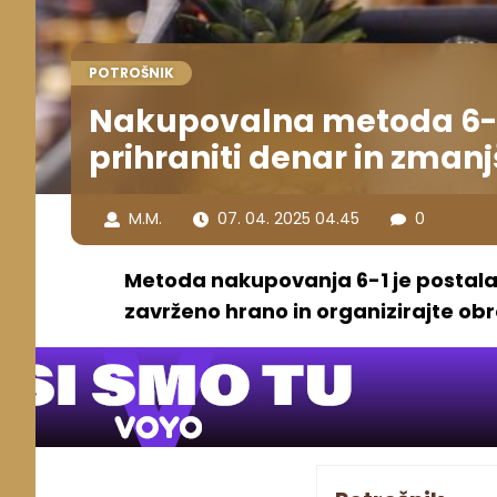
POTROŠNIK
Nakupovalna metoda 6-1:
prihraniti denar in zman
M.M.
07. 04. 2025 04.45
0
Metoda nakupovanja 6-1 je postala 
zavrženo hrano in organizirajte obr