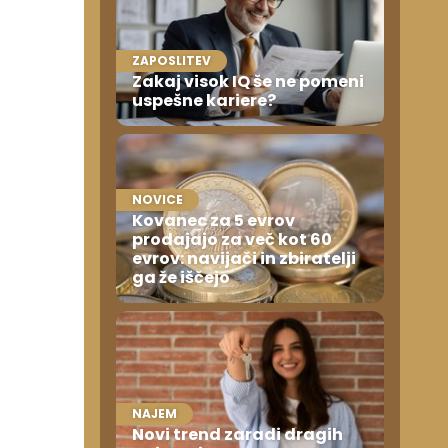
ZAPOSLITEV
Zakaj visok IQ še ne pomeni
uspešne kariere?
NOVICE
Kovanec za 5 evrov
prodajajo za več kot 60
evrov: navijači in zbiratelji
ga že iščejo
NAJEM
Novi trend zaradi dragih