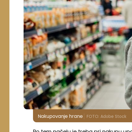
Nakupovanje hrane
FOTO: Adobe Stock
Po tem načelu je treba pri nakupu upo