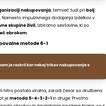
rganizaciji nakupovanja
, temveč tudi pri
bolj
. Namesto impulzivnega dodajanja izdelkov v
e skupine živil
, izbiramo sestavine, ki so
 več obrokom
.
kupovalne metode 6-1
am je razkril kar nekaj trikov nakupovanja s
in hitro postala viralna, zaradi česar so družbena
ot je
metoda 5-4-3-2-1
in druge. Prvotno
zacijo obrokov in zmanjšanje zavržene hrane, se z