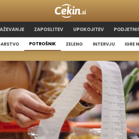
RAŽEVANJE
ZAPOSLITEV
UPOKOJITEV
PODJETNI
POTROŠNIK
ARSTVO
ZELENO
INTERVJU
IGRE 