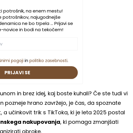
ti potrošnik, na enem mestu!
e potrošnikov, najugodnejše
enarnica ne bo trpela … Prijavi se
e-novice in bodi na tekočem!
šnimi pogoji
in
politiko zasebnosti
.
PRIJAVI SE
čunom in brez idej, kaj boste kuhali? Če ste tudi vi
 in pozneje hrano zavržejo, je čas, da spoznate
 a učinkovit trik s TikToka, ki je leta 2025 postal
enskega nakupovanja
, ki pomaga zmanjšati
anizirati obroke.