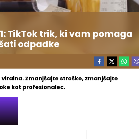
 TikTok trik, ki vam pomaga
jšati odpadke
viralna. Zmanjšajte stroške, zmanjšajte
oke kot profesionalec.