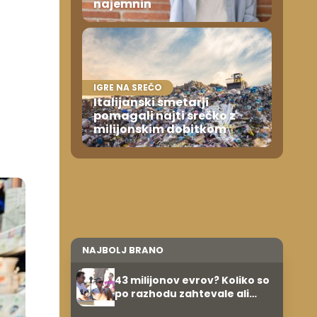
najemnin
IGRE NA SREČO
Italijanski smetarji
pomagali najti srečko z
milijonskim dobitkom
NAJBOLJ BRANO
43 milijonov evrov? Koliko so
po razhodu zahtevale ali
prejele partnerice športnih