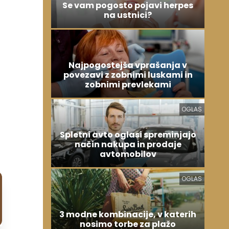
Se vam pogosto pojavi herpes
na ustnici?
Najpogostejša vprašanja v
povezavi z zobnimi luskami in
zobnimi prevlekami
OGLAS
Spletni avto oglasi spreminjajo
način nakupa in prodaje
avtomobilov
OGLAS
3 modne kombinacije, v katerih
nosimo torbe za plažo