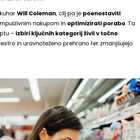
 kuhar
Will Coleman
, cilj pa je
poenostaviti
i impulzivnim nakupom in
optimizirati porabo
. Ta
eptu –
izbiri ključnih kategorij živil v točno
 pestro in uravnoteženo prehrano ter zmanjšujejo