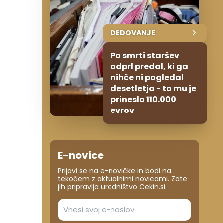
DEDOVANJE
Po smrti staršev
odprl predal, ki ga
nihče ni pogledal
desetletja - to mu je
prineslo 110.000
evrov
E-novice
Prijavi se na e-novičke in bodi na
tekočem z aktualnimi novicami. Zate
jih pripravlja uredništvo Cekin.si.