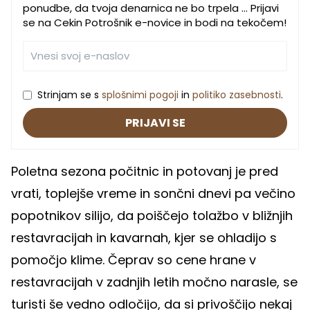
ponudbe, da tvoja denarnica ne bo trpela … Prijavi
se na Cekin Potrošnik e-novice in bodi na tekočem!
Strinjam se s
splošnimi pogoji
in
politiko zasebnosti
.
PRIJAVI SE
Poletna sezona počitnic in potovanj je pred
vrati, toplejše vreme in sončni dnevi pa večino
popotnikov silijo, da poiščejo tolažbo v bližnjih
restavracijah in kavarnah, kjer se ohladijo s
pomočjo klime. Čeprav so cene hrane v
restavracijah v zadnjih letih močno narasle, se
turisti še vedno odločijo, da si privoščijo nekaj