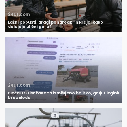
24ur.com
Lažni popusti, dragi ponaredki in kraje: kako
delujejo ulični goljufi
24ur.com
Plačal tri tisočake za izmišljeno balirko, goljuf izginil
brez sledu