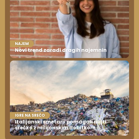
NAJEM
Novi trend zaradi dragih najemnin
IGRE NA SREČO
Italijanski smetarji pomagali najti
srečko z milijonskim dobitkom