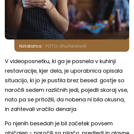
Natakarica
FOTO: Shutterstock
V videoposnetku, ki ga je posnela v kuhinji
restavracije, kjer dela, je uporabnica opisala
situacijo, ki jo je pustila brez besed: gostje so
naročili sedem različnih jedi, pojedli skoraj vse,
nato pa se pritožili, da nobena ni bila okusna,
in zahtevali vračilo denarja.
Po njenih besedah je bil začetek povsem
običajen - naročili so pijačo, predjedi in glavne