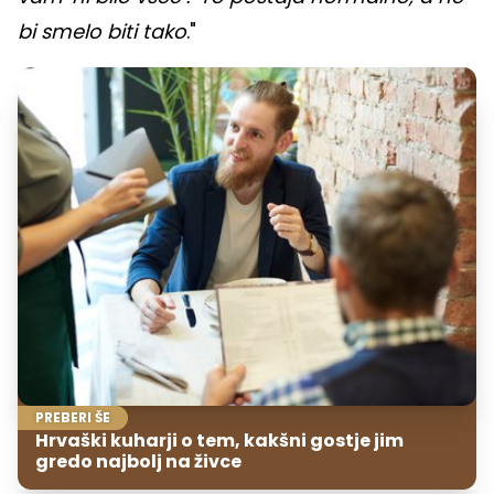
bi smelo biti tako
."
PREBERI ŠE
Hrvaški kuharji o tem, kakšni gostje jim
gredo najbolj na živce