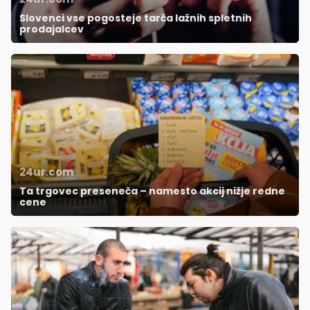
Slovenci vse pogosteje tarča lažnih spletnih
prodajalcev
24ur.com
Ta trgovec preseneča – namesto akcij nižje redne
cene