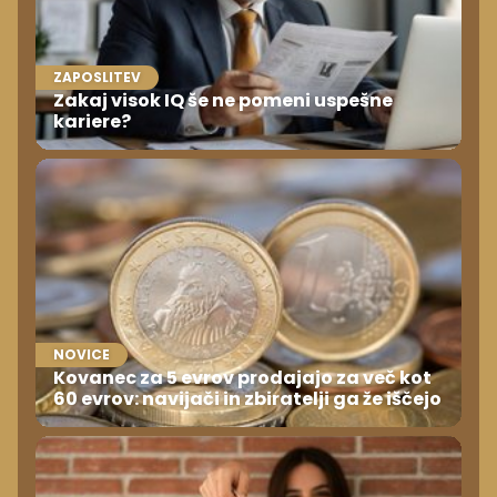
ZAPOSLITEV
Zakaj visok IQ še ne pomeni uspešne
kariere?
NOVICE
Kovanec za 5 evrov prodajajo za več kot
60 evrov: navijači in zbiratelji ga že iščejo