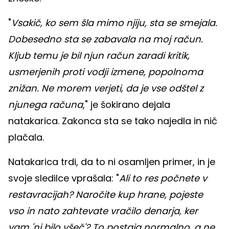
"
Vsakič, ko sem šla mimo njiju, sta se smejala.
Dobesedno sta se zabavala na moj račun.
Kljub temu je bil njun račun zaradi kritik,
usmerjenih proti vodji izmene, popolnoma
znižan. Ne morem verjeti, da je vse odštel z
njunega računa
," je šokirano dejala
natakarica. Zakonca sta se tako najedla in nič
plačala.
Natakarica trdi, da to ni osamljen primer, in je
svoje sledilce vprašala: "
Ali to res počnete v
restavracijah? Naročite kup hrane, pojeste
vso in nato zahtevate vračilo denarja, ker
vam 'ni bilo všeč'? To postaja normalno, a ne