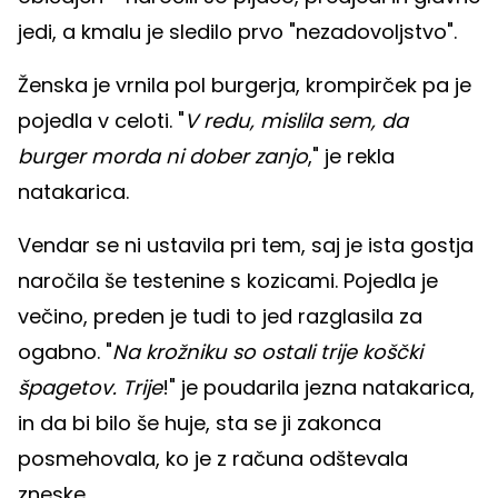
jedi, a kmalu je sledilo prvo "nezadovoljstvo".
Ženska je vrnila pol burgerja, krompirček pa je
pojedla v celoti. "
V redu, mislila sem, da
burger morda ni dober zanjo
," je rekla
natakarica.
Vendar se ni ustavila pri tem, saj je ista gostja
naročila še testenine s kozicami. Pojedla je
večino, preden je tudi to jed razglasila za
ogabno. "
Na krožniku so ostali trije koščki
špagetov. Trije
!" je poudarila jezna natakarica,
in da bi bilo še huje, sta se ji zakonca
posmehovala, ko je z računa odštevala
zneske.