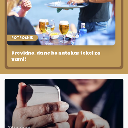
POTROŠNIK
Previdno, da ne bo natakar tekel za
vami!
24ur.com