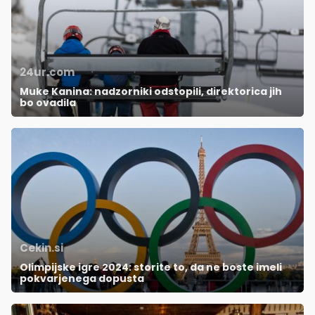
24ur.com
Muke Kanina: nadzorniki odstopili, direktorica jih
bo ovadila
Cekin.si
Olimpijske igre 2024: storite to, da ne boste imeli
pokvarjenega dopusta