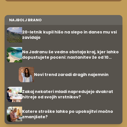
NAJBOLJ BRANO
20-letnik kupil hišo na slepo in danes mu vsi
zavidajo
Na Jadranu še vedno obstaja kraj, kjer lahko
dopustujete poceni: nastanitev že od 10
evrov, kosilo za pet evrov
Novi trend zaradi dragih najemnin
Zakaj nekateri mladi napredujejo dvakrat
hitreje od svojih vrstnikov?
Katere stroške lahko po upokojitvi močno
zmanjšate?