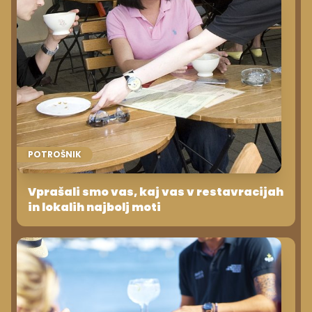
POTROŠNIK
Vprašali smo vas, kaj vas v restavracijah
in lokalih najbolj moti