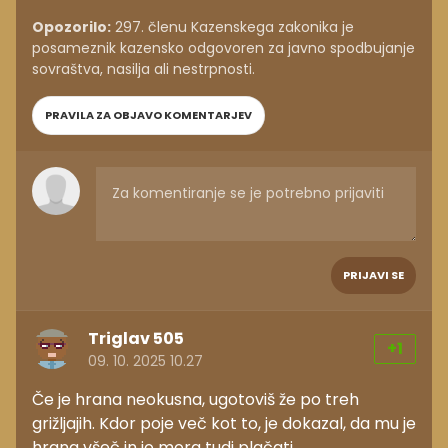
Opozorilo:
297. členu Kazenskega zakonika je
posameznik kazensko odgovoren za javno spodbujanje
sovraštva, nasilja ali nestrpnosti.
PRAVILA ZA OBJAVO KOMENTARJEV
PRIJAVI SE
Triglav 505
+1
09. 10. 2025 10.27
Če je hrana neokusna, ugotoviš že po treh
grižljajih. Kdor poje več kot to, je dokazal, da mu je
hrana všeč in jo mora tudi plačati.