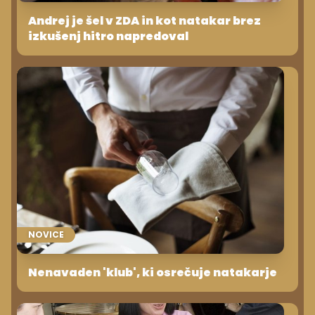
Andrej je šel v ZDA in kot natakar brez
izkušenj hitro napredoval
NOVICE
Nenavaden 'klub', ki osrečuje natakarje