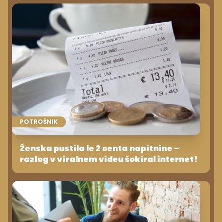
POTROŠNIK
Ženska pustila le 2 centa napitnine –
razlog v viralnem videu šokiral internet!