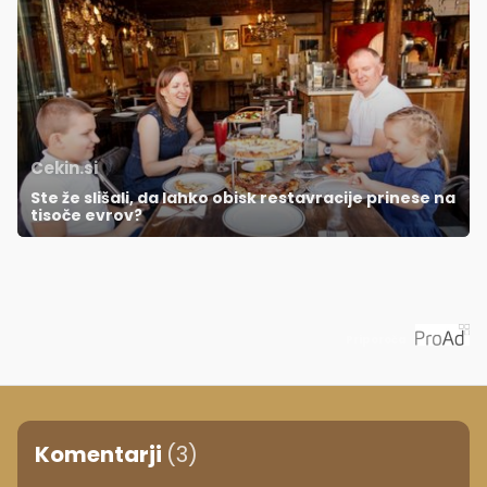
Cekin.si
Ste že slišali, da lahko obisk restavracije prinese na
tisoče evrov?
Priporoča
Komentarji
(3)