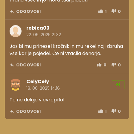
ODGOVORI
1
0
robica03
22. 06. 2025 21.32
Jaz bi mu prinesel krožnik in mu rekel naj izbruha
vse kar je pojedel. Će ni vračila denarja.
ODGOVORI
0
0
CelyCely
+1
18. 06. 2025 14.16
To ne deluje v evropi lol
ODGOVORI
1
0