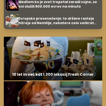
Medtem ko je svet trepetal zaradi vojne, so
oni služili 600.000 evrov na minuto
Evropsko presenečenje: te države rastejo
hitreje od Nemčije, nekatere celo večkrat
hitreje
10 let in več kot 1.300 lokacij Fresh Corner