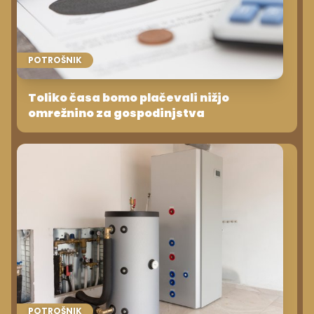
POTROŠNIK
Toliko časa bomo plačevali nižjo
omrežnino za gospodinjstva
POTROŠNIK