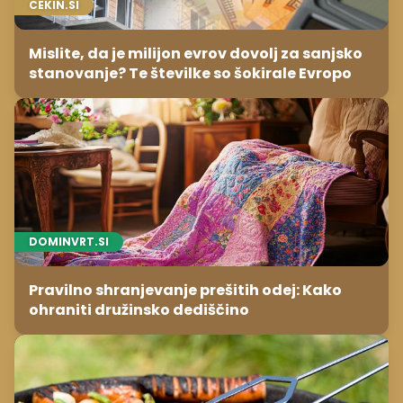
CEKIN.SI
Mislite, da je milijon evrov dovolj za sanjsko
stanovanje? Te številke so šokirale Evropo
DOMINVRT.SI
Pravilno shranjevanje prešitih odej: Kako
ohraniti družinsko dediščino