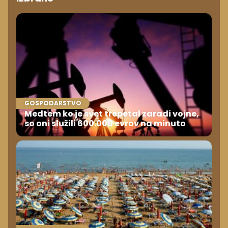
GOSPODARSTVO
Medtem ko je svet trepetal zaradi vojne,
so oni služili 600.000 evrov na minuto