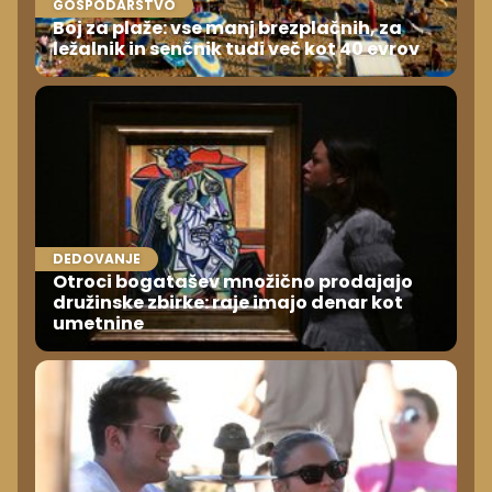
GOSPODARSTVO
Boj za plaže: vse manj brezplačnih, za
ležalnik in senčnik tudi več kot 40 evrov
DEDOVANJE
Otroci bogatašev množično prodajajo
družinske zbirke: raje imajo denar kot
umetnine