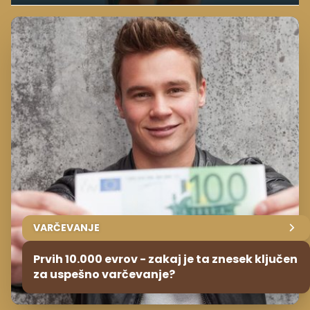
VARČEVANJE
Prvih 10.000 evrov - zakaj je ta znesek ključen
za uspešno varčevanje?