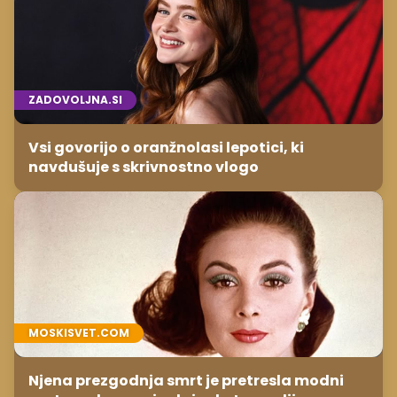
ZADOVOLJNA.SI
Vsi govorijo o oranžnolasi lepotici, ki
navdušuje s skrivnostno vlogo
MOSKISVET.COM
Njena prezgodnja smrt je pretresla modni