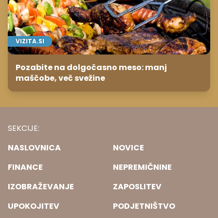
VIZITA.SI
Pozabite na dolgočasno meso: manj
maščobe, več svežine
SEKCIJE:
NASLOVNICA
NOVICE
FINANCE
NEPREMIČNINE
IZOBRAŽEVANJE
ZAPOSLITEV
UPOKOJITEV
PODJETNIŠTVO