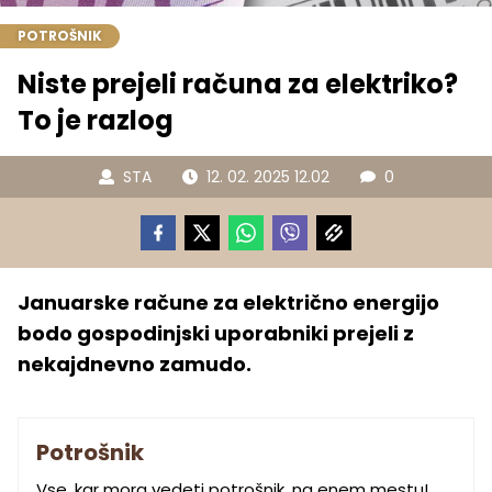
POTROŠNIK
Niste prejeli računa za elektriko?
To je razlog
STA
12. 02. 2025 12.02
0
Januarske račune za električno energijo
bodo gospodinjski uporabniki prejeli z
nekajdnevno zamudo.
Potrošnik
Vse, kar mora vedeti potrošnik, na enem mestu!