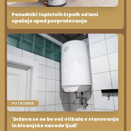
Ponudniki toplotnih črpalk od lani
opažajo upad povpraševanja
POTROŠNIK
'Država se ne bo več vtikala v stanovanja
in bivanjske navade ljudi'