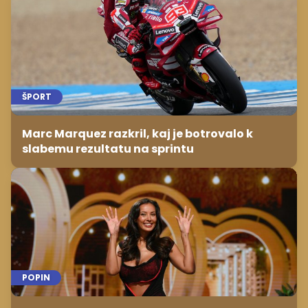
ŠPORT
Marc Marquez razkril, kaj je botrovalo k
slabemu rezultatu na sprintu
POPIN