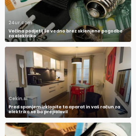
24ur.com
Večina podjetij še vedno brez sklenjene pogodbe
za elektriko
Cekin.si
Pred spanjem izklopite ta aparat in vaš račun za
elektriko se bo prepolovil