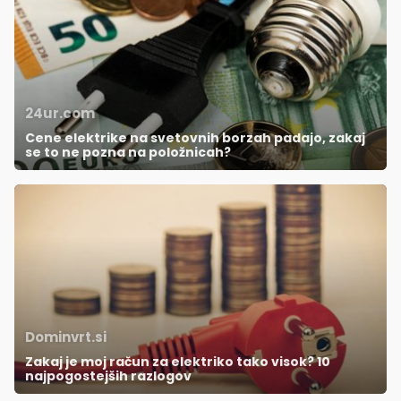
24ur.com
Cene elektrike na svetovnih borzah padajo, zakaj
se to ne pozna na položnicah?
Dominvrt.si
Zakaj je moj račun za elektriko tako visok? 10
najpogostejših razlogov