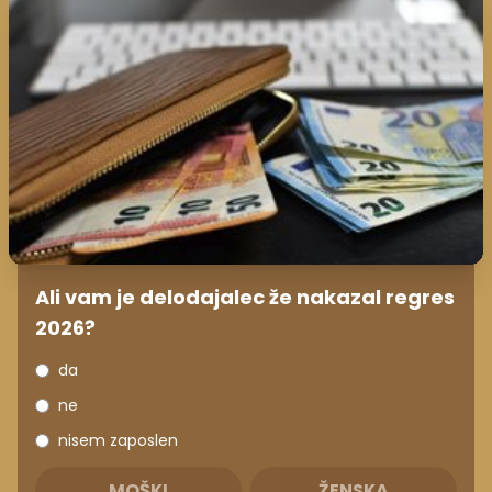
Ali vam je delodajalec že nakazal regres
2026?
da
ne
nisem zaposlen
MOŠKI
ŽENSKA