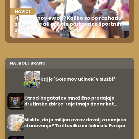
NOVICE
43 milijonov evrov? Koliko so po razhodu
zahtevale ali prejele partnerice športnih
zvezdnikov
NAJBOLJ BRANO
Kaj je 'Golemov učinek' v službi?
Otroci bogatašev množično prodajajo
družinske zbirke: raje imajo denar kot
umetnine
Mislite, da je milijon evrov dovolj za sanjsko
stanovanje? Te številke so šokirale Evropo