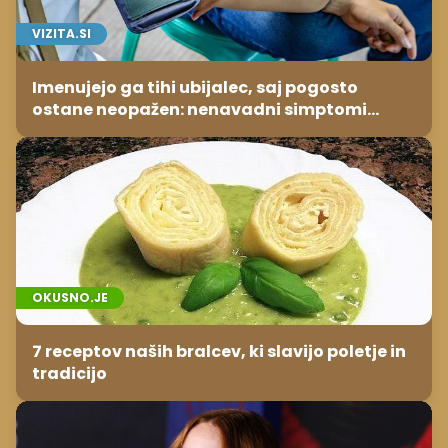
VIZITA.SI
Imenujejo ga tihi ubijalec, saj pogosto
ostane neopažen: nenavadni simptomi
visokega holesterola
OKUSNO.JE
7 receptov naših bralcev, ki slavijo poletje in
tradicijo