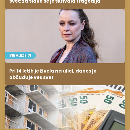
svet: za slavo se je skrivala tragedija
BIBALEZE.SI
Pri 14 letih je živela na ulici, danes jo
občuduje ves svet