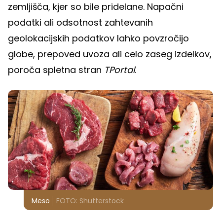
zemljišča, kjer so bile pridelane. Napačni
podatki ali odsotnost zahtevanih
geolokacijskih podatkov lahko povzročijo
globe, prepoved uvoza ali celo zaseg izdelkov,
poroča spletna stran
TPortal
.
Meso
FOTO: Shutterstock