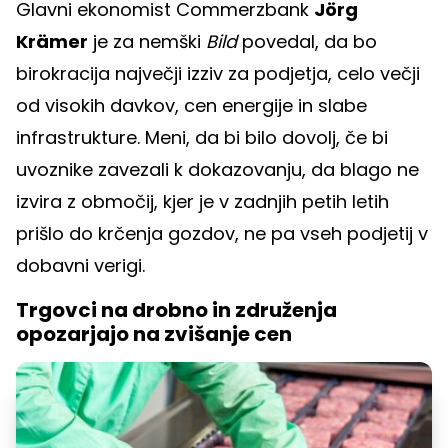
Glavni ekonomist Commerzbank
Jörg
Krämer
je za nemški
Bild
povedal, da bo
birokracija največji izziv za podjetja, celo večji
od visokih davkov, cen energije in slabe
infrastrukture. Meni, da bi bilo dovolj, če bi
uvoznike zavezali k dokazovanju, da blago ne
izvira z območij, kjer je v zadnjih petih letih
prišlo do krčenja gozdov, ne pa vseh podjetij v
dobavni verigi.
Trgovci na drobno in združenja
opozarjajo na zvišanje cen