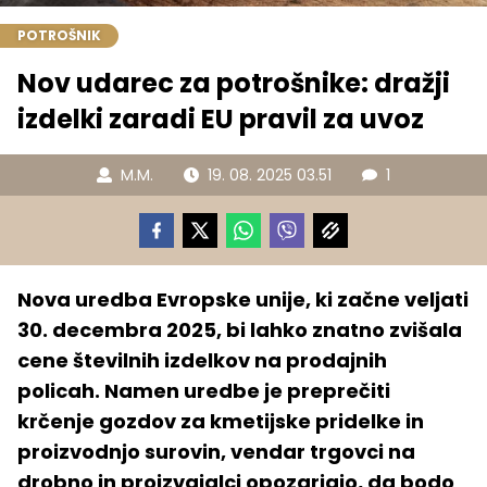
POTROŠNIK
Nov udarec za potrošnike: dražji
izdelki zaradi EU pravil za uvoz
M.M.
19. 08. 2025 03.51
1
Nova uredba Evropske unije, ki začne veljati
30. decembra 2025, bi lahko znatno zvišala
cene številnih izdelkov na prodajnih
policah. Namen uredbe je preprečiti
krčenje gozdov za kmetijske pridelke in
proizvodnjo surovin, vendar trgovci na
drobno in proizvajalci opozarjajo, da bodo