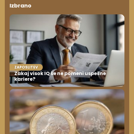
Izbrano
ZAPOSLITEV
Zakaj visok IQ še ne pomeni uspešne
kariere?