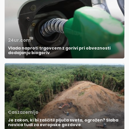
24ur.com
Vlada naproti trgovcem z gorivi pri obveznosti
dodajanju biogoriv
Caszazemljo
Je zakon, ki bi zaščitil pljuča sveta, ogrožen? Slaba
novica tudi za evropske gozdove