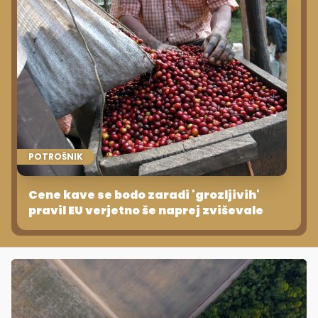
POTROŠNIK
Cene kave se bodo zaradi 'grozljivih'
pravil EU verjetno še naprej zviševale