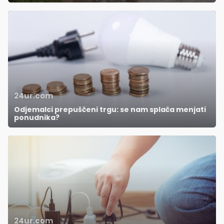
24ur.com
Odjemalci prepuščeni trgu: se nam splača menjati
ponudnika?
24ur.com