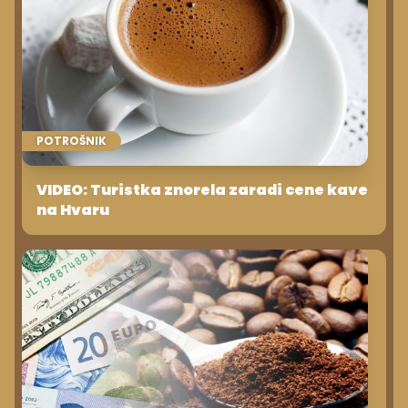
POTROŠNIK
VIDEO: Turistka znorela zaradi cene kave
na Hvaru