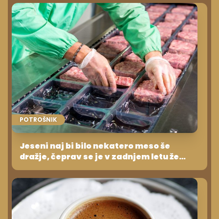
POTROŠNIK
Jeseni naj bi bilo nekatero meso še
dražje, čeprav se je v zadnjem letu že
močno podražilo