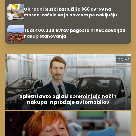
Ob redni službi zasluži še 866 evrov na
mesec: začelo se je povsem po naključju
Tudi 400.000 evrov pogosto ni več dovolj za
nakup stanovanja
OGLAS
Spletni avto oglasi spreminjajo način
nakupa in prodaje avtomobilov