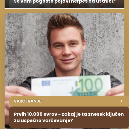
Se vam pogosto pojavi herpes na ustnici?
VARČEVANJE
Prvih 10.000 evrov - zakaj je ta znesek ključen
za uspešno varčevanje?