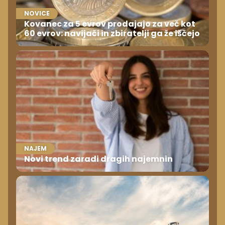
NOVICE
Kovanec za 5 evrov prodajajo za več kot
60 evrov: navijači in zbiratelji ga že iščejo
NAJEM
Novi trend zaradi dragih najemnin