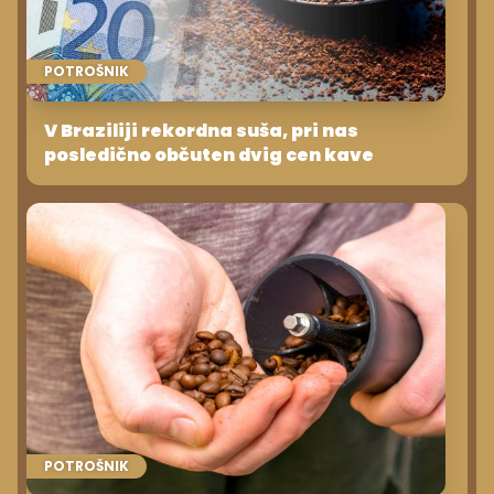
POTROŠNIK
V Braziliji rekordna suša, pri nas
posledično občuten dvig cen kave
POTROŠNIK