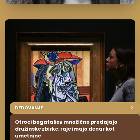
DEDOVANJE
Otroci bogatašev množično prodajajo
družinske zbirke: raje imajo denar kot
umetnine