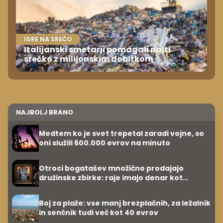
IGRE NA SREČO
Italijanski smetarji pomagali najti
srečko z milijonskim dobitkom
NAJBOLJ BRANO
Medtem ko je svet trepetal zaradi vojne, so
oni služili 600.000 evrov na minuto
Otroci bogatašev množično prodajajo
družinske zbirke: raje imajo denar kot
umetnine
Boj za plaže: vse manj brezplačnih, za ležalnik
in senčnik tudi več kot 40 evrov