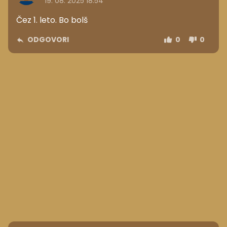
19. 08. 2025 18.54
Čez 1. leto. Bo bolš
ODGOVORI
0
0