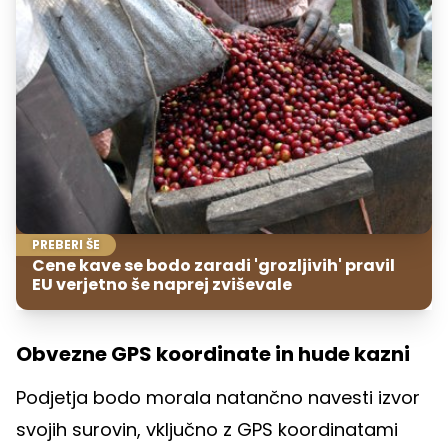
PREBERI ŠE
Cene kave se bodo zaradi 'grozljivih' pravil
EU verjetno še naprej zviševale
Obvezne GPS koordinate in hude kazni
Podjetja bodo morala natančno navesti izvor
svojih surovin, vključno z GPS koordinatami