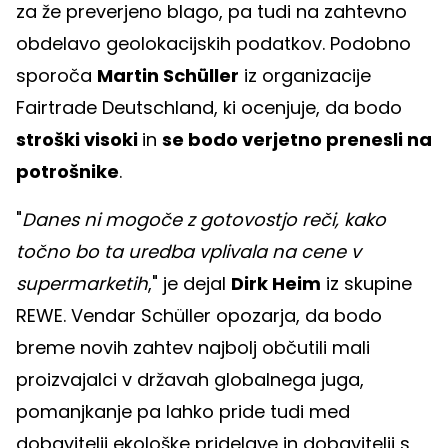
za že preverjeno blago, pa tudi na zahtevno
obdelavo geolokacijskih podatkov. Podobno
sporoča
Martin Schüller
iz organizacije
Fairtrade Deutschland, ki ocenjuje, da bodo
stroški visoki
in
se bodo verjetno prenesli na
potrošnike
.
"
Danes ni mogoče z gotovostjo reči, kako
točno bo ta uredba vplivala na cene v
supermarketih
," je dejal
Dirk Heim
iz skupine
REWE. Vendar Schüller opozarja, da bodo
breme novih zahtev najbolj občutili mali
proizvajalci v državah globalnega juga,
pomanjkanje pa lahko pride tudi med
dobavitelji ekološke pridelave in dobavitelji s