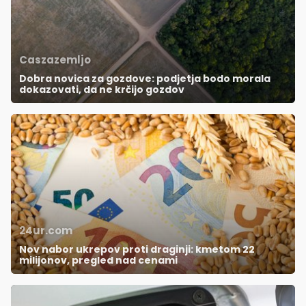
Caszazemljo
Dobra novica za gozdove: podjetja bodo morala
dokazovati, da ne krčijo gozdov
24ur.com
Nov nabor ukrepov proti draginji: kmetom 22
milijonov, pregled nad cenami