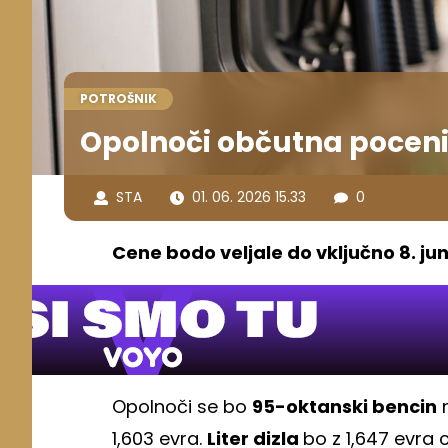
POTROŠNIK
Opolnoči občutna poceni
STA
01. 06. 2026 15.33
0
Cene bodo veljale do vključno 8. jun
Opolnoči se bo
95-oktanski bencin
n
1,603 evra.
Liter dizla
bo z 1,647 evra 