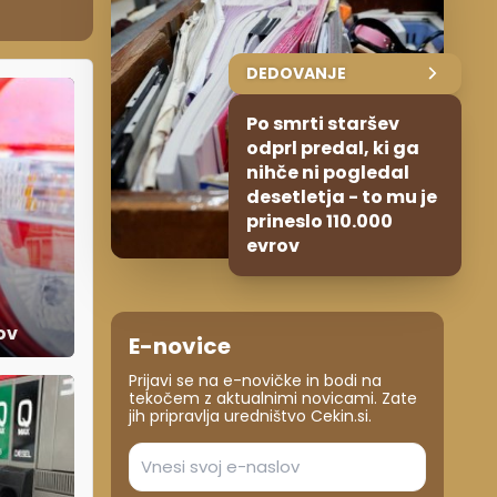
DEDOVANJE
Po smrti staršev
odprl predal, ki ga
nihče ni pogledal
desetletja - to mu je
prineslo 110.000
evrov
ov
E-novice
Prijavi se na e-novičke in bodi na
tekočem z aktualnimi novicami. Zate
jih pripravlja uredništvo Cekin.si.