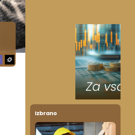
Izbrano
o