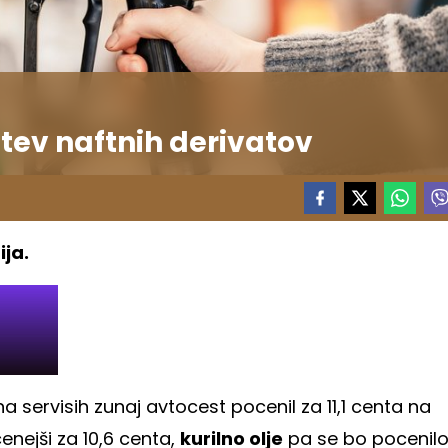
tev naftnih derivatov
ija.
a servisih zunaj avtocest pocenil za 11,1 centa na
cenejši za 10,6 centa,
kurilno olje
pa se bo pocenil