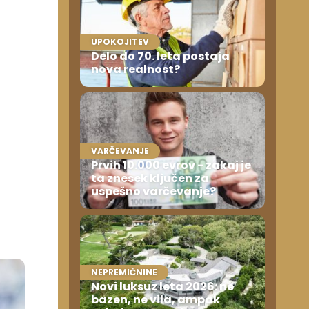
UPOKOJITEV
Delo do 70. leta postaja
nova realnost?
VARČEVANJE
Prvih 10.000 evrov - zakaj je
ta znesek ključen za
uspešno varčevanje?
NEPREMIČNINE
Novi luksuz leta 2026: ne
bazen, ne vila, ampak