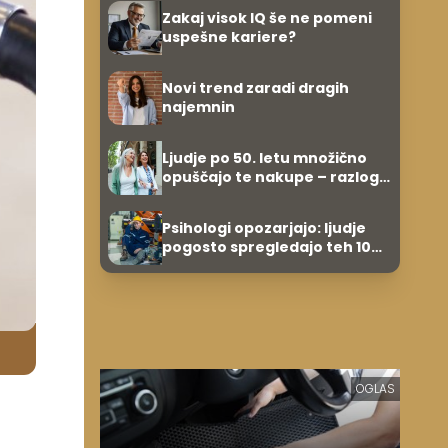
Zakaj visok IQ še ne pomeni
uspešne kariere?
Novi trend zaradi dragih
najemnin
Ljudje po 50. letu množično
opuščajo te nakupe – razlog
je presenetljiv
Psihologi opozarjajo: ljudje
pogosto spregledajo teh 10
znakov, da nujno potrebujejo
dopust
OGLAS