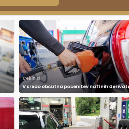
ila?
Cekin.si
V sredo občutna pocenitev naftnih derivat