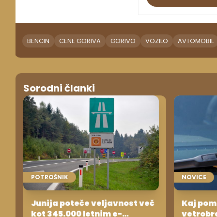
BENCIN
CENE GORIVA
GORIVO
VOZILO
AVTOMOBIL
Sorodni članki
POTROŠNIK
NOVICE
Junija poteče veljavnost več
Kaj pom
kot 345.000 letnim e-
vetrobr