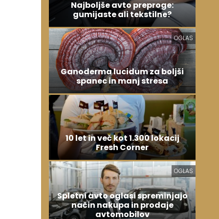
Najboljše avto preproge:
gumijaste ali tekstilne?
OGLAS
Ganoderma lucidum za boljši
spanec in manj stresa
10 let in več kot 1.300 lokacij
Fresh Corner
OGLAS
Spletni avto oglasi spreminjajo
način nakupa in prodaje
avtomobilov