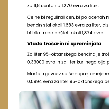
za 11,8 centa na 1,270 evra za liter.
Če ne bi regulirali cen, bi po ocenah 
bencin stal okoli 1,683 evra za liter, diz
bi bilo treba odšteti okoli 1,374 evra.
Vlada trošarin ni spreminjala
Za liter 95-oktanskega bencina je troš
0,33000 evra in za liter kurilnega olja 
Marže trgovcev so še naprej omejene in
0,0994 evra za liter 95-oktanskega benc