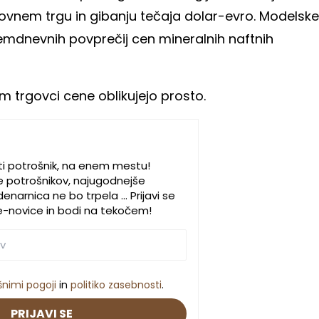
tovnem trgu in gibanju tečaja dolar-evro. Modelske
emdnevnih povprečij cen mineralnih naftnih
 trgovci cene oblikujejo prosto.
ti potrošnik, na enem mestu!
e potrošnikov, najugodnejše
enarnica ne bo trpela … Prijavi se
e-novice in bodi na tekočem!
šnimi pogoji
in
politiko zasebnosti
.
PRIJAVI SE