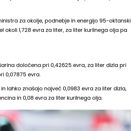
ministra za okolje, podnebje in energijo 95-oktanski
el okoli 1,728 evra za liter, za liter kurilnega olja pa
arina določena pri 0,42625 evra, za liter dizla pri
pri 0,07875 evra.
 lahko znašajo največ 0,0983 evra za liter dizla,
ina in 0,08 evra za liter kurilnega olja.