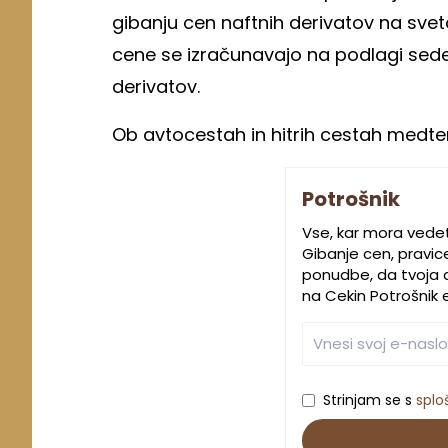
gibanju cen naftnih derivatov na sve
cene se izračunavajo na podlagi sed
derivatov.
Ob avtocestah in hitrih cestah medtem
Potrošnik
Vse, kar mora vede
Gibanje cen, pravic
ponudbe, da tvoja d
na Cekin Potrošnik 
Strinjam se s
splo