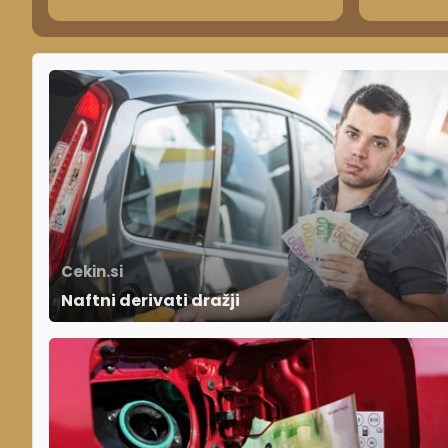
vinjetam
avtomob
Cekin.si
Naftni derivati dražji