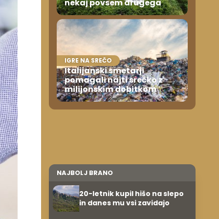
nekaj povsem drugega
IGRE NA SREČO
Italijanski smetarji
pomagali najti srečko z
milijonskim dobitkom
NAJBOLJ BRANO
20-letnik kupil hišo na slepo
in danes mu vsi zavidajo