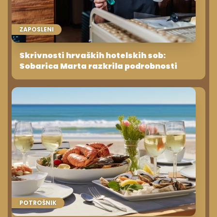
ZAPOSLENI
Skrivnosti hrvaških hotelskih sob:
Sobarica Marta razkrila podrobnosti
POTROŠNIK