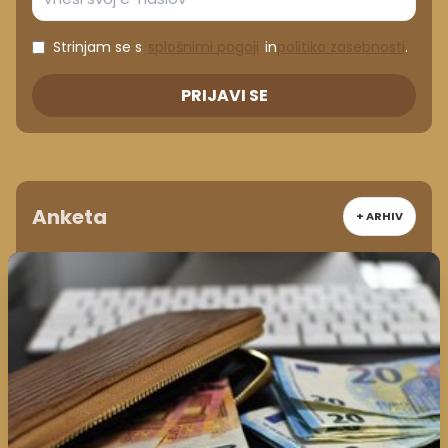
Strinjam se s
splošnimi pogoji
in
politiko zasebnosti
.
PRIJAVI SE
Anketa
+ ARHIV