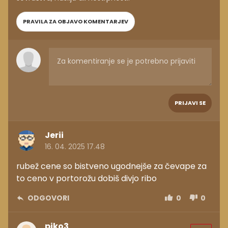
PRAVILA ZA OBJAVO KOMENTARJEV
PRIJAVI SE
Jerii
16. 04. 2025 17.48
rubež cene so bistveno ugodnejše za čevape za
to ceno v portorožu dobiš divjo ribo
ODGOVORI
0
0
piko3