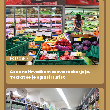
POTROŠNIK
Cene na Hrvaškem znova razburjajo.
Tokrat se je oglasil turist