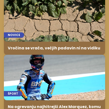
NOVICE
Vročina se vrača, večjih padavin ni na vidiku
ŠPORT
Na ogrevanju najhitrejši Alex Marquez, komu