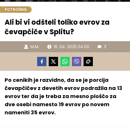
POTROŠNIK
Ali bi vi odšteli toliko evrov za
čevapčiče v Splitu?
M.M.
16. 04. 2025 04.00
3
Po cenikih je razvidno, da se je porcija
čevapčičev z devetih evrov podražila na 13
evrov ter da je treba za mesno ploščo za
dve osebi namesto 19 evrov po novem
nameniti 35 evrov.