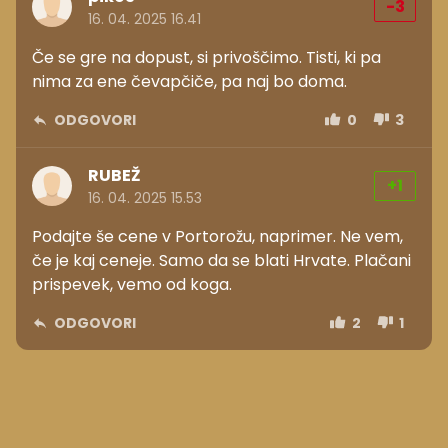
-3
16. 04. 2025 16.41
Če se gre na dopust, si privoščimo. Tisti, ki pa
nima za ene čevapčiče, pa naj bo doma.
ODGOVORI
0
3
RUBEŽ
+1
16. 04. 2025 15.53
Podajte še cene v Portorožu, naprimer. Ne vem,
če je kaj ceneje. Samo da se blati Hrvate. Plačani
prispevek, vemo od koga.
ODGOVORI
2
1