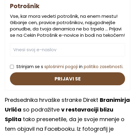
Potrošnik
Vse, kar mora vedeti potrošnik, na enem mestu!
Gibanje cen, pravice potrošnikov, najugodnejše
ponudbe, da tvoja denarnica ne bo trpela … Prijavi
se na Cekin Potrošnik e-novice in bodi na tekočem!
Strinjam se s
splošnimi pogoji
in
politiko zasebnosti
.
PRIJAVI SE
Predsednika hrvaške stranke Direkt
Branimirja
Urlića
so podražitve
v restavraciji blizu
Splita
tako presenetile, da je svoje mnenje o
tem objavil na Facebooku. Iz fotografij je