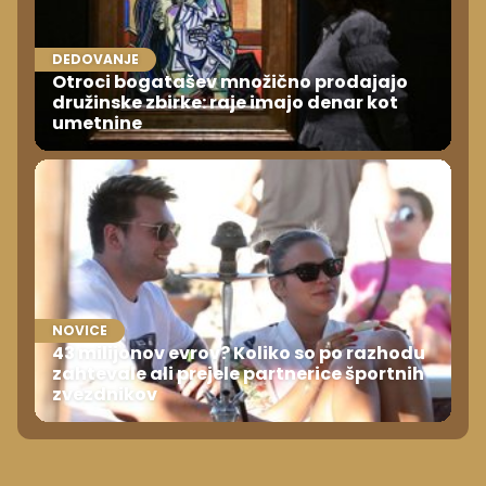
DEDOVANJE
Otroci bogatašev množično prodajajo
družinske zbirke: raje imajo denar kot
umetnine
NOVICE
43 milijonov evrov? Koliko so po razhodu
zahtevale ali prejele partnerice športnih
zvezdnikov