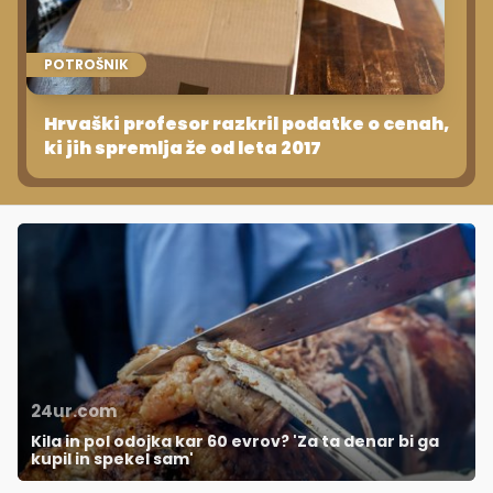
POTROŠNIK
Hrvaški profesor razkril podatke o cenah,
ki jih spremlja že od leta 2017
24ur.com
Kila in pol odojka kar 60 evrov? 'Za ta denar bi ga
kupil in spekel sam'