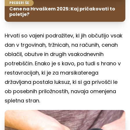
PREBERI ŠE
Cene na Hrvaškem 2025: Kaj pričakovati to
poletje?
Hrvati so vajeni podražitev, ki jih občutijo vsak
dan v trgovinah, tržnicah, na računih, cenah
oblačil, obutve in drugih vsakodnevnih
potrebščin. Enako je s kavo, pa tudi s hrano v
restavracijah, ki je za marsikaterega
državljana postala luksuz, ki si ga privošči le
ob posebnih priložnostih, navaja omenjena
spletna stran.