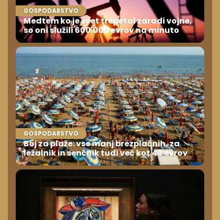
GOSPODARSTVO
Medtem ko je svet trepetal zaradi vojne,
so oni služili 600.000 evrov na minuto
GOSPODARSTVO
Boj za plaže: vse manj brezplačnih, za
ležalnik in senčnik tudi več kot 40 evrov