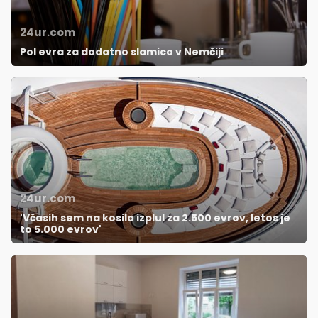
24ur.com
Pol evra za dodatno slamico v Nemčiji
24ur.com
'Včasih sem na kosilo izplul za 2.500 evrov, letos je
to 5.000 evrov'