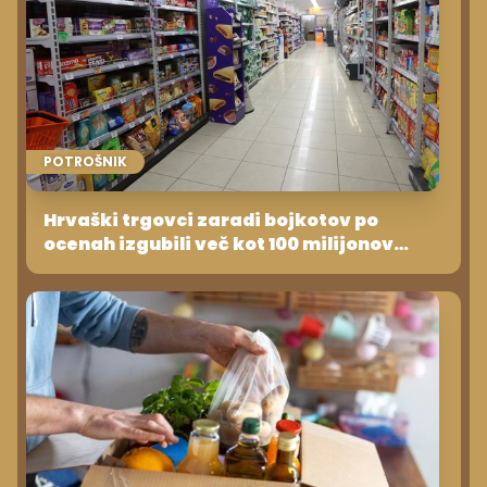
POTROŠNIK
Hrvaški trgovci zaradi bojkotov po
ocenah izgubili več kot 100 milijonov
evrov