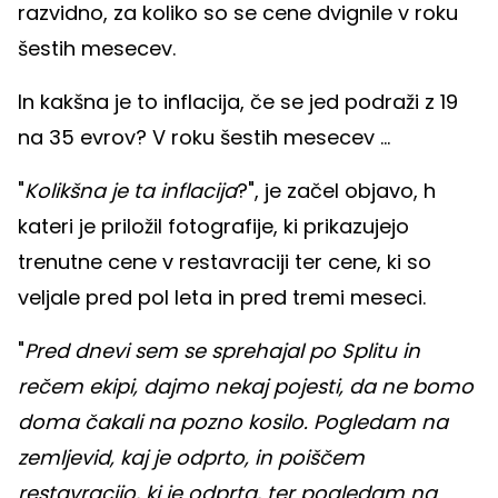
razvidno, za koliko so se cene dvignile v roku
šestih mesecev.
In kakšna je to inflacija, če se jed podraži z 19
na 35 evrov? V roku šestih mesecev ...
"
Kolikšna je ta inflacija
?", je začel objavo, h
kateri je priložil fotografije, ki prikazujejo
trenutne cene v restavraciji ter cene, ki so
veljale pred pol leta in pred tremi meseci.
"
Pred dnevi sem se sprehajal po Splitu in
rečem ekipi, dajmo nekaj pojesti, da ne bomo
doma čakali na pozno kosilo. Pogledam na
zemljevid, kaj je odprto, in poiščem
restavracijo, ki je odprta, ter pogledam na