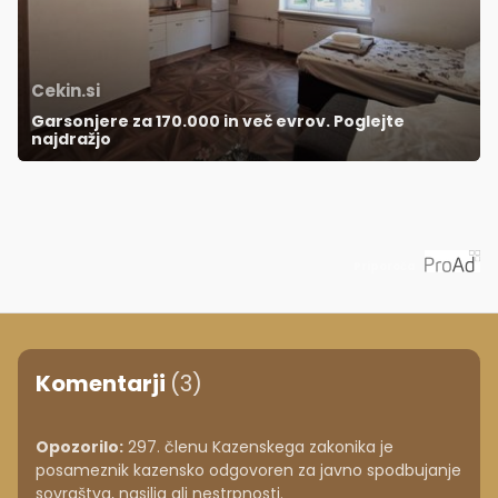
Cekin.si
Garsonjere za 170.000 in več evrov. Poglejte
najdražjo
Priporoča
Komentarji
(3)
Opozorilo:
297. členu Kazenskega zakonika je
posameznik kazensko odgovoren za javno spodbujanje
sovraštva, nasilja ali nestrpnosti.