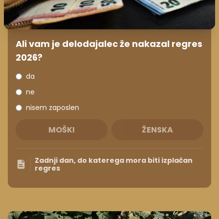
Ali vam je delodajalec že nakazal regres
2026?
da
ne
nisem zaposlen
MOŠKI
ŽENSKA
Zadnji dan, do katerega mora biti izplačan
regres