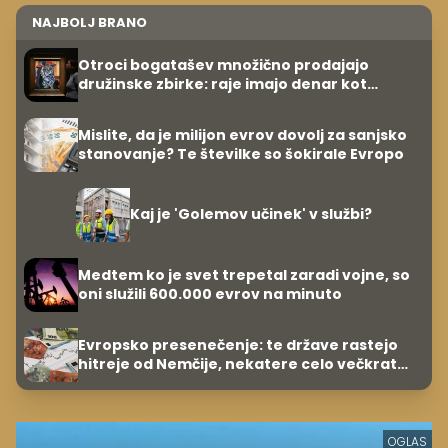
NAJBOLJ BRANO
Otroci bogatašev množično prodajajo
družinske zbirke: raje imajo denar kot
umetnine
Mislite, da je milijon evrov dovolj za sanjsko
stanovanje? Te številke so šokirale Evropo
Kaj je 'Golemov učinek' v službi?
Medtem ko je svet trepetal zaradi vojne, so
oni služili 600.000 evrov na minuto
Evropsko presenečenje: te države rastejo
hitreje od Nemčije, nekatere celo večkrat
hitreje
OGLAS