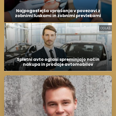
Najpogostejša vprašanja v povezavi z
zobnimi luskami in zobnimi prevlekami
OGLAS
Spletni avto oglasi spreminjajo način
nakupa in prodaje avtomobilov