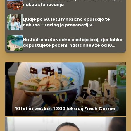
nakup stanovanja
Ljudje po 50. letu množično opuščajo te
nakupe – razlog je presenetljiv
Na Jadranu še vedno obstaja kraj, kjer lahko
dopustujete poceni: nastanitev že od 10
evrov, kosilo za pet evrov
10 let in več kot 1.300 lokacij Fresh Corner