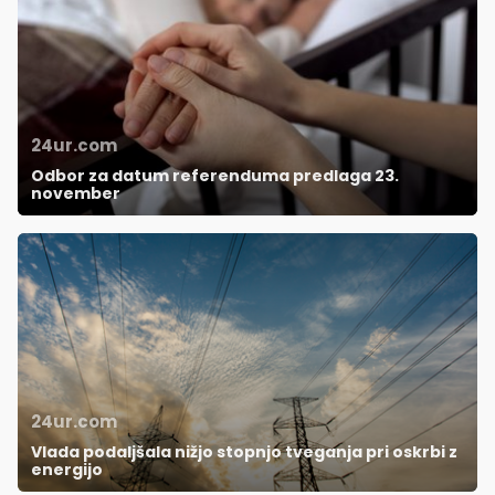
24ur.com
Odbor za datum referenduma predlaga 23.
november
24ur.com
Vlada podaljšala nižjo stopnjo tveganja pri oskrbi z
energijo