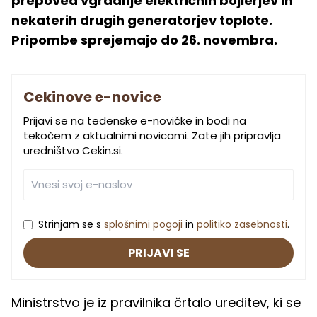
prepoved vgradnje električnih bojlerjev in
nekaterih drugih generatorjev toplote.
Pripombe sprejemajo do 26. novembra.
Cekinove e-novice
Prijavi se na tedenske e-novičke in bodi na
tekočem z aktualnimi novicami. Zate jih pripravlja
uredništvo Cekin.si.
Strinjam se s
splošnimi pogoji
in
politiko zasebnosti
.
PRIJAVI SE
Ministrstvo je iz pravilnika črtalo ureditev, ki se