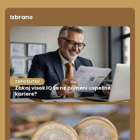
Izbrano
ZAPOSLITEV
Zakaj visok IQ še ne pomeni uspešne
kariere?