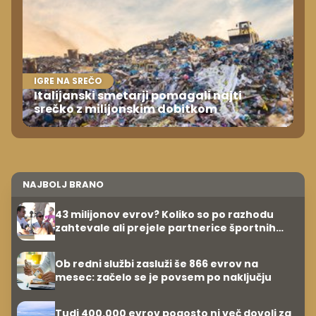
IGRE NA SREČO
Italijanski smetarji pomagali najti
srečko z milijonskim dobitkom
NAJBOLJ BRANO
43 milijonov evrov? Koliko so po razhodu
zahtevale ali prejele partnerice športnih
zvezdnikov
Ob redni službi zasluži še 866 evrov na
mesec: začelo se je povsem po naključju
Tudi 400.000 evrov pogosto ni več dovolj za