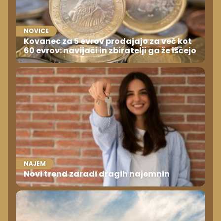
NOVICE
Kovanec za 5 evrov prodajajo za več kot
60 evrov: navijači in zbiratelji ga že iščejo
NAJEM
Novi trend zaradi dragih najemnin