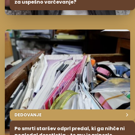
za uspešno varčevanje?
DEDOVANJE
Po smrti staršev odprl predal, ki ga nihče ni