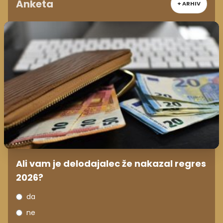
Anketa
+ ARHIV
Ali vam je delodajalec že nakazal regres
2026?
da
ne