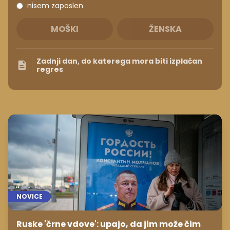
nisem zaposlen
MOŠKI
ŽENSKA
Zadnji dan, do katerega mora biti izplačan
regres
NOVICE
Ruske 'črne vdove': upajo, da jim može čim