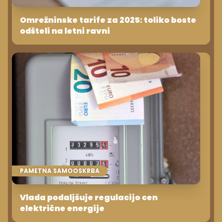
Omrežninske tarife za 2025: toliko boste
odšteli na letni ravni
PAMETNA SAMOOSKRBA
Vlada podaljšuje regulacijo cen
električne energije