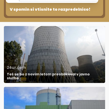
V spomin si vtisnite to razpredelnico!
24ur.com
Teš se bo z novim letom preoblikoval v javno
službo