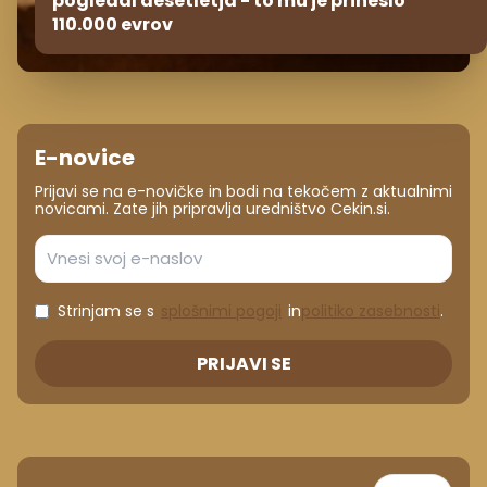
pogledal desetletja - to mu je prineslo
110.000 evrov
E-novice
Prijavi se na e-novičke in bodi na tekočem z aktualnimi
novicami. Zate jih pripravlja uredništvo Cekin.si.
Strinjam se s
splošnimi pogoji
in
politiko zasebnosti
.
PRIJAVI SE