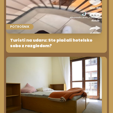
POTROŠNIK
Turisti na udaru: Ste plačali hotelsko
sobo z razgledom?