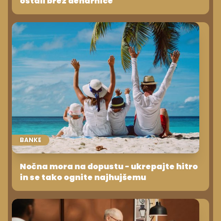
ostali brez denarnice
BANKE
Nočna mora na dopustu - ukrepajte hitro
in se tako ognite najhujšemu