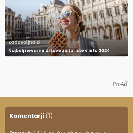
Zadovoljna.si
Najbolj nevarne države za turiste v letu 2024
Priporoča
Komentarji
(1)
Opozorilo:
297. členu Kazenskega zakonika je