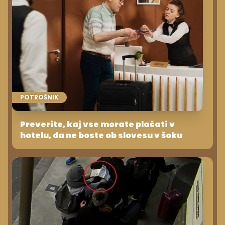
POTROŠNIK
Preverite, kaj vse morate plačati v
hotelu, da ne boste ob slovesu v šoku