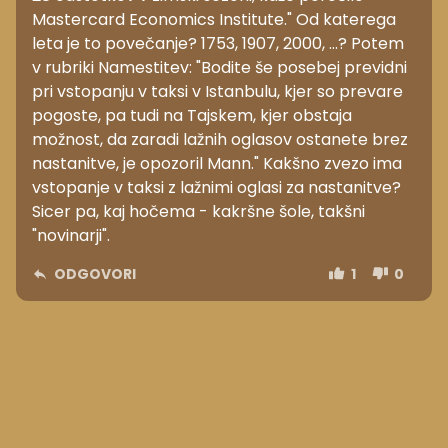
Mastercard Economics Institute." Od katerega
leta je to povečanje? 1753, 1907, 2000, ...? Potem
v rubriki Namestitev: "Bodite še posebej previdni
pri vstopanju v taksi v Istanbulu, kjer so prevare
pogoste, pa tudi na Tajskem, kjer obstaja
možnost, da zaradi lažnih oglasov ostanete brez
nastanitve, je opozoril Mann." Kakšno zvezo ima
vstopanje v taksi z lažnimi oglasi za nastanitve?
Sicer pa, kaj hočema - kakršne šole, takšni
"novinarji".
ODGOVORI
1
0