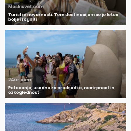
Moskisvet.com
Turisti v nevarnosti: Tem destinacijam se je letos
bolje izogniti
24ur.com
Potovanja, usodna za predsodke, nestrpnost in
ozkoglednost