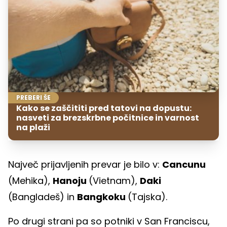
PREBERI ŠE
Kako se zaščititi pred tatovi na dopustu:
nasveti za brezskrbne počitnice in varnost
na plaži
Največ prijavljenih prevar je bilo v:
Cancunu
(Mehika),
Hanoju
(Vietnam),
Daki
(Bangladeš) in
Bangkoku
(Tajska).
Po drugi strani pa so potniki v San Franciscu,