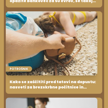
opazite bankovec za 50 evrov, se takoj
umaknite na varno
POTROŠNIK
Kako se zaščititi pred tatovi na dopustu:
nasveti za brezskrbne počitnice in
varnost na plaži