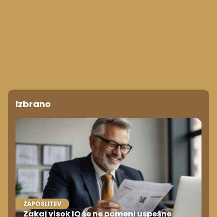
Izbrano
ZAPOSLITEV
Zakaj visok IQ še ne pomeni uspešne