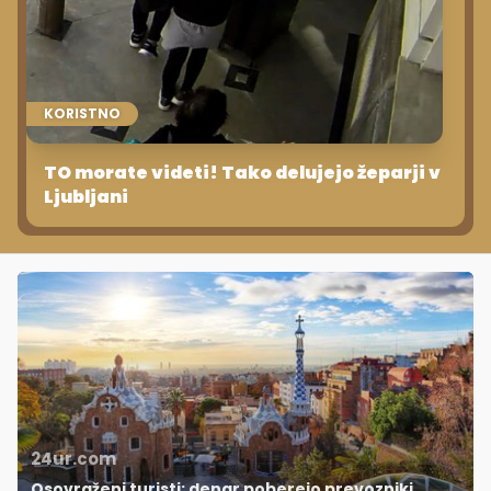
KORISTNO
TO morate videti! Tako delujejo žeparji v
Ljubljani
24ur.com
Osovraženi turisti: denar poberejo prevozniki,