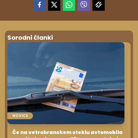
Sorodni članki
NOVICE
Če na vetrobranskem steklu avtomobila