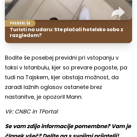
PREBERI ŠE
Turisti na udaru: Ste plačali hotelsko sobo z
razgledom?
Bodite še posebej previdni pri vstopanju v
taksi v Istanbulu, kjer so prevare pogoste, pa
tudi na Tajskem, kjer obstaja možnost, da
zaradi lažnih oglasov ostanete brez
nastanitve, je opozoril Mann.
Vir: CNBC in TPortal
Se vam zdijo informacije pomembne? Vam je
članek všeč? Delite ga s svojimi prijatelji!