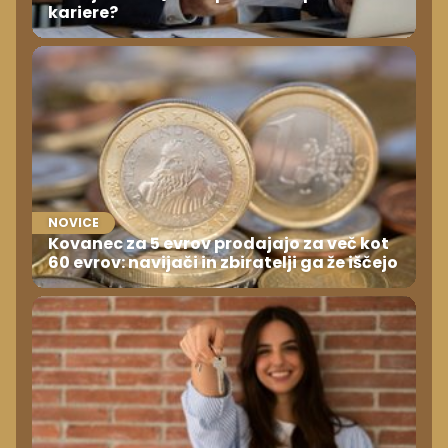
kariere?
NOVICE
Kovanec za 5 evrov prodajajo za več kot
60 evrov: navijači in zbiratelji ga že iščejo