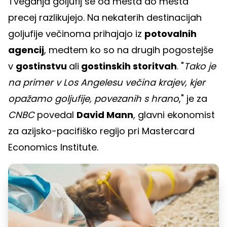
Tveganja goljufij se od mesta do mesta
precej razlikujejo. Na nekaterih destinacijah
goljufije večinoma prihajajo iz
potovalnih
agencij
, medtem ko so na drugih pogostejše
v
gostinstvu
ali
gostinskih storitvah
. "
Tako je
na primer v Los Angelesu večina krajev, kjer
opažamo goljufije, povezanih s hrano
," je za
CNBC
povedal
David Mann
, glavni ekonomist
za azijsko-pacifiško regijo pri Mastercard
Economics Institute.