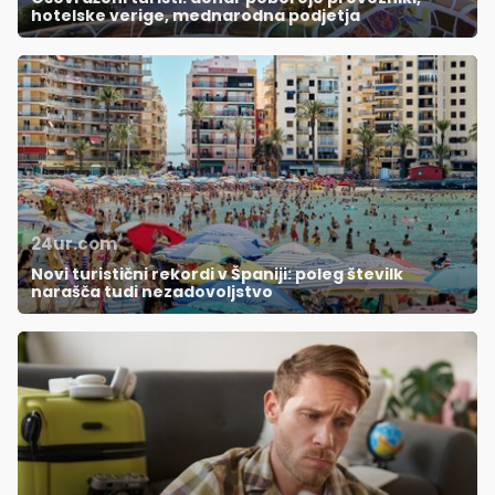
hotelske verige, mednarodna podjetja
24ur.com
Novi turistični rekordi v Španiji: poleg številk
narašča tudi nezadovoljstvo