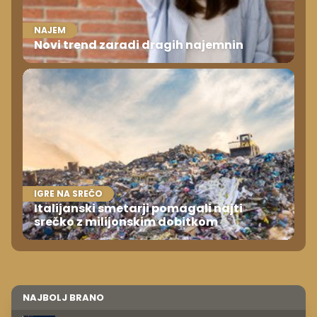
NAJEM
Novi trend zaradi dragih najemnin
IGRE NA SREČO
Italijanski smetarji pomagali najti
srečko z milijonskim dobitkom
NAJBOLJ BRANO