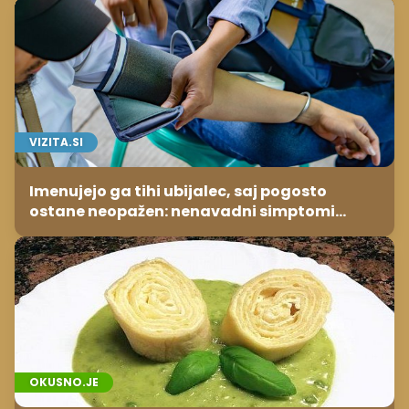
VIZITA.SI
Imenujejo ga tihi ubijalec, saj pogosto
ostane neopažen: nenavadni simptomi
visokega holesterola
OKUSNO.JE