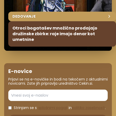
DEDOVANJE
Otroci bogatašev množično prodajajo
družinske zbirke: raje imajo denar kot
umetnine
E-novice
Prijavi se na e-novičke in bodi na tekočem z aktualnimi
novicami. Zate jih pripravlja uredništvo Cekin.si.
Strinjam se s
splošnimi pogoji
in
politiko zasebnosti
.