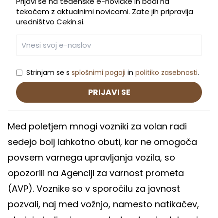
Prijavi se na tedenske e-novičke in bodi na
tekočem z aktualnimi novicami. Zate jih pripravlja
uredništvo Cekin.si.
Strinjam se s
splošnimi pogoji
in
politiko zasebnosti
.
PRIJAVI SE
Med poletjem mnogi vozniki za volan radi
sedejo bolj lahkotno obuti, kar ne omogoča
povsem varnega upravljanja vozila, so
opozorili na Agenciji za varnost prometa
(AVP). Voznike so v sporočilu za javnost
pozvali, naj med vožnjo, namesto natikačev,