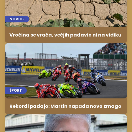
NOVICE
Vročina se vrača, večjih padavin ni na vidiku
ŠPORT
Rekordi padajo: Martin napada novo zmago