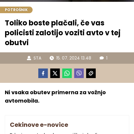
POTROŠNIK
Toliko boste plačali, če vas
policisti zalotijo voziti avto v tej
obutvi
STA
15. 07. 2024 13.48
1
Ni vsaka obutev primerna za vožnjo
avtomobila.
Cekinove e-novice