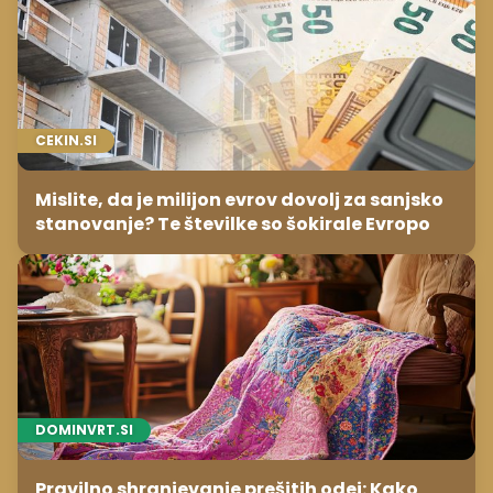
CEKIN.SI
Mislite, da je milijon evrov dovolj za sanjsko
stanovanje? Te številke so šokirale Evropo
DOMINVRT.SI
Pravilno shranjevanje prešitih odej: Kako