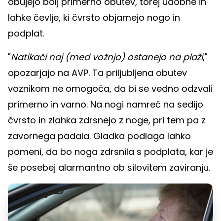
obujejo bolj primerno obutev, torej udobne in
lahke čevlje, ki čvrsto objamejo nogo in
podplat.
"
Natikači naj (med vožnjo) ostanejo na plaži
,"
opozarjajo na AVP. Ta priljubljena obutev
voznikom ne omogoča, da bi se vedno odzvali
primerno in varno. Na nogi namreč na sedijo
čvrsto in zlahka zdrsnejo z noge, pri tem pa z
zavornega padala. Gladka podlaga lahko
pomeni, da bo noga zdrsnila s podplata, kar je
še posebej alarmantno ob silovitem zaviranju.