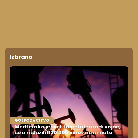
Izbrano
GOSPODARSTVO
Medtem ko je svet trepetal zaradi vojne,
so oni služili 600.000 evrov na minuto