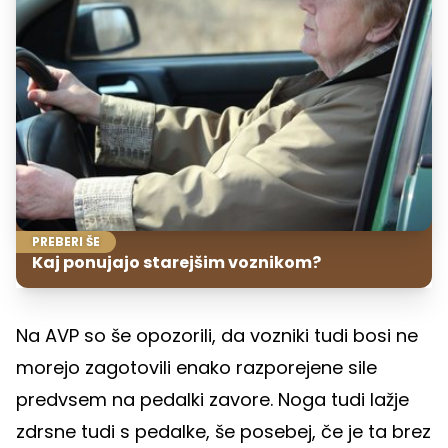
PREBERI ŠE
Kaj ponujajo starejšim voznikom?
Na AVP so še opozorili, da vozniki tudi bosi ne
morejo zagotovili enako razporejene sile
predvsem na pedalki zavore. Noga tudi lažje
zdrsne tudi s pedalke, še posebej, če je ta brez