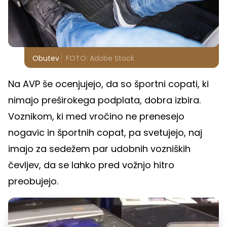
Obutev
FOTO: Adobe Stock
Na AVP še ocenjujejo, da so športni copati, ki
nimajo preširokega podplata, dobra izbira.
Voznikom, ki med vročino ne prenesejo
nogavic in športnih copat, pa svetujejo, naj
imajo za sedežem par udobnih vozniških
čevljev, da se lahko pred vožnjo hitro
preobujejo.