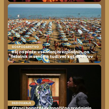
GOSPODARSTVO
Boj za plaže: vse manj brezplačnih, za
ležalnik in senčnik tudi več kot 40 evrov
DEDOVANJE
Otroci bogatašev množično prodajajo