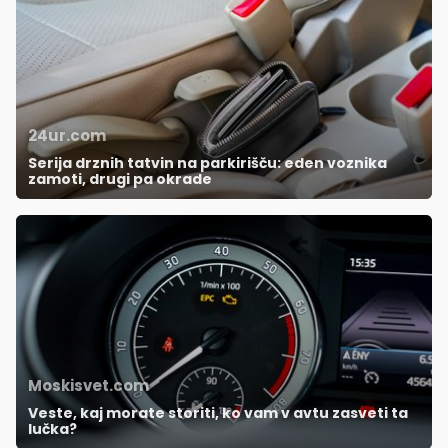
24ur.com
Serija drznih tatvin na parkirišču: eden voznika
zamoti, drugi pa okrade
Moskisvet.com
Veste, kaj morate storiti, ko vam v avtu zasveti ta
lučka?