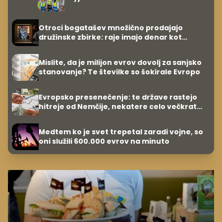
Otroci bogatašev množično prodajajo
družinske zbirke: raje imajo denar kot
umetnine
Mislite, da je milijon evrov dovolj za sanjsko
stanovanje? Te številke so šokirale Evropo
Evropsko presenečenje: te države rastejo
hitreje od Nemčije, nekatere celo večkrat
hitreje
Medtem ko je svet trepetal zaradi vojne, so
oni služili 600.000 evrov na minuto