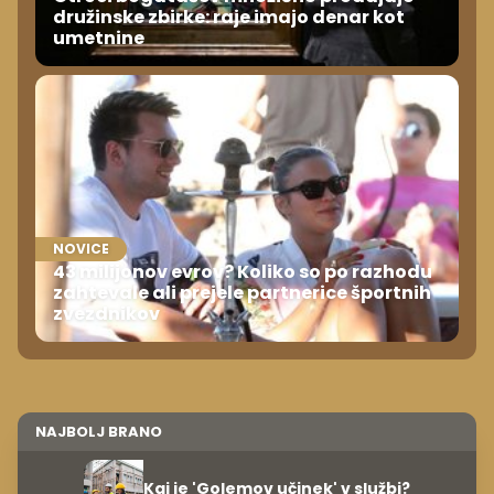
družinske zbirke: raje imajo denar kot
umetnine
NOVICE
43 milijonov evrov? Koliko so po razhodu
zahtevale ali prejele partnerice športnih
zvezdnikov
NAJBOLJ BRANO
Kaj je 'Golemov učinek' v službi?