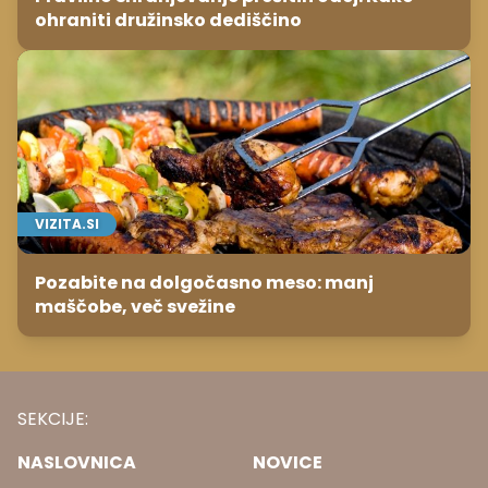
ohraniti družinsko dediščino
VIZITA.SI
Pozabite na dolgočasno meso: manj
maščobe, več svežine
SEKCIJE:
NASLOVNICA
NOVICE