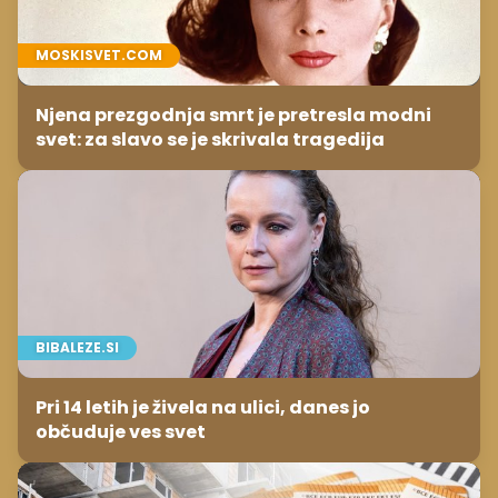
MOSKISVET.COM
Njena prezgodnja smrt je pretresla modni
svet: za slavo se je skrivala tragedija
BIBALEZE.SI
Pri 14 letih je živela na ulici, danes jo
občuduje ves svet