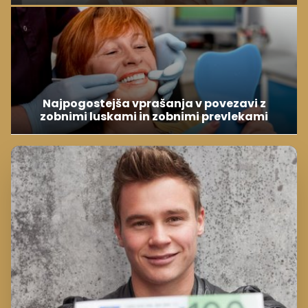
Najpogostejša vprašanja v povezavi z
zobnimi luskami in zobnimi prevlekami