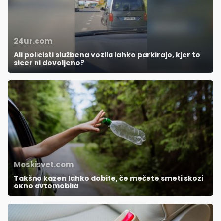
24ur.com
Ali policisti službena vozila lahko parkirajo, kjer to
sicer ni dovoljeno?
Moskisvet.com
Takšno kazen lahko dobite, če mečete smeti skozi
okno avtomobila