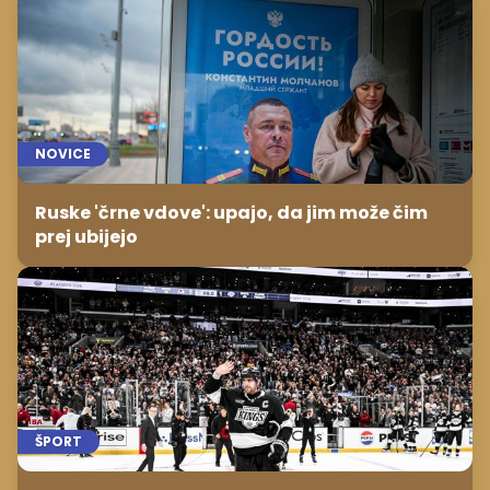
NOVICE
Ruske 'črne vdove': upajo, da jim može čim
prej ubijejo
ŠPORT