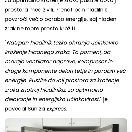
Za optimalno kroženje zraka pustite dovolj
prostora med živili. Prenatrpan hladilnik
povzroči večjo porabo energije, saj hladen
zrak ne more prosto krožiti.
"
Natrpan hladilnik težko ohranja učinkovito
kroženje hladnega zraka. To pomeni, da
morajo ventilator naprave, kompresor in
druge komponente delati težje in porabiti več
energije. Pustite dovolj prostora za kroženje
zraka znotraj hladilnika, za optimalno
delovanje in energijsko učinkovitost
," je
povedal Sun za
Express
.