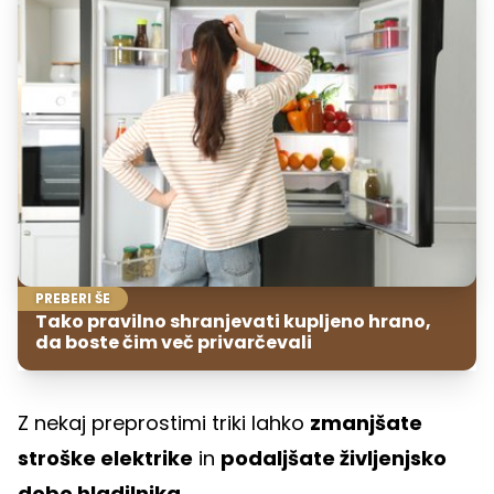
PREBERI ŠE
Tako pravilno shranjevati kupljeno hrano,
da boste čim več privarčevali
Z nekaj preprostimi triki lahko
zmanjšate
stroške elektrike
in
podaljšate življenjsko
dobo hladilnika
.