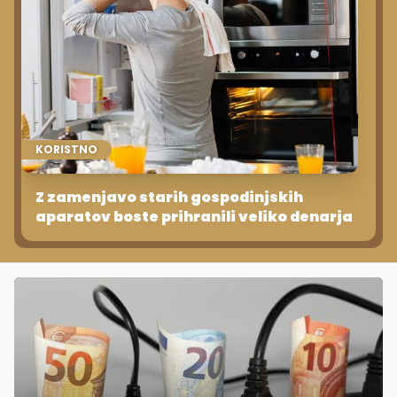
KORISTNO
Z zamenjavo starih gospodinjskih
aparatov boste prihranili veliko denarja