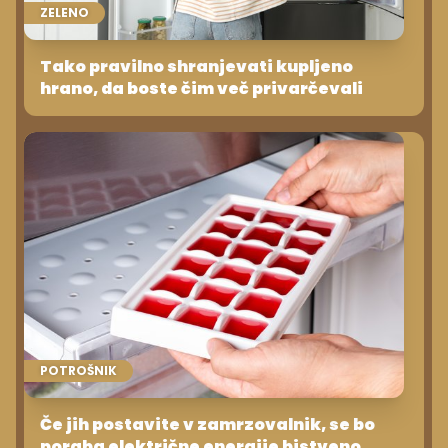
ZELENO
Tako pravilno shranjevati kupljeno
hrano, da boste čim več privarčevali
POTROŠNIK
Če jih postavite v zamrzovalnik, se bo
poraba električne energije bistveno