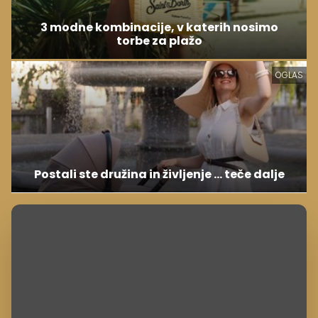
3 modne kombinacije, v katerih nosimo
torbe za plažo
OGLAS
Postali ste družina in življenje ... teče dalje