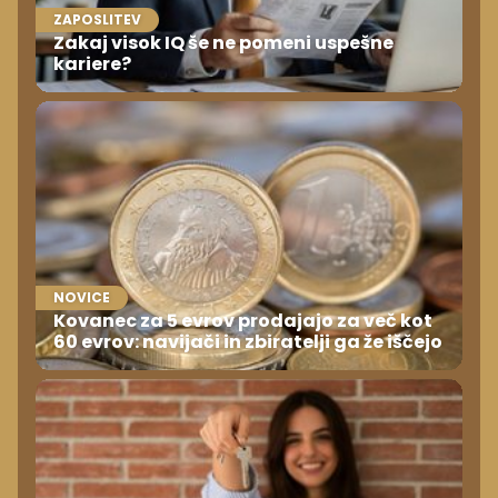
ZAPOSLITEV
Zakaj visok IQ še ne pomeni uspešne
kariere?
NOVICE
Kovanec za 5 evrov prodajajo za več kot
60 evrov: navijači in zbiratelji ga že iščejo