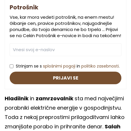
Potrošnik
Vse, kar mora vedeti potrošnik, na enem mestu!
Gibanje cen, pravice potrošnikov, najugodnejše
ponudbe, da tvoja denarnica ne bo trpela … Prijavi
se na Cekin Potrošnik e-novice in bodi na tekočem!
Strinjam se s
splošnimi pogoji
in
politiko zasebnosti
.
PRIJAVI SE
Hladilnik
in
zamrzovalnik
sta med največjimi
porabniki električne energije v gospodinjstvu.
Toda z nekaj preprostimi prilagoditvami lahko
zmanjšate porabo in prihranite denar.
Salah