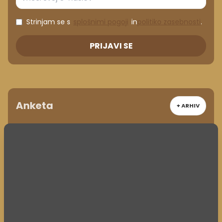
Strinjam se s
splošnimi pogoji
in
politiko zasebnosti
.
PRIJAVI SE
Anketa
+ ARHIV