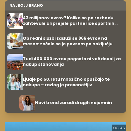
NAJBOLJ BRANO
43 milijonov evrov? Koliko so po razhodu
zahtevale ali prejele partnerice športnih
zvezdnikov
Ob redni službi zasluži še 866 evrov na
mesec: začelo se je povsem po naključju
Tudi 400.000 evrov pogosto ni več dovolj za
nakup stanovanja
Ljudje po 50. letu množično opuščajo te
nakupe – razlog je presenetljiv
Novi trend zaradi dragih najemnin
OGLAS