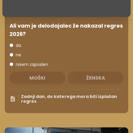
Ali vam je delodajalec že nakazal regres
2026?
da
ne
nisem zaposlen
MOŠKI
ŽENSKA
Zadnji dan, do katerega mora biti izplačan
regres