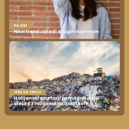
NAJEM
Novi trend zaradi dragih najemnin
IGRE NA SREČO
Italijanski smetarji pomagali najti
srečko z milijonskim dobitkom