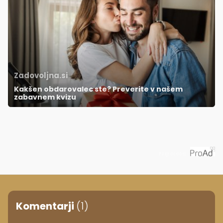
Zadovoljna.si
Kakšen obdarovalec ste? Preverite v našem
zabavnem kvizu
Priporoča
Komentarji
(1)