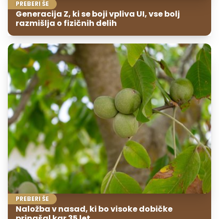
PREBERI ŠE
Generacija Z, ki se boji vpliva UI, vse bolj
razmišlja o fizičnih delih
PREBERI ŠE
Naložba v nasad, ki bo visoke dobičke
prinašal kar 35 let