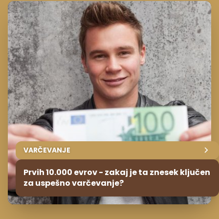
VARČEVANJE
Prvih 10.000 evrov - zakaj je ta znesek ključen
za uspešno varčevanje?