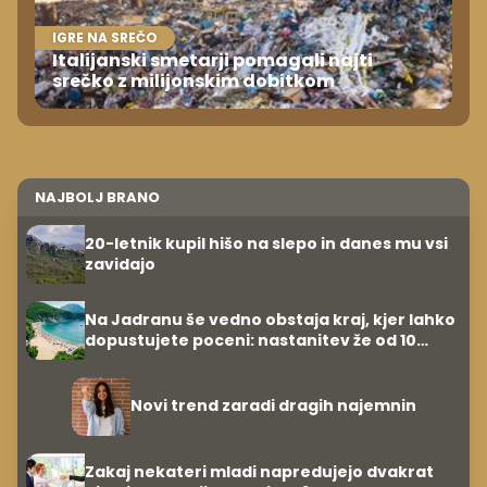
IGRE NA SREČO
Italijanski smetarji pomagali najti
srečko z milijonskim dobitkom
NAJBOLJ BRANO
20-letnik kupil hišo na slepo in danes mu vsi
zavidajo
Na Jadranu še vedno obstaja kraj, kjer lahko
dopustujete poceni: nastanitev že od 10
evrov, kosilo za pet evrov
Novi trend zaradi dragih najemnin
Zakaj nekateri mladi napredujejo dvakrat