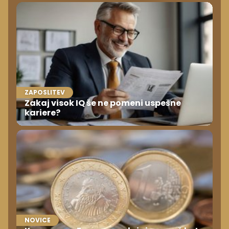
ZAPOSLITEV
Zakaj visok IQ še ne pomeni uspešne
kariere?
NOVICE