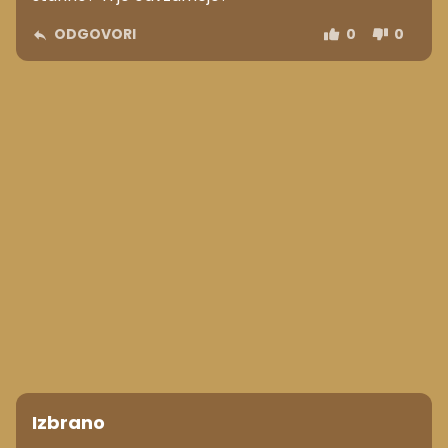
ODGOVORI
0
0
Izbrano