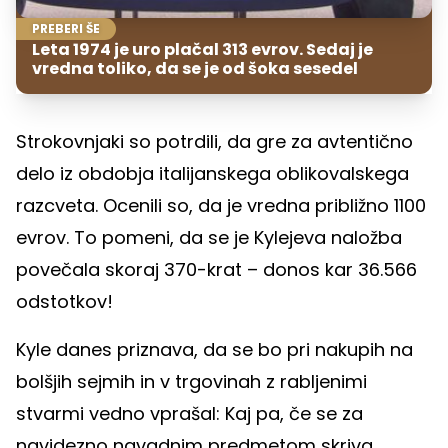
PREBERI ŠE
Leta 1974 je uro plačal 313 evrov. Sedaj je
vredna toliko, da se je od šoka sesedel
Strokovnjaki so potrdili, da gre za avtentično
delo iz obdobja italijanskega oblikovalskega
razcveta. Ocenili so, da je vredna približno 1100
evrov. To pomeni, da se je Kylejeva naložba
povečala skoraj 370-krat – donos kar 36.566
odstotkov!
Kyle danes priznava, da se bo pri nakupih na
bolšjih sejmih in v trgovinah z rabljenimi
stvarmi vedno vprašal: Kaj pa, če se za
navidezno navadnim predmetom skriva