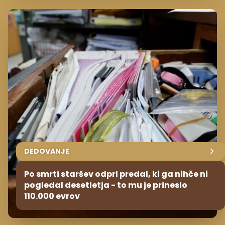
DEDOVANJE
Po smrti staršev odprl predal, ki ga nihče ni
pogledal desetletja - to mu je prineslo
110.000 evrov