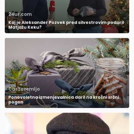
24ur.com
Kaj je Aleksander Pozvek pred silvestrovim podaril
Matjažu Keku?
Caszazemljo
Ponovoletna izmenjevalnica daril na krožni srčni
pogon