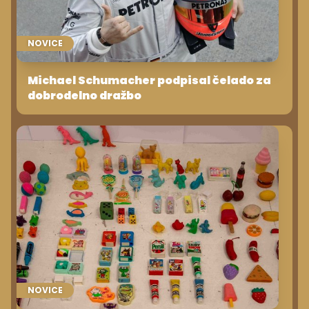
NOVICE
Michael Schumacher podpisal čelado za
dobrodelno dražbo
NOVICE