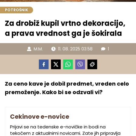
POTROŠNIK
Za drobiž kupil vrtno dekoracijo,
a prava vrednost ga je šokirala
M.M.
11. 08. 2025 03.58
1
Za ceno kave je dobil predmet, vreden celo
premoženje. Kako bi se odzvali vi?
Cekinove e-novice
Prijavi se na tedenske e-novičke in bodi na
tekočem z aktualnimi novicami. Zate jih pripravlja