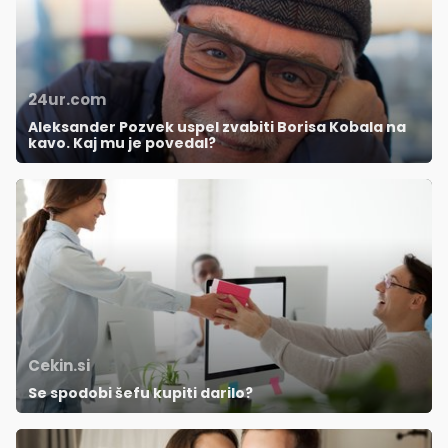
24ur.com
Aleksander Pozvek uspel zvabiti Borisa Kobala na
kavo. Kaj mu je povedal?
Cekin.si
Se spodobi šefu kupiti darilo?