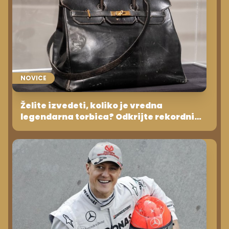
NOVICE
Želite izvedeti, koliko je vredna
legendarna torbica? Odkrijte rekordni
znesek