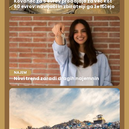
Kovanec za 5 evrov prodajajo za več kot
60 evrov: navijači in zbiratelji ga že iščejo
NAJEM
Novi trend zaradi dragih najemnin