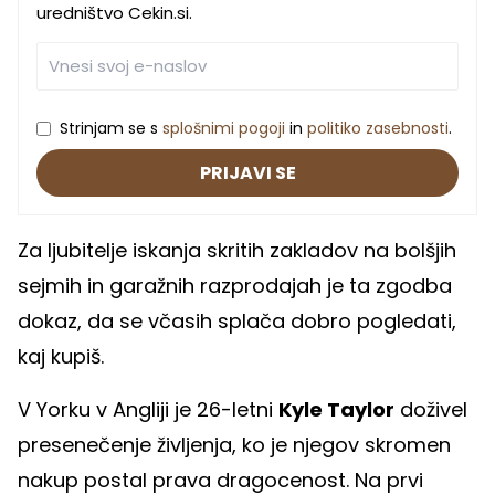
uredništvo Cekin.si.
Strinjam se s
splošnimi pogoji
in
politiko zasebnosti
.
PRIJAVI SE
Za ljubitelje iskanja skritih zakladov na bolšjih
sejmih in garažnih razprodajah je ta zgodba
dokaz, da se včasih splača dobro pogledati,
kaj kupiš.
V Yorku v Angliji je 26-letni
Kyle Taylor
doživel
presenečenje življenja, ko je njegov skromen
nakup postal prava dragocenost. Na prvi