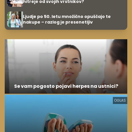
hitreje od svojih vrstnikov?
Ljudje po 50. letu množično opuščajo te
nakupe – razlog je presenetljiv
Se vam pogosto pojavi herpes na ustnici?
OGLAS