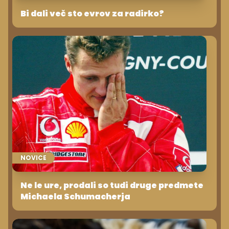
Bi dali več sto evrov za radirko?
NOVICE
Ne le ure, prodali so tudi druge predmete
Michaela Schumacherja