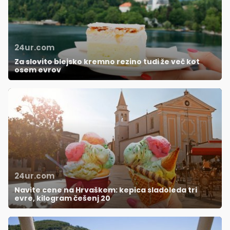
24ur.com
Za slovito blejsko kremno rezino tudi že več kot
osem evrov
24ur.com
Navite cene na Hrvaškem: kepica sladoleda tri
evre, kilogram češenj 20