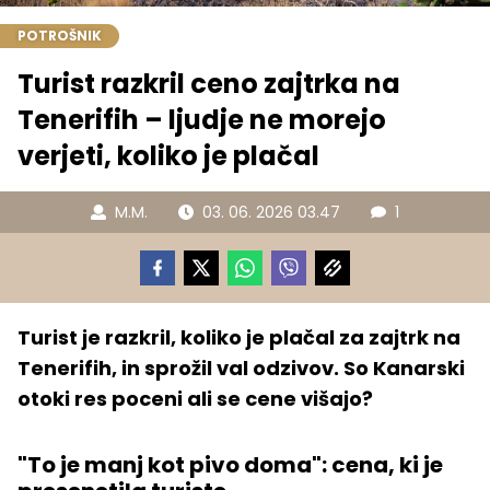
POTROŠNIK
Turist razkril ceno zajtrka na
Tenerifih – ljudje ne morejo
verjeti, koliko je plačal
M.M.
03. 06. 2026 03.47
1
Turist je razkril, koliko je plačal za zajtrk na
Tenerifih, in sprožil val odzivov. So Kanarski
otoki res poceni ali se cene višajo?
"To je manj kot pivo doma": cena, ki je