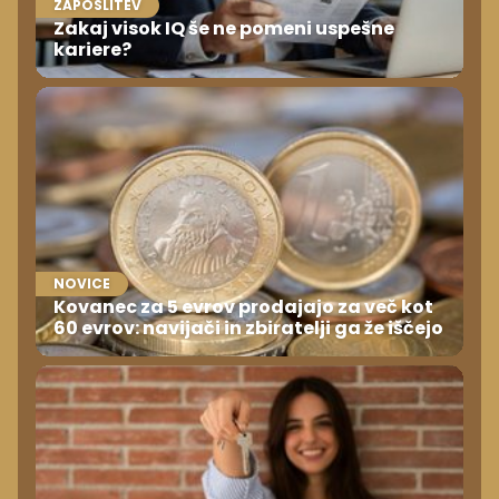
ZAPOSLITEV
Zakaj visok IQ še ne pomeni uspešne
kariere?
NOVICE
Kovanec za 5 evrov prodajajo za več kot
60 evrov: navijači in zbiratelji ga že iščejo