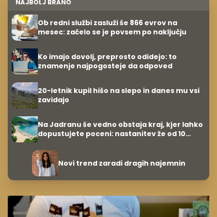
NAJBOLJ BRANO
Ob redni službi zasluži še 866 evrov na
mesec: začelo se je povsem po naključju
Ko imajo dovolj, preprosto odidejo: to
znamenje najpogosteje da odpoved
20-letnik kupil hišo na slepo in danes mu vsi
zavidajo
Na Jadranu še vedno obstaja kraj, kjer lahko
dopustujete poceni: nastanitev že od 10
evrov, kosilo za pet evrov
Novi trend zaradi dragih najemnin