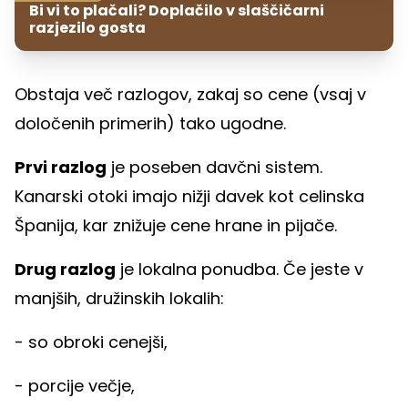
Bi vi to plačali? Doplačilo v slaščičarni
razjezilo gosta
Obstaja več razlogov, zakaj so cene (vsaj v
določenih primerih) tako ugodne.
Prvi razlog
je poseben davčni sistem.
Kanarski otoki imajo nižji davek kot celinska
Španija, kar znižuje cene hrane in pijače.
Drug razlog
je lokalna ponudba. Če jeste v
manjših, družinskih lokalih:
- so obroki cenejši,
- porcije večje,