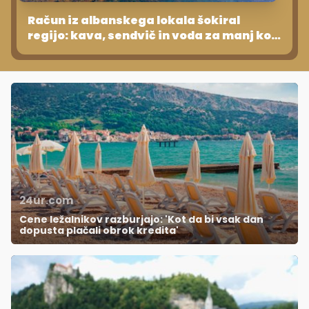
Račun iz albanskega lokala šokiral
regijo: kava, sendvič in voda za manj kot
5 evrov!
24ur.com
Cene ležalnikov razburjajo: 'Kot da bi vsak dan
dopusta plačali obrok kredita'