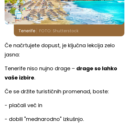
Tenerife
FOTO: Shutterstock
Če načrtujete dopust, je ključna lekcija zelo
jasna:
Tenerife niso nujno drage –
drage so lahko
vaše izbire
.
Če se držite turističnih promenad, boste:
- plačali več in
- dobili "mednarodno" izkušnjo.