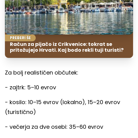
PREBERI ŠE
Račun za pijačo iz Crikvenice: tokrat se
pritožujejo Hrvati. Kaj bodo rekli tuji turisti?
Za bolj realističen občutek:
- zajtrk: 5–10 evrov
- kosilo: 10–15 evrov (lokalno), 15–20 evrov
(turistično)
- večerja za dve osebi: 35–60 evrov