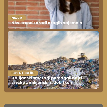
NAJEM
Novi trend zaradi dragih najemnin
IGRE NA SREČO
Italijanski smetarji pomagali najti
srečko z milijonskim dobitkom