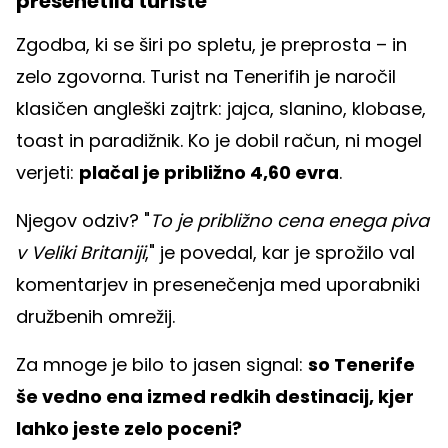
presenetila turiste
Zgodba, ki se širi po spletu, je preprosta – in
zelo zgovorna. Turist na Tenerifih je naročil
klasičen angleški zajtrk: jajca, slanino, klobase,
toast in paradižnik. Ko je dobil račun, ni mogel
verjeti:
plačal je približno 4,60 evra
.
Njegov odziv? "
To je približno cena enega piva
v Veliki Britaniji
," je povedal, kar je sprožilo val
komentarjev in presenečenja med uporabniki
družbenih omrežij.
Za mnoge je bilo to jasen signal:
so Tenerife
še vedno ena izmed redkih destinacij, kjer
lahko jeste zelo poceni?