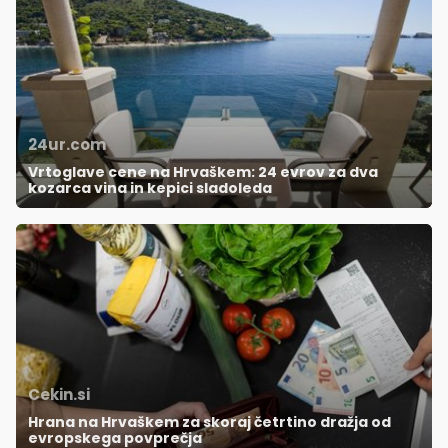
24ur.com
Vrtoglave cene na Hrvaškem: 24 evrov za dva
kozarca vina in kepici sladoleda
Cekin.si
Hrana na Hrvaškem za skoraj četrtino dražja od
evropskega povprečja