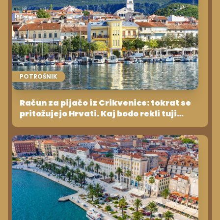
POTROŠNIK
Račun za pijačo iz Crikvenice: tokrat se
pritožujejo Hrvati. Kaj bodo rekli tuji
turisti?