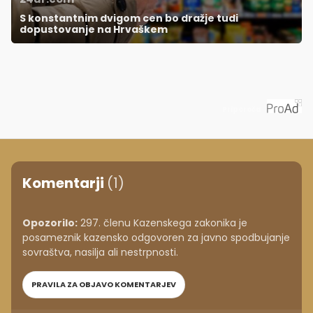
S konstantnim dvigom cen bo dražje tudi
dopustovanje na Hrvaškem
Priporoča
Komentarji
(1)
Opozorilo:
297. členu Kazenskega zakonika je
posameznik kazensko odgovoren za javno spodbujanje
sovraštva, nasilja ali nestrpnosti.
PRAVILA ZA OBJAVO KOMENTARJEV