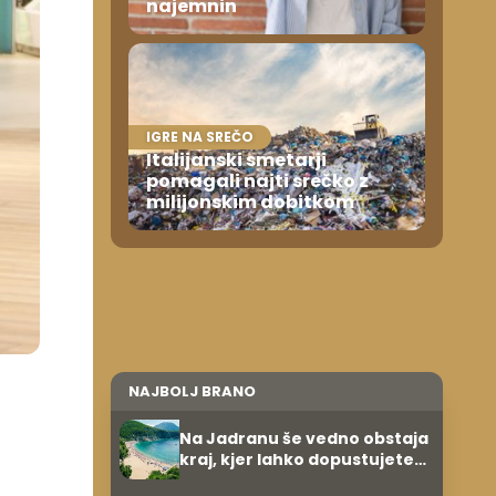
najemnin
IGRE NA SREČO
Italijanski smetarji
pomagali najti srečko z
milijonskim dobitkom
NAJBOLJ BRANO
Na Jadranu še vedno obstaja
kraj, kjer lahko dopustujete
poceni: nastanitev že od 10