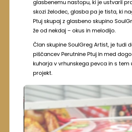
glasbenemu nastopu, ki je ustvaril pra
skozi želodec, glasba pa je tista, ki 
Ptuj skupaj z glasbeno skupino SoulGre
že od nekdaj – okus in melodijo.
Član skupine SoulGreg Artist, je tudi 
piščancev Perutnine Ptuj in med dogo
kuharja v vrhunskega pevca in s tem u
projekt.