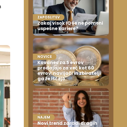
m
ZAPOSLITEV
Zakaj visok IQ še ne pomeni
uspešne kariere?
NOVICE
Kovanec za 5 evrov
prodajajo za več kot 60
evrov: navijači in zbiratelji
ga že iščejo
NAJEM
Novi trend zaradi dragih