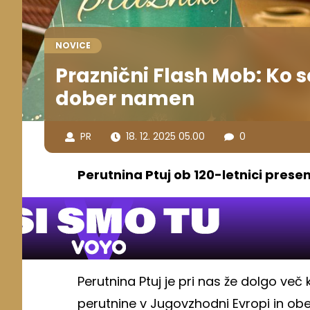
NOVICE
Praznični Flash Mob: Ko s
dober namen
PR
18. 12. 2025 05.00
0
Perutnina Ptuj ob 120-letnici presene
Perutnina Ptuj je pri nas že dolgo več 
perutnine v Jugovzhodni Evropi in ob