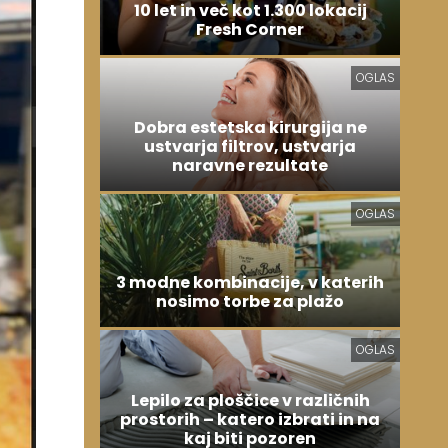
10 let in več kot 1.300 lokacij
Fresh Corner
OGLAS
Dobra estetska kirurgija ne
ustvarja filtrov, ustvarja
naravne rezultate
OGLAS
3 modne kombinacije, v katerih
nosimo torbe za plažo
OGLAS
Lepilo za ploščice v različnih
prostorih – katero izbrati in na
kaj biti pozoren