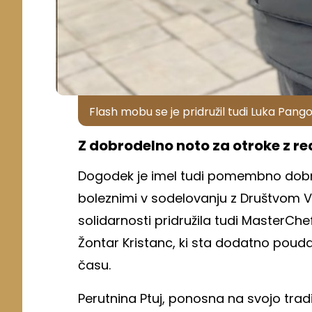
Flash mobu se je pridružil tudi Luka Pango
Z dobrodelno noto za otroke z r
Dogodek je imel tudi pomembno dobr
boleznimi v sodelovanju z Društvom Vil
solidarnosti pridružila tudi MasterChe
Žontar Kristanc, ki sta dodatno pou
času.
Perutnina Ptuj, ponosna na svojo tradici