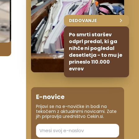
DEDOVANJE
Po smrti staršev
odprl predal, ki ga
nihče ni pogledal
desetletja - to mu je
prineslo 110.000
evrov
E-novice
Prijavi se na e-novičke in bodi na
tekočem z aktualnimi novicami. Zate
jih pripravlja uredništvo Cekin.si.