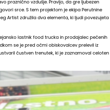
vo praznično vzdušje. Pravijo, da gre ljubezen
nagovori srce. S tem projektom je ekipa Perutnine
g Artist združila dva elementa, ki ljudi povezujeta
dejansko lastnik food trucka in prodajalec pečenih
dkom se je pred očmi obiskovalcev prelevil iz
stvaril čustven trenutek, ki je zaznamoval celoten