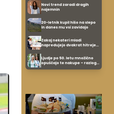
evrov, kosilo za pet evrov
Novi trend zaradi dragih
najemnin
20-letnik kupil hišo na slepo
in danes mu vsi zavidajo
Zakaj nekateri mladi
napredujejo dvakrat hitreje
od svojih vrstnikov?
Ljudje po 50. letu množično
opuščajo te nakupe – razlog
je presenetljiv