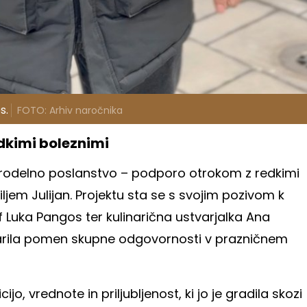
s.
FOTO: Arhiv naročnika
edkimi boleznimi
odelno poslanstvo – podporo otrokom z redkimi
jem Julijan. Projektu sta se s svojim pozivom k
f Luka Pangos ter kulinarična ustvarjalka Ana
darila pomen skupne odgovornosti v prazničnem
jo, vrednote in priljubljenost, ki jo je gradila skozi