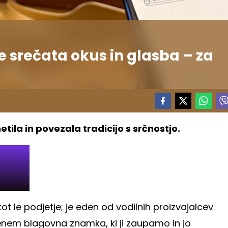
e srečata okus in glasba – za
tila in povezala tradicijo s srčnostjo.
kot le podjetje; je eden od vodilnih proizvajalcev
enem blagovna znamka, ki ji zaupamo in jo