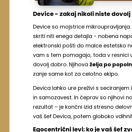
Device - zakaj nikoli niste dovolj
Device so mojstrice mikroupravljanja. 
skriti niti enega detajla - nobena na
elektronski pošti do malce estetsko ne
vam s tem pomagajo, toda v resnici us
dovolj dobro. Njihova
želja po popoln
zanje same kot za celotno ekipo.
Devica lahko ure preživi s seciranjem i
in samozavest. In čeprav so njihovi na
rezultat – je končni izid stresno delovn
vaš šef Devica, potem globoko vdihnite 
Egocentrični levi: ko je vaš šef 