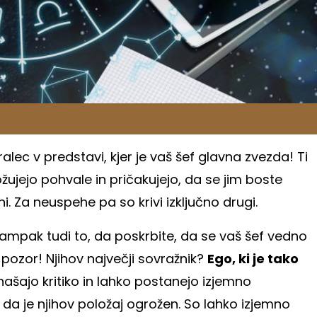
alec v predstavi, kjer je vaš šef glavna zvezda! Ti
žujejo pohvale in pričakujejo, da se jim boste
hi. Za neuspehe pa so krivi izključno drugi.
ampak tudi to, da poskrbite, da se vaš šef vedno
ozor! Njihov največji sovražnik?
Ego, ki je tako
enašajo kritiko in lahko postanejo izjemno
, da je njihov položaj ogrožen. So lahko izjemno