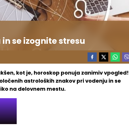
in se izognite stresu
takšen, kot je, horoskop ponuja zanimiv vpogled!
ločenih astroloških znakov pri vodenju in se
miko na delovnem mestu.