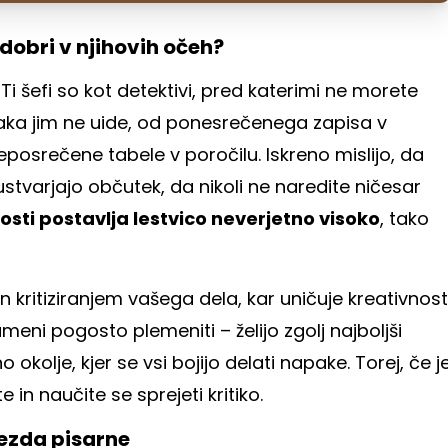
 dobri v njihovih očeh?
Ti šefi so kot detektivi, pred katerimi ne morete
paka jim ne uide, od ponesrečenega zapisa v
posrečene tabele v poročilu. Iskreno mislijo, da
tvarjajo občutek, da nikoli ne naredite ničesar
osti postavlja lestvico neverjetno visoko
, tako
n kritiziranjem vašega dela, kar uničuje kreativnost
meni pogosto plemeniti – želijo zgolj najboljši
o okolje, kjer se vsi bojijo delati napake. Torej, če j
in naučite se sprejeti kritiko.
zvezda pisarne