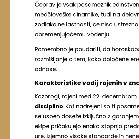
Čeprav je vsak posameznik edinstven
medčloveške dinamike, tudi na delov
zodiakalne lastnosti, če niso ustrezno
obremenjujočemu vodenju.
Pomembno je poudariti, da horoskops
razmišljanje o tem, kako določene ene
odnose.
Karakteristike vodij rojenih v z
Kozorogi, rojeni med 22. decembrom i
disciplino
. Kot nadrejeni so ti posame
se uspeh doseže izključno z garanjem, b
ekipe pričakujejo enako stopnjo pred
ure, izjemno visoke standarde in neneh