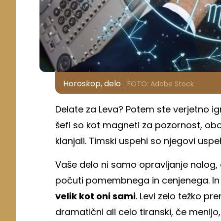
Horoskop, delo
FOTO: Adobe Stock
Delate za Leva? Potem ste verjetno igr
šefi so kot magneti za pozornost, obo
klanjali. Timski uspehi so njegovi uspe
Vaše delo ni samo opravljanje nalog, 
počuti pomembnega in cenjenega. In p
velik kot oni sami
. Levi zelo težko pr
dramatični ali celo tiranski, če menijo