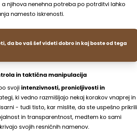
i, a njihova nenehna potreba po potrditvi lahko
vanja namesto iskrenosti.
i, da bo vaš šef videti dobro in kaj boste od tega
ontrola in taktična manipulacija
 po svoji
intenzivnosti, pronicljivosti in
rategi, ki vedno razmišljajo nekaj korakov vnaprej in
arni - tudi tisto, kar mislite, da ste uspešno prikrili
ojalnost in transparentnost, medtem ko sami
zkrivajo svojih resničnih namenov.