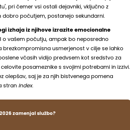
 pri čemer vsi ostali dejavniki, vključno z
im dobro počutjem, postanejo sekundarni.
ogi izhaja iz njihove izrazite emocionalne
imal o vašem počutju, ampak bo neposredno
va brezkompromisna usmerjenost v cilje se lahko
aposlene včasih vidijo predvsem kot sredstvo za
 celovite posameznike s svojimi potrebami in izzivi.
brez olepšav, saj je za njih bistvenega pomena
na stran
Index
.
 2026 zamenjal službo?