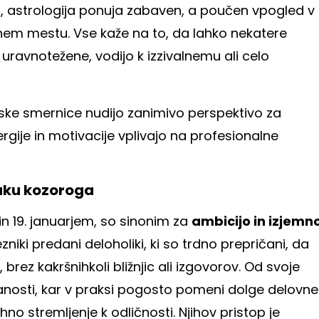
, astrologija ponuja zabaven, a poučen vpogled v
nem mestu. Vse kaže na to, da lahko nekatere
 uravnotežene, vodijo k izzivalnemu ali celo
ke smernice nudijo zanimivo perspektivo za
rgije in motivacije vplivajo na profesionalne
naku kozoroga
n 19. januarjem, so sinonim za
ambicijo in izjemn
zniki predani deloholiki, ki so trdno prepričani, da
rez kakršnihkoli bližnjic ali izgovorov. Od svoje
anosti, kar v praksi pogosto pomeni dolge delovne
no stremljenje k odličnosti. Njihov pristop je