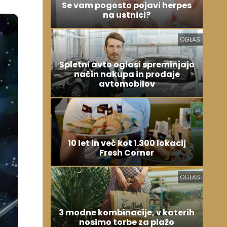
Se vam pogosto pojavi herpes
na ustnici?
OGLAS
Spletni avto oglasi spreminjajo
način nakupa in prodaje
avtomobilov
10 let in več kot 1.300 lokacij
Fresh Corner
OGLAS
3 modne kombinacije, v katerih
nosimo torbe za plažo