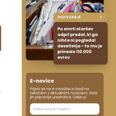
DEDOVANJE
Po smrti staršev
odprl predal, ki ga
nihče ni pogledal
desetletja - to mu je
prineslo 110.000
evrov
E-novice
Prijavi se na e-novičke in bodi na
.
tekočem z aktualnimi novicami. Zate
jih pripravlja uredništvo Cekin.si.