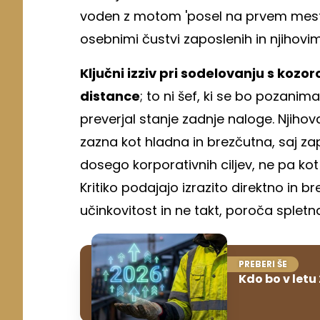
voden z motom 'posel na prvem mestu',
osebnimi čustvi zaposlenih in njihov
Ključni izziv pri sodelovanju s kozor
distance
; to ni šef, ki se bo pozan
preverjal stanje zadnje naloge. Njiho
zazna kot hladna in brezčutna, saj z
dosego korporativnih ciljev, ne pa kot
Kritiko podajajo izrazito direktno in 
učinkovitost in ne takt, poroča splet
PREBERI ŠE
Kdo bo v letu