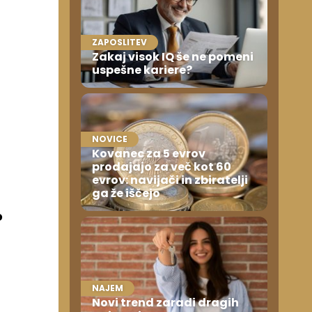
ZAPOSLITEV
Zakaj visok IQ še ne pomeni
uspešne kariere?
NOVICE
Kovanec za 5 evrov
prodajajo za več kot 60
evrov: navijači in zbiratelji
ga že iščejo
o
NAJEM
Novi trend zaradi dragih