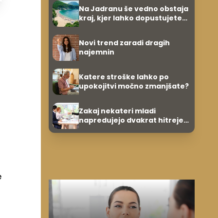
Na Jadranu še vedno obstaja
kraj, kjer lahko dopustujete
poceni: nastanitev že od 10
evrov, kosilo za pet evrov
Novi trend zaradi dragih
najemnin
Katere stroške lahko po
upokojitvi močno zmanjšate?
Zakaj nekateri mladi
napredujejo dvakrat hitreje
od svojih vrstnikov?
e