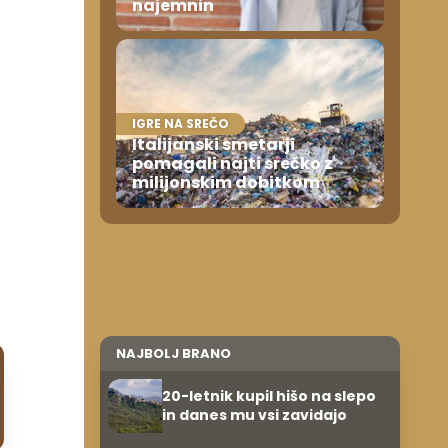
najemnin
IGRE NA SREČO
Italijanski smetarji
pomagali najti srečko z
milijonskim dobitkom
NAJBOLJ BRANO
20-letnik kupil hišo na slepo
in danes mu vsi zavidajo