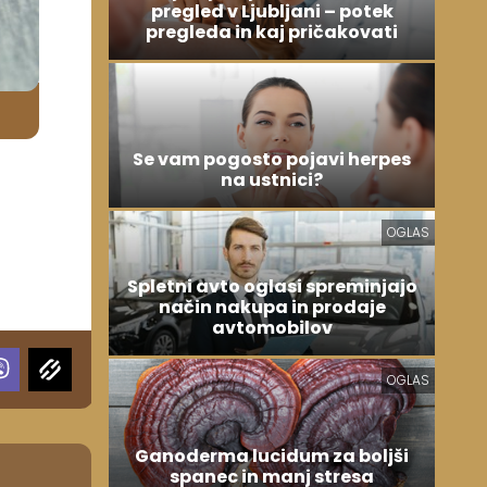
pregled v Ljubljani – potek
pregleda in kaj pričakovati
Se vam pogosto pojavi herpes
na ustnici?
OGLAS
Spletni avto oglasi spreminjajo
način nakupa in prodaje
avtomobilov
OGLAS
Ganoderma lucidum za boljši
spanec in manj stresa