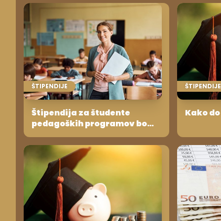
ŠTIPENDIJE
ŠTIPENDIJE
Štipendija za študente
Kako do 
pedagoških programov bo
300 evrov, subvencija šolnin
za zaposlene v šolstvu bo
100-odstotna