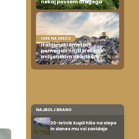
nekaj povsem drugega
IGRE NA SREČO
Italijanski smetarji
pomagali najti srečko z
milijonskim dobitkom
NAJBOLJ BRANO
20-letnik kupil hišo na slepo
in danes mu vsi zavidajo