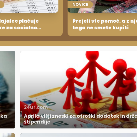
NOVICE
dajalec plačuje
Prejeli ste pomoč, a z nj
ke za socialno
tega ne smete kupiti
?
24ur.com
tka
Aprila višji zneski za otroški dodatek in dr
štipendije