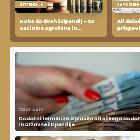
ŠTIPENDIJE
ZAPOSLENI
Kako do dveh štipendij – za
Ali delo
socialno ogrožene in
prispev
nadarjene?
varnost
24ur.com
Dodatni termini za izplačilo otroškega doda
in državne štipendije