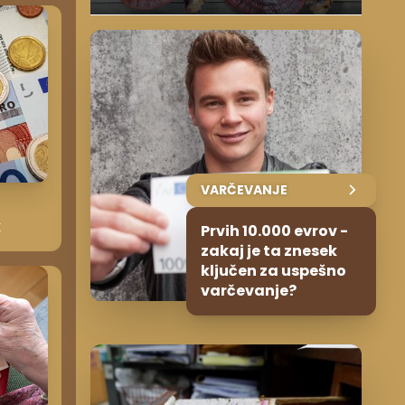
VARČEVANJE
k
Prvih 10.000 evrov -
zakaj je ta znesek
ključen za uspešno
varčevanje?