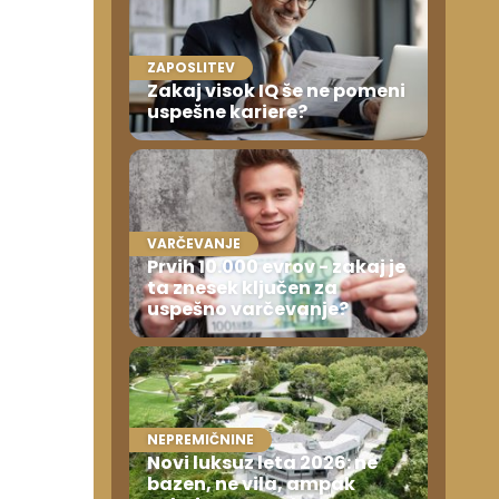
ZAPOSLITEV
Zakaj visok IQ še ne pomeni
uspešne kariere?
VARČEVANJE
Prvih 10.000 evrov - zakaj je
ta znesek ključen za
uspešno varčevanje?
NEPREMIČNINE
Novi luksuz leta 2026: ne
bazen, ne vila, ampak