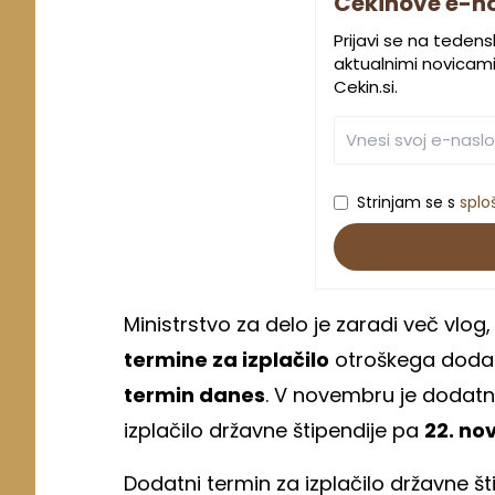
Cekinove e-n
Prijavi se na teden
aktualnimi novicami.
Cekin.si.
Strinjam se s
splo
Ministrstvo za delo je zaradi več vlog,
termine za izplačilo
otroškega dodatk
termin danes
. V novembru je dodatn
izplačilo državne štipendije pa
22. n
Dodatni termin za izplačilo državne 