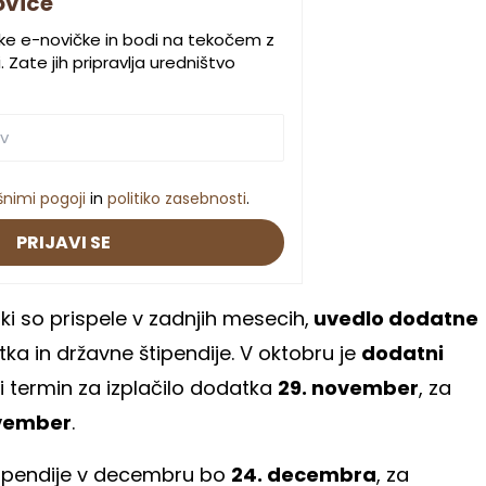
ovice
ske e-novičke in bodi na tekočem z
 Zate jih pripravlja uredništvo
šnimi pogoji
in
politiko zasebnosti
.
PRIJAVI SE
 ki so prispele v zadnjih mesecih,
uvedlo dodatne
a in državne štipendije. V oktobru je
dodatni
i termin za izplačilo dodatka
29. november
, za
ovember
.
štipendije v decembru bo
24. decembra
, za