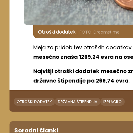
Otroški dodatek
FOTO: Dreamstime
Meja za pridobitev otroških dodatkov 
mesečno znaša 1269,24 evra na os
Najvišji otroški dodatek mesečno z
državne štipendije pa 269,74 evra
.
OTROŠKI DODATEK
DRŽAVNA ŠTIPENDIJA
IZPLAČILO
Sorodni članki