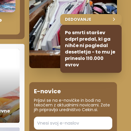
DEDOVANJE
o
Po smrti staršev
odprl predal, ki ga
nihče ni pogledal
desetletja - to mu je
prineslo 110.000
evrov
E-novice
Prijavi se na e-novičke in bodi na
tekočem z aktualnimi novicami. Zate
jih pripravlja uredništvo Cekin.si.
žavne