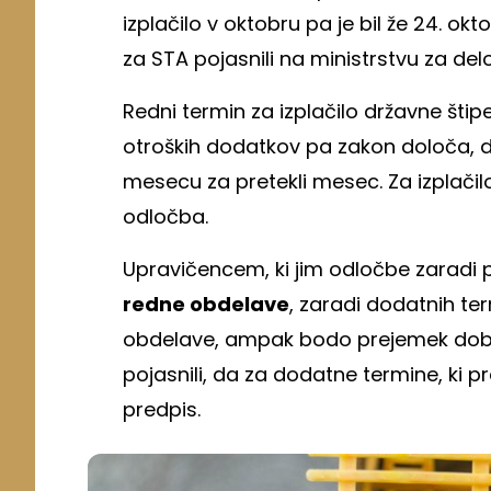
izplačilo v oktobru pa je bil že 24. ok
za STA pojasnili na ministrstvu za del
Redni termin za izplačilo državne štip
otroških dodatkov pa zakon določa, 
mesecu za pretekli mesec. Za izplač
odločba.
Upravičencem, ki jim odločbe zarad
redne obdelave
, zaradi dodatnih te
obdelave, ampak bodo prejemek dobili
pojasnili, da za dodatne termine, ki 
predpis.