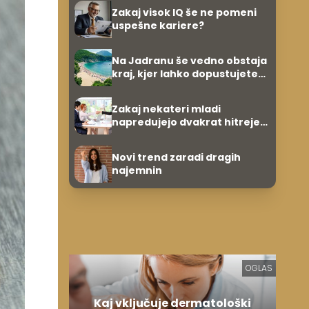
Zakaj visok IQ še ne pomeni
uspešne kariere?
Na Jadranu še vedno obstaja
kraj, kjer lahko dopustujete
poceni: nastanitev že od 10
evrov, kosilo za pet evrov
Zakaj nekateri mladi
napredujejo dvakrat hitreje
od svojih vrstnikov?
Novi trend zaradi dragih
najemnin
OGLAS
Kaj vključuje dermatološki