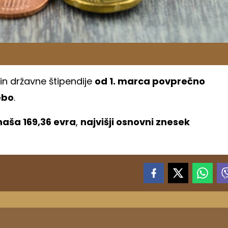
in državne štipendije
od 1. marca povprečno
ebo
.
naša 169,36 evra
,
najvišji osnovni znesek