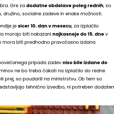
tobra. Gre za
dodatne obdelave poleg rednih
, so
o, družino, socialne zadeve in enake možnosti.
endije je
sicer 10. dan v mesecu
, za izplačilo
da morajo biti nakazani
najkasneje do 15. dne
v
ilo mora biti predhodno pravočasno izdana
i povečanega pripada zadev
niso bile izdane do
rminov ne bo treba čakati na izplačilo do redne
 prej, so poudarili na ministrstvu. Ob tem so
predstavljajo tehnično izvedbo, ni potreben dodaten