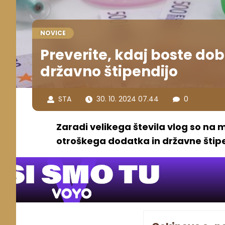
NOVICE
Preverite, kdaj boste dob
državno štipendijo
STA
30. 10. 2024 07.44
0
Zaradi velikega števila vlog so na m
otroškega dodatka in državne štipe