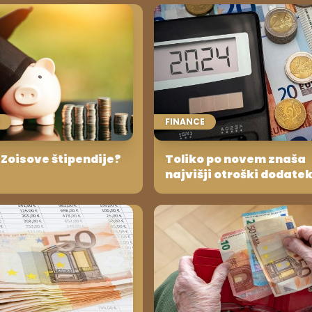
FINANCE
Zoisove štipendije?
Toliko po novem znaša
najvišji otroški dodate