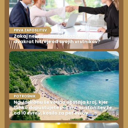
PRVA ZAPOSLITEV
Zakaj nekateri mladi napredujejo
dvakrat hitreje od svojih vrstnikov?
POTROŠNIK
Na Jadranu še vedno obstaja kraj, kjer
lahko dopustujete poceni: nastanitev že
od 10 evrov, kosilo za pet evrov