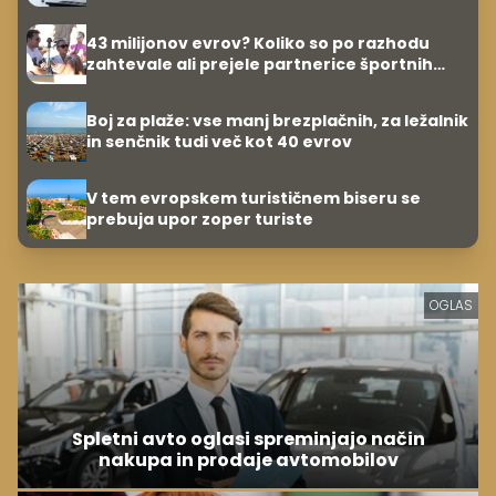
43 milijonov evrov? Koliko so po razhodu
zahtevale ali prejele partnerice športnih
zvezdnikov
Boj za plaže: vse manj brezplačnih, za ležalnik
in senčnik tudi več kot 40 evrov
V tem evropskem turističnem biseru se
prebuja upor zoper turiste
OGLAS
Spletni avto oglasi spreminjajo način
nakupa in prodaje avtomobilov