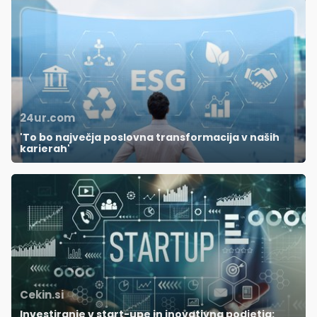
24ur.com
'To bo največja poslovna transformacija v naših
karierah'
Cekin.si
Investiranje v start-upe in inovativna podjetja: