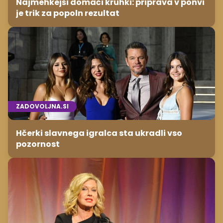
Najmehkejši domači kruhki: priprava v ponvi
je trik za popoln rezultat
ZADOVOLJNA.SI
Hčerki slavnega igralca sta ukradli vso
pozornost