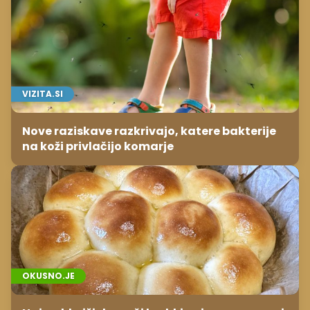
VIZITA.SI
Nove raziskave razkrivajo, katere bakterije
na koži privlačijo komarje
OKUSNO.JE