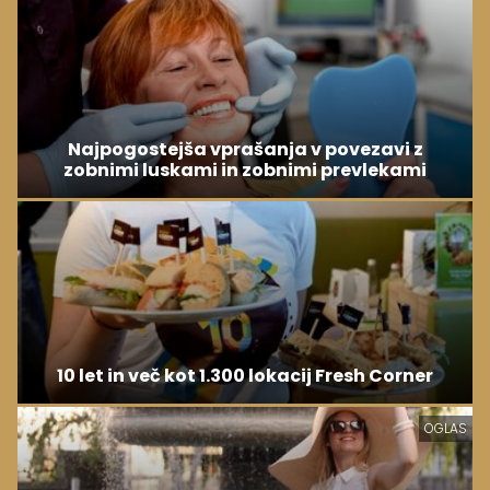
Najpogostejša vprašanja v povezavi z
zobnimi luskami in zobnimi prevlekami
10 let in več kot 1.300 lokacij Fresh Corner
OGLAS