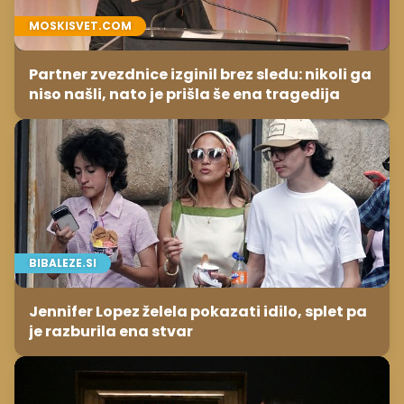
MOSKISVET.COM
Partner zvezdnice izginil brez sledu: nikoli ga
niso našli, nato je prišla še ena tragedija
BIBALEZE.SI
Jennifer Lopez želela pokazati idilo, splet pa
je razburila ena stvar