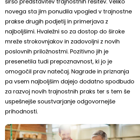
širšo predstavitev trajnostnih rešitev. Veliko
novega sta jim ponudila vpogled v trajnostne
prakse drugih podjetij in primerjava z
najboljšimi. Hvaležni so za dostop do široke
mreže strokovnjakov in zadovoljni z novih
poslovnih priložnostmi. Pozitivno jih je
presenetila tudi prepoznavnost, ki jo je
omogočil prav natečaj. Nagrade in priznanja
pa vsem najboljšim dajejo dodatno spodbudo
za razvoj novih trajnostnih praks ter s tem še
uspešnejše soustvarjanje odgovornejše
prihodnosti.