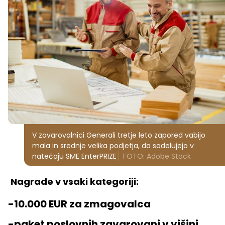
V zavarovalnici Generali tretje leto zapored vabijo
mala in srednje velika podjetja, da sodelujejo v
natečaju SME EnterPRIZE
FOTO: Adobe Stock
Nagrade v vsaki kategoriji:
-10.000 EUR za zmagovalca
-paket poslovnih zavarovanj v višini