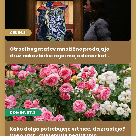
CEKIN.SI
Otroci bogatašev množično prodajajo
družinske zbirke: raje imajo denar kot
umetnine
DOMINVRT.SI
Kako dolgo potrebujejo vrtnice, da zrastejo?
Vse o rasti, cvetenju in negi vrtnic