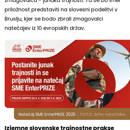
zmagovalca - junaka trajnosti. Ta se bo imel
priložnost predstaviti na slovesni podelitvi v
Bruslju, kjer se bodo zbrali zmagovalci
natečajev iz 10 evropskih držav.
Natečaj SME EnterPRIZE 2025
FOTO: Arhiv naročnika
Izjemne slovenske trajnostne prakse