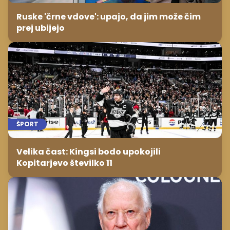
Ruske 'črne vdove': upajo, da jim može čim
prej ubijejo
ŠPORT
Velika čast: Kingsi bodo upokojili
Kopitarjevo številko 11