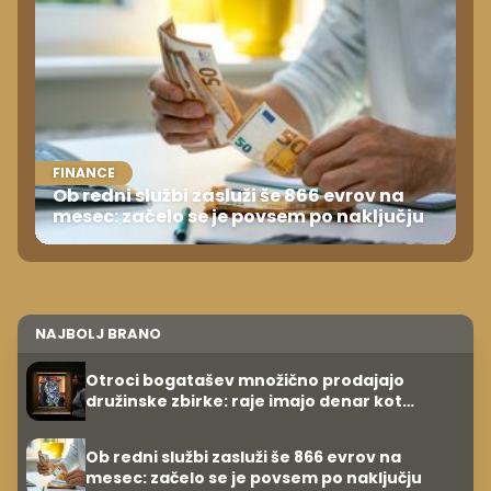
FINANCE
Ob redni službi zasluži še 866 evrov na
mesec: začelo se je povsem po naključju
NAJBOLJ BRANO
Otroci bogatašev množično prodajajo
družinske zbirke: raje imajo denar kot
umetnine
Ob redni službi zasluži še 866 evrov na
mesec: začelo se je povsem po naključju