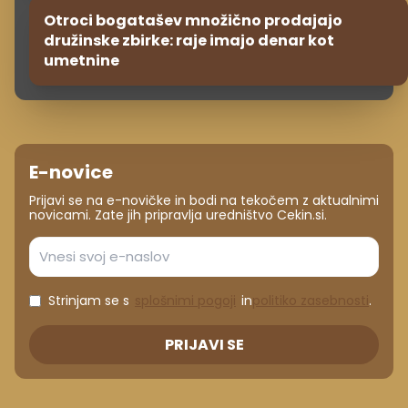
Otroci bogatašev množično prodajajo
družinske zbirke: raje imajo denar kot
umetnine
E-novice
Prijavi se na e-novičke in bodi na tekočem z aktualnimi
novicami. Zate jih pripravlja uredništvo Cekin.si.
Strinjam se s
splošnimi pogoji
in
politiko zasebnosti
.
PRIJAVI SE