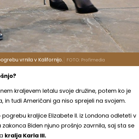
grebu vrnila v Kalifornijo.
FOTO: Profimedia
ošnjo?
nem kraljevem letalu svoje družine, potem ko je
, in tudi Američani ga niso sprejeli na svojem.
ogrebu kraljice Elizabete II. iz Londona odleteti v
 zakonca Biden njuno prošnjo zavrnila, saj sta se
la
kralja Karla III.