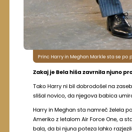
Princ Harry in Meghan Markle sta se po po
Zakaj je Bela hiša zavrnila njuno pr
Tako Harry ni bil dobrodošel na zaseb
slišal novico, da njegova babica umira
Harry in Meghan sta namreč želela po p
Ameriko z letalom Air Force One, a sta
bala, da bi njuna poteza lahko razjezi