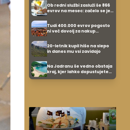
zvezdnikov
Ob redni službi zasluži še 866
evrov na mesec: začelo se je
povsem po naključju
Tudi 400.000 evrov pogosto
ni več dovolj za nakup
stanovanja
20-letnik kupil hišo na slepo
in danes mu vsi zavidajo
Na Jadranu še vedno obstaja
kraj, kjer lahko dopustujete
poceni: nastanitev že od 10
evrov, kosilo za pet evrov