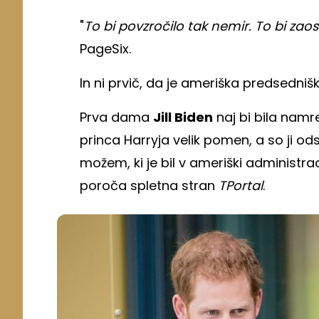
"
To bi povzročilo tak nemir. To bi zao
PageSix.
In ni prvič, da je ameriška predsedn
Prva dama
Jill Biden
naj bi bila namre
princa Harryja velik pomen, a so ji odsv
možem, ki je bil v ameriški administ
poroča spletna stran
TPortal
.