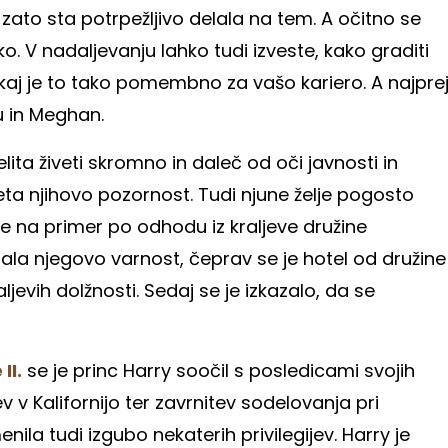
ato sta potrpežljivo delala na tem. A očitno se
oko. V nadaljevanju lahko tudi izveste, kako graditi
aj je to tako pomembno za vašo kariero. A najpre
ju in Meghan.
ita živeti skromno in daleč od oči javnosti in
eta njihovo pozornost. Tudi njune želje pogosto
je na primer po odhodu iz kraljeve družine
rala njegovo varnost, čeprav se je hotel od družine
raljevih dolžnosti. Sedaj se je izkazalo, da se
II.
se je princ Harry soočil s posledicami svojih
v v Kalifornijo ter zavrnitev sodelovanja pri
ila tudi izgubo nekaterih privilegijev. Harry je