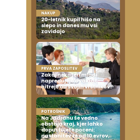
NAKUP
20-letnik kupil hišo na
j
slepo in danes mu vsi
zavidajo
PRVA ZAPOSLITEV
Zakaj nekateri mladi
napredujejo dvakrat
hitreje od svojih vrstnikov?
POTROŠNIK
Na Jadranu še vedno
obstaja kraj, kjer lahko
dopustujete poceni:
nastanitev že od 10 evrov,