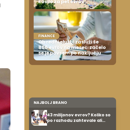
kosilo za pet evrov
l
FINANCE
Ob redni službi zasluži še
866 evrov na mesec: začelo
se je povsem po naključju
NAJBOLJ BRANO
43 milijonov evrov? Koliko so
po razhodu zahtevale ali
prejele partnerice športnih