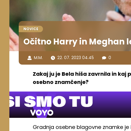
NOVICE
Očitno Harry in Meghan le
M.M.
22. 07. 2023 04.45
0
Zakaj ju je Bela hiša zavrnila in ka
osebno znamčenje?
Gradnja osebne blagovne znamke je