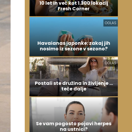
10 let in več kot 1.300 lokacij
Fresh Corner
OGLAS
Havaianas japonke: zakaj jih
nosimo iz sezone v sezono?
OGLAS
Postali ste družina in življenje ...
teče dalje
Se vam pogosto pojavi herpes
na ustnici?