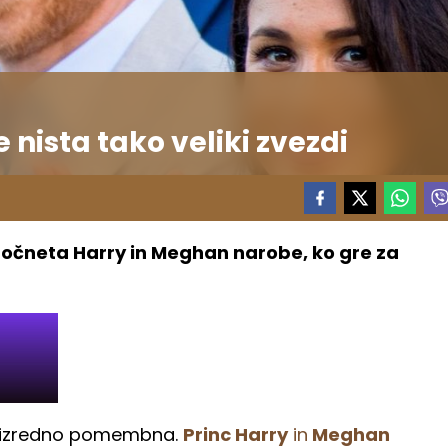
 nista tako veliki zvezdi
j počneta Harry in Meghan narobe, ko gre za
 izredno pomembna.
Princ Harry
in
Meghan