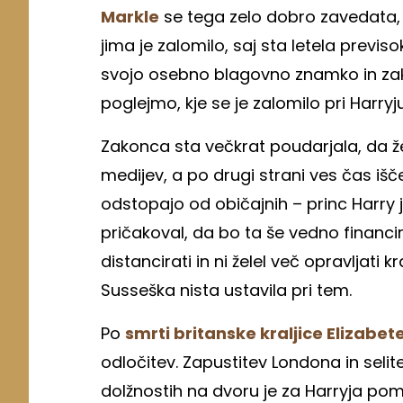
Markle
se tega zelo dobro zavedata, z
jima je zalomilo, saj sta letela previs
svojo osebno blagovno znamko in zak
poglejmo, kje se je zalomilo pri Harry
Zakonca sta večkrat poudarjala, da žel
medijev, a po drugi strani ves čas išč
odstopajo od običajnih – princ Harry 
pričakoval, da bo ta še vedno financi
distancirati in ni želel več opravljati k
Susseška nista ustavila pri tem.
Po
smrti britanske kraljice Elizabete 
odločitev. Zapustitev Londona in selite
dolžnostih na dvoru je za Harryja pomen