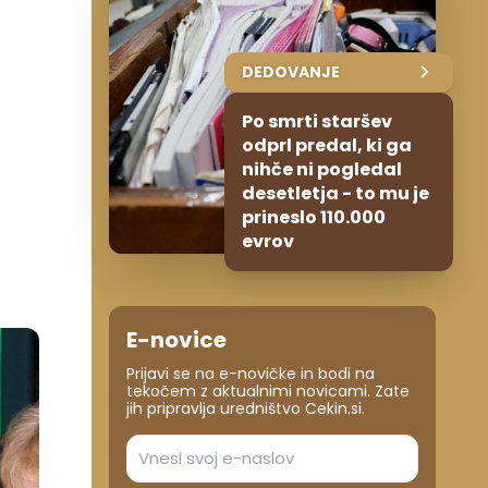
DEDOVANJE
Po smrti staršev
odprl predal, ki ga
nihče ni pogledal
desetletja - to mu je
prineslo 110.000
evrov
E-novice
Prijavi se na e-novičke in bodi na
tekočem z aktualnimi novicami. Zate
jih pripravlja uredništvo Cekin.si.