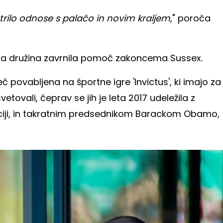
strilo odnose s palačo in novim kraljem
," poroča
iška družina zavrnila pomoč zakoncema Sussex.
č povabljena na športne igre 'Invictus', ki imajo za
etovali, čeprav se jih je leta 2017 udeležila z
raciji, in takratnim predsednikom Barackom Obamo,